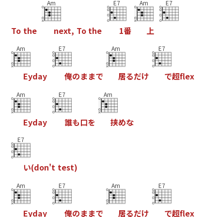
Am
E7
Am
E7
T
o
t
h
e
n
e
x
t
,
T
o
t
h
e
1
番
上
Am
E7
Am
E7
E
y
d
a
y
俺
の
ま
ま
で
居
る
だ
け
で
超
f
e
x
Am
E7
Am
E
y
d
a
y
誰
も
口
を
挟
め
な
E7
い
(
d
o
n
'
t
t
e
s
t
)
Am
E7
Am
E7
E
y
d
a
y
俺
の
ま
ま
で
居
る
だ
け
で
超
f
e
x