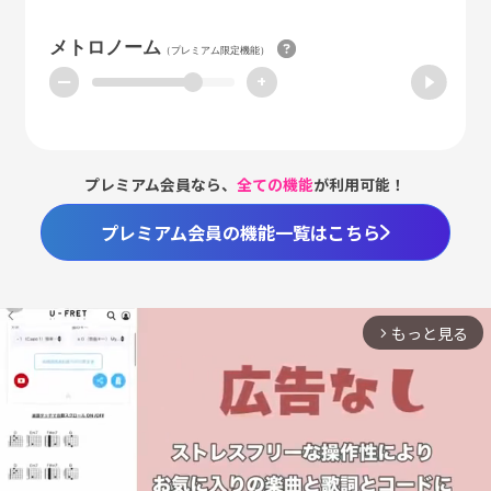
メトロノーム
（プレミアム限定機能）
ー
+
プレミアム会員なら、
全ての機能
が利用可能！
プレミアム会員の機能一覧はこちら
もっと見る
arrow_forward_ios