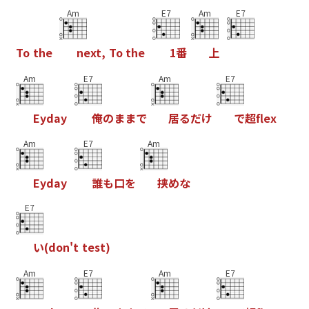
Am
E7
Am
E7
T
o
t
h
e
n
e
x
t
,
T
o
t
h
e
1
番
上
Am
E7
Am
E7
E
y
d
a
y
俺
の
ま
ま
で
居
る
だ
け
で
超
f
e
x
Am
E7
Am
E
y
d
a
y
誰
も
口
を
挟
め
な
E7
い
(
d
o
n
'
t
t
e
s
t
)
Am
E7
Am
E7