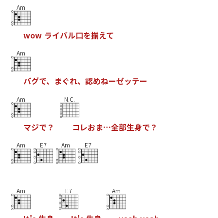
Am
w
o
w
ラ
イ
バ
ル
口
を
揃
え
て
Am
バ
グ
で
、
ま
ぐ
れ
、
認
め
ね
ー
ゼ
ッ
テ
ー
Am
N.C.
マ
ジ
で
？
コ
レ
お
ま
…
全
部
生
身
で
？
Am
E7
Am
E7
Am
E7
Am