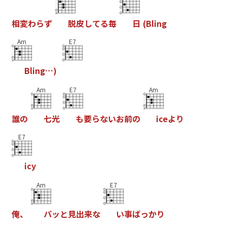
相
変
わ
ら
ず
脱
皮
し
て
る
毎
日
(
B
l
i
n
g
Am
E7
B
l
i
n
g
…
)
Am
E7
Am
誰
の
七
光
も
要
ら
な
い
お
前
の
i
c
e
よ
り
E7
i
c
y
Am
E7
俺
、
パ
ッ
と
見
出
来
な
い
事
ば
っ
か
り