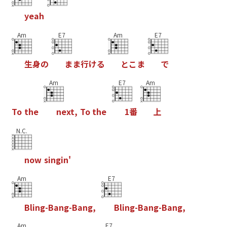
y
e
a
h
Am
E7
Am
E7
生
身
の
ま
ま
行
け
る
と
こ
ま
で
Am
E7
Am
T
o
t
h
e
n
e
x
t
,
T
o
t
h
e
1
番
上
N.C.
n
o
w
s
i
n
g
i
n
'
Am
E7
B
l
i
n
g
-
B
a
n
g
-
B
a
n
g
,
B
l
i
n
g
-
B
a
n
g
-
B
a
n
g
,
Am
E7