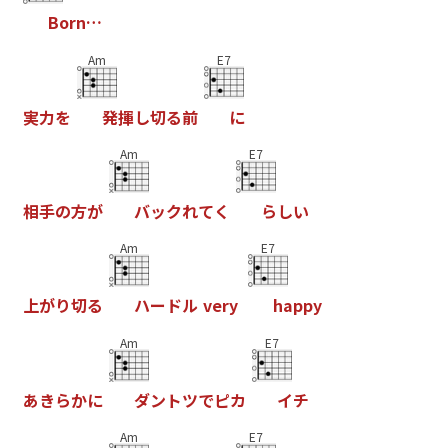
B
o
r
n
…
Am
E7
実
力
を
発
揮
し
切
る
前
に
Am
E7
相
手
の
方
が
バ
ッ
ク
れ
て
く
ら
し
い
Am
E7
上
が
り
切
る
ハ
ー
ド
ル
v
e
r
y
h
a
p
p
y
Am
E7
あ
き
ら
か
に
ダ
ン
ト
ツ
で
ピ
カ
イ
チ
Am
E7