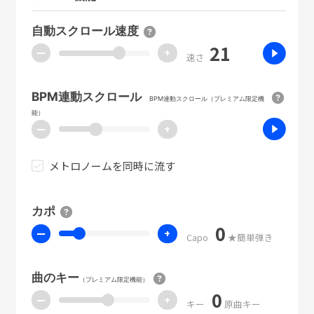
自動スクロール速度
21
ー
+
速さ
BPM連動スクロール
BPM連動スクロール（プレミアム限定機
能）
ー
+
メトロノームを同時に流す
カポ
0
ー
+
Capo
★簡単弾き
曲のキー
（プレミアム限定機能）
0
ー
+
キー
原曲キー