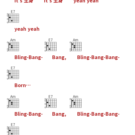
I
t
'
s
生
身
I
t
'
s
生
身
y
e
a
h
y
e
a
h
E7
y
e
a
h
y
e
a
h
Am
E7
Am
B
l
i
n
g
-
B
a
n
g
-
B
a
n
g
,
B
l
i
n
g
-
B
a
n
g
-
B
a
n
g
-
E7
B
o
r
n
…
Am
E7
Am
B
l
i
n
g
-
B
a
n
g
-
B
a
n
g
,
B
l
i
n
g
-
B
a
n
g
-
B
a
n
g
-
E7