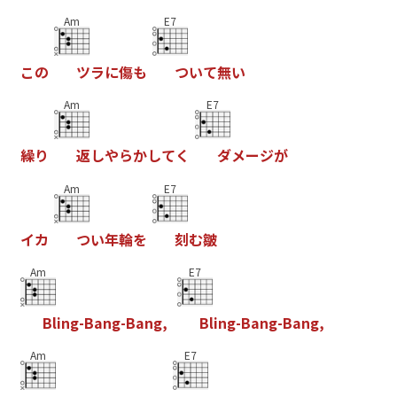
Am
E7
こ
の
ツ
ラ
に
傷
も
つ
い
て
無
い
Am
E7
繰
り
返
し
や
ら
か
し
て
く
ダ
メ
ー
ジ
が
Am
E7
イ
カ
つ
い
年
輪
を
刻
む
皺
Am
E7
B
l
i
n
g
-
B
a
n
g
-
B
a
n
g
,
B
l
i
n
g
-
B
a
n
g
-
B
a
n
g
,
Am
E7