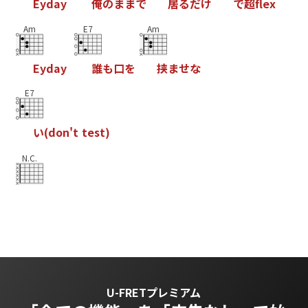
E
y
d
a
y
俺
の
ま
ま
で
居
る
だ
け
で
超
f
e
x
Am
E7
Am
E
y
d
a
y
誰
も
口
を
挟
ま
せ
な
E7
い
(
d
o
n
'
t
t
e
s
t
)
N.C.
U-FRETプレミアム