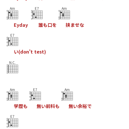
Am
E7
Am
E
y
d
a
y
誰
も
口
を
挟
ま
せ
な
E7
い
(
d
o
n
'
t
t
e
s
t
)
N.C.
Am
E7
Am
学
歴
も
無
い
前
科
も
無
い
余
裕
で
E7