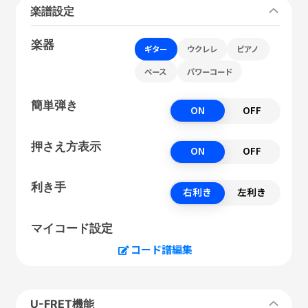
楽譜設定
楽器
ギター
ウクレレ
ピアノ
ベース
パワーコード
簡単弾き
ON
OFF
押さえ方表示
ON
OFF
利き手
右利き
左利き
マイコード設定
コード譜編集
U-FRET機能