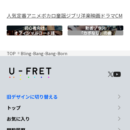
人気
定番
アニメ
ボカロ
童謡
ジブリ
洋楽
映画
ドラマ
CM
初心者向け
動画プラス
オフィシャル
コード譜
「カポなし」の曲
TOP
Bling-Bang-Bang-Born
旧デザインに切り替える
トップ
お気に入り
閲覧履歴