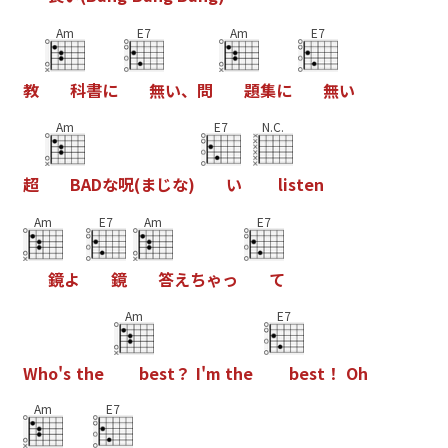
Am
E7
Am
E7
教
科
書
に
無
い
、
問
題
集
に
無
い
Am
E7
N.C.
超
B
A
D
な
呪
(
ま
じ
な
)
い
l
i
s
t
e
n
Am
E7
Am
E7
鏡
よ
鏡
答
え
ち
ゃ
っ
て
Am
E7
W
h
o
'
s
t
h
e
b
e
s
t
？
I
'
m
t
h
e
b
e
s
t
！
O
h
Am
E7