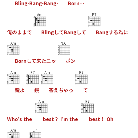
B
l
i
n
g
-
B
a
n
g
-
B
a
n
g
-
B
o
r
n
…
Am
E7
俺
の
ま
ま
で
B
l
i
n
g
し
て
B
a
n
g
し
て
B
a
n
g
す
る
為
に
Am
N.C.
B
o
r
n
し
て
来
た
ニ
ッ
ポ
ン
Am
E7
Am
E7
鏡
よ
鏡
答
え
ち
ゃ
っ
て
Am
E7
W
h
o
'
s
t
h
e
b
e
s
t
？
I
'
m
t
h
e
b
e
s
t
！
O
h
Am
E7