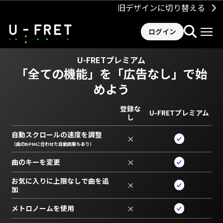
旧デザインに切り替える
ログイン
U-FRETプレミアム
「全ての機能」を
「広告なし」で始
めよう
登録な
U-FRETプレミアム
し
自動スクロールの速度を調整
×
（曲のBPMに合わせた自動調整もあり）
曲のキーを変更
×
お気に入りに上限なしで曲を追
×
加
メトロノームを使用
×