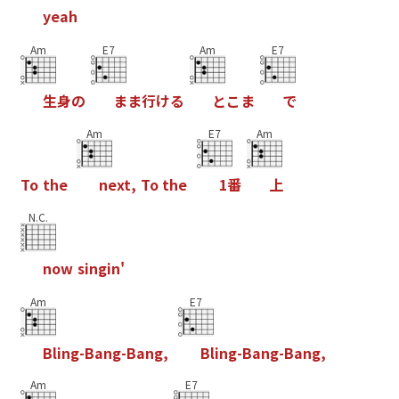
y
e
a
h
Am
E7
Am
E7
生
身
の
ま
ま
行
け
る
と
こ
ま
で
Am
E7
Am
T
o
t
h
e
n
e
x
t
,
T
o
t
h
e
1
番
上
N.C.
n
o
w
s
i
n
g
i
n
'
Am
E7
B
l
i
n
g
-
B
a
n
g
-
B
a
n
g
,
B
l
i
n
g
-
B
a
n
g
-
B
a
n
g
,
Am
E7