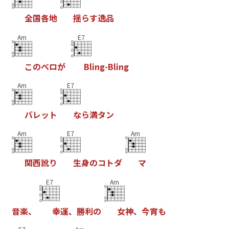
全
国
各
地
揺
ら
す
逸
品
Am
E7
こ
の
ベ
ロ
が
B
l
i
n
g
-
B
l
i
n
g
Am
E7
バ
レ
ッ
ト
な
ら
満
タ
ン
Am
E7
Am
関
西
訛
り
生
身
の
コ
ト
ダ
マ
E7
Am
音
楽
、
幸
運
、
勝
利
の
女
神
、
今
宵
も