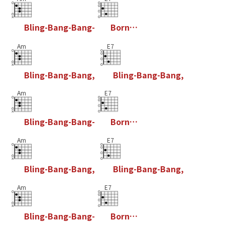
B
l
i
n
g
-
B
a
n
g
-
B
a
n
g
-
B
o
r
n
…
Am
E7
B
l
i
n
g
-
B
a
n
g
-
B
a
n
g
,
B
l
i
n
g
-
B
a
n
g
-
B
a
n
g
,
Am
E7
B
l
i
n
g
-
B
a
n
g
-
B
a
n
g
-
B
o
r
n
…
Am
E7
B
l
i
n
g
-
B
a
n
g
-
B
a
n
g
,
B
l
i
n
g
-
B
a
n
g
-
B
a
n
g
,
Am
E7
B
l
i
n
g
-
B
a
n
g
-
B
a
n
g
-
B
o
r
n
…