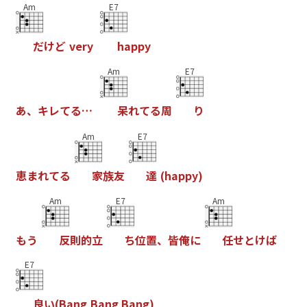
Am
E7
だ
け
ど
v
e
r
y
h
a
p
p
y
Am
E7
あ
、
キ
レ
て
る
…
呆
れ
て
る
周
り
Am
E7
恵
ま
れ
て
る
家
族
友
達
(
h
a
p
p
y
)
Am
E7
Am
も
う
反
則
的
立
ち
位
置
、
皆
俺
に
任
せ
と
け
ば
E7
良
い
(
B
a
n
g
B
a
n
g
B
a
n
g
)