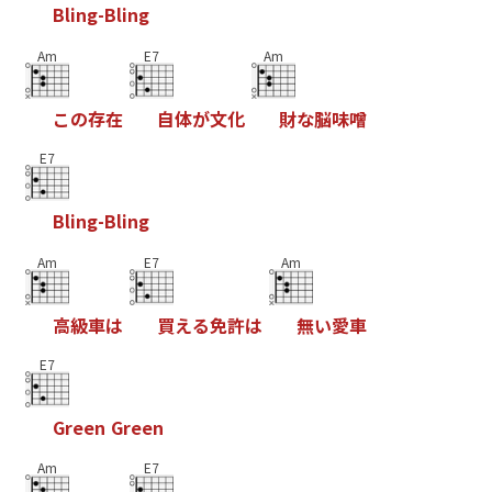
B
l
i
n
g
-
B
l
i
n
g
Am
E7
Am
こ
の
存
在
自
体
が
文
化
財
な
脳
味
噌
E7
B
l
i
n
g
-
B
l
i
n
g
Am
E7
Am
高
級
車
は
買
え
る
免
許
は
無
い
愛
車
E7
G
r
e
e
n
G
r
e
e
n
Am
E7