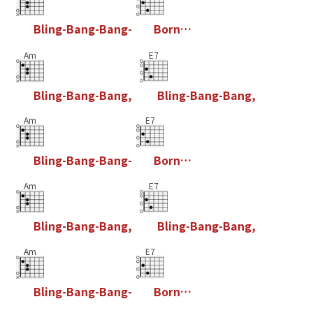
B
l
i
n
g
-
B
a
n
g
-
B
a
n
g
-
B
o
r
n
…
Am
E7
B
l
i
n
g
-
B
a
n
g
-
B
a
n
g
,
B
l
i
n
g
-
B
a
n
g
-
B
a
n
g
,
Am
E7
B
l
i
n
g
-
B
a
n
g
-
B
a
n
g
-
B
o
r
n
…
Am
E7
B
l
i
n
g
-
B
a
n
g
-
B
a
n
g
,
B
l
i
n
g
-
B
a
n
g
-
B
a
n
g
,
Am
E7
B
l
i
n
g
-
B
a
n
g
-
B
a
n
g
-
B
o
r
n
…