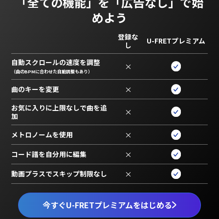
「全ての機能」を
「広告なし」で始
めよう
登録な
U-FRETプレミアム
し
自動スクロールの速度を調整
×
（曲のBPMに合わせた自動調整もあり）
曲のキーを変更
×
お気に入りに上限なしで曲を追
×
加
メトロノームを使用
×
コード譜を自分用に編集
×
動画プラスでスキップ制限なし
×
今すぐU-FRETプレミアムをはじめる