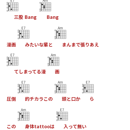
E7
Am
三
股
B
a
n
g
B
a
n
g
E7
Am
漫
画
み
た
い
な
輩
と
ま
ん
ま
で
張
り
あ
え
E7
Am
て
し
ま
っ
て
る
漫
画
E7
Am
E7
圧
倒
的
チ
カ
ラ
こ
の
頭
と
口
か
ら
Am
E7
こ
の
身
体
t
a
t
t
o
o
は
入
っ
て
無
い