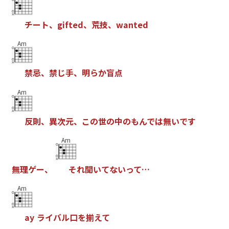
チ
ー
ト
、
g
i
f
t
e
d
、
荒
技
、
w
a
n
t
e
d
Am
禁
忌
、
禁
じ
手
、
明
ら
か
盲
点
Am
反
則
、
異
次
元
、
こ
の
世
の
中
の
も
ん
で
は
無
い
で
す
Am
無
理
ゲ
ー
、
そ
れ
聞
い
て
な
い
っ
て
…
Am
a
y
ラ
イ
バ
ル
口
を
揃
え
て