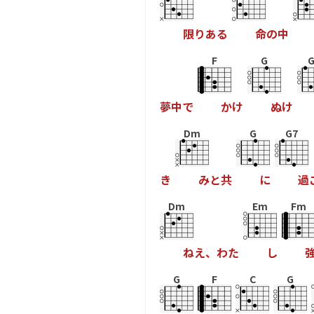
限
り
あ
る
命
の
中
F
G
G
夢
中
で
か
け
ぬ
け
Dm
G
G7
き
み
と
共
に
過
Dm
Em
Fm
ね
え
、
わ
た
し
G
F
C
G