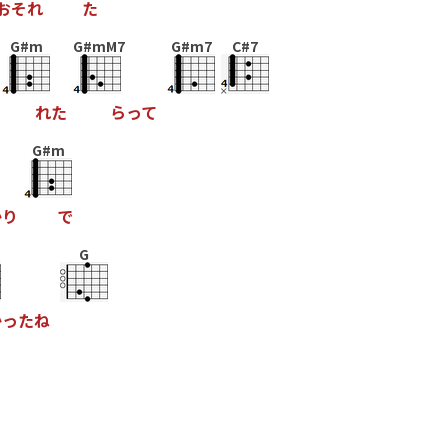
お
そ
れ
た
G#m
G#mM7
G#m7
C#7
れ
た
ら
っ
て
G#m
か
り
で
G
か
っ
た
ね