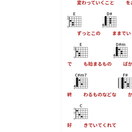
変
わ
っ
て
い
く
こ
と
を
E
D#
ず
っ
と
こ
の
ま
ま
で
い
E
D#m
で
も
始
ま
る
も
の
ば
C#m7
F#
終
わ
る
も
の
な
ど
な
C
好
き
で
い
て
く
れ
て