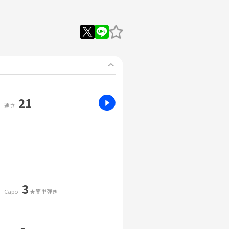
21
速さ
3
Capo
★簡単弾き