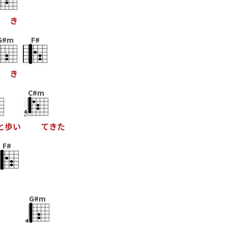
き
G#m
F#
き
m
C#m
と
歩
い
て
き
た
F#
G#m