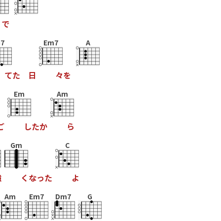
で
7
Em7
A
て
た
日
々
を
Em
Am
ご
し
た
か
ら
Gm
C
強
く
な
っ
た
よ
Am
Em7
Dm7
G