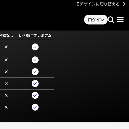
旧デザインに切り替える
ログイン
登録なし
U-FRETプレミアム
×
×
×
×
×
×