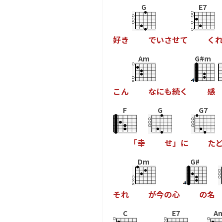
G
E7
好
き
で
い
さ
せ
て
く
Am
G#m
こ
ん
な
に
も
続
く
感
F
G
G7
「
幸
せ
」
に
た
Dm
G#
そ
れ
が
今
の
心
の
名
C
E7
A