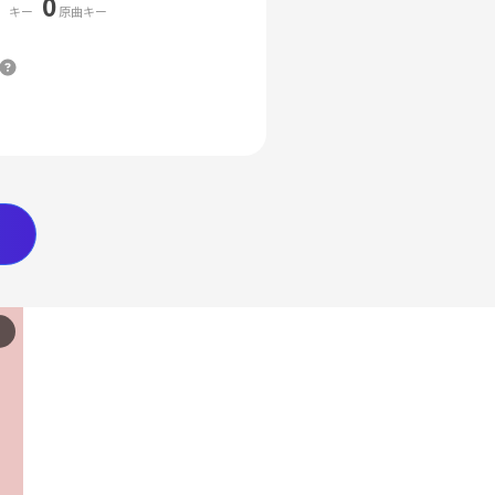
0
キー
原曲キー