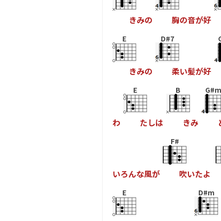
き
み
の
胸
の
音
が
好
E
D#7
き
み
の
柔
い
髪
が
好
E
B
G#
わ
た
し
は
き
み
F#
い
ろ
ん
な
風
が
吹
い
た
よ
E
D#m