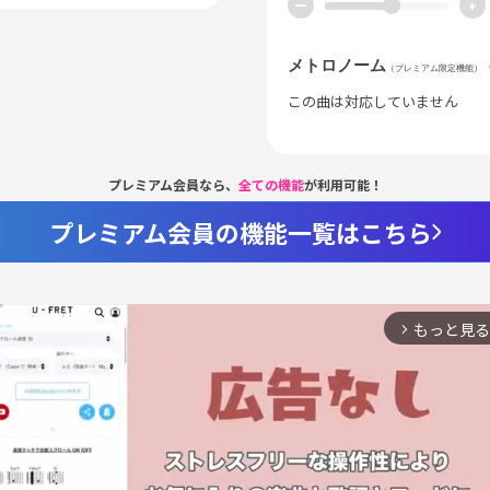
ー
+
メトロノーム
（プレミアム限定機能）
この曲は対応していません
プレミアム会員なら、
全ての機能
が利用可能！
プレミアム会員の機能一覧はこちら
もっと見る
arrow_forward_ios