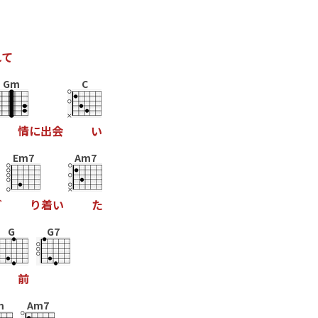
れ
て
Gm
C
情
に
出
会
い
Em7
Am7
ど
り
着
い
た
G
G7
前
m
Am7