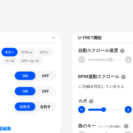
U-FRET機能
自動スクロール速度
ギター
ウクレレ
ピアノ
ー
+
ベース
パワーコード
ON
OFF
BPM連動スクロール
この曲は対応していません
ON
OFF
カポ
右利き
左利き
ー
+
曲のキー
（プレミアム限定機能）
譜編集