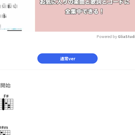
Powered by 
GliaStud
Mute
通常ver
ル開始
F#
D#m