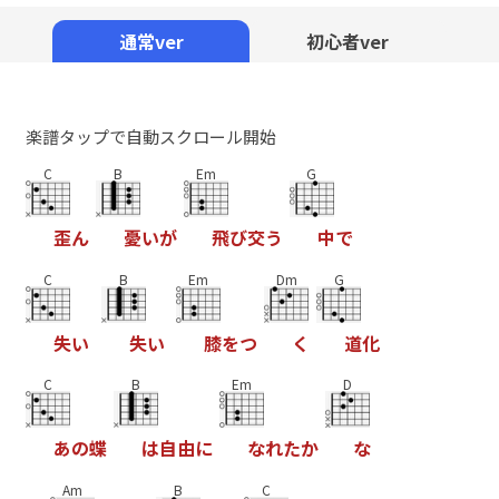
Mute
通常ver
初心者ver
楽譜タップで自動スクロール開始
C
B
Em
G
歪
ん
憂
い
が
飛
び
交
う
中
で
C
B
Em
Dm
G
失
い
失
い
膝
を
つ
く
道
化
C
B
Em
D
あ
の
蝶
は
自
由
に
な
れ
た
か
な
Am
B
C