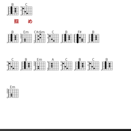
B
C
掴
め
B
Em
C#dim
C
B
F#
B
C
B
Em
A
C
B
C
B
Em