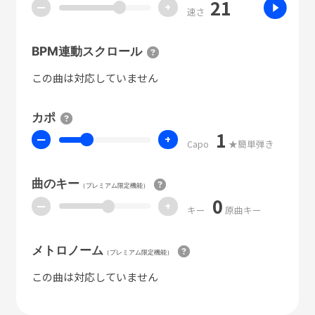
21
ー
+
速さ
BPM連動スクロール
この曲は対応していません
カポ
1
ー
+
Capo
★簡単弾き
曲のキー
（プレミアム限定機能）
0
ー
+
キー
原曲キー
メトロノーム
（プレミアム限定機能）
この曲は対応していません