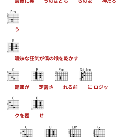
最
後
に
笑
う
の
は
ど
ち
ら
の
女
神
だ
ろ
Em
う
B
曖
昧
な
狂
気
が
僕
の
喉
を
乾
か
す
C
B
Em
D#dim
輪
郭
が
定
義
さ
れ
る
前
に
ロ
ジ
ッ
C
B
ク
を
覆
せ
C
B
Em
G