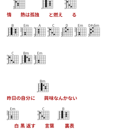
情
熱
は
孤
独
と
燃
え
る
B
Em
A
C
D
Em
D#dim
C
Bm
Em
Bm
昨
日
の
自
分
に
興
味
な
ん
か
な
い
Em
C
B
白
黒
返
す
言
葉
裏
表