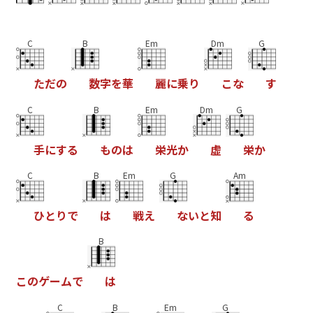
C
B
Em
Dm
G
た
だ
の
数
字
を
華
麗
に
乗
り
こ
な
す
C
B
Em
Dm
G
手
に
す
る
も
の
は
栄
光
か
虚
栄
か
C
B
Em
G
Am
ひ
と
り
で
は
戦
え
な
い
と
知
る
B
こ
の
ゲ
ー
ム
で
は
C
B
Em
G