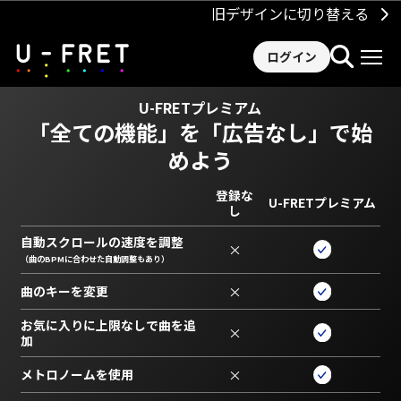
旧デザインに切り替える
ログイン
U-FRETプレミアム
「全ての機能」を
「広告なし」で始
めよう
登録な
U-FRETプレミアム
し
自動スクロールの速度を調整
×
（曲のBPMに合わせた自動調整もあり）
曲のキーを変更
×
お気に入りに上限なしで曲を追
×
加
メトロノームを使用
×