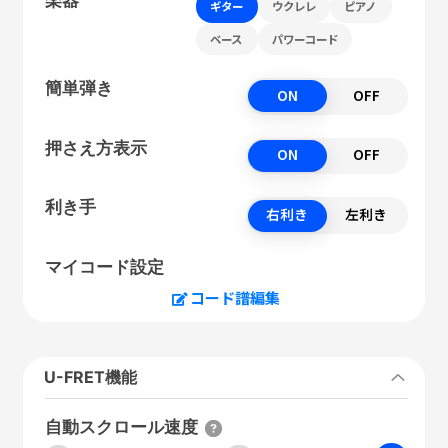
ギター
ウクレレ
ピアノ
ベース
パワーコード
簡単弾き
ON
OFF
押さえ方表示
ON
OFF
利き手
右利き
左利き
マイコード設定
コード譜編集
U-FRET機能
自動スクロール速度