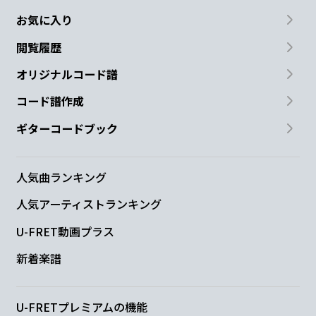
お気に入り
閲覧履歴
オリジナルコード譜
コード譜作成
ギターコードブック
人気曲ランキング
人気アーティストランキング
U-FRET動画プラス
新着楽譜
U-FRETプレミアムの機能