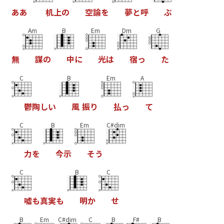
あ
あ
机
上
の
空
論
を
夢
と
呼
ぶ
Am
B
Em
Dm
G
無
謀
の
中
に
光
は
宿
っ
た
C
B
Em
A
鬱
陶
し
い
風
振
り
払
っ
て
C
B
Em
C#dim
力
を
今
示
そ
う
C
B
C
嘘
も
真
実
も
明
か
せ
B
Em
C#dim
C
B
F#
B