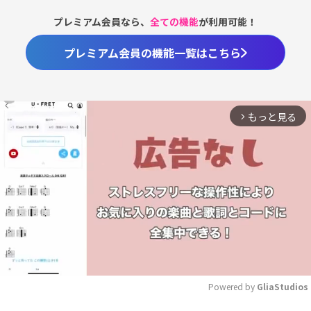
プレミアム会員なら、
全ての機能
が利用可能！
プレミアム会員の機能一覧はこちら
もっと見る
arrow_forward_ios
Powered by 
GliaStudios