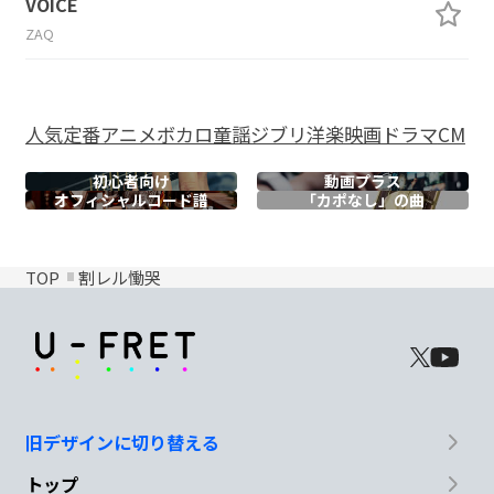
VOICE
ZAQ
人気
定番
アニメ
ボカロ
童謡
ジブリ
洋楽
映画
ドラマ
CM
初心者向け
動画プラス
オフィシャル
コード譜
「カポなし」の曲
TOP
割レル慟哭
旧デザインに切り替える
トップ