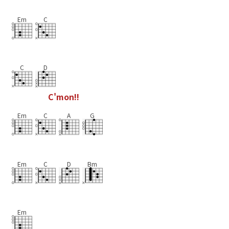
Em
C
C
D
C
'
m
o
n
!
!
Em
C
A
G
Em
C
D
Bm
Em