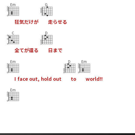
Em
G
狂
気
だ
け
が
走
ら
せ
る
C
D
全
て
が
還
る
日
ま
で
Em
D
Em
I
f
a
c
e
o
u
t
,
h
o
l
d
o
u
t
t
o
w
o
r
l
d
!
!
Em