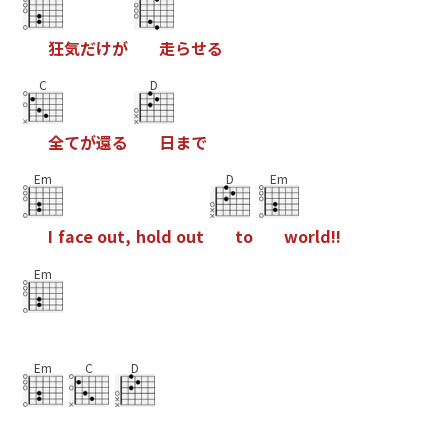
狂
気
だ
け
が
走
ら
せ
る
C
D
全
て
が
還
る
日
ま
で
Em
D
Em
I
f
a
c
e
o
u
t
,
h
o
l
d
o
u
t
t
o
w
o
r
l
d
!
!
Em
Em
C
D