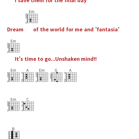
Em
D
r
e
a
m
o
f
t
h
e
w
o
r
l
d
f
o
r
m
e
a
n
d
'
f
a
n
t
a
s
i
a
'
Em
I
t
'
s
t
i
m
e
t
o
g
o
.
.
.
U
n
s
h
a
k
e
n
m
i
n
d
!
!
Em
A
Em
G
A
Em
C
B