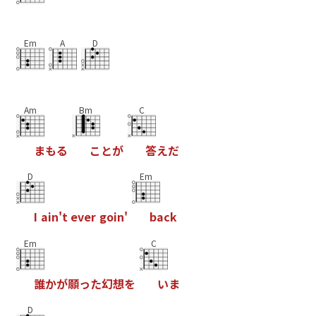
Em
A
D
Am
Bm
C
ま
も
る
こ
と
が
答
え
だ
D
Em
I
a
i
n
'
t
e
v
e
r
g
o
i
n
'
b
a
c
k
Em
C
誰
か
が
願
っ
た
幻
想
を
い
ま
D