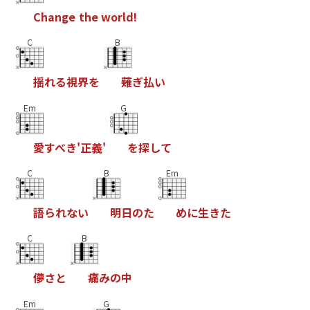
C
h
a
n
g
e
t
h
e
w
o
r
l
d
!
C
B
揺
れ
る
視
界
を
薙
ぎ
払
い
Em
G
愛
す
べ
き
'
正
義
'
を
探
し
て
C
B
Em
語
ら
れ
な
い
明
日
の
た
め
に
生
き
た
C
B
儚
さ
と
痛
み
の
中
Em
G