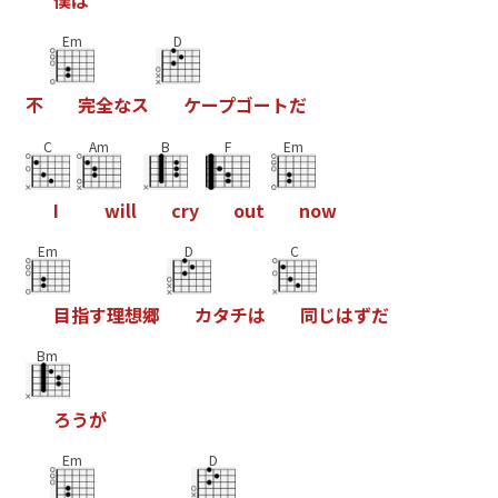
僕
は
Em
D
不
完
全
な
ス
ケ
ー
プ
ゴ
ー
ト
だ
C
Am
B
F
Em
I
w
i
l
l
c
r
y
o
u
t
n
o
w
Em
D
C
目
指
す
理
想
郷
カ
タ
チ
は
同
じ
は
ず
だ
Bm
ろ
う
が
Em
D