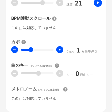
21
ー
+
速さ
BPM連動スクロール
この曲は対応していません
カポ
1
ー
+
Capo
★簡単弾き
曲のキー
（プレミアム限定機能）
0
ー
+
キー
原曲キー
メトロノーム
（プレミアム限定機能）
この曲は対応していません