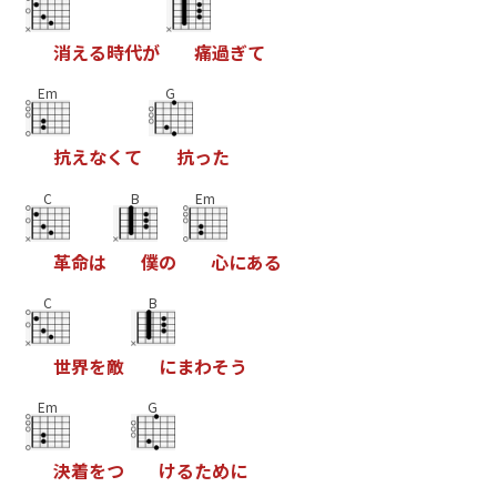
消
え
る
時
代
が
痛
過
ぎ
て
Em
G
抗
え
な
く
て
抗
っ
た
C
B
Em
革
命
は
僕
の
心
に
あ
る
C
B
世
界
を
敵
に
ま
わ
そ
う
Em
G
決
着
を
つ
け
る
た
め
に