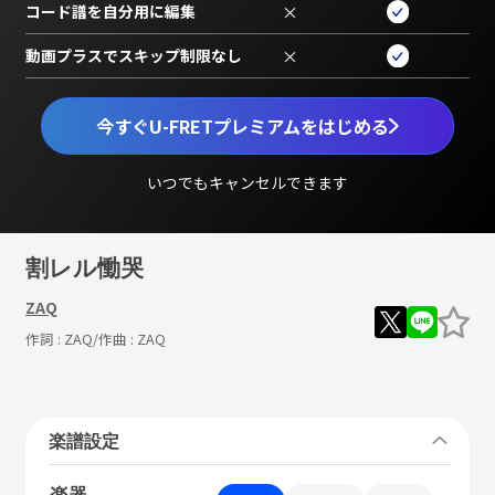
コード譜を自分用に編集
×
動画プラスでスキップ制限なし
×
今すぐU-FRETプレミアムをはじめる
いつでもキャンセルできます
割レル慟哭
ZAQ
作詞 :
ZAQ
/作曲 :
ZAQ
楽譜設定
楽器