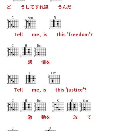
ど
う
し
て
す
れ
違
う
ん
だ
C
Am
B
T
e
l
l
m
e
,
i
s
t
h
i
s
'
f
r
e
e
d
o
m
'
?
C
B
Em
感
情
を
C
B
Em
T
e
l
l
m
e
,
i
s
t
h
i
s
'
j
u
s
t
i
c
e
'
?
C
B
Em
C
B
Em
激
動
を
放
て
C
B