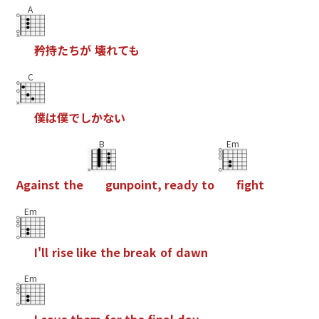
A
矜
持
た
ち
が
壊
れ
て
も
C
僕
は
僕
で
し
か
な
い
B
Em
A
g
a
i
n
s
t
t
h
e
g
u
n
p
o
i
n
t
,
r
e
a
d
y
t
o
f
g
h
t
Em
I
'
l
l
r
i
s
e
l
i
k
e
t
h
e
b
r
e
a
k
o
f
d
a
w
n
Em
I
s
a
v
e
t
h
e
m
f
o
r
t
h
e
f
n
a
l
d
a
y