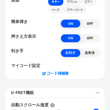
ギター
ウクレレ
ピアノ
ベース
パワーコード
簡単弾き
ON
OFF
押さえ方表示
ON
OFF
利き手
右利き
左利き
マイコード設定
コード譜編集
U-FRET機能
自動スクロール速度