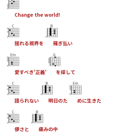
C
h
a
n
g
e
t
h
e
w
o
r
l
d
!
C
B
揺
れ
る
視
界
を
薙
ぎ
払
い
Em
G
愛
す
べ
き
'
正
義
'
を
探
し
て
C
B
Em
語
ら
れ
な
い
明
日
の
た
め
に
生
き
た
C
B
儚
さ
と
痛
み
の
中