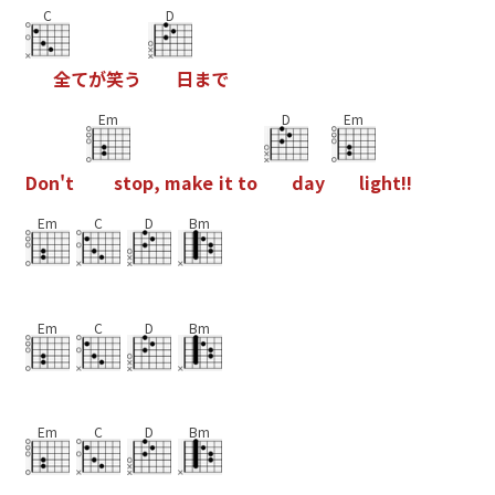
C
D
全
て
が
笑
う
日
ま
で
Em
D
Em
D
o
n
'
t
s
t
o
p
,
m
a
k
e
i
t
t
o
d
a
y
l
i
g
h
t
!
!
Em
C
D
Bm
Em
C
D
Bm
Em
C
D
Bm