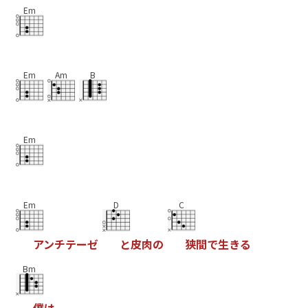
Em
Em
Am
B
Em
Em
D
C
ア
ン
チ
テ
ー
ゼ
と
皮
肉
の
狭
間
で
生
き
る
Bm