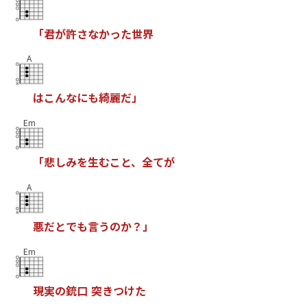
「
君
が
許
さ
な
か
っ
た
世
界
A
は
こ
ん
な
に
も
綺
麗
だ
」
Em
「
悲
し
み
を
生
む
こ
と
、
全
て
が
A
悪
だ
と
で
も
言
う
の
か
？
」
Em
現
実
の
銃
口
突
き
つ
け
た