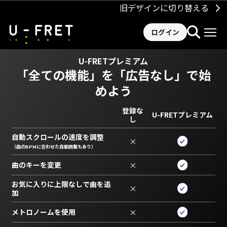
旧デザインに切り替える
ログイン
U-FRETプレミアム
「全ての機能」を
「広告なし」で始
めよう
登録な
U-FRETプレミアム
し
自動スクロールの速度を調整
×
（曲のBPMに合わせた自動調整もあり）
曲のキーを変更
×
お気に入りに上限なしで曲を追
×
加
メトロノームを使用
×