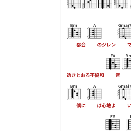
Bm
A
Gmaj
都
会
の
ジ
レ
ン
F#
B
透
き
と
お
る
不
協
和
音
Bm
A
Gmaj
僕
に
は
心
地
よ
F#