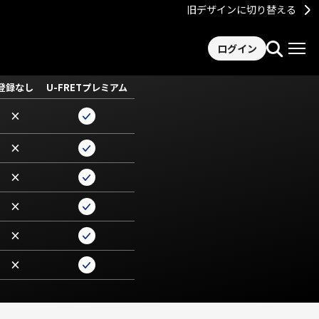
旧デザインに切り替える
ログイン
登録なし
U-FRETプレミアム
×
×
×
×
×
×