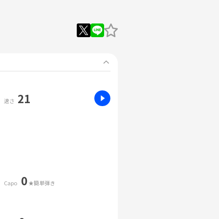
21
速さ
0
Capo
★簡単弾き