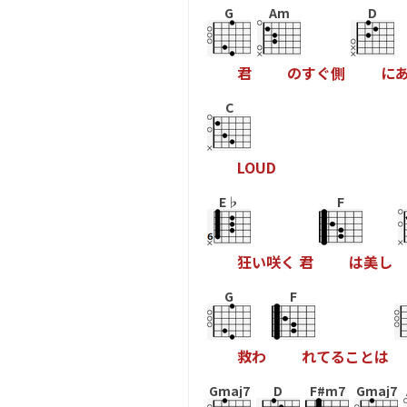
G
Am
D
君
の
す
ぐ
側
に
C
L
O
U
D
E♭
F
狂
い
咲
く
君
は
美
し
G
F
救
わ
れ
て
る
こ
と
は
Gmaj7
D
F#m7
Gmaj7