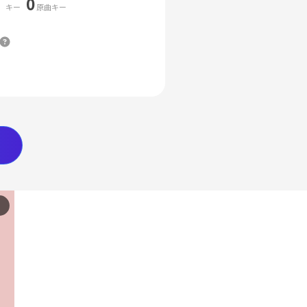
0
キー
原曲キー