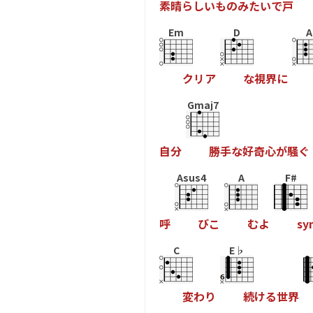
素
晴
ら
し
い
も
の
み
た
い
で
戸
Em
D
A
ク
リ
ア
な
視
界
に
Gmaj7
自
分
勝
手
な
好
奇
心
が
騒
ぐ
Asus4
A
F#
呼
び
こ
む
よ
s
y
C
E♭
変
わ
り
続
け
る
世
界