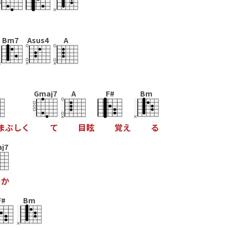
Bm7
Asus4
A
Gmaj7
A
F#
Bm
ま
ぶ
し
く
て
目
眩
覚
え
る
j7
か
F#
Bm