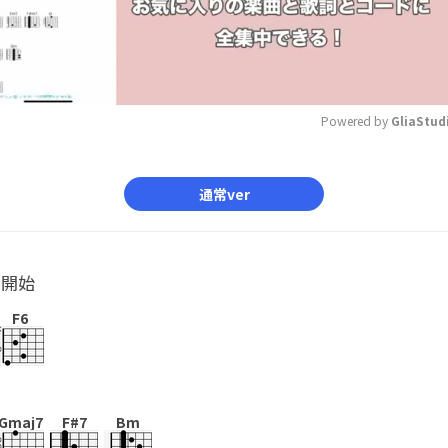
Powered by 
GliaStud
Mute
通常ver
ル開始
F6
Gmaj7
F#7
Bm