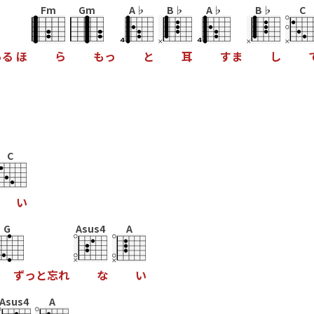
Fm
Gm
A♭
B♭
A♭
B♭
C
あ
る
ほ
ら
も
っ
と
耳
す
ま
し
C
い
G
Asus4
A
ず
っ
と
忘
れ
な
い
Asus4
A