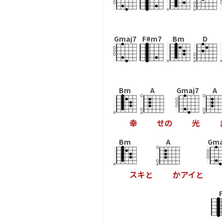
Gmaj7
F#m7
Bm
D
Bm
A
Gmaj7
A
幸
せ
の
光
Bm
A
Gma
ス
キ
と
か
ア
イ
と