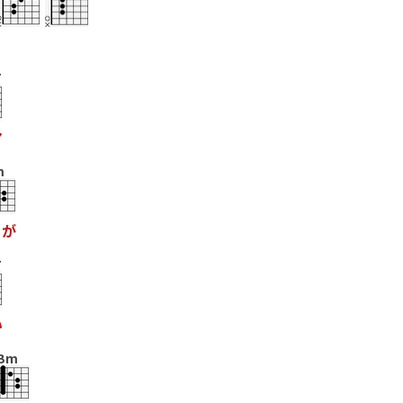
7
マ
m
が
7
い
Bm