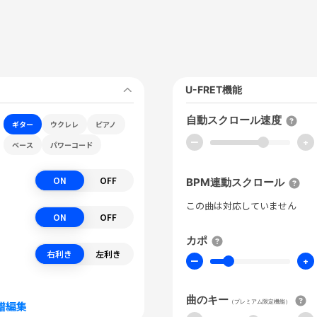
U-FRET機能
自動スクロール速度
ギター
ウクレレ
ピアノ
ー
+
ベース
パワーコード
ON
OFF
BPM連動スクロール
この曲は対応していません
ON
OFF
カポ
右利き
左利き
ー
+
曲のキー
（プレミアム限定機能）
譜編集