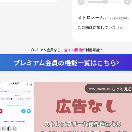
ー
+
メトロノーム
（プレミアム限定機能）
この曲は対応していません
プレミアム会員なら、
全ての機能
が利用可能！
プレミアム会員の機能一覧はこちら
もっと見る
arrow_forward_ios