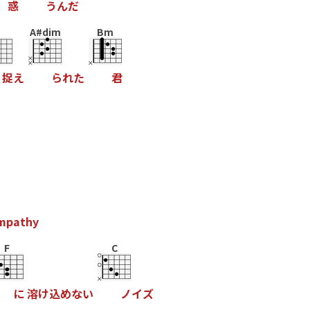
惑
う
ん
だ
A#dim
Bm
捉
え
ら
れ
た
君
m
p
a
t
h
y
F
C
に
溶
け
込
め
な
い
ノ
イ
ズ