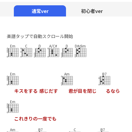
Mute
通常ver
初心者ver
楽譜タップで自動スクロール開始
Em
C
D
A/C#
D
D#dim
Em
Am
B7
キ
ス
を
す
る
感
じ
だ
す
君
が
目
を
閉
じ
る
な
ら
Em
こ
れ
き
り
の
一
度
で
も
Am
B7
C
B7