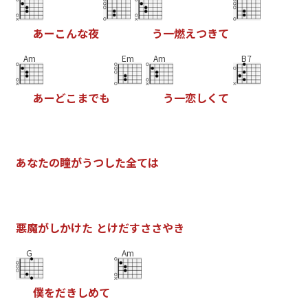
あ
ー
こ
ん
な
夜
う
一
燃
え
つ
き
て
Am
Em
Am
B7
あ
ー
ど
こ
ま
で
も
う
一
恋
し
く
て
あ
な
た
の
瞳
が
う
つ
し
た
全
て
は
悪
魔
が
し
か
け
た
と
け
だ
す
さ
さ
や
き
G
Am
僕
を
だ
き
し
め
て