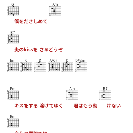
G
Am
僕
を
だ
き
し
め
て
B7
炎
の
k
i
s
s
を
さ
ぁ
ど
う
ぞ
Em
C
D
A/C#
D
D#dim
Em
Am
B7
キ
ス
を
す
る
溶
け
て
ゆ
く
君
は
も
う
動
け
な
い
Em