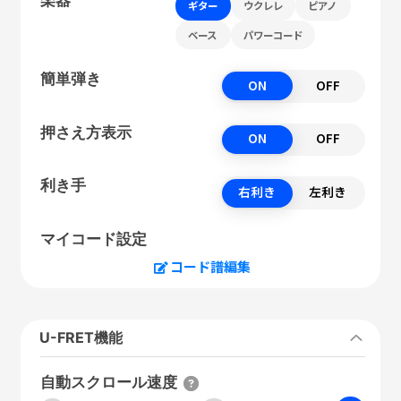
ギター
ウクレレ
ピアノ
ベース
パワーコード
簡単弾き
ON
OFF
押さえ方表示
ON
OFF
利き手
右利き
左利き
マイコード設定
コード譜編集
U-FRET機能
自動スクロール速度