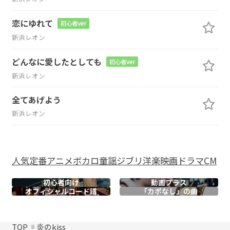
恋にゆれて
初心者ver
新浜レオン
どんなに愛したとしても
初心者ver
新浜レオン
全てあげよう
新浜レオン
人気
定番
アニメ
ボカロ
童謡
ジブリ
洋楽
映画
ドラマ
CM
初心者向け
動画プラス
オフィシャル
コード譜
「カポなし」の曲
TOP
炎のkiss