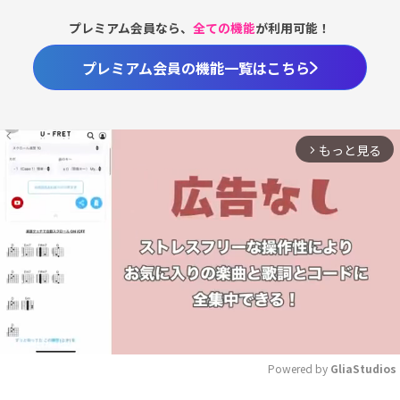
プレミアム会員なら、
全ての機能
が利用可能！
プレミアム会員の機能一覧はこちら
もっと見る
arrow_forward_ios
Powered by 
GliaStudios