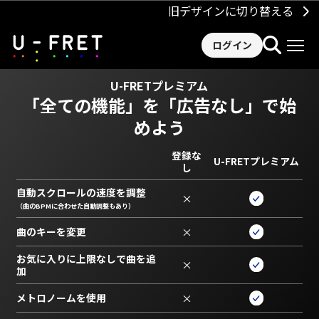
旧デザインに切り替える
ログイン
U-FRETプレミアム
「全ての機能」を
「広告なし」で始
めよう
登録な
U-FRETプレミアム
し
自動スクロールの速度を調整
×
（曲のBPMに合わせた自動調整もあり）
曲のキーを変更
×
お気に入りに上限なしで曲を追
×
加
メトロノームを使用
×