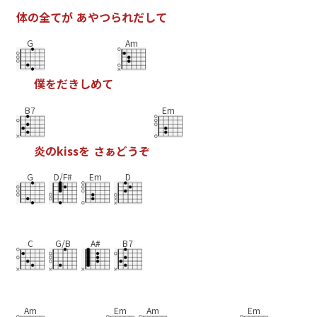
体
の
全
て
が
あ
や
つ
ら
れ
だ
し
て
G
Am
僕
を
だ
き
し
め
て
B7
Em
炎
の
k
i
s
s
を
さ
ぁ
ど
う
ぞ
G
D/F#
Em
D
C
G/B
A#
B7
Am
Em
Am
Em