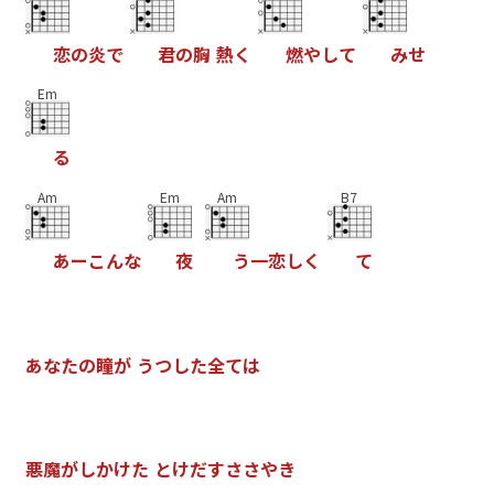
恋
の
炎
で
君
の
胸
熱
く
燃
や
し
て
み
せ
Em
る
Am
Em
Am
B7
あ
ー
こ
ん
な
夜
う
一
恋
し
く
て
あ
な
た
の
瞳
が
う
つ
し
た
全
て
は
悪
魔
が
し
か
け
た
と
け
だ
す
さ
さ
や
き