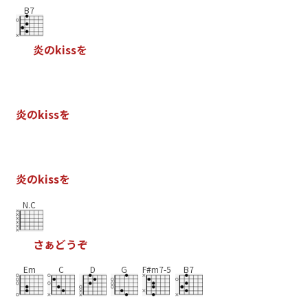
B7
炎
の
k
i
s
s
を
炎
の
k
i
s
s
を
炎
の
k
i
s
s
を
N.C
さ
ぁ
ど
う
ぞ
Em
C
D
G
F#m7-5
B7