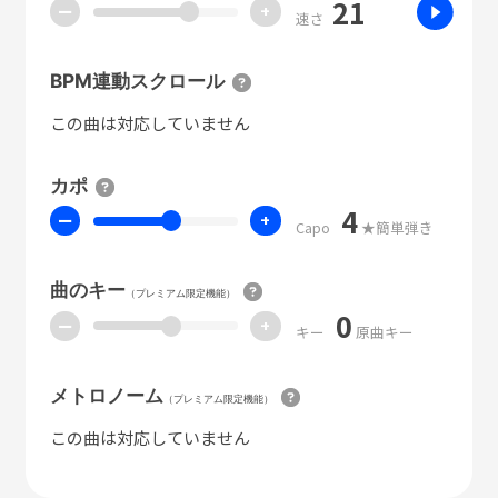
21
ー
+
速さ
BPM連動スクロール
この曲は対応していません
カポ
4
ー
+
Capo
★簡単弾き
曲のキー
（プレミアム限定機能）
0
ー
+
キー
原曲キー
メトロノーム
（プレミアム限定機能）
この曲は対応していません