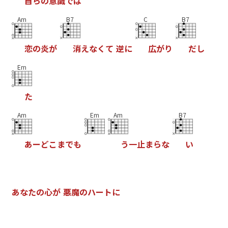
自
ら
の
意
識
で
は
Am
B7
C
B7
恋
の
炎
が
消
え
な
く
て
逆
に
広
が
り
だ
し
Em
た
Am
Em
Am
B7
あ
ー
ど
こ
ま
で
も
う
一
止
ま
ら
な
い
あ
な
た
の
心
が
悪
魔
の
ハ
ー
ト
に