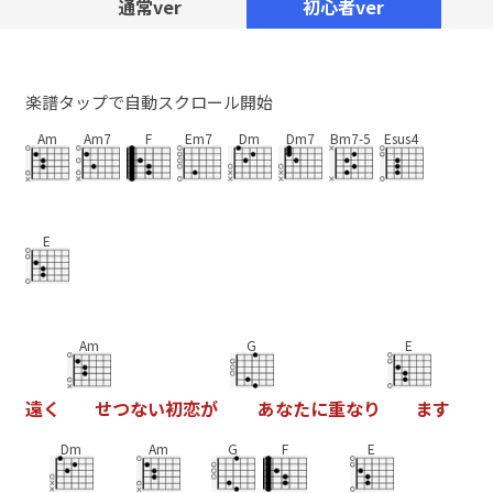
通常ver
初心者ver
楽譜タップで自動スクロール開始
Am
Am7
F
Em7
Dm
Dm7
Bm7-5
Esus4
E
Am
G
E
遠
く
せ
つ
な
い
初
恋
が
あ
な
た
に
重
な
り
ま
す
Dm
Am
G
F
E