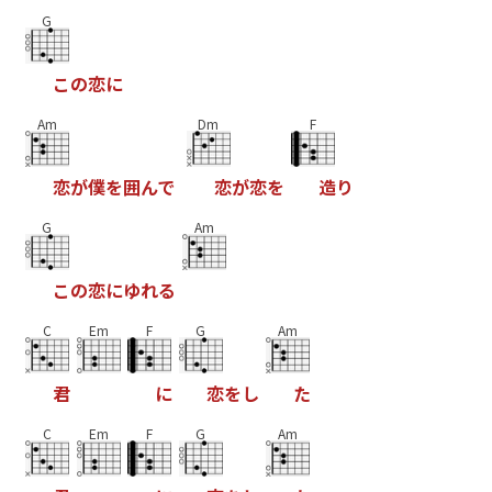
G
こ
の
恋
に
Am
Dm
F
恋
が
僕
を
囲
ん
で
恋
が
恋
を
造
り
G
Am
こ
の
恋
に
ゆ
れ
る
C
Em
F
G
Am
君
に
恋
を
し
た
C
Em
F
G
Am