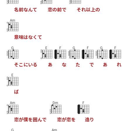
名
前
な
ん
て
恋
の
前
で
そ
れ
以
上
の
Am
意
味
は
な
く
て
G
E
F
G
F
G
F
そ
こ
に
い
る
あ
な
た
で
あ
れ
E
ば
Am
Dm
F
恋
が
僕
を
囲
ん
で
恋
が
恋
を
造
り
G
Am