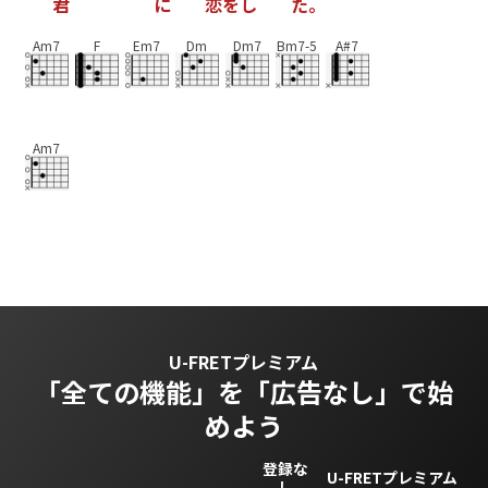
君
に
恋
を
し
た
。
Am7
F
Em7
Dm
Dm7
Bm7-5
A#7
Am7
U-FRETプレミアム
「全ての機能」を
「広告なし」で始
めよう
登録な
U-FRETプレミアム
し