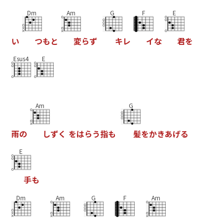
Dm
Am
G
F
E
い
つ
も
と
変
ら
ず
キ
レ
イ
な
君
を
Esus4
E
Am
G
雨
の
し
ず
く
を
は
ら
う
指
も
髪
を
か
き
あ
げ
る
E
手
も
Dm
Am
G
F
Am