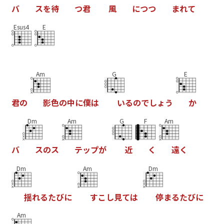
バ
ス
を
待
つ
君
風
に
つ
つ
ま
れ
て
Esus4
E
Am
G
E
君
の
影
色
の
中
に
僕
は
い
る
の
で
し
ょ
う
か
Dm
Am
G
F
Am
バ
ス
の
ス
テ
ッ
プ
が
近
く
遠
く
Dm
Am
Dm
揺
れ
る
た
び
に
す
こ
し
見
て
は
停
ま
る
た
び
に
Am