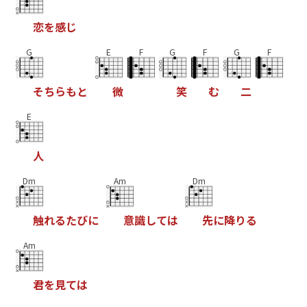
恋
を
感
じ
G
E
F
G
F
G
F
そ
ち
ら
も
と
微
笑
む
二
E
人
Dm
Am
Dm
触
れ
る
た
び
に
意
識
し
て
は
先
に
降
り
る
Am
君
を
見
て
は