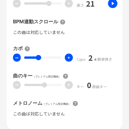
21
ー
+
速さ
BPM連動スクロール
この曲は対応していません
カポ
2
ー
+
Capo
★簡単弾き
曲のキー
（プレミアム限定機能）
0
ー
+
キー
原曲キー
メトロノーム
（プレミアム限定機能）
この曲は対応していません