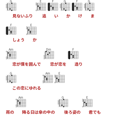
G
E
F
G
F
G
見
な
い
ふ
り
追
い
か
け
ま
F
E
し
ょ
う
か
Am
Dm
F
恋
が
僕
を
囲
ん
で
恋
が
恋
を
造
り
G
Am
E
こ
の
恋
に
ゆ
れ
る
Am
G
E
雨
の
降
る
日
は
傘
の
中
の
後
ろ
姿
の
君
で
も