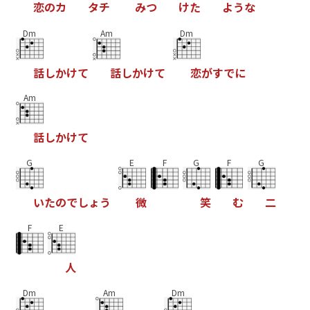
恋
の
カ
タ
チ
み
つ
け
た
よ
う
な
Dm
Am
Dm
話
し
か
け
て
話
し
か
け
て
恋
が
す
で
に
Am
話
し
か
け
て
G
E
F
G
F
G
い
た
の
で
し
ょ
う
微
笑
む
二
F
E
人
Dm
Am
Dm