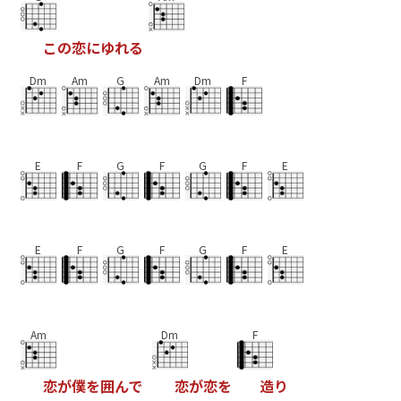
こ
の
恋
に
ゆ
れ
る
Dm
Am
G
Am
Dm
F
E
F
G
F
G
F
E
E
F
G
F
G
F
E
Am
Dm
F
恋
が
僕
を
囲
ん
で
恋
が
恋
を
造
り