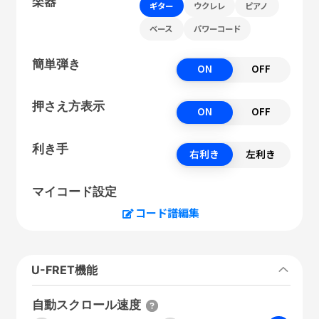
楽器
ギター
ウクレレ
ピアノ
ベース
パワーコード
簡単弾き
ON
OFF
押さえ方表示
ON
OFF
利き手
右利き
左利き
マイコード設定
コード譜編集
U-FRET機能
自動スクロール速度