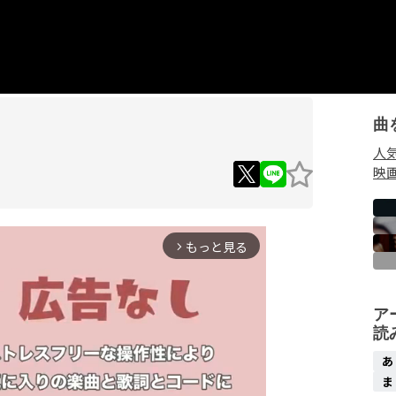
曲
人
映
もっと見る
arrow_forward_ios
ア
読