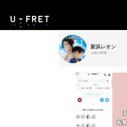
新浜レオン
12曲の楽譜