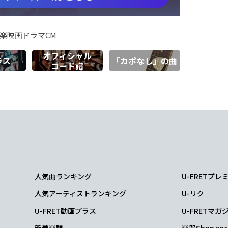
楽
映画
ドラマ
CM
オフィシャル
ラス
「カポなし」の曲
コード譜
人気曲ランキング
U-FRETプ
人気アーティストランキング
U-リク
U-FRET動画プラス
U-FRETマガ