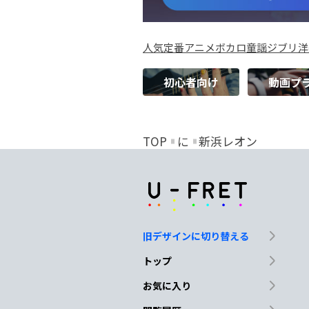
人気
定番
アニメ
ボカロ
童謡
ジブリ
洋
初心者向け
動画プ
TOP
に
新浜レオン
旧デザインに切り替える
トップ
お気に入り