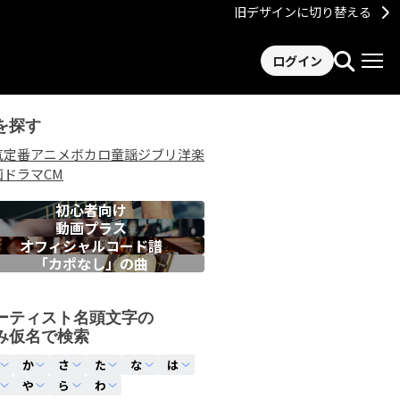
旧デザインに切り替える
ログイン
を探す
気
定番
アニメ
ボカロ
童謡
ジブリ
洋楽
画
ドラマ
CM
初心者向け
動画プラス
オフィシャルコード譜
「カポなし」の曲
ーティスト名頭文字の
み仮名で検索