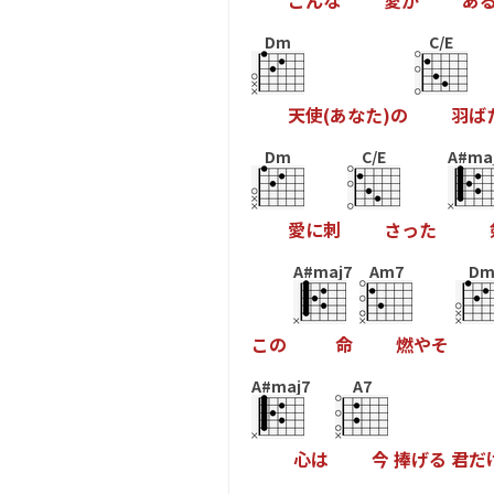
こ
ん
な
愛
が
あ
Dm
C/E
天
使
(
あ
な
た
)
の
羽
ば
Dm
C/E
A#ma
愛
に
刺
さ
っ
た
A#maj7
Am7
D
こ
の
命
燃
や
そ
A#maj7
A7
心
は
今
捧
げ
る
君
だ