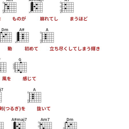
な
も
の
が
崩
れ
て
し
ま
う
ほ
ど
Dm
A#
A
動
初
め
て
立
ち
尽
く
し
て
し
ま
う
輝
き
F
G
風
を
感
じ
て
j7
A
剣
(
つ
る
ぎ
)
を
抜
い
て
m
A#maj7
Am7
Dm