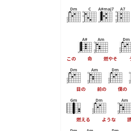
Dm
C
A#maj7
A7
A#
Am
Dm
こ
の
命
燃
や
そ
Dm
Am
Dm
目
の
前
の
僕
の
Gm
Dm
Am
燃
え
る
よ
う
な
Dm
Am
Dm