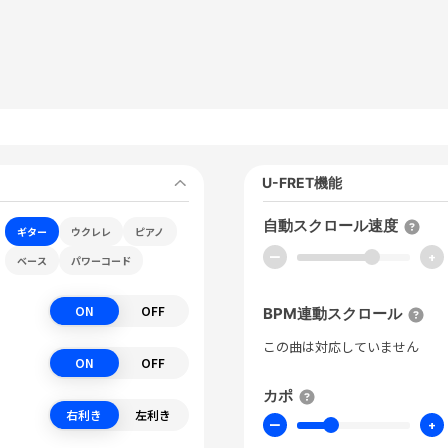
U-FRET機能
自動スクロール速度
ギター
ウクレレ
ピアノ
ー
+
ベース
パワーコード
ON
OFF
BPM連動スクロール
この曲は対応していません
ON
OFF
カポ
右利き
左利き
ー
+