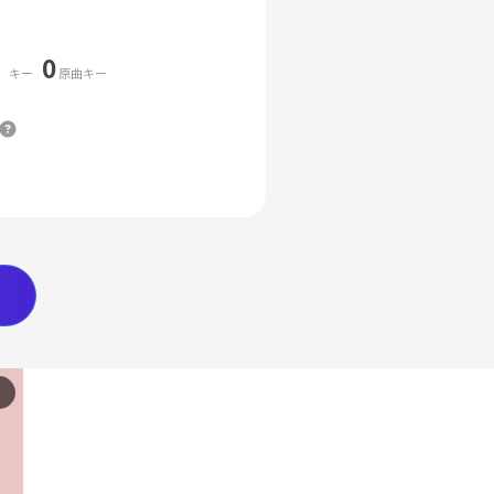
0
キー
原曲キー