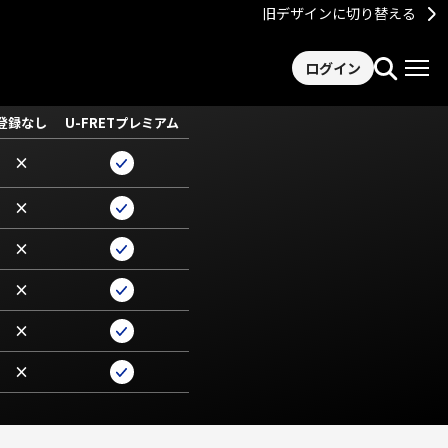
旧デザインに切り替える
ログイン
登録なし
U-FRETプレミアム
×
×
×
×
×
×