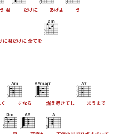
う
君
だ
け
に
あ
げ
よ
う
Dm
け
に
君
だ
け
に
全
て
を
Am
A#maj7
A7
尽
く
す
な
ら
燃
え
尽
き
て
し
ま
う
ま
で
Dm
A#
A