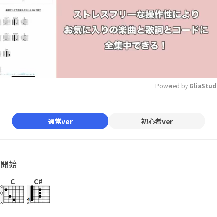
Powered by 
GliaStud
Mute
通常ver
初心者ver
ル開始
C
C#