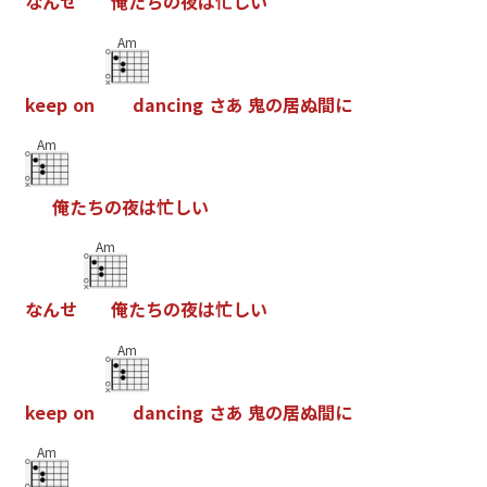
な
ん
せ
俺
た
ち
の
夜
は
忙
し
い
Am
k
e
e
p
o
n
d
a
n
c
i
n
g
さ
あ
鬼
の
居
ぬ
間
に
Am
俺
た
ち
の
夜
は
忙
し
い
Am
な
ん
せ
俺
た
ち
の
夜
は
忙
し
い
Am
k
e
e
p
o
n
d
a
n
c
i
n
g
さ
あ
鬼
の
居
ぬ
間
に
Am