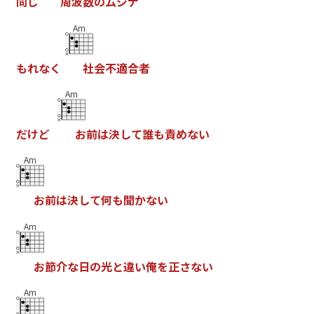
同
じ
周
波
数
の
ム
ジ
ナ
Am
も
れ
な
く
社
会
不
適
合
者
Am
だ
け
ど
お
前
は
決
し
て
誰
も
責
め
な
い
Am
お
前
は
決
し
て
何
も
聞
か
な
い
Am
お
節
介
な
日
の
光
と
違
い
俺
を
正
さ
な
い
Am