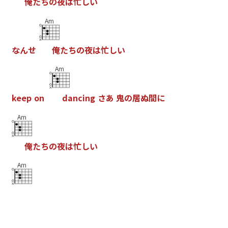
俺
た
ち
の
夜
は
忙
し
い
Am
な
ん
せ
俺
た
ち
の
夜
は
忙
し
い
Am
k
e
e
p
o
n
d
a
n
c
i
n
g
さ
あ
鬼
の
居
ぬ
間
に
Am
俺
た
ち
の
夜
は
忙
し
い
Am