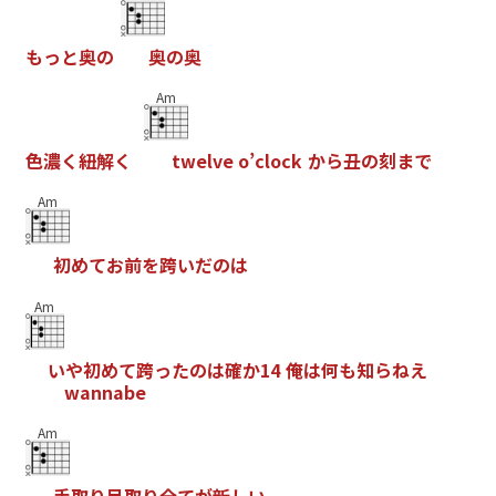
も
っ
と
奥
の
奥
の
奥
Am
色
濃
く
紐
解
く
t
w
e
l
v
e
o
’
c
l
o
c
k
か
ら
丑
の
刻
ま
で
Am
初
め
て
お
前
を
跨
い
だ
の
は
Am
い
や
初
め
て
跨
っ
た
の
は
確
か
1
4
俺
は
何
も
知
ら
ね
え
w
a
n
n
a
b
e
Am