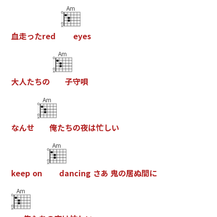
Am
血
走
っ
た
r
e
d
e
y
e
s
Am
大
人
た
ち
の
子
守
唄
Am
な
ん
せ
俺
た
ち
の
夜
は
忙
し
い
Am
k
e
e
p
o
n
d
a
n
c
i
n
g
さ
あ
鬼
の
居
ぬ
間
に
Am