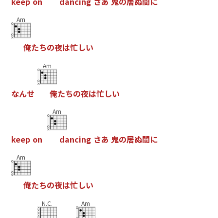
k
e
e
p
o
n
d
a
n
c
i
n
g
さ
あ
鬼
の
居
ぬ
間
に
Am
俺
た
ち
の
夜
は
忙
し
い
Am
な
ん
せ
俺
た
ち
の
夜
は
忙
し
い
Am
k
e
e
p
o
n
d
a
n
c
i
n
g
さ
あ
鬼
の
居
ぬ
間
に
Am
俺
た
ち
の
夜
は
忙
し
い
N.C.
Am