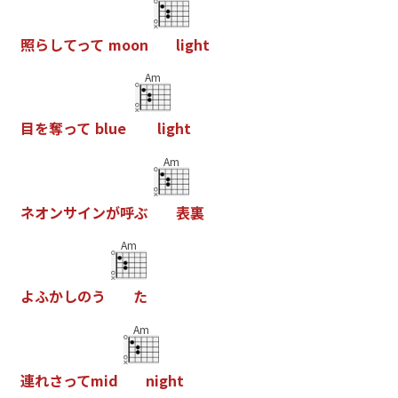
照
ら
し
て
っ
て
m
o
o
n
l
i
g
h
t
Am
目
を
奪
っ
て
b
l
u
e
l
i
g
h
t
Am
ネ
オ
ン
サ
イ
ン
が
呼
ぶ
表
裏
Am
よ
ふ
か
し
の
う
た
Am
連
れ
さ
っ
て
m
i
d
n
i
g
h
t