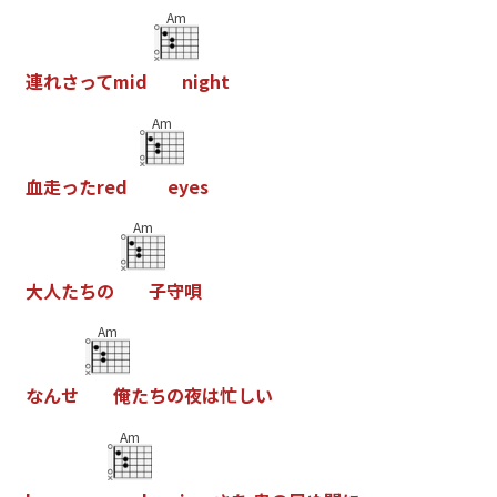
Am
連
れ
さ
っ
て
m
i
d
n
i
g
h
t
Am
血
走
っ
た
r
e
d
e
y
e
s
Am
大
人
た
ち
の
子
守
唄
Am
な
ん
せ
俺
た
ち
の
夜
は
忙
し
い
Am