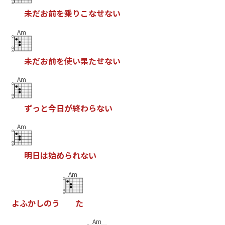
未
だ
お
前
を
乗
り
こ
な
せ
な
い
Am
未
だ
お
前
を
使
い
果
た
せ
な
い
Am
ず
っ
と
今
日
が
終
わ
ら
な
い
Am
明
日
は
始
め
ら
れ
な
い
Am
よ
ふ
か
し
の
う
た
Am