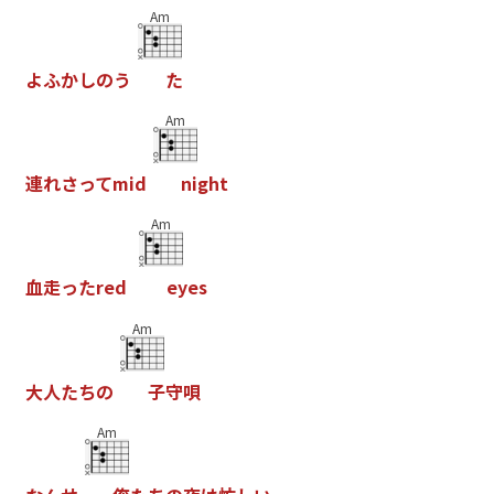
Am
よ
ふ
か
し
の
う
た
Am
連
れ
さ
っ
て
m
i
d
n
i
g
h
t
Am
血
走
っ
た
r
e
d
e
y
e
s
Am
大
人
た
ち
の
子
守
唄
Am