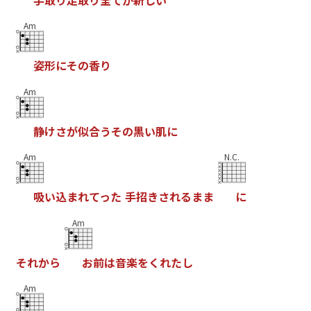
手
取
り
足
取
り
全
て
が
新
し
い
Am
姿
形
に
そ
の
香
り
Am
静
け
さ
が
似
合
う
そ
の
黒
い
肌
に
Am
N.C.
吸
い
込
ま
れ
て
っ
た
手
招
き
さ
れ
る
ま
ま
に
Am
そ
れ
か
ら
お
前
は
音
楽
を
く
れ
た
し
Am