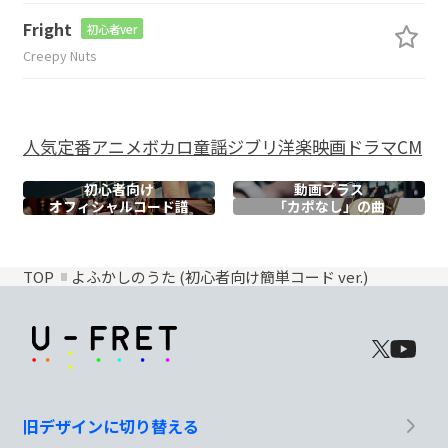
Fright
初心者ver
Creepy Nuts
人気
定番
アニメ
ボカロ
童謡
ジブリ
洋楽
映画
ドラマ
CM
初心者向け
動画プラス
オフィシャル
コード譜
「カポなし」の曲
TOP
よふかしのうた (初心者向け簡単コード ver.)
旧デザインに切り替える