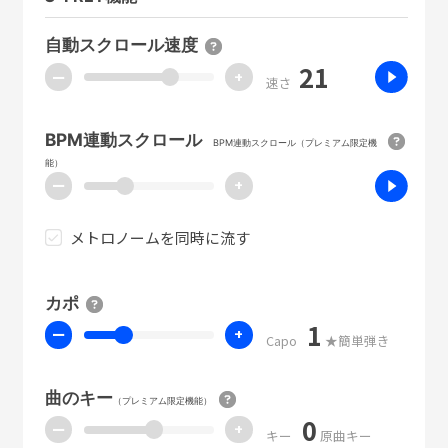
自動スクロール速度
21
ー
+
速さ
BPM連動スクロール
BPM連動スクロール（プレミアム限定機
能）
ー
+
メトロノームを同時に流す
カポ
1
ー
+
Capo
★簡単弾き
曲のキー
（プレミアム限定機能）
0
ー
+
キー
原曲キー