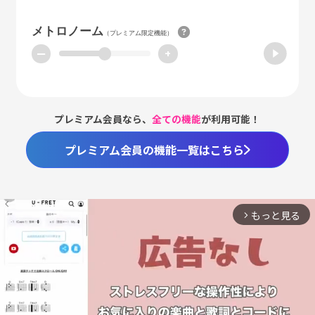
メトロノーム
（プレミアム限定機能）
ー
+
プレミアム会員なら、
全ての機能
が利用可能！
プレミアム会員の機能一覧はこちら
もっと見る
arrow_forward_ios