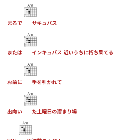
Am
ま
る
で
サ
キ
ュ
バ
ス
Am
ま
た
は
イ
ン
キ
ュ
バ
ス
近
い
う
ち
に
朽
ち
果
て
る
Am
お
前
に
手
を
引
か
れ
て
Am
出
向
い
た
土
曜
日
の
溜
ま
り
場
Am