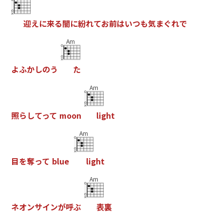
迎
え
に
来
る
闇
に
紛
れ
て
お
前
は
い
つ
も
気
ま
ぐ
れ
で
Am
よ
ふ
か
し
の
う
た
Am
照
ら
し
て
っ
て
m
o
o
n
l
i
g
h
t
Am
目
を
奪
っ
て
b
l
u
e
l
i
g
h
t
Am
ネ
オ
ン
サ
イ
ン
が
呼
ぶ
表
裏