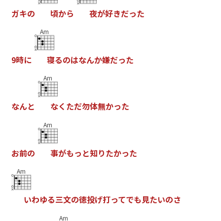
ガ
キ
の
頃
か
ら
夜
が
好
き
だ
っ
た
Am
9
時
に
寝
る
の
は
な
ん
か
嫌
だ
っ
た
Am
な
ん
と
な
く
た
だ
勿
体
無
か
っ
た
Am
お
前
の
事
が
も
っ
と
知
り
た
か
っ
た
Am
い
わ
ゆ
る
三
文
の
徳
投
げ
打
っ
て
で
も
見
た
い
の
さ
Am