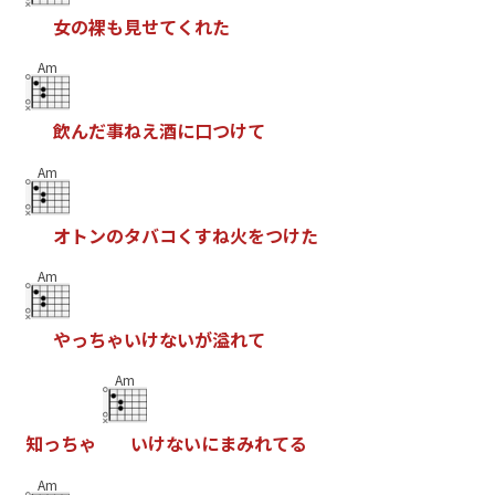
女
の
裸
も
見
せ
て
く
れ
た
Am
飲
ん
だ
事
ね
え
酒
に
口
つ
け
て
Am
オ
ト
ン
の
タ
バ
コ
く
す
ね
火
を
つ
け
た
Am
や
っ
ち
ゃ
い
け
な
い
が
溢
れ
て
Am
知
っ
ち
ゃ
い
け
な
い
に
ま
み
れ
て
る
Am