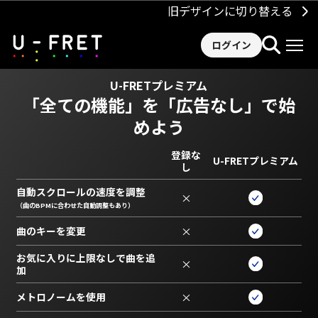
旧デザインに切り替える
ログイン
U-FRETプレミアム
「全ての機能」を
「広告なし」で始
めよう
登録な
U-FRETプレミアム
し
自動スクロールの速度を調整
×
（曲のBPMに合わせた自動調整もあり）
曲のキーを変更
×
お気に入りに上限なしで曲を追
×
加
メトロノームを使用
×