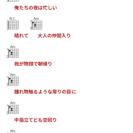
俺
た
ち
の
夜
は
忙
し
い
N.C.
Am
晴
れ
て
大
人
の
仲
間
入
り
Am
我
が
物
顔
で
朝
帰
り
Am
腫
れ
物
触
る
よ
う
な
周
り
の
目
に
Am
中
指
立
て
ど
も
空
回
り
Am