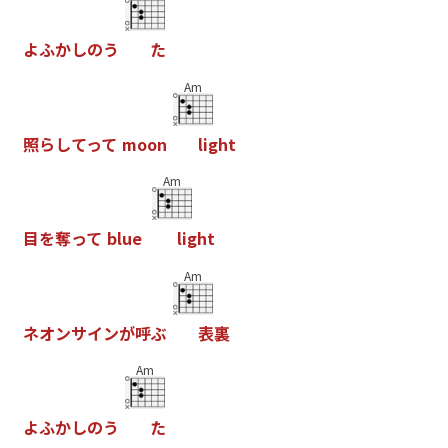
よ
ふ
か
し
の
う
た
Am
照
ら
し
て
っ
て
m
o
o
n
l
i
g
h
t
Am
目
を
奪
っ
て
b
l
u
e
l
i
g
h
t
Am
ネ
オ
ン
サ
イ
ン
が
呼
ぶ
表
裏
Am
よ
ふ
か
し
の
う
た