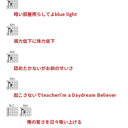
暗
い
部
屋
照
ら
し
て
よ
b
l
u
e
l
i
g
h
t
Am
視
力
低
下
に
体
力
低
下
Am
認
め
た
か
な
い
が
お
前
の
せ
い
さ
Am
起
こ
さ
な
い
で
t
e
a
c
h
e
r
I
’
m
a
D
a
y
d
r
e
a
m
B
e
l
i
e
v
e
r
N.C.
Am
俺
の
若
さ
を
日
々
吸
い
上
げ
る