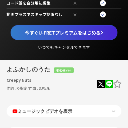
コード譜を自分用に編集
×
動画プラスでスキップ制限なし
×
今すぐU-FRETプレミアムをはじめる
いつでもキャンセルできます
よふかしのうた
初心者ver
Creepy Nuts
作詞 :
R-指定
/作曲 :
DJ松永
ミュージックビデオを表示