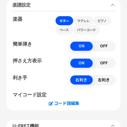
楽譜設定
楽器
ギター
ウクレレ
ピアノ
ベース
パワーコード
簡単弾き
ON
OFF
押さえ方表示
ON
OFF
利き手
右利き
左利き
マイコード設定
コード譜編集
U-FRET機能