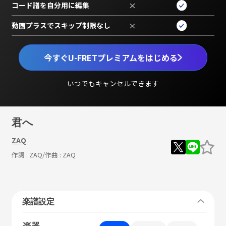
コード譜を自分用に編集
×
動画プラスでスキップ制限なし
×
今すぐU-FRETプレミアムをはじめる
いつでもキャンセルできます
君へ
ZAQ
作詞 :
ZAQ
/作曲 :
ZAQ
楽譜設定
楽器