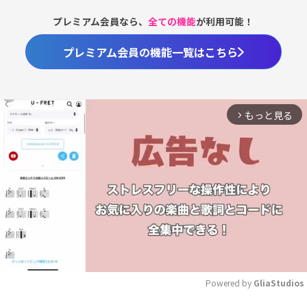
プレミアム会員なら、
全ての機能
が利用可能！
プレミアム会員の機能一覧はこちら
もっと見る
arrow_forward_ios
Powered by 
GliaStudios