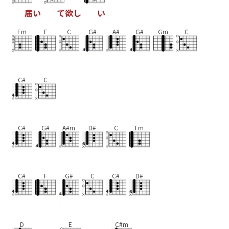
届
い
て
欲
し
い
Em
F
C
G#
A#
G#
Gm
C
C#
C
C#
G#
A#m
D#
C
Fm
C#
F
G#
C
C#
D#
D
E
C#m