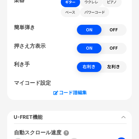
ギター
ウクレレ
ピアノ
ベース
パワーコード
簡単弾き
ON
OFF
押さえ方表示
ON
OFF
利き手
右利き
左利き
マイコード設定
コード譜編集
U-FRET機能
自動スクロール速度