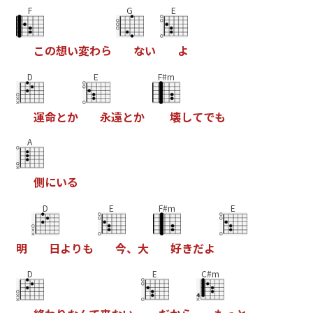
F
G
E
こ
の
想
い
変
わ
ら
な
い
よ
D
E
F#m
運
命
と
か
永
遠
と
か
壊
し
て
で
も
A
側
に
い
る
D
E
F#m
E
明
日
よ
り
も
今
、
大
好
き
だ
よ
D
E
C#m