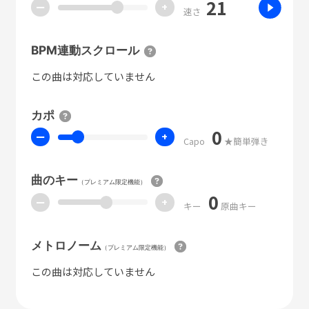
21
ー
+
速さ
BPM連動スクロール
この曲は対応していません
カポ
0
ー
+
Capo
★簡単弾き
曲のキー
（プレミアム限定機能）
0
ー
+
キー
原曲キー
メトロノーム
（プレミアム限定機能）
この曲は対応していません