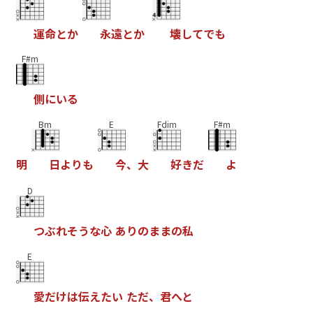
運
命
と
か
永
遠
と
か
壊
し
て
で
も
F#m
側
に
い
る
Bm
E
Fdim
F#m
明
日
よ
り
も
今
、
大
好
き
だ
よ
D
つ
ぶ
れ
そ
う
な
心
あ
り
の
ま
ま
の
私
E
愛
だ
け
は
伝
え
た
い
た
だ
、
君
へ
と