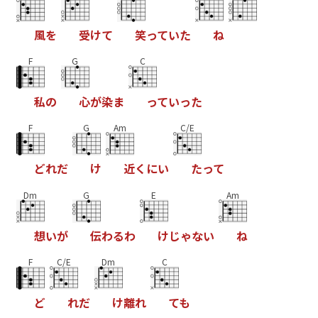
風
を
受
け
て
笑
っ
て
い
た
ね
F
G
C
私
の
心
が
染
ま
っ
て
い
っ
た
F
G
Am
C/E
ど
れ
だ
け
近
く
に
い
た
っ
て
Dm
G
E
Am
想
い
が
伝
わ
る
わ
け
じ
ゃ
な
い
ね
F
C/E
Dm
C
ど
れ
だ
け
離
れ
て
も