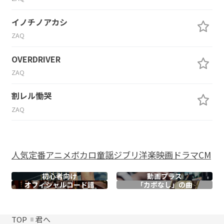
イノチノアカシ
ZAQ
OVERDRIVER
ZAQ
割レル慟哭
ZAQ
人気
定番
アニメ
ボカロ
童謡
ジブリ
洋楽
映画
ドラマ
CM
初心者向け
動画プラス
オフィシャル
コード譜
「カポなし」の曲
TOP
君へ