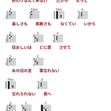
終
わ
り
な
ん
て
来
な
い
だ
か
ら
も
っ
と
D
Fdim
F#m
A
美
し
さ
も
素
敵
さ
も
な
く
て
い
い
か
ら
D
E
A
狂
お
し
い
ほ
ど
に
愛
さ
せ
て
D
E
あ
の
日
の
言
葉
忘
れ
な
い
F#m
A
忘
れ
ら
れ
な
い
君
へ
D
E
F