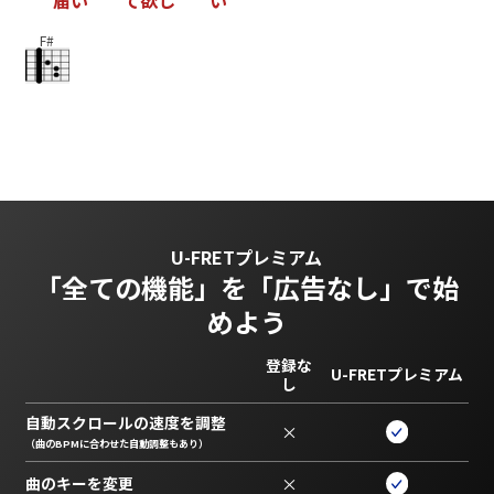
届
い
て
欲
し
い
F#
U-FRETプレミアム
「全ての機能」を
「広告なし」で始
めよう
登録な
U-FRETプレミアム
し
自動スクロールの速度を調整
×
（曲のBPMに合わせた自動調整もあり）
曲のキーを変更
×