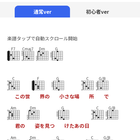
Mute
通常ver
初心者ver
楽譜タップで自動スクロール開始
F7
Cmaj7
Dm
G
C
F
G
C
G/B
こ
の
世
界
の
小
さ
な
場
所
で
Am
Dm
G
C
G/B
君
の
姿
を
見
つ
け
た
あ
の
日
Am
Dm
G
C
G/B