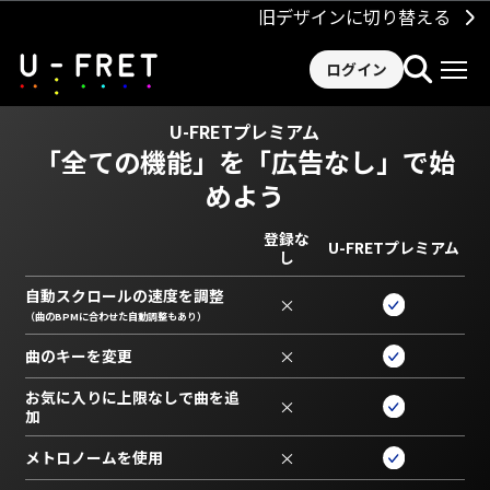
旧デザインに切り替える
ログイン
U-FRETプレミアム
「全ての機能」を
「広告なし」で始
めよう
登録な
U-FRETプレミアム
し
自動スクロールの速度を調整
×
（曲のBPMに合わせた自動調整もあり）
曲のキーを変更
×
お気に入りに上限なしで曲を追
×
加
メトロノームを使用
×