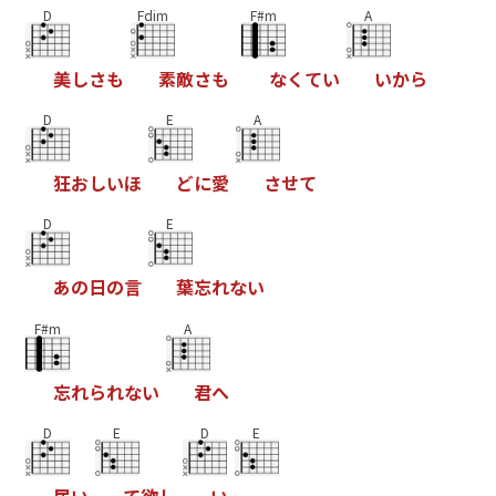
D
Fdim
F#m
A
美
し
さ
も
素
敵
さ
も
な
く
て
い
い
か
ら
D
E
A
狂
お
し
い
ほ
ど
に
愛
さ
せ
て
D
E
あ
の
日
の
言
葉
忘
れ
な
い
F#m
A
忘
れ
ら
れ
な
い
君
へ
D
E
D
E