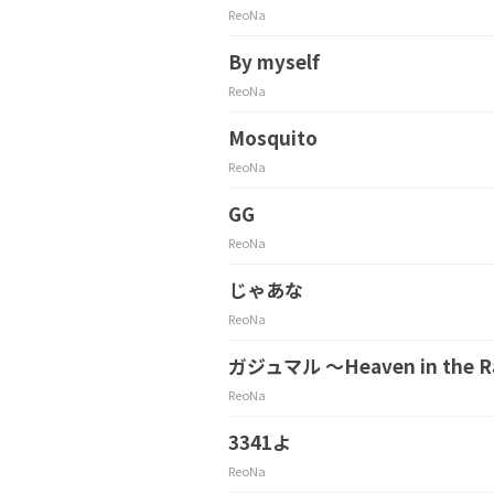
ReoNa
By myself
ReoNa
Mosquito
ReoNa
GG
ReoNa
じゃあな
ReoNa
ガジュマル ～Heaven in the R
ReoNa
3341よ
ReoNa