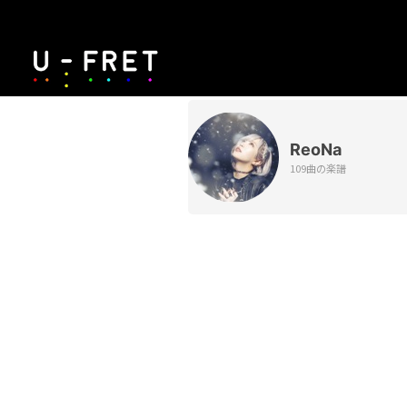
ReoNa
109曲の楽譜
/
Unmute