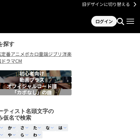
旧デザインに切り替える
ログイン
を探す
気
定番
アニメ
ボカロ
童謡
ジブリ
洋楽
画
ドラマ
CM
初心者向け
動画プラス
オフィシャルコード譜
「カポなし」の曲
ーティスト名頭文字の
み仮名で検索