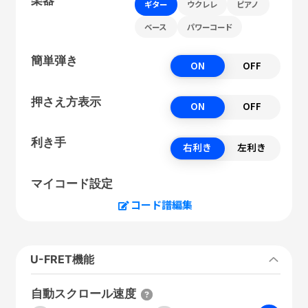
ギター
ウクレレ
ピアノ
ベース
パワーコード
簡単弾き
ON
OFF
押さえ方表示
ON
OFF
利き手
右利き
左利き
マイコード設定
コード譜編集
U-FRET機能
自動スクロール速度