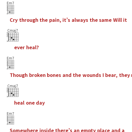
Em7
C
r
y
t
h
r
o
u
g
h
t
h
e
p
a
i
n
,
i
t
’
s
a
l
w
a
y
s
t
h
e
s
a
m
e
W
i
l
l
i
t
Cmaj7
e
v
e
r
h
e
a
l
?
Em7
T
h
o
u
g
h
b
r
o
k
e
n
b
o
n
e
s
a
n
d
t
h
e
w
o
u
n
d
s
I
b
e
a
r
,
t
h
e
y
Cmaj7
h
e
a
l
o
n
e
d
a
y
Em7
S
o
m
e
w
h
e
r
e
i
n
s
i
d
e
t
h
e
r
e
’
s
a
n
e
m
p
t
y
p
l
a
c
e
a
n
d
a