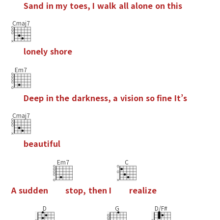
S
a
n
d
i
n
m
y
t
o
e
s
,
I
w
a
l
k
a
l
l
a
l
o
n
e
o
n
t
h
i
s
Cmaj7
l
o
n
e
l
y
s
h
o
r
e
Em7
D
e
e
p
i
n
t
h
e
d
a
r
k
n
e
s
s
,
a
v
i
s
i
o
n
s
o
f
n
e
I
t
’
s
Cmaj7
b
e
a
u
t
i
f
u
l
Em7
C
A
s
u
d
d
e
n
s
t
o
p
,
t
h
e
n
I
r
e
a
l
i
z
e
D
G
D/F#