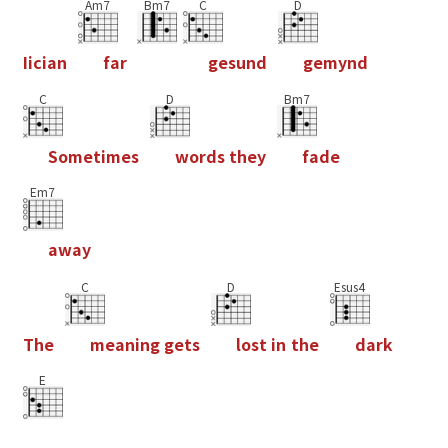
Am7
Bm7
C
D
I
i
c
i
a
n
f
a
r
g
e
s
u
n
d
g
e
m
y
n
d
C
D
Bm7
S
o
m
e
t
i
m
e
s
w
o
r
d
s
t
h
e
y
f
a
d
e
Em7
a
w
a
y
C
D
Esus4
T
h
e
m
e
a
n
i
n
g
g
e
t
s
l
o
s
t
i
n
t
h
e
d
a
r
k
E