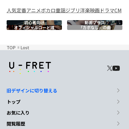
人気
定番
アニメ
ボカロ
童謡
ジブリ
洋楽
映画
ドラマ
CM
初心者向け
動画プラス
オフィシャル
コード譜
「カポなし」の曲
TOP
Lost
旧デザインに切り替える
トップ
お気に入り
閲覧履歴