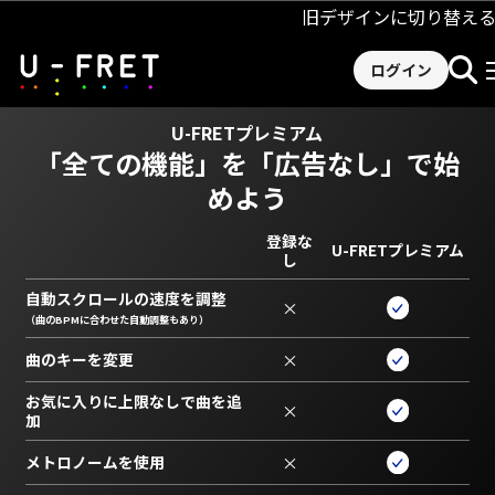
旧デザインに切り替え
ログイン
U-FRETプレミアム
「全ての機能」を
「広告なし」で始
めよう
登録な
U-FRETプレミアム
し
自動スクロールの速度を調整
×
（曲のBPMに合わせた自動調整もあり）
曲のキーを変更
×
お気に入りに上限なしで曲を追
×
加
メトロノームを使用
×