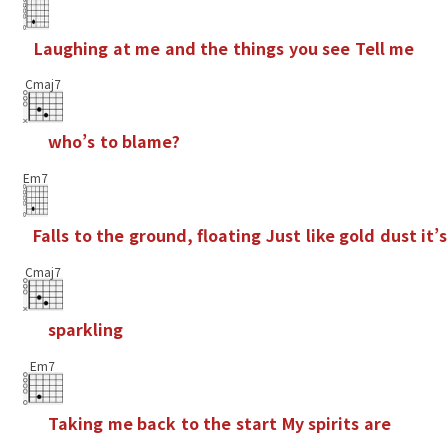
L
a
u
g
h
i
n
g
a
t
m
e
a
n
d
t
h
e
t
h
i
n
g
s
y
o
u
s
e
e
T
e
l
l
m
e
Cmaj7
w
h
o
’
s
t
o
b
l
a
m
e
?
Em7
F
a
l
l
s
t
o
t
h
e
g
r
o
u
n
d
,
f
o
a
t
i
n
g
J
u
s
t
l
i
k
e
g
o
l
d
d
u
s
t
i
t
’
s
Cmaj7
s
p
a
r
k
l
i
n
g
Em7
T
a
k
i
n
g
m
e
b
a
c
k
t
o
t
h
e
s
t
a
r
t
M
y
s
p
i
r
i
t
s
a
r
e