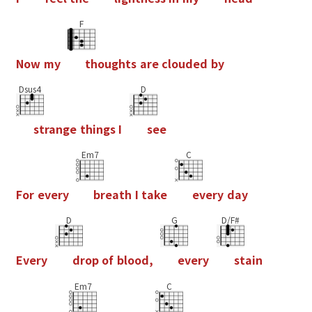
F
N
o
w
m
y
t
h
o
u
g
h
t
s
a
r
e
c
l
o
u
d
e
d
b
y
Dsus4
D
s
t
r
a
n
g
e
t
h
i
n
g
s
I
s
e
e
Em7
C
F
o
r
e
v
e
r
y
b
r
e
a
t
h
I
t
a
k
e
e
v
e
r
y
d
a
y
D
G
D/F#
E
v
e
r
y
d
r
o
p
o
f
b
l
o
o
d
,
e
v
e
r
y
s
t
a
i
n
Em7
C