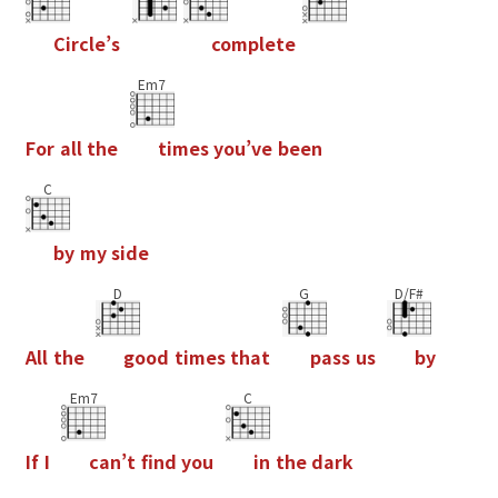
C
i
r
c
l
e
’
s
c
o
m
p
l
e
t
e
Em7
F
o
r
a
l
l
t
h
e
t
i
m
e
s
y
o
u
’
v
e
b
e
e
n
C
b
y
m
y
s
i
d
e
D
G
D/F#
A
l
l
t
h
e
g
o
o
d
t
i
m
e
s
t
h
a
t
p
a
s
s
u
s
b
y
Em7
C
I
f
I
c
a
n
’
t
f
n
d
y
o
u
i
n
t
h
e
d
a
r
k