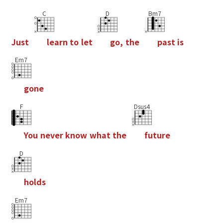
C
D
Bm7
J
u
s
t
l
e
a
r
n
t
o
l
e
t
g
o
,
t
h
e
p
a
s
t
i
s
Em7
g
o
n
e
F
Dsus4
Y
o
u
n
e
v
e
r
k
n
o
w
w
h
a
t
t
h
e
f
u
t
u
r
e
D
h
o
l
d
s
Em7