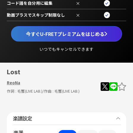
コード譜を自分用に編集
×
動画プラスでスキップ制限なし
×
今すぐU-FRETプレミアムをはじめる
いつでもキャンセルできます
Lost
ReoNa
作詞 :
毛蟹(LIVE LAB.)
/作曲 :
毛蟹(LIVE LAB.)
楽譜設定
楽器