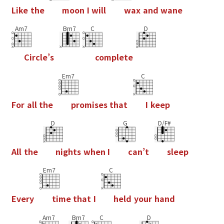
L
i
k
e
t
h
e
m
o
o
n
I
w
i
l
l
w
a
x
a
n
d
w
a
n
e
Am7
Bm7
C
D
C
i
r
c
l
e
’
s
c
o
m
p
l
e
t
e
Em7
C
F
o
r
a
l
l
t
h
e
p
r
o
m
i
s
e
s
t
h
a
t
I
k
e
e
p
D
G
D/F#
A
l
l
t
h
e
n
i
g
h
t
s
w
h
e
n
I
c
a
n
’
t
s
l
e
e
p
Em7
C
E
v
e
r
y
t
i
m
e
t
h
a
t
I
h
e
l
d
y
o
u
r
h
a
n
d
Am7
Bm7
C
D