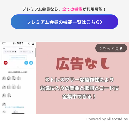
プレミアム会員なら、
全ての機能
が利用可能！
プレミアム会員の機能一覧はこちら
もっと見る
arrow_forward_ios
Powered by 
GliaStudios