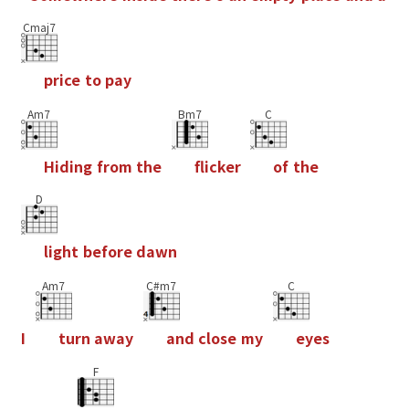
Cmaj7
p
r
i
c
e
t
o
p
a
y
Am7
Bm7
C
H
i
d
i
n
g
f
r
o
m
t
h
e
f
i
c
k
e
r
o
f
t
h
e
D
l
i
g
h
t
b
e
f
o
r
e
d
a
w
n
Am7
C#m7
C
I
t
u
r
n
a
w
a
y
a
n
d
c
l
o
s
e
m
y
e
y
e
s
F