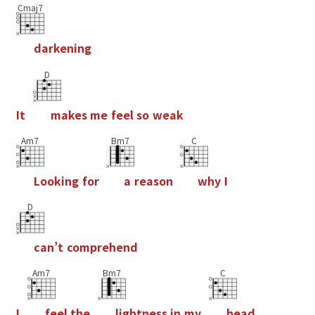
Cmaj7
d
a
r
k
e
n
i
n
g
D
I
t
m
a
k
e
s
m
e
f
e
e
l
s
o
w
e
a
k
Am7
Bm7
C
L
o
o
k
i
n
g
f
o
r
a
r
e
a
s
o
n
w
h
y
I
D
c
a
n
’
t
c
o
m
p
r
e
h
e
n
d
Am7
Bm7
C
I
f
e
e
l
t
h
e
l
i
g
h
t
n
e
s
s
i
n
m
y
h
e
a
d