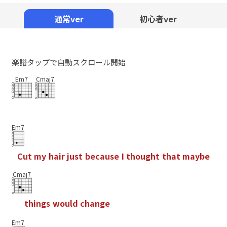
Mute
通常ver
初心者ver
楽譜タップで自動スクロール開始
Em7
Cmaj7
Em7
C
u
t
m
y
h
a
i
r
j
u
s
t
b
e
c
a
u
s
e
I
t
h
o
u
g
h
t
t
h
a
t
m
a
y
b
e
Cmaj7
t
h
i
n
g
s
w
o
u
l
d
c
h
a
n
g
e
Em7