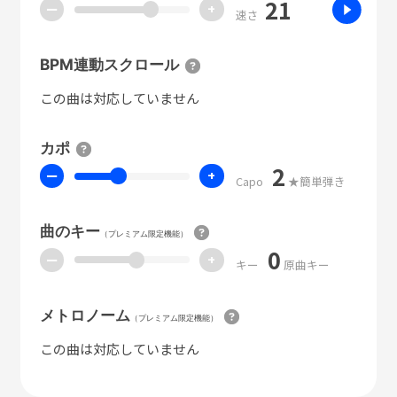
21
ー
+
速さ
BPM連動スクロール
この曲は対応していません
カポ
2
ー
+
Capo
★簡単弾き
曲のキー
（プレミアム限定機能）
0
ー
+
キー
原曲キー
メトロノーム
（プレミアム限定機能）
この曲は対応していません