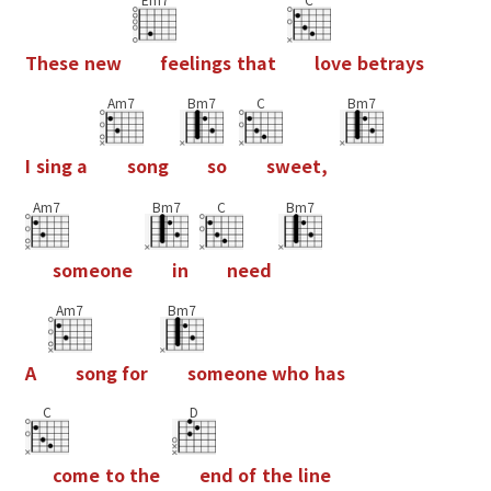
T
h
e
s
e
n
e
w
f
e
e
l
i
n
g
s
t
h
a
t
l
o
v
e
b
e
t
r
a
y
s
Am7
Bm7
C
Bm7
I
s
i
n
g
a
s
o
n
g
s
o
s
w
e
e
t
,
Am7
Bm7
C
Bm7
s
o
m
e
o
n
e
i
n
n
e
e
d
Am7
Bm7
A
s
o
n
g
f
o
r
s
o
m
e
o
n
e
w
h
o
h
a
s
C
D
c
o
m
e
t
o
t
h
e
e
n
d
o
f
t
h
e
l
i
n
e