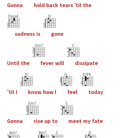
G
o
n
n
a
h
o
l
d
b
a
c
k
t
e
a
r
s
’
t
i
l
t
h
e
Dsus4
D
s
a
d
n
e
s
s
i
s
g
o
n
e
Em7
C
U
n
t
i
l
t
h
e
f
e
v
e
r
w
i
l
l
d
i
s
s
i
p
a
t
e
D
G
D/F#
’
t
i
l
I
k
n
o
w
h
o
w
I
f
e
e
l
t
o
d
a
y
Em7
C
G
o
n
n
a
r
i
s
e
u
p
t
o
m
e
e
t
m
y
f
a
t
e
Am7
Bm7
C
D