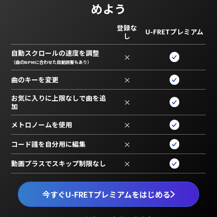
めよう
登録な
U-FRETプレミアム
し
自動スクロールの速度を調整
×
（曲のBPMに合わせた自動調整もあり）
曲のキーを変更
×
お気に入りに上限なしで曲を追
×
加
メトロノームを使用
×
コード譜を自分用に編集
×
動画プラスでスキップ制限なし
×
今すぐU-FRETプレミアムをはじめる