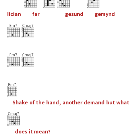
I
i
c
i
a
n
f
a
r
g
e
s
u
n
d
g
e
m
y
n
d
Em7
Cmaj7
Em7
Cmaj7
Em7
S
h
a
k
e
o
f
t
h
e
h
a
n
d
,
a
n
o
t
h
e
r
d
e
m
a
n
d
b
u
t
w
h
a
t
Cmaj7
d
o
e
s
i
t
m
e
a
n
?