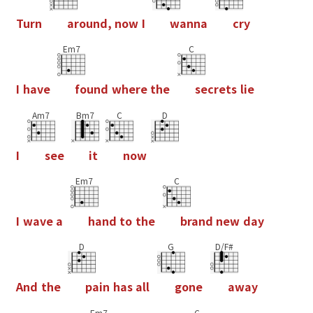
T
u
r
n
a
r
o
u
n
d
,
n
o
w
I
w
a
n
n
a
c
r
y
Em7
C
I
h
a
v
e
f
o
u
n
d
w
h
e
r
e
t
h
e
s
e
c
r
e
t
s
l
i
e
Am7
Bm7
C
D
I
s
e
e
i
t
n
o
w
Em7
C
I
w
a
v
e
a
h
a
n
d
t
o
t
h
e
b
r
a
n
d
n
e
w
d
a
y
D
G
D/F#
A
n
d
t
h
e
p
a
i
n
h
a
s
a
l
l
g
o
n
e
a
w
a
y
Em7
C