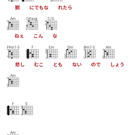
獣
に
で
も
な
れ
た
ら
Am
G#aug
C/G
ね
ぇ
こ
ん
な
F#m7-5
F
Em
Dm
Bm7-5
Am
悲
し
む
こ
と
も
な
い
の
で
し
ょ
う
Am
F
E
Am