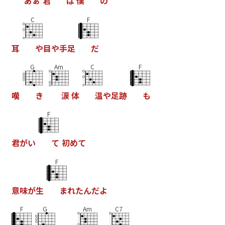
あ
ぁ
君
は
僕
の
C
F
耳
や
目
や
手
足
だ
G
Am
C
F
嘆
き
涙
体
温
や
足
跡
も
F
君
が
い
て
初
め
て
F
意
味
が
生
ま
れ
た
ん
だ
よ
F
G
Am
C7