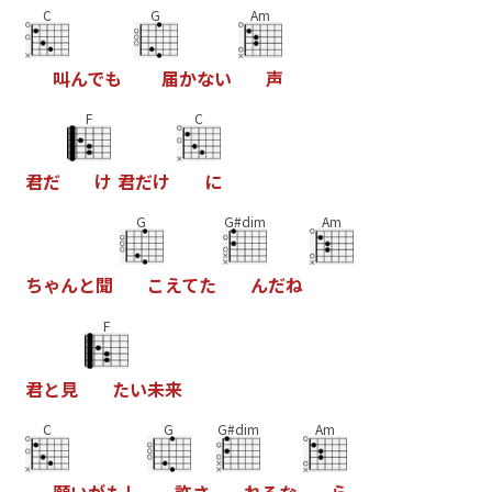
C
G
Am
叫
ん
で
も
届
か
な
い
声
F
C
君
だ
け
君
だ
け
に
G
G#dim
Am
ち
ゃ
ん
と
聞
こ
え
て
た
ん
だ
ね
F
君
と
見
た
い
未
来
C
G
G#dim
Am