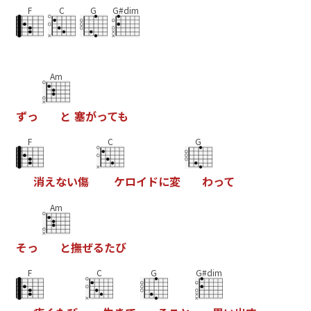
F
C
G
G#dim
Am
ず
っ
と
塞
が
っ
て
も
F
C
G
消
え
な
い
傷
ケ
ロ
イ
ド
に
変
わ
っ
て
Am
そ
っ
と
撫
ぜ
る
た
び
F
C
G
G#dim