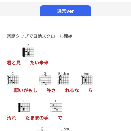
Mute
通常ver
楽譜タップで自動スクロール開始
F
君
と
見
た
い
未
来
C
G
G#dim
Am
願
い
が
も
し
許
さ
れ
る
な
ら
F
C
汚
れ
た
ま
ま
の
手
で
G
Am