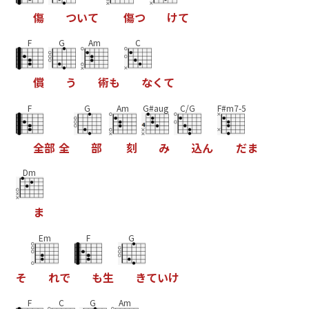
傷
つ
い
て
傷
つ
け
て
F
G
Am
C
償
う
術
も
な
く
て
F
G
Am
G#aug
C/G
F#m7-5
全
部
全
部
刻
み
込
ん
だ
ま
Dm
ま
Em
F
G
そ
れ
で
も
生
き
て
い
け
F
C
G
Am