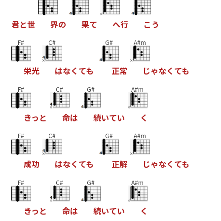
君
と
世
界
の
果
て
へ
行
こ
う
F#
C#
G#
A#m
栄
光
は
な
く
て
も
正
常
じ
ゃ
な
く
て
も
F#
C#
G#
A#m
き
っ
と
命
は
続
い
て
い
く
F#
C#
G#
A#m
成
功
は
な
く
て
も
正
解
じ
ゃ
な
く
て
も
F#
C#
G#
A#m
き
っ
と
命
は
続
い
て
い
く