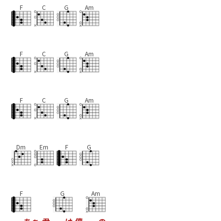
F
C
G
Am
F
C
G
Am
F
C
G
Am
Dm
Em
F
G
F
G
Am