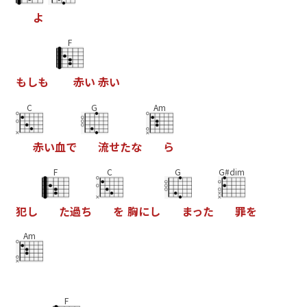
よ
F
も
し
も
赤
い
赤
い
C
G
Am
赤
い
血
で
流
せ
た
な
ら
F
C
G
G#dim
犯
し
た
過
ち
を
胸
に
し
ま
っ
た
罪
を
Am
F