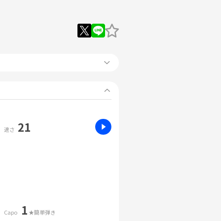
21
速さ
1
Capo
★簡単弾き