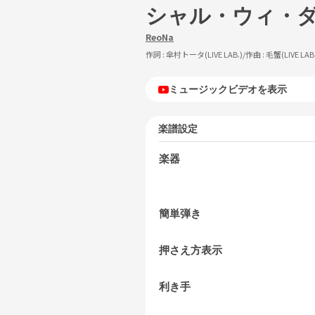
シャル・ウィ・
ReoNa
作詞 :
傘村トータ(LIVE LAB.)
/作曲 :
毛蟹(LIVE LAB
ミュージックビデオを表示
楽譜設定
楽器
簡単弾き
押さえ方表示
利き手