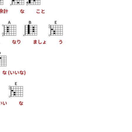
余
計
な
こ
と
A
B
E
に
な
り
ま
し
ょ
う
D
な
(
い
い
な
)
E
い
い
な