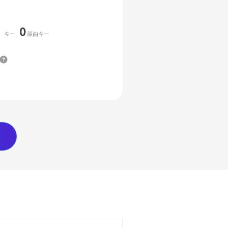
0
キー
原曲キー