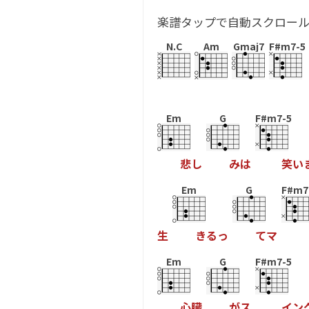
楽譜タップで自動スクロー
N.C
Am
Gmaj7
F#m7-5
Em
G
F#m7-5
悲
し
み
は
笑
い
Em
G
F#m7
生
き
る
っ
て
マ
Em
G
F#m7-5
心
臓
が
ス
イ
ン