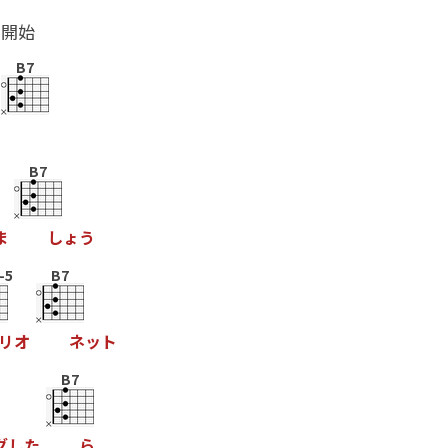
ル開始
B7
B7
ま
し
ょ
う
-5
B7
リ
オ
ネ
ッ
ト
B7
グ
し
た
ら