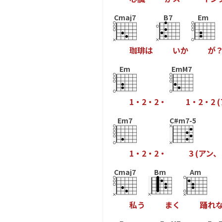
Cmaj7
B7
Em
珈
琲
は
い
か
が
Em
EmM7
1
・
2
・
2
・
1
・
2
・
2
(
Em7
C#m7-5
1
・
2
・
2
・
3
(
ア
ン
、
Cmaj7
Bm
Am
私
う
ま
く
踊
れ