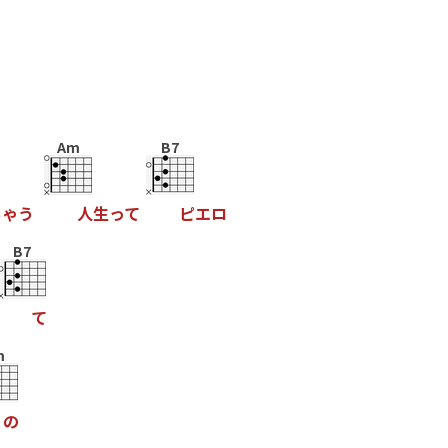
Am
B7
ち
ゃ
う
人
生
っ
て
ピ
エ
ロ
B7
て
m
の