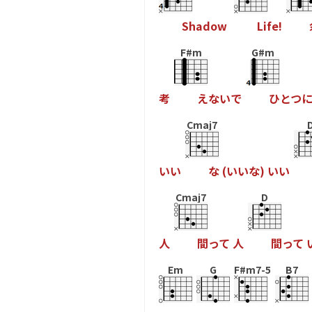
S
h
a
d
o
w
L
i
f
e
!
F#m
G#m
考
え
な
い
で
ひ
と
つ
Cmaj7
い
い
な
(
い
い
な
)
い
い
Cmaj7
D
人
間
っ
て
人
間
っ
て
Em
G
F#m7-5
B7