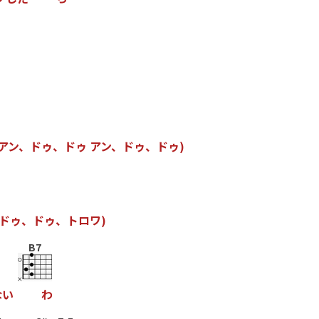
？
ア
ン
、
ド
ゥ
、
ド
ゥ
ア
ン
、
ド
ゥ
、
ド
ゥ
)
ド
ゥ
、
ド
ゥ
、
ト
ロ
ワ
)
B7
な
い
わ