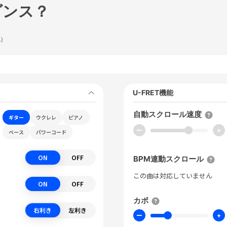
ダンス？
.)
U-FRET機能
自動スクロール速度
ギター
ウクレレ
ピアノ
ー
+
ベース
パワーコード
ON
OFF
BPM連動スクロール
この曲は対応していません
ON
OFF
カポ
右利き
左利き
ー
+