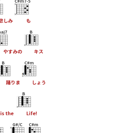
7
C#m7-5
悲
し
み
も
aj7
B
や
す
み
の
キ
ス
B
C#m
踊
り
ま
し
ょ
う
B
i
s
t
h
e
L
i
f
e
!
G#/C
C#m