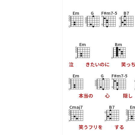
Em
G
F#m7-5
B7
Em
Bm
泣
き
た
い
の
に
笑
っ
Em
G
F#m7-5
本
当
の
心
隠
し
Cmaj7
B7
E
笑
う
フ
リ
を
す
る