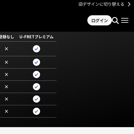
旧デザインに切り替える
ログイン
登録なし
U-FRETプレミアム
×
×
×
×
×
×