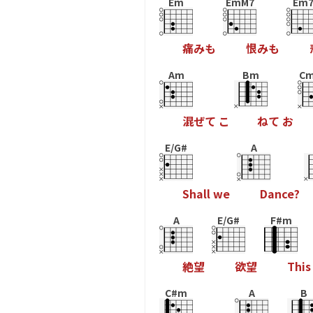
Em
EmM7
Em
痛
み
も
恨
み
も
Am
Bm
Cm
混
ぜ
て
こ
ね
て
お
E/G#
A
S
h
a
l
l
w
e
D
a
n
c
e
?
A
E/G#
F#m
絶
望
欲
望
T
h
i
s
C#m
A
B