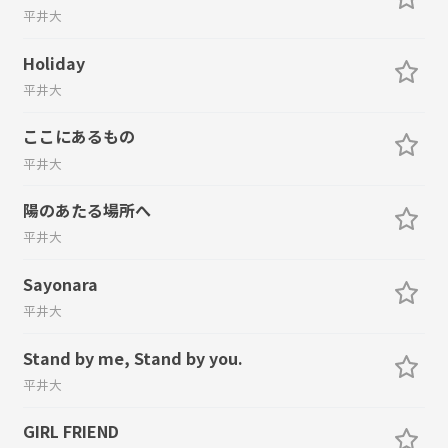
平井大
Holiday
平井大
ここにあるもの
平井大
陽のあたる場所へ
平井大
Sayonara
平井大
Stand by me, Stand by you.
平井大
GIRL FRIEND