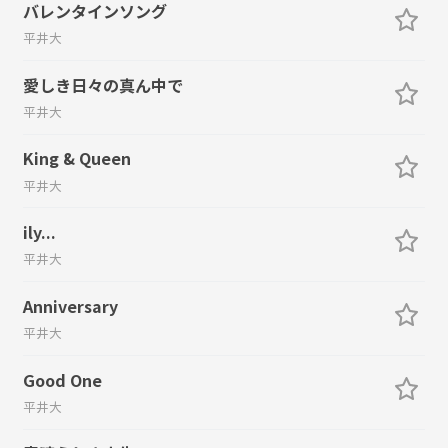
バレンタインソング
平井大
愛しき日々の真ん中で
平井大
King & Queen
平井大
ily...
平井大
Anniversary
平井大
Good One
平井大