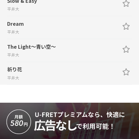
Slow & Easy
平井大
Dream
平井大
The Light～青い空～
平井大
祈り花
平井大