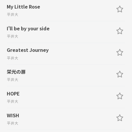
My Little Rose
平井大
I'll be by your side
平井大
Greatest Journey
平井大
栄光の扉
平井大
HOPE
平井大
WISH
平井大