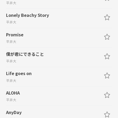
平井大
Lonely Beachy Story
平井大
Promise
平井大
僕が君にできること
平井大
Life goes on
平井大
ALOHA
平井大
AnyDay