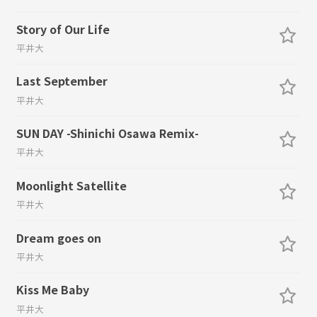
Story of Our Life
平井大
Last September
平井大
SUN DAY -Shinichi Osawa Remix-
平井大
Moonlight Satellite
平井大
Dream goes on
平井大
Kiss Me Baby
平井大