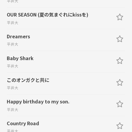
平井大
OUR SEASON (夏の気まぐれにkissを)
平井大
Dreamers
平井大
Baby Shark
平井大
このオンガクと共に
平井大
Happy birthday to my son.
平井大
Country Road
平井大