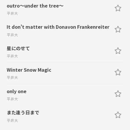
outro～under the tree～
平井大
It don't matter with Donavon Frankenreiter
平井大
星にのせて
平井大
Winter Snow Magic
平井大
only one
平井大
また逢う日まで
平井大