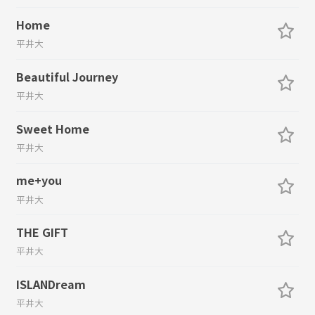
Home
平井大
Beautiful Journey
平井大
Sweet Home
平井大
me+you
平井大
THE GIFT
平井大
ISLANDream
平井大