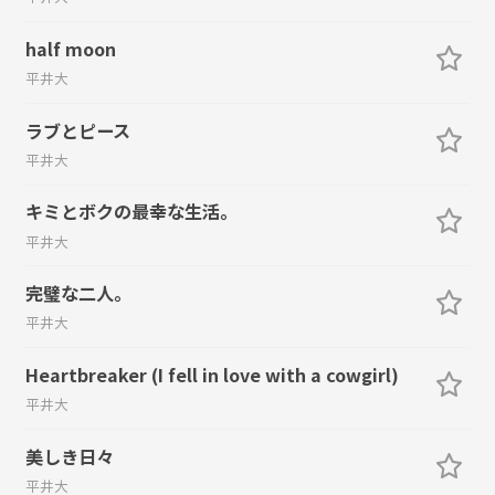
half moon
平井大
ラブとピース
平井大
キミとボクの最幸な生活。
平井大
完璧な二人。
平井大
Heartbreaker (I fell in love with a cowgirl)
平井大
美しき日々
平井大