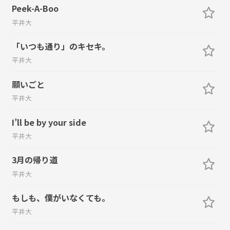
Peek-A-Boo
平井大
「いつも通り」のキセキ。
平井大
願いごと
平井大
I’ll be by your side
平井大
3月の帰り道
平井大
もしも、僕がいなくても。
平井大