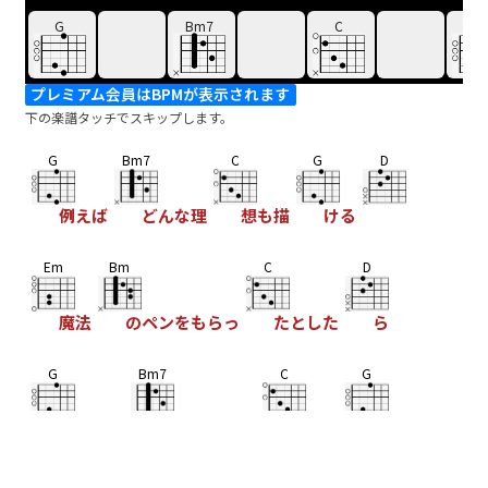
G
Bm7
C
G
プレミアム会員はBPMが表示されます
下の楽譜タッチでスキップします。
G
Bm7
C
G
D
例えば
どんな理
想も描
ける
Em
Bm
C
D
魔法
のペンをもらっ
たとした
ら
G
Bm7
C
G
ボクはど
んな世界を描
くのか
な
D