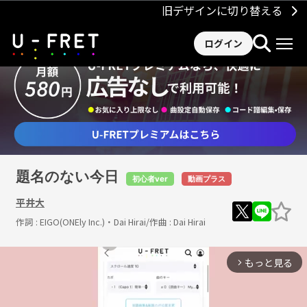
旧デザインに切り替える
ログイン
題名のない今日
初心者ver
動画プラス
平井大
作詞 :
EIGO(ONEly Inc.)・Dai Hirai
/作曲 :
Dai Hirai
もっと見る
arrow_forward_ios