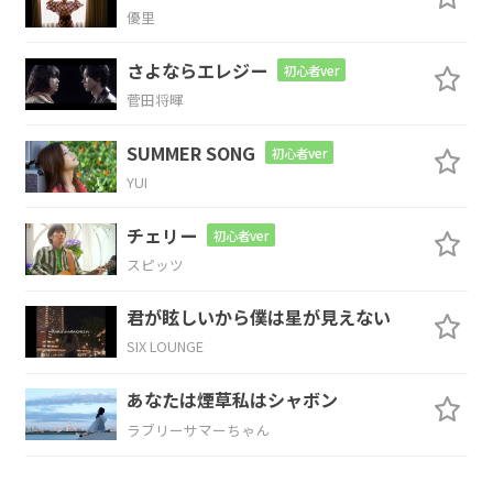
G
Bm
C
G
D
優里
なにげ
ない
日常に
花
束を
さよならエレジー
初心者ver
菅田将暉
Em
Bm
C
D
SUMMER SONG
初心者ver
なに
げない
景色に
額縁
を
YUI
G
Bm7
C
B7
チェリー
初心者ver
スピッツ
題名の
ないこん
なありふ
れた今
日
君が眩しいから僕は星が見えない
SIX LOUNGE
が
あなたは煙草私はシャボン
Em
Bm
C
ラブリーサマーちゃん
僕たちが
描いてきた
生涯一の名
作さ