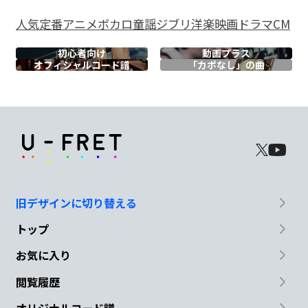
D
人気
定番
アニメ
ボカロ
童謡
ジブリ
洋楽
映画
ドラマ
CM
Oh baby
初心者向け
動画プラス
オフィシャル
コード譜
「カポなし」の曲
G
Bm
C
I
believe in
future No matter
what
G
D
may
come
Em
Bm
旧デザインに切り替える
No matter
what it
takes No matter
トップ
C
G
お気に入り
閲覧履歴
what people
say