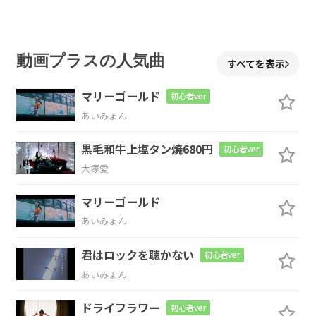
？
Em
Bm
C
動画プラスの人気曲
すべてを表示
キミなら
どんな未来が欲し
いのか
マリーゴールド
初心者ver
G
あいみょん
な？
黒毛和牛上塩タン焼680円
初心者ver
大塚愛
C
G
D
Em
マリーゴールド
世界
一
広い家
とか
…
あいみょん
C
G
D
君はロックを聴かない
初心者ver
あいみょん
描き始め
たけど
やっぱりやめ
た
ドライフラワー
初心者ver