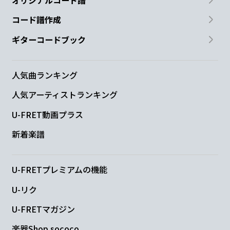
オリジナルコード譜
G
Bm
C
コード譜作成
例えば
ポケットに
クッキーを見
つけた
ギターコードブック
G
D
ら
人気曲ランキング
人気アーティストランキング
Em
Bm
C
U-FRET動画プラス
それを
バレない
ようこっそり食べ
てし
新着楽譜
D
まうよ
り
U-FRETプレミアムの機能
U-リク
G
Bm
C
U-FRETマガジン
みんなと
分け合って笑ってい
れるよう
楽器Shop sococo