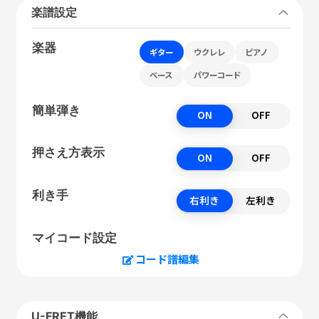
楽譜設定
楽器
ギター
ウクレレ
ピアノ
ベース
パワーコード
簡単弾き
ON
OFF
押さえ方表示
ON
OFF
利き手
右利き
左利き
マイコード設定
コード譜編集
U-FRET機能