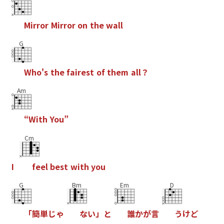
M
i
r
r
o
r
M
i
r
r
o
r
o
n
t
h
e
w
a
l
l
G
W
h
o
'
s
t
h
e
f
a
i
r
e
s
t
o
f
t
h
e
m
a
l
l
？
Am
“
W
i
t
h
Y
o
u
”
Cm
I
f
e
e
l
b
e
s
t
w
i
t
h
y
o
u
G
Bm
Em
D
「
簡
単
じ
ゃ
な
い
」
と
誰
か
が
言
う
け
ど