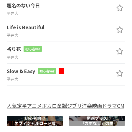
題名のない今日
平井大
Life is Beautiful
平井大
祈り花
初心者ver
平井大
Slow & Easy
初心者ver
平井大
人気
定番
アニメ
ボカロ
童謡
ジブリ
洋楽
映画
ドラマ
CM
初心者向け
動画プラス
オフィシャル
コード譜
「カポなし」の曲