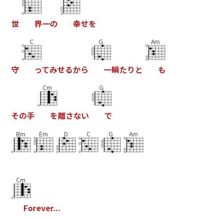
世
界
一
の
幸
せ
を
C
G
Am
守
っ
て
み
せ
る
か
ら
一
瞬
た
り
と
も
Cm
G
そ
の
手
を
離
さ
な
い
で
Bm
Em
D
C
G
Am
Cm
F
o
r
e
v
e
r
.
.
.