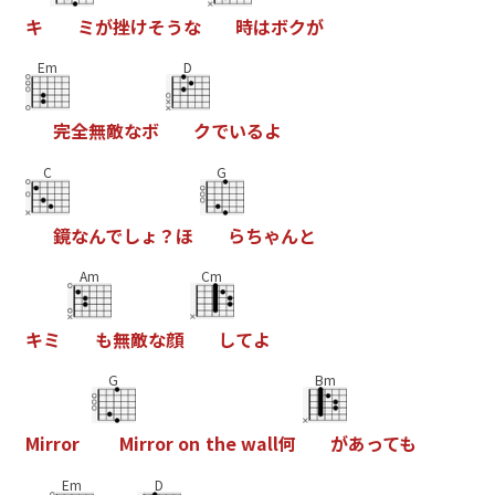
キ
ミ
が
挫
け
そ
う
な
時
は
ボ
ク
が
Em
D
完
全
無
敵
な
ボ
ク
で
い
る
よ
C
G
鏡
な
ん
で
し
ょ
？
ほ
ら
ち
ゃ
ん
と
Am
Cm
キ
ミ
も
無
敵
な
顔
し
て
よ
G
Bm
M
i
r
r
o
r
M
i
r
r
o
r
o
n
t
h
e
w
a
l
l
何
が
あ
っ
て
も
Em
D