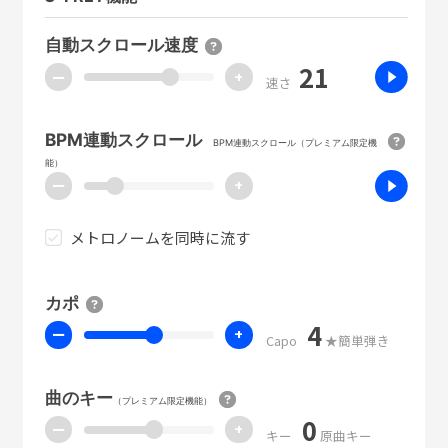
自動スクロール速度
21
ー
+
速さ
BPM連動スクロール
BPM連動スクロール（プレミアム限定機
能）
ー
+
メトロノームを同時に流す
カポ
4
ー
+
Capo
★簡単弾き
曲のキー
（プレミアム限定機能）
0
ー
+
キー
原曲キー