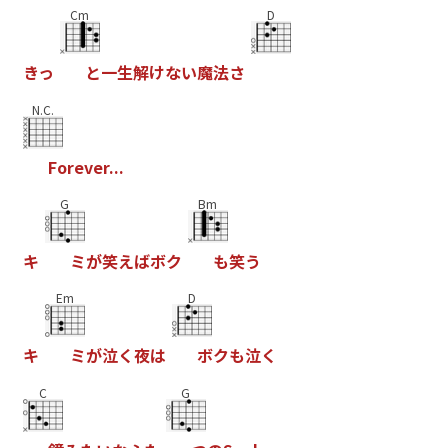
Cm
D
き
っ
と
一
生
解
け
な
い
魔
法
さ
N.C.
F
o
r
e
v
e
r
.
.
.
G
Bm
キ
ミ
が
笑
え
ば
ボ
ク
も
笑
う
Em
D
キ
ミ
が
泣
く
夜
は
ボ
ク
も
泣
く
C
G