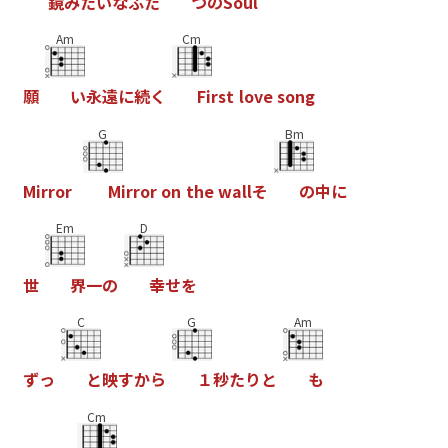
鏡
み
た
い
な
ふ
た
つ
の
S
o
u
l
Am
Cm
願
い
永
遠
に
続
く
F
i
r
s
t
l
o
v
e
s
o
n
g
G
Bm
M
i
r
r
o
r
M
i
r
r
o
r
o
n
t
h
e
w
a
l
l
そ
の
中
に
Em
D
世
界
一
の
幸
せ
を
C
G
Am
ず
っ
と
映
す
か
ら
１
秒
た
り
と
も
Cm