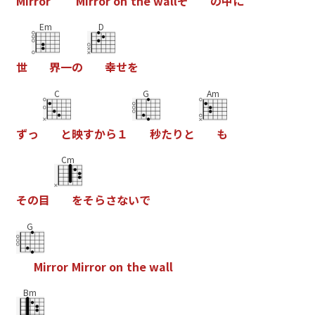
M
i
r
r
o
r
M
i
r
r
o
r
o
n
t
h
e
w
a
l
l
そ
の
中
に
Em
D
世
界
一
の
幸
せ
を
C
G
Am
ず
っ
と
映
す
か
ら
１
秒
た
り
と
も
Cm
そ
の
目
を
そ
ら
さ
な
い
で
G
M
i
r
r
o
r
M
i
r
r
o
r
o
n
t
h
e
w
a
l
l
Bm