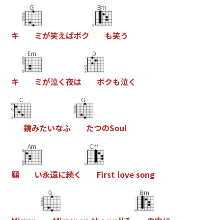
G
Bm
キ
ミ
が
笑
え
ば
ボ
ク
も
笑
う
Em
D
キ
ミ
が
泣
く
夜
は
ボ
ク
も
泣
く
C
G
鏡
み
た
い
な
ふ
た
つ
の
S
o
u
l
Am
Cm
願
い
永
遠
に
続
く
F
i
r
s
t
l
o
v
e
s
o
n
g
G
Bm