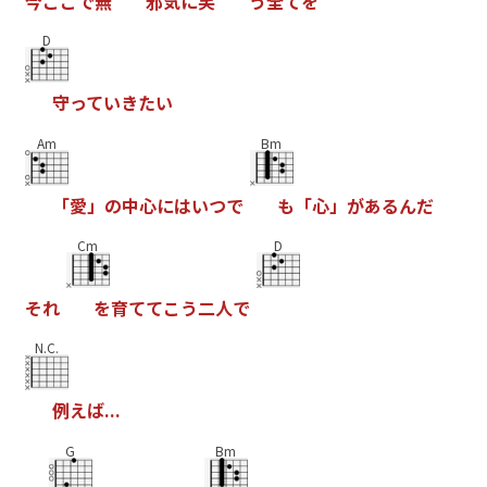
今
こ
こ
で
無
邪
気
に
笑
う
全
て
を
D
守
っ
て
い
き
た
い
Am
Bm
「
愛
」
の
中
心
に
は
い
つ
で
も
「
心
」
が
あ
る
ん
だ
Cm
D
そ
れ
を
育
て
て
こ
う
二
人
で
N.C.
例
え
ば
.
.
.
G
Bm