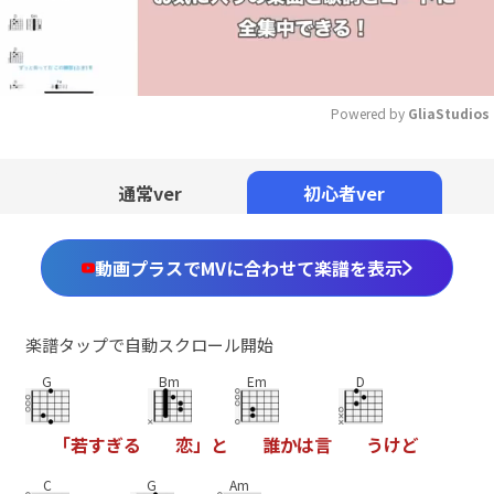
Powered by 
GliaStudios
Mute
通常ver
初心者ver
動画プラスでMVに合わせて楽譜を表示
楽譜タップで自動スクロール開始
G
Bm
Em
D
「
若
す
ぎ
る
恋
」
と
誰
か
は
言
う
け
ど
C
G
Am