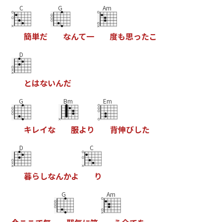
C
G
Am
簡
単
だ
な
ん
て
一
度
も
思
っ
た
こ
D
と
は
な
い
ん
だ
G
Bm
Em
キ
レ
イ
な
服
よ
り
背
伸
び
し
た
D
C
暮
ら
し
な
ん
か
よ
り
G
Am