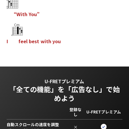
“
W
i
t
h
Y
o
u
”
Cm
I
f
e
e
l
b
e
s
t
w
i
t
h
y
o
u
U-FRETプレミアム
「全ての機能」を
「広告なし」で始
めよう
登録な
U-FRETプレミアム
し
自動スクロールの速度を調整
×