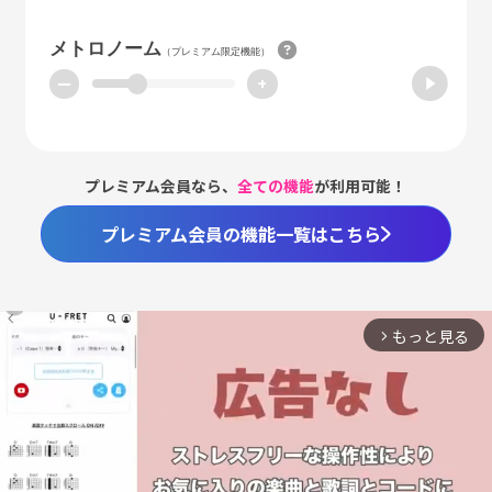
メトロノーム
（プレミアム限定機能）
ー
+
プレミアム会員なら、
全ての機能
が利用可能！
プレミアム会員の機能一覧はこちら
もっと見る
arrow_forward_ios