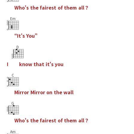
W
h
o
'
s
t
h
e
f
a
i
r
e
s
t
o
f
t
h
e
m
a
l
l
？
Em
“
I
t
'
s
Y
o
u
”
D
I
k
n
o
w
t
h
a
t
i
t
'
s
y
o
u
C
M
i
r
r
o
r
M
i
r
r
o
r
o
n
t
h
e
w
a
l
l
G
W
h
o
'
s
t
h
e
f
a
i
r
e
s
t
o
f
t
h
e
m
a
l
l
？
Am