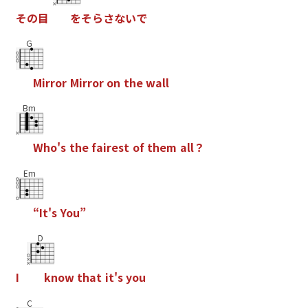
そ
の
目
を
そ
ら
さ
な
い
で
G
M
i
r
r
o
r
M
i
r
r
o
r
o
n
t
h
e
w
a
l
l
Bm
W
h
o
'
s
t
h
e
f
a
i
r
e
s
t
o
f
t
h
e
m
a
l
l
？
Em
“
I
t
'
s
Y
o
u
”
D
I
k
n
o
w
t
h
a
t
i
t
'
s
y
o
u
C