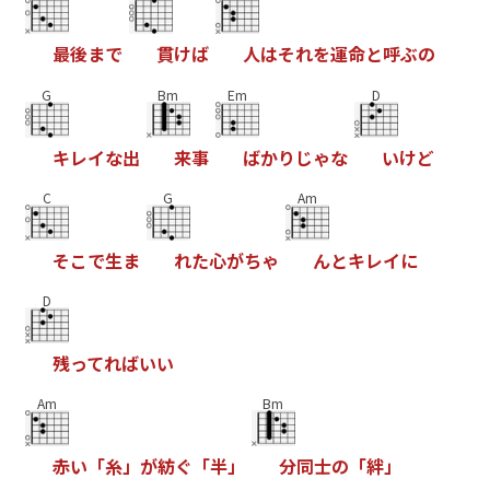
最
後
ま
で
貫
け
ば
人
は
そ
れ
を
運
命
と
呼
ぶ
の
G
Bm
Em
D
キ
レ
イ
な
出
来
事
ば
か
り
じ
ゃ
な
い
け
ど
C
G
Am
そ
こ
で
生
ま
れ
た
心
が
ち
ゃ
ん
と
キ
レ
イ
に
D
残
っ
て
れ
ば
い
い
Am
Bm
赤
い
「
糸
」
が
紡
ぐ
「
半
」
分
同
士
の
「
絆
」