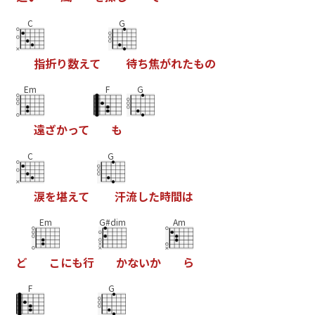
C
G
指
折
り
数
え
て
待
ち
焦
が
れ
た
も
の
Em
F
G
遠
ざ
か
っ
て
も
C
G
涙
を
堪
え
て
汗
流
し
た
時
間
は
Em
G#dim
Am
ど
こ
に
も
行
か
な
い
か
ら
F
G