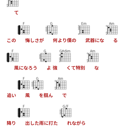
て
F
G
Em
Am
こ
の
悔
し
さ
が
何
よ
り
僕
の
武
器
に
な
る
F
G
G#dim
Am
風
に
な
ろ
う
よ
強
く
て
特
別
な
F
G
Am
追
い
風
を
掴
ん
で
F
G/F
降
り
出
し
た
雨
に
打
た
れ
な
が
ら