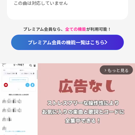
この曲は対応していません
プレミアム会員なら、
全ての機能
が利用可能！
プレミアム会員の機能一覧はこちら
もっと見る
arrow_forward_ios