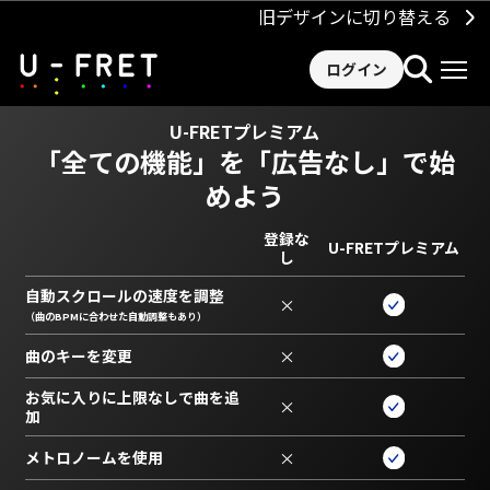
旧デザインに切り替える
ログイン
U-FRETプレミアム
「全ての機能」を
「広告なし」で始
めよう
登録な
U-FRETプレミアム
し
自動スクロールの速度を調整
×
（曲のBPMに合わせた自動調整もあり）
曲のキーを変更
×
お気に入りに上限なしで曲を追
×
加
メトロノームを使用
×