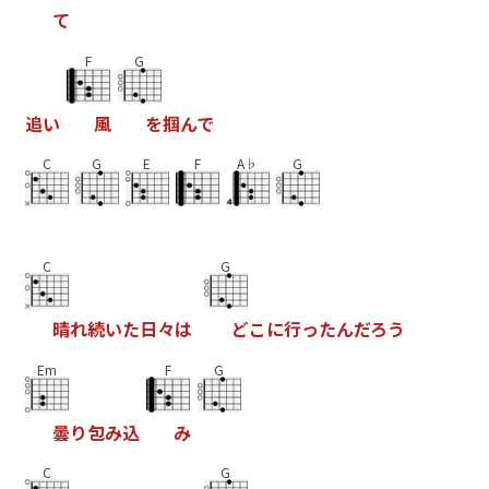
て
F
G
追
い
風
を
掴
ん
で
C
G
E
F
A♭
G
C
G
晴
れ
続
い
た
日
々
は
ど
こ
に
行
っ
た
ん
だ
ろ
う
Em
F
G
曇
り
包
み
込
み
C
G