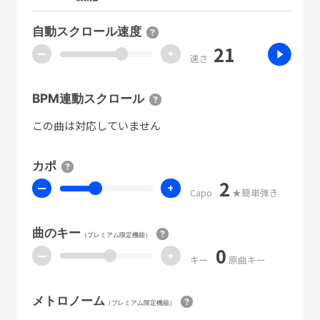
自動スクロール速度
21
ー
+
速さ
BPM連動スクロール
この曲は対応していません
カポ
2
ー
+
Capo
★簡単弾き
曲のキー
（プレミアム限定機能）
0
ー
+
キー
原曲キー
メトロノーム
（プレミアム限定機能）