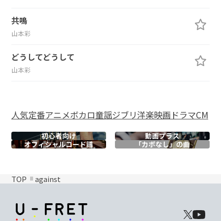
共鳴
山本彩
どうしてどうして
山本彩
人気
定番
アニメ
ボカロ
童謡
ジブリ
洋楽
映画
ドラマ
CM
初心者向け
動画プラス
オフィシャル
コード譜
「カポなし」の曲
TOP
against