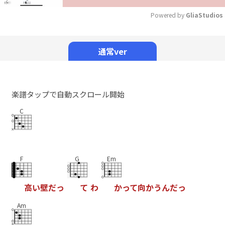
Powered by 
GliaStudios
Mute
通常ver
楽譜タップで自動スクロール開始
C
F
G
Em
高
い
壁
だ
っ
て
わ
か
っ
て
向
か
う
ん
だ
っ
Am