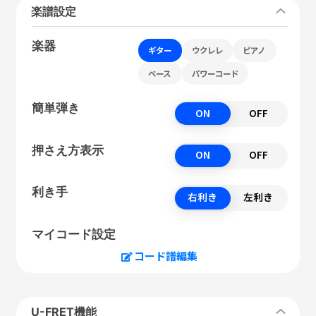
楽譜設定
楽器
ギター
ウクレレ
ピアノ
ベース
パワーコード
簡単弾き
ON
OFF
押さえ方表示
ON
OFF
利き手
右利き
左利き
マイコード設定
コード譜編集
U-FRET機能