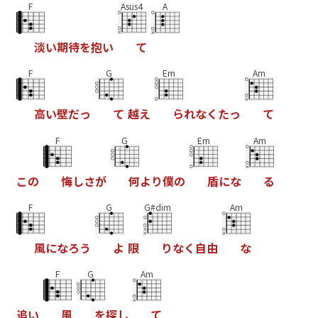
F
Asus4
A
淡
い
期
待
を
抱
い
て
F
G
Em
Am
高
い
壁
だ
っ
て
越
え
ら
れ
な
く
た
っ
て
F
G
Em
Am
こ
の
悔
し
さ
が
何
よ
り
僕
の
盾
に
な
る
F
G
G#dim
Am
風
に
な
ろ
う
よ
限
り
な
く
自
由
な
F
G
Am
追
い
風
を
探
し
て