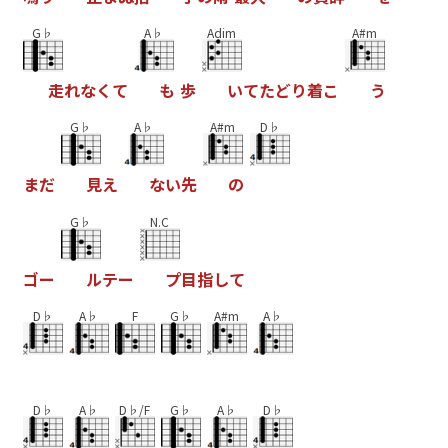
G♭
A♭
Adim
A#m
走
れ
な
く
て
も
歩
い
て
た
ど
り
着
こ
う
G♭
A♭
A#m
D♭
ま
だ
見
え
な
い
先
の
G♭
N.C
ゴ
ー
ル
テ
ー
プ
目
指
し
て
D♭
A♭
F
G♭
A#m
A♭
D♭
A♭
D♭/F
G♭
A♭
D♭