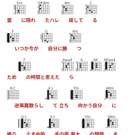
Em
G#dim
Am
C
雲
に
隠
れ
た
ハ
レ
探
し
て
る
F
G
Am
い
つ
か
今
が
自
分
に
勝
つ
F
Asus4
A
A#
A#sus4
た
め
の
時
間
と
思
え
た
ら
N.C
A♭
Fm
A#m
逆
風
蹴
散
ら
し
て
立
ち
向
か
う
自
分
に
G♭
A♭
Fm
A#m
鳴
り
止
ま
ぬ
拍
手
の
雨
最
大
の
賛
辞
を