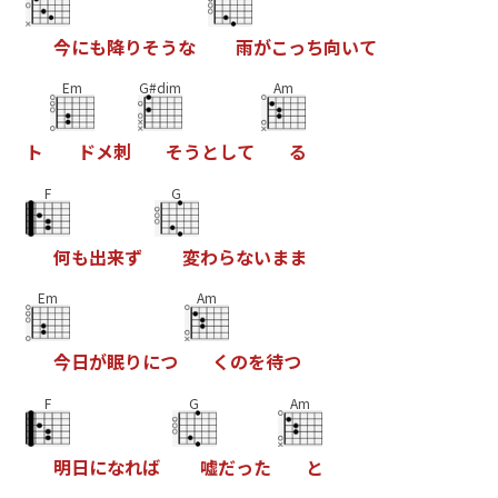
今
に
も
降
り
そ
う
な
雨
が
こ
っ
ち
向
い
て
Em
G#dim
Am
ト
ド
メ
刺
そ
う
と
し
て
る
F
G
何
も
出
来
ず
変
わ
ら
な
い
ま
ま
Em
Am
今
日
が
眠
り
に
つ
く
の
を
待
つ
F
G
Am
明
日
に
な
れ
ば
嘘
だ
っ
た
と