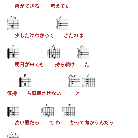
何
が
で
き
る
考
え
て
た
Em
Am
少
し
だ
け
わ
か
っ
て
き
た
の
は
F
G
Am
明
日
が
来
て
も
持
ち
続
け
た
F
Asus4
A
気
持
ち
麻
痺
さ
せ
な
い
こ
と
F
G
Em
高
い
壁
だ
っ
て
わ
か
っ
て
向
か
う
ん
だ
っ
Am