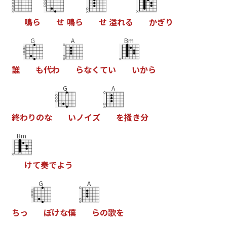
鳴
ら
せ
鳴
ら
せ
溢
れ
る
か
ぎ
り
G
A
Bm
誰
も
代
わ
ら
な
く
て
い
い
か
ら
G
A
終
わ
り
の
な
い
ノ
イ
ズ
を
掻
き
分
Bm
け
て
奏
で
よ
う
G
A
ち
っ
ぽ
け
な
僕
ら
の
歌
を