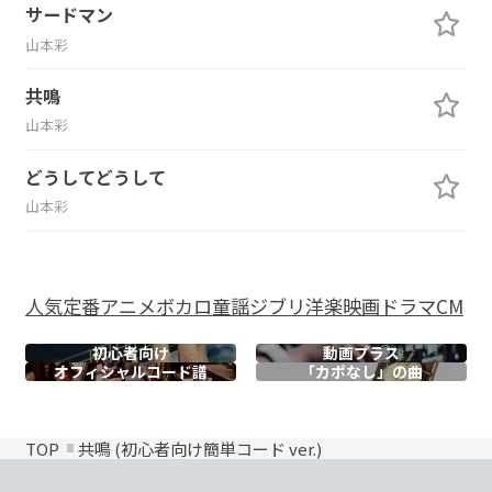
サードマン
山本彩
共鳴
山本彩
どうしてどうして
山本彩
人気
定番
アニメ
ボカロ
童謡
ジブリ
洋楽
映画
ドラマ
CM
初心者向け
動画プラス
オフィシャル
コード譜
「カポなし」の曲
TOP
共鳴 (初心者向け簡単コード ver.)