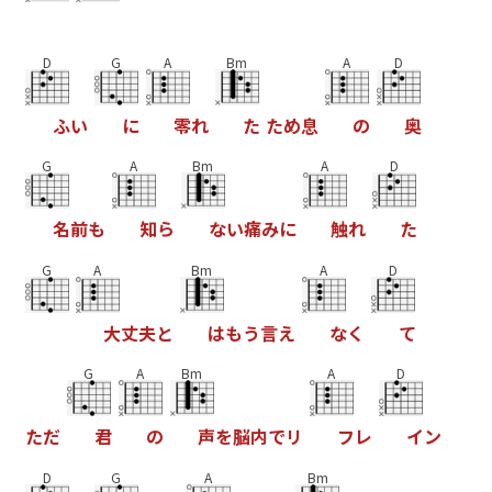
D
G
A
Bm
A
D
ふ
い
に
零
れ
た
た
め
息
の
奥
G
A
Bm
A
D
名
前
も
知
ら
な
い
痛
み
に
触
れ
た
G
A
Bm
A
D
大
丈
夫
と
は
も
う
言
え
な
く
て
G
A
Bm
A
D
た
だ
君
の
声
を
脳
内
で
リ
フ
レ
イ
ン
D
G
A
Bm