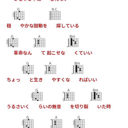
G
N.C.
穏
や
か
な
鼓
動
を
探
し
て
い
る
G
A
Bm
革
命
な
ん
て
起
こ
せ
な
く
て
い
い
G
A
Bm
ち
ょ
っ
と
生
き
や
す
く
な
れ
ば
い
い
G
A
Bm
う
る
さ
い
く
ら
い
の
無
音
を
切
り
裂
い
た
時
G
A
G