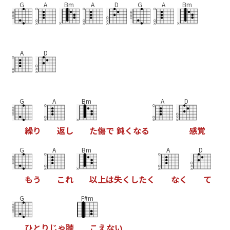
G
A
Bm
A
D
G
A
Bm
A
D
G
A
Bm
A
D
繰
り
返
し
た
傷
で
鈍
く
な
る
感
覚
G
A
Bm
A
D
も
う
こ
れ
以
上
は
失
く
し
た
く
な
く
て
G
F#m
ひ
と
り
じ
ゃ
聴
こ
え
な
い