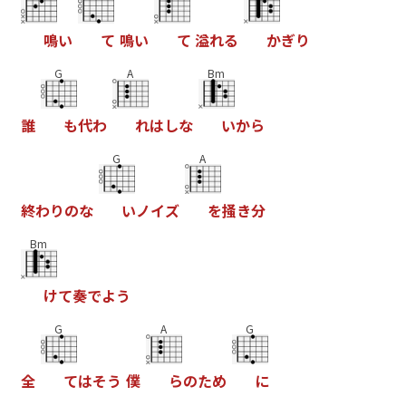
鳴
い
て
鳴
い
て
溢
れ
る
か
ぎ
り
G
A
Bm
誰
も
代
わ
れ
は
し
な
い
か
ら
G
A
終
わ
り
の
な
い
ノ
イ
ズ
を
掻
き
分
Bm
け
て
奏
で
よ
う
G
A
G
全
て
は
そ
う
僕
ら
の
た
め
に