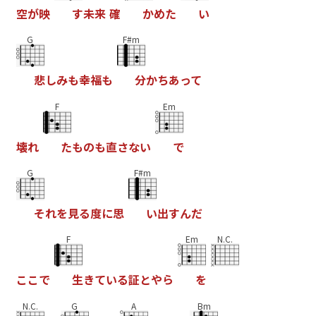
空
が
映
す
未
来
確
か
め
た
い
G
F#m
悲
し
み
も
幸
福
も
分
か
ち
あ
っ
て
F
Em
壊
れ
た
も
の
も
直
さ
な
い
で
G
F#m
そ
れ
を
見
る
度
に
思
い
出
す
ん
だ
F
Em
N.C.
こ
こ
で
生
き
て
い
る
証
と
や
ら
を
N.C.
G
A
Bm