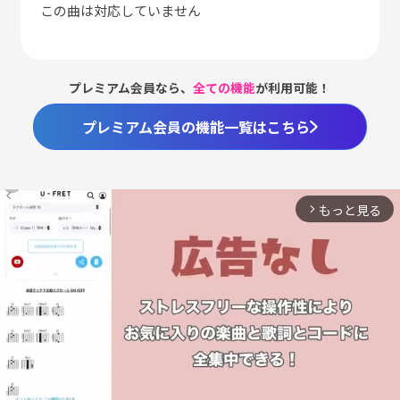
この曲は対応していません
プレミアム会員なら、
全ての機能
が利用可能！
プレミアム会員の機能一覧はこちら
もっと見る
arrow_forward_ios