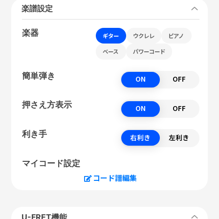
楽譜設定
楽器
ギター
ウクレレ
ピアノ
ベース
パワーコード
簡単弾き
ON
OFF
押さえ方表示
ON
OFF
利き手
右利き
左利き
マイコード設定
コード譜編集
U-FRET機能