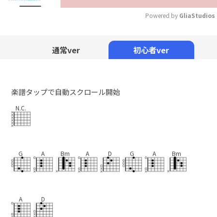
Powered by 
GliaStudios
Mute
通常ver
初心者ver
楽譜タップで自動スクロール開始
N.C.
G
A
Bm
A
D
G
A
Bm
A
D