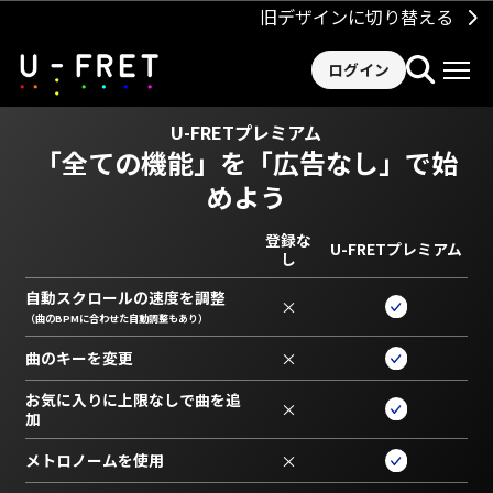
旧デザインに切り替える
ログイン
U-FRETプレミアム
「全ての機能」を
「広告なし」で始
めよう
登録な
U-FRETプレミアム
し
自動スクロールの速度を調整
×
（曲のBPMに合わせた自動調整もあり）
曲のキーを変更
×
お気に入りに上限なしで曲を追
×
加
メトロノームを使用
×