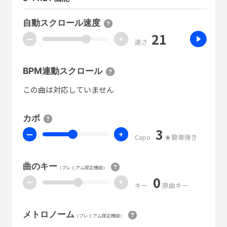
自動スクロール速度
21
ー
+
速さ
BPM連動スクロール
この曲は対応していません
カポ
3
ー
+
Capo
★簡単弾き
曲のキー
（プレミアム限定機能）
0
ー
+
キー
原曲キー
メトロノーム
（プレミアム限定機能）