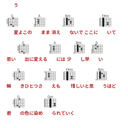
う
G
A
Bm
F#m
夏
よ
こ
の
ま
ま
消
え
な
い
で
こ
こ
に
い
て
G
A
Bm
D
思
い
出
に
変
え
る
に
は
少
し
早
い
G
A
F#m
Bm
瞬
き
ひ
と
つ
さ
え
も
惜
し
い
と
思
う
ほ
ど
G
Gm
君
の
色
に
染
め
ら
れ
て
い
く