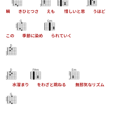
瞬
き
ひ
と
つ
さ
え
も
惜
し
い
と
思
う
ほ
ど
G
Gm
こ
の
季
節
に
染
め
ら
れ
て
い
く
D
D
F#m
Em
水
溜
ま
り
を
わ
ざ
と
跳
ね
る
無
邪
気
な
リ
ズ
ム
G