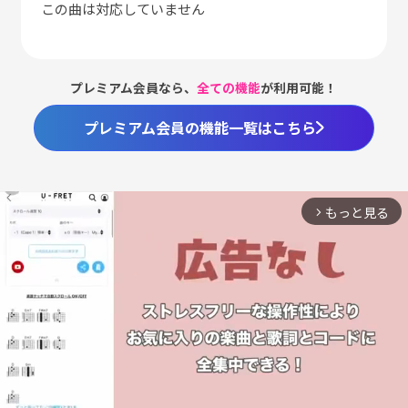
この曲は対応していません
プレミアム会員なら、
全ての機能
が利用可能！
プレミアム会員の機能一覧はこちら
もっと見る
arrow_forward_ios