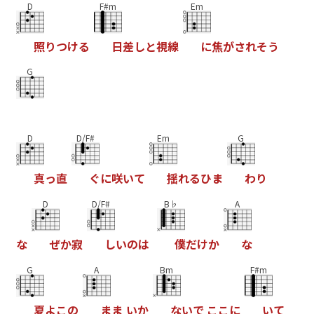
D
F#m
Em
照
り
つ
け
る
日
差
し
と
視
線
に
焦
が
さ
れ
そ
う
G
D
D/F#
Em
G
真
っ
直
ぐ
に
咲
い
て
揺
れ
る
ひ
ま
わ
り
D
D/F#
B♭
A
な
ぜ
か
寂
し
い
の
は
僕
だ
け
か
な
G
A
Bm
F#m
夏
よ
こ
の
ま
ま
い
か
な
い
で
こ
こ
に
い
て