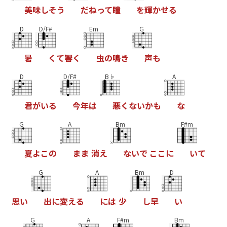
美
味
し
そ
う
だ
ね
っ
て
瞳
を
輝
か
せ
る
D
D/F#
Em
G
暑
く
て
響
く
虫
の
鳴
き
声
も
D
D/F#
B♭
A
君
が
い
る
今
年
は
悪
く
な
い
か
も
な
G
A
Bm
F#m
夏
よ
こ
の
ま
ま
消
え
な
い
で
こ
こ
に
い
て
G
A
Bm
D
思
い
出
に
変
え
る
に
は
少
し
早
い
G
A
F#m
Bm