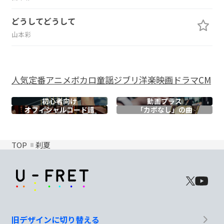
どうしてどうして
山本彩
人気
定番
アニメ
ボカロ
童謡
ジブリ
洋楽
映画
ドラマ
CM
初心者向け
動画プラス
オフィシャル
コード譜
「カポなし」の曲
TOP
刹夏
旧デザインに切り替える