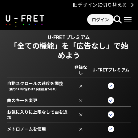
旧デザインに切り替える
ログイン
U-FRETプレミアム
「全ての機能」を
「広告なし」で始
めよう
登録な
U-FRETプレミアム
し
自動スクロールの速度を調整
×
（曲のBPMに合わせた自動調整もあり）
曲のキーを変更
×
お気に入りに上限なしで曲を追
×
加
メトロノームを使用
×