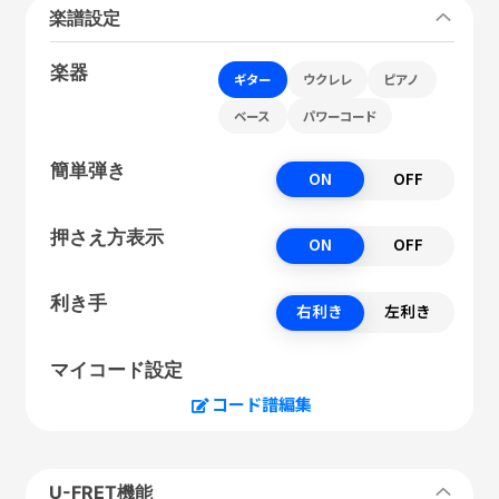
楽譜設定
楽器
ギター
ウクレレ
ピアノ
ベース
パワーコード
簡単弾き
ON
OFF
押さえ方表示
ON
OFF
利き手
右利き
左利き
マイコード設定
コード譜編集
U-FRET機能