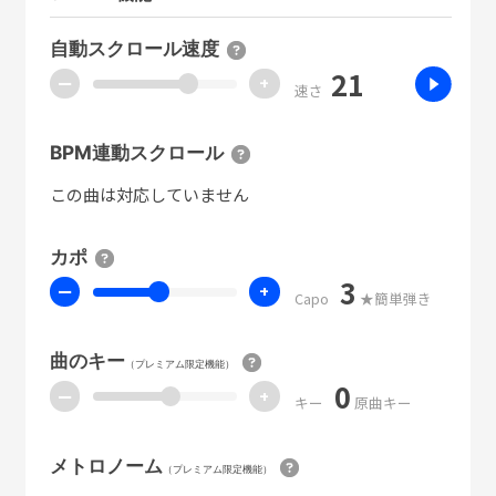
自動スクロール速度
21
ー
+
速さ
BPM連動スクロール
この曲は対応していません
カポ
3
ー
+
Capo
★簡単弾き
曲のキー
（プレミアム限定機能）
0
ー
+
キー
原曲キー
メトロノーム
（プレミアム限定機能）