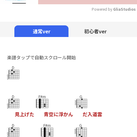
Powered by 
GliaStudios
Mute
通常ver
初心者ver
楽譜タップで自動スクロール開始
D
D
F#m
G
見
上
げ
た
青
空
に
浮
か
ん
だ
入
道
雲
D
F#m
G