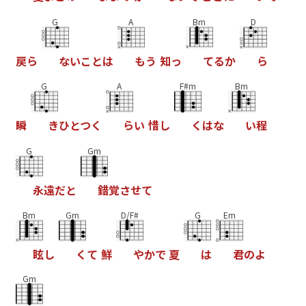
G
A
Bm
D
戻
ら
な
い
こ
と
は
も
う
知
っ
て
る
か
ら
G
A
F#m
Bm
瞬
き
ひ
と
つ
く
ら
い
惜
し
く
は
な
い
程
G
Gm
永
遠
だ
と
錯
覚
さ
せ
て
Bm
Gm
D/F#
G
Em
眩
し
く
て
鮮
や
か
で
夏
は
君
の
よ
Gm