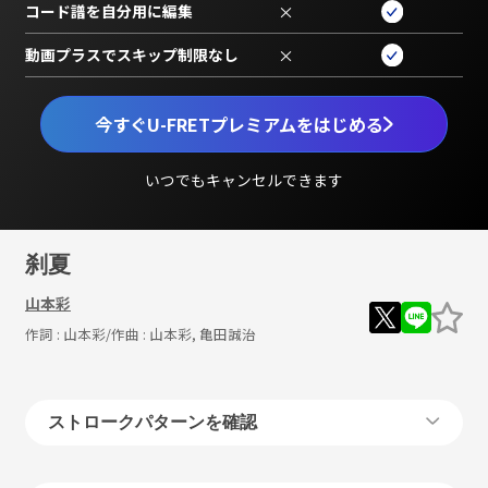
コード譜を自分用に編集
×
動画プラスでスキップ制限なし
×
今すぐU-FRETプレミアムをはじめる
いつでもキャンセルできます
刹夏
山本彩
作詞 :
山本彩
/作曲 :
山本彩, 亀田誠治
ストロークパターンを確認