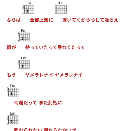
Em
N.C.
な
ら
ば
全
部
此
処
に
置
い
て
く
か
ら
心
し
て
喰
ら
え
Em
誰
が
待
っ
て
い
た
っ
て
居
な
く
た
っ
て
Em
も
う
ヤ
メ
ラ
レ
ナ
イ
ヤ
メ
ラ
レ
ナ
イ
Em
何
遍
だ
っ
て
ま
た
此
処
に
Em
離
れ
ら
れ
な
い
離
れ
ら
れ
な
い
ぜ