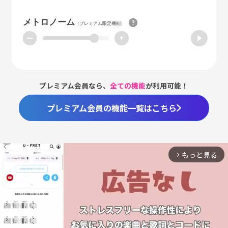
メトロノーム
（プレミアム限定機能）
ー
+
プレミアム会員なら、
全ての機能
が利用可能！
プレミアム会員の機能一覧はこちら
もっと見る
arrow_forward_ios