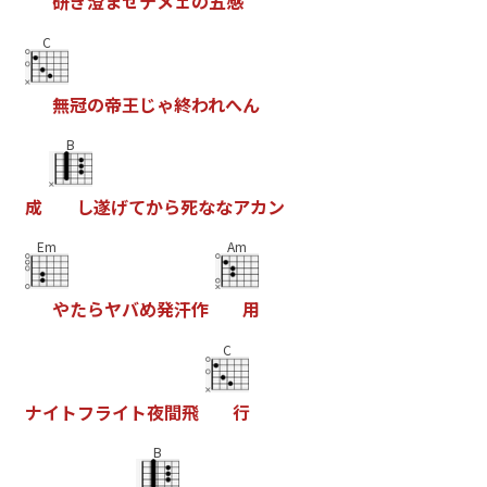
研
ぎ
澄
ま
せ
テ
メ
ェ
の
五
感
C
無
冠
の
帝
王
じ
ゃ
終
わ
れ
へ
ん
B
成
し
遂
げ
て
か
ら
死
な
な
ア
カ
ン
Em
Am
や
た
ら
ヤ
バ
め
発
汗
作
用
C
ナ
イ
ト
フ
ラ
イ
ト
夜
間
飛
行
B