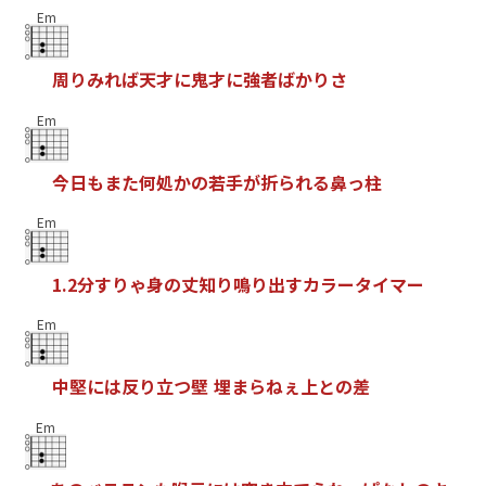
Em
周
り
み
れ
ば
天
才
に
鬼
才
に
強
者
ば
か
り
さ
Em
今
日
も
ま
た
何
処
か
の
若
手
が
折
ら
れ
る
鼻
っ
柱
Em
1
.
2
分
す
り
ゃ
身
の
丈
知
り
鳴
り
出
す
カ
ラ
ー
タ
イ
マ
ー
Em
中
堅
に
は
反
り
立
つ
壁
埋
ま
ら
ね
ぇ
上
と
の
差
Em