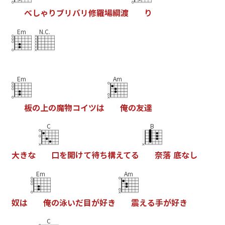
べ
し
ゃ
り
ブ
リ
バ
リ
修
羅
場
綱
渡
り
Em
N.C.
Em
Am
板
の
上
の
魔
物
コ
イ
ツ
は
俺
の
友
達
C
B
大
き
な
口
を
開
け
て
待
ち
構
え
て
る
奈
落
底
な
し
Em
Am
奴
は
俺
の
泳
い
だ
目
が
好
き
震
え
る
手
が
好
き
C