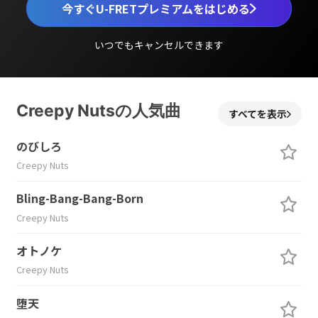
今すぐU-FRETプレミアムをはじめる
いつでもキャンセルできます
Creepy Nutsの人気曲
すべてを表示
のびしろ
Creepy Nuts
Bling-Bang-Bang-Born
Creepy Nuts
オトノケ
Creepy Nuts
堕天