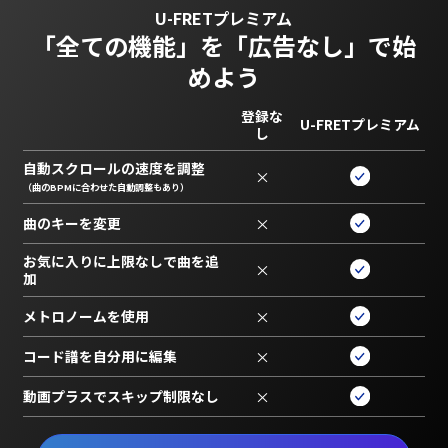
U-FRETプレミアム
「全ての機能」を
「広告なし」で始
めよう
登録な
U-FRETプレミアム
し
自動スクロールの速度を調整
×
（曲のBPMに合わせた自動調整もあり）
曲のキーを変更
×
お気に入りに上限なしで曲を追
×
加
メトロノームを使用
×
コード譜を自分用に編集
×
動画プラスでスキップ制限なし
×