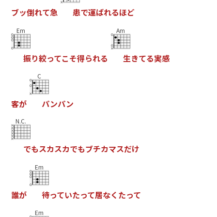
ブ
ッ
倒
れ
て
急
患
で
運
ば
れ
る
ほ
ど
Em
Am
振
り
絞
っ
て
こ
そ
得
ら
れ
る
生
き
て
る
実
感
C
客
が
パ
ン
パ
ン
N.C.
で
も
ス
カ
ス
カ
で
も
ブ
チ
カ
マ
ス
だ
け
Em
誰
が
待
っ
て
い
た
っ
て
居
な
く
た
っ
て
Em