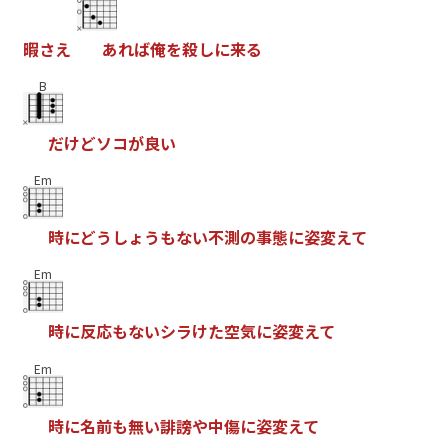
暇
さ
え
あ
れ
ば
俺
を
殺
し
に
来
る
B
だ
け
ど
ソ
コ
が
良
い
Em
時
に
ど
う
し
ょ
う
も
な
い
不
測
の
事
態
に
姿
変
え
て
Em
時
に
反
応
も
な
い
シ
ラ
け
た
空
気
に
姿
変
え
て
Em
時
に
名
前
も
無
い
誹
謗
や
中
傷
に
姿
変
え
て