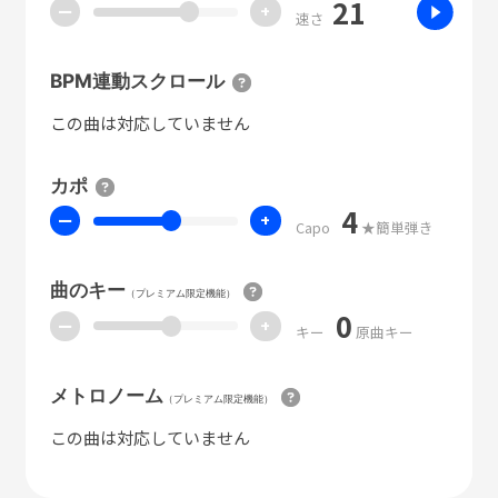
21
ー
+
速さ
BPM連動スクロール
この曲は対応していません
カポ
4
ー
+
Capo
★簡単弾き
曲のキー
（プレミアム限定機能）
0
ー
+
キー
原曲キー
メトロノーム
（プレミアム限定機能）
この曲は対応していません