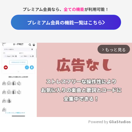
プレミアム会員なら、
全ての機能
が利用可能！
プレミアム会員の機能一覧はこちら
もっと見る
arrow_forward_ios
Powered by 
GliaStudios