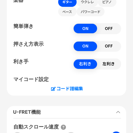
ギター
ウクレレ
ピアノ
ベース
パワーコード
簡単弾き
ON
OFF
押さえ方表示
ON
OFF
利き手
右利き
左利き
マイコード設定
コード譜編集
U-FRET機能
自動スクロール速度