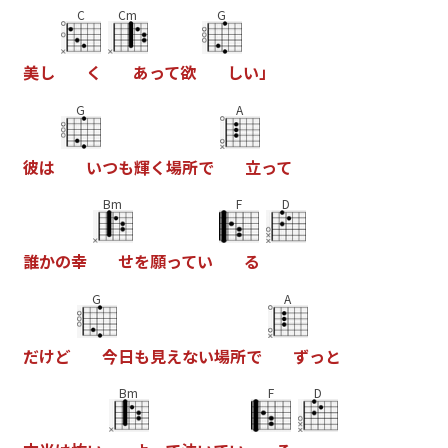
C
Cm
G
美
し
く
あ
っ
て
欲
し
い
」
G
A
彼
は
い
つ
も
輝
く
場
所
で
立
っ
て
Bm
F
D
誰
か
の
幸
せ
を
願
っ
て
い
る
G
A
だ
け
ど
今
日
も
見
え
な
い
場
所
で
ず
っ
と
Bm
F
D