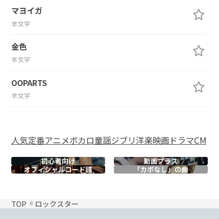
マヨイガ
羊文学
金色
羊文学
OOPARTS
羊文学
人気
定番
アニメ
ボカロ
童謡
ジブリ
洋楽
映画
ドラマ
CM
初心者向け
動画プラス
オフィシャル
コード譜
「カポなし」の曲
TOP
ロックスター