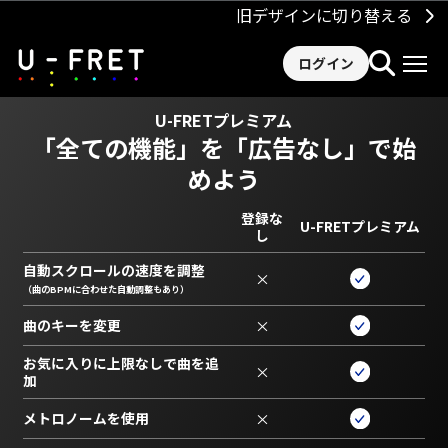
旧デザインに切り替える
ログイン
U-FRETプレミアム
「全ての機能」を
「広告なし」で始
めよう
登録な
U-FRETプレミアム
し
自動スクロールの速度を調整
×
（曲のBPMに合わせた自動調整もあり）
曲のキーを変更
×
お気に入りに上限なしで曲を追
×
加
メトロノームを使用
×