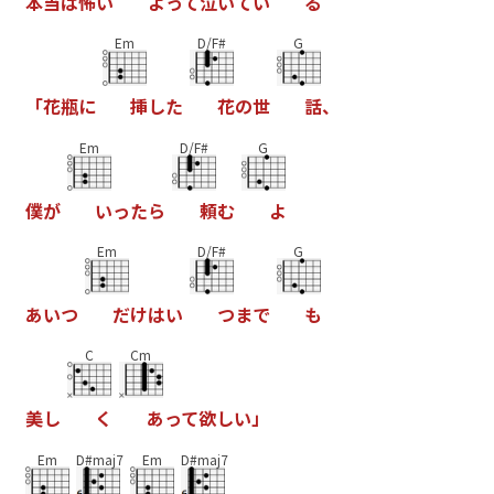
本
当
は
怖
い
よ
っ
て
泣
い
て
い
る
Em
D/F#
G
「
花
瓶
に
挿
し
た
花
の
世
話
、
Em
D/F#
G
僕
が
い
っ
た
ら
頼
む
よ
Em
D/F#
G
あ
い
つ
だ
け
は
い
つ
ま
で
も
C
Cm
美
し
く
あ
っ
て
欲
し
い
」
Em
D#maj7
Em
D#maj7