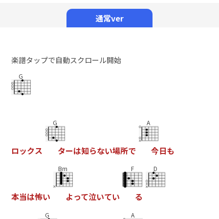
Mute
通常ver
楽譜タップで自動スクロール開始
G
G
A
ロ
ッ
ク
ス
タ
ー
は
知
ら
な
い
場
所
で
今
日
も
Bm
F
D
本
当
は
怖
い
よ
っ
て
泣
い
て
い
る
G
A