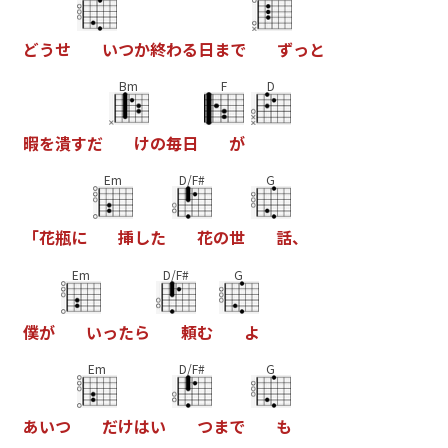
ど
う
せ
い
つ
か
終
わ
る
日
ま
で
ず
っ
と
Bm
F
D
暇
を
潰
す
だ
け
の
毎
日
が
Em
D/F#
G
「
花
瓶
に
挿
し
た
花
の
世
話
、
Em
D/F#
G
僕
が
い
っ
た
ら
頼
む
よ
Em
D/F#
G
あ
い
つ
だ
け
は
い
つ
ま
で
も