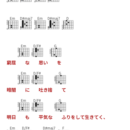
Em
D#maj7
Em
D#maj7
D
Em
D/F#
G
窮
屈
な
思
い
を
Em
D/F#
G
暗
闇
に
吐
き
捨
て
Em
D/F#
G
明
日
も
平
気
な
ふ
り
を
し
て
生
き
て
く
、
Em
D/F#
D#maj7
F