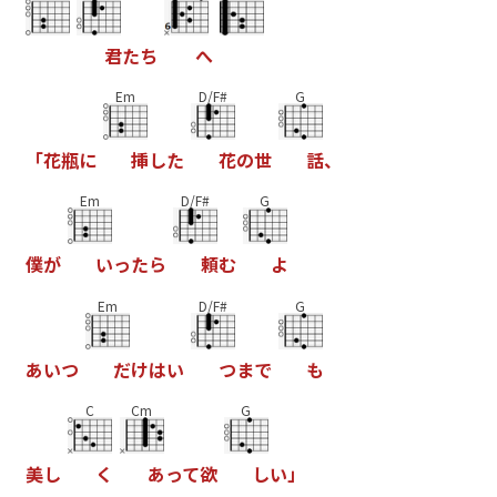
君
た
ち
へ
Em
D/F#
G
「
花
瓶
に
挿
し
た
花
の
世
話
、
Em
D/F#
G
僕
が
い
っ
た
ら
頼
む
よ
Em
D/F#
G
あ
い
つ
だ
け
は
い
つ
ま
で
も
C
Cm
G
美
し
く
あ
っ
て
欲
し
い
」