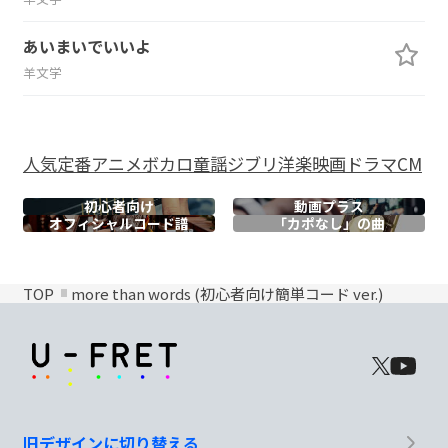
あいまいでいいよ
羊文学
人気
定番
アニメ
ボカロ
童謡
ジブリ
洋楽
映画
ドラマ
CM
初心者向け
動画プラス
オフィシャル
コード譜
「カポなし」の曲
TOP
more than words (初心者向け簡単コード ver.)
旧デザインに切り替える