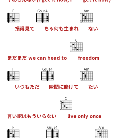
F
Gsus4
Am
損
得
見
て
ち
ゃ
何
も
生
ま
れ
な
い
C
ま
だ
ま
だ
w
e
c
a
n
h
e
a
d
t
o
f
r
e
e
d
o
m
F
Gsus4
Am
い
つ
も
た
だ
瞬
間
に
賭
け
て
た
い
C
言
い
訳
は
も
う
い
ら
な
い
l
i
v
e
o
n
l
y
o
n
c
e
F
Gsus4
Am