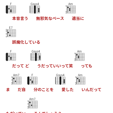
F
Gsus4
Am
本
音
言
う
無
邪
気
な
ペ
ー
ス
適
当
に
E7
誤
魔
化
し
て
い
る
F
Gsus4
Am
だ
っ
て
ど
う
だ
っ
て
い
い
っ
て
笑
っ
て
も
Am7
F
Gsus4
Am
ま
だ
自
分
の
こ
と
を
愛
し
た
い
ん
だ
っ
て
Am7