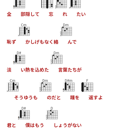
全
部
隠
し
て
忘
れ
た
い
Cm
Dm
恥
ず
か
し
げ
も
な
く
絡
ん
で
D#
Dm
淡
い
熱
を
込
め
た
言
葉
た
ち
が
Cm
Dm
D#m
F
そ
う
ゆ
う
も
の
だ
と
踵
を
返
す
よ
D#
D
君
と
僕
は
も
う
し
ょ
う
が
な
い