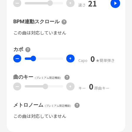
21
ー
+
速さ
BPM連動スクロール
この曲は対応していません
カポ
0
ー
+
Capo
★簡単弾き
曲のキー
（プレミアム限定機能）
0
ー
+
キー
原曲キー
メトロノーム
（プレミアム限定機能）
この曲は対応していません