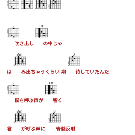
G
F#
吹
き
出
し
の
中
じ
ゃ
Bm
D
は
み
出
ち
ゃ
う
く
ら
い
期
待
し
て
い
た
ん
だ
G
F#
僕
を
呼
ぶ
声
が
響
く
Bm
D
君
が
呼
ぶ
声
に
脊
髄
反
射