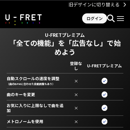
旧デザインに切り替える
ログイン
U-FRETプレミアム
「全ての機能」を
「広告なし」で始
めよう
登録な
U-FRETプレミアム
し
自動スクロールの速度を調整
×
（曲のBPMに合わせた自動調整もあり）
曲のキーを変更
×
お気に入りに上限なしで曲を追
×
加
メトロノームを使用
×