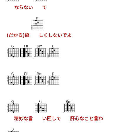
な
ら
な
い
で
D
(
だ
か
ら
)
優
し
く
し
な
い
で
よ
G
F#
Bm
D
G
F#
Bm
D
G
F#
Bm
精
妙
な
言
い
回
し
で
肝
心
な
こ
と
言
わ
D