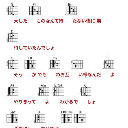
G
F#
Bm
大
し
た
も
の
な
ん
て
持
た
な
い
僕
に
期
D
待
し
て
い
た
ん
で
し
ょ
G
F#
Bm
E
C
そ
っ
か
で
も
ね
お
互
い
様
な
ん
だ
よ
A#
Am
E/G#
G
や
り
き
っ
て
よ
わ
か
る
で
し
ょ
Gm
A
F#sus4
F#