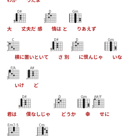
D#
D
Gm
大
丈
夫
だ
感
情
は
と
り
あ
え
ず
C
D#
D
Gm
横
に
置
い
と
い
て
さ
別
に
恨
ん
じ
ゃ
い
な
F/A
A#
い
け
ど
D#
D
Gm
A#/F
君
は
僕
な
し
じ
ゃ
ど
う
か
幸
せ
に
Em7-5
Cm