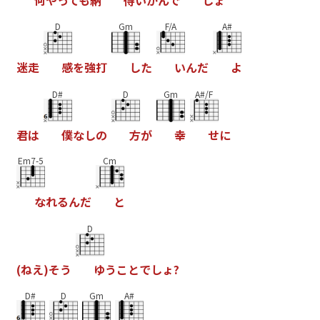
何
や
っ
て
も
納
得
い
か
ん
で
し
ょ
D
Gm
F/A
A#
迷
走
感
を
強
打
し
た
い
ん
だ
よ
D#
D
Gm
A#/F
君
は
僕
な
し
の
方
が
幸
せ
に
Em7-5
Cm
な
れ
る
ん
だ
と
D
(
ね
え
)
そ
う
ゆ
う
こ
と
で
し
ょ
?
D#
D
Gm
A#