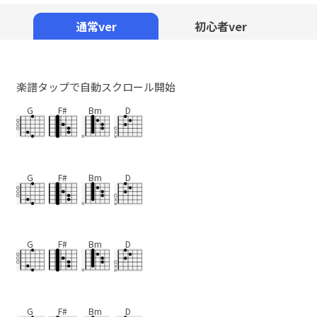
Mute
通常ver
初心者ver
楽譜タップで自動スクロール開始
G
F#
Bm
D
G
F#
Bm
D
G
F#
Bm
D
G
F#
Bm
D