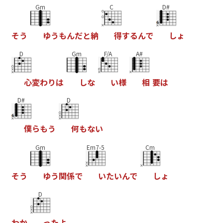
Gm
C
D#
そ
う
ゆ
う
も
ん
だ
と
納
得
す
る
ん
で
し
ょ
D
Gm
F/A
A#
心
変
わ
り
は
し
な
い
様
相
要
は
D#
D
僕
ら
も
う
何
も
な
い
Gm
Em7-5
Cm
そ
う
ゆ
う
関
係
で
い
た
い
ん
で
し
ょ
D
わ
か
っ
た
よ