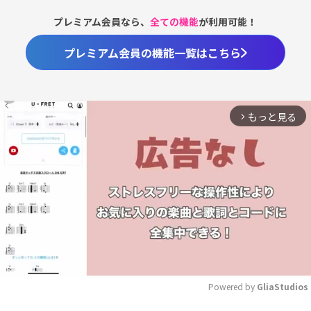
プレミアム会員なら、
全ての機能
が利用可能！
プレミアム会員の機能一覧はこちら
もっと見る
arrow_forward_ios
Powered by 
GliaStudios