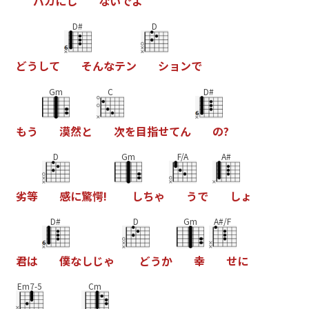
バ
カ
に
し
な
い
で
よ
D#
D
ど
う
し
て
そ
ん
な
テ
ン
シ
ョ
ン
で
Gm
C
D#
も
う
漠
然
と
次
を
目
指
せ
て
ん
の
?
D
Gm
F/A
A#
劣
等
感
に
驚
愕
!
し
ち
ゃ
う
で
し
ょ
D#
D
Gm
A#/F
君
は
僕
な
し
じ
ゃ
ど
う
か
幸
せ
に
Em7-5
Cm