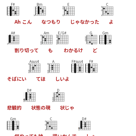
F#
Bm
E
C
A
h
こ
ん
な
つ
も
り
じ
ゃ
な
か
っ
た
よ
A#
Am
E/G#
G
Gm
割
り
切
っ
て
も
わ
か
る
け
ど
Asus4
A
F#sus4
F#
そ
ば
に
い
て
ほ
し
い
よ
D#
D
悲
観
的
状
態
の
現
状
じ
ゃ
Gm
C
D#