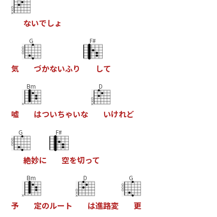
な
い
で
し
ょ
G
F#
気
づ
か
な
い
ふ
り
し
て
Bm
D
嘘
は
つ
い
ち
ゃ
い
な
い
け
れ
ど
G
F#
絶
妙
に
空
を
切
っ
て
Bm
D
G
予
定
の
ル
ー
ト
は
進
路
変
更