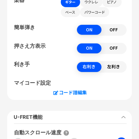
ギター
ウクレレ
ピアノ
ベース
パワーコード
簡単弾き
ON
OFF
押さえ方表示
ON
OFF
利き手
右利き
左利き
マイコード設定
コード譜編集
U-FRET機能
自動スクロール速度