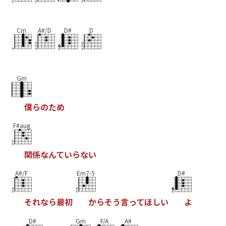
Cm
A#/D
D#
D
Gm
僕
ら
の
た
め
F#aug
関
係
な
ん
て
い
ら
な
い
A#/F
Em7-5
D#
そ
れ
な
ら
最
初
か
ら
そ
う
言
っ
て
ほ
し
い
よ
D#
Gm
F/A
A#