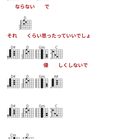
な
ら
な
い
で
D
そ
れ
く
ら
い
思
っ
た
っ
て
い
い
で
し
ょ
D#
D
Gm
C
優
し
く
し
な
い
で
D#
D
Gm
A#
D#
D
Gm
C
Cm
D