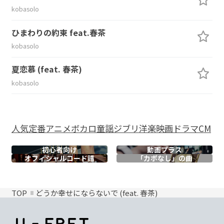
kobasolo
ひまわりの約束 feat.春茶
kobasolo
夏恋慕 (feat. 春茶)
kobasolo
人気
定番
アニメ
ボカロ
童謡
ジブリ
洋楽
映画
ドラマ
CM
初心者向け
動画プラス
オフィシャル
コード譜
「カポなし」の曲
TOP
どうか幸せにならないで (feat. 春茶)