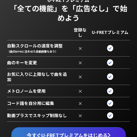
「全ての機能」を
「広告なし」で始
めよう
登録な
U-FRETプレミアム
し
自動スクロールの速度を調整
×
（曲のBPMに合わせた自動調整もあり）
曲のキーを変更
×
お気に入りに上限なしで曲を追
×
加
メトロノームを使用
×
コード譜を自分用に編集
×
動画プラスでスキップ制限なし
×
今すぐU-FRETプレミアムをはじめる