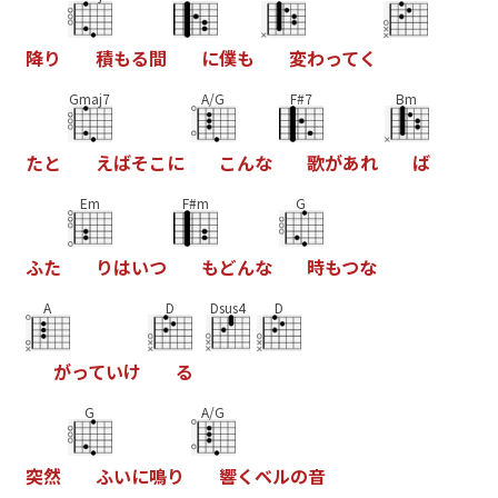
降
り
積
も
る
間
に
僕
も
変
わ
っ
て
く
Gmaj7
A/G
F#7
Bm
た
と
え
ば
そ
こ
に
こ
ん
な
歌
が
あ
れ
ば
Em
F#m
G
ふ
た
り
は
い
つ
も
ど
ん
な
時
も
つ
な
A
D
Dsus4
D
が
っ
て
い
け
る
G
A/G
突
然
ふ
い
に
鳴
り
響
く
ベ
ル
の
音