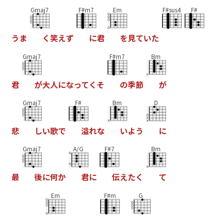
Gmaj7
F#m7
Em
F#sus4
F#
う
ま
く
笑
え
ず
に
君
を
見
て
い
た
Gmaj7
F#m7
Bm
君
が
大
人
に
な
っ
て
く
そ
の
季
節
が
Gmaj7
F#
Bm
D
悲
し
い
歌
で
溢
れ
な
い
よ
う
に
Gmaj7
A/G
F#7
Bm
最
後
に
何
か
君
に
伝
え
た
く
て
Em
F#m
G