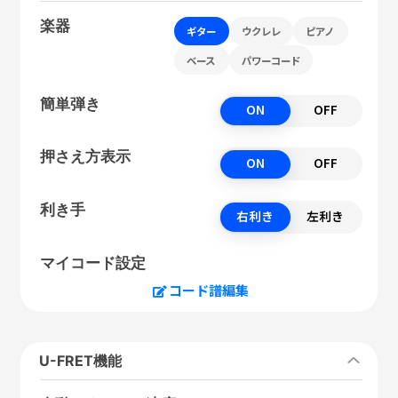
楽器
ギター
ウクレレ
ピアノ
ベース
パワーコード
簡単弾き
ON
OFF
押さえ方表示
ON
OFF
利き手
右利き
左利き
マイコード設定
コード譜編集
U-FRET機能