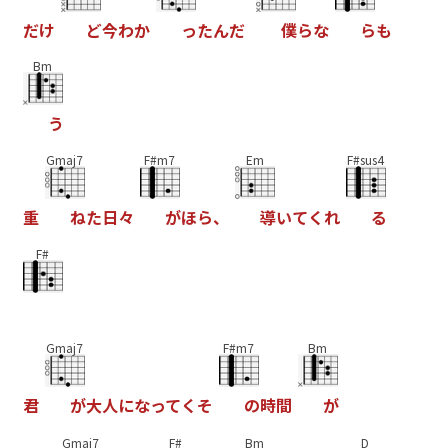
だ
け
ど
今
わ
か
っ
た
ん
だ
僕
ら
な
ら
も
Bm
う
Gmaj7
F#m7
Em
F#sus4
重
ね
た
日
々
が
ほ
ら
、
導
い
て
く
れ
る
F#
Gmaj7
F#m7
Bm
君
が
大
人
に
な
っ
て
く
そ
の
時
間
が
Gmaj7
F#
Bm
D