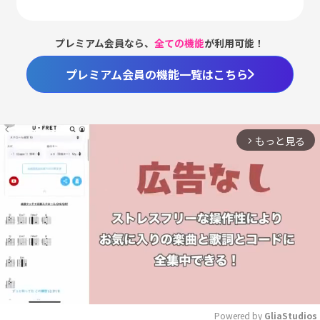
プレミアム会員なら、
全ての機能
が利用可能！
プレミアム会員の機能一覧はこちら
もっと見る
arrow_forward_ios
Powered by 
GliaStudios