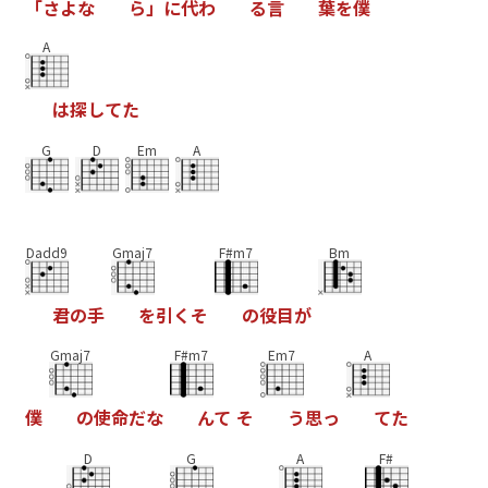
「
さ
よ
な
ら
」
に
代
わ
る
言
葉
を
僕
A
は
探
し
て
た
G
D
Em
A
Dadd9
Gmaj7
F#m7
Bm
君
の
手
を
引
く
そ
の
役
目
が
Gmaj7
F#m7
Em7
A
僕
の
使
命
だ
な
ん
て
そ
う
思
っ
て
た
D
G
A
F#