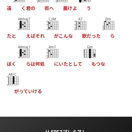
遠
く
君
の
街
へ
届
け
よ
う
A#maj7
C/A#
A7
Dm
た
と
え
ば
そ
れ
が
こ
ん
な
歌
だ
っ
た
ら
A#maj7
Am7
Gm
ぼ
く
ら
は
何
処
に
い
た
と
し
て
も
つ
な
A#/C
が
っ
て
い
け
る
U-FRETプレミアム