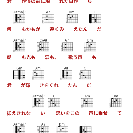
君
が
僕
の
前
に
現
れ
た
日
か
ら
A#maj7
A7
Dm
F
何
も
か
も
が
違
く
み
え
た
ん
だ
A#maj7
C/A#
A7
Dm
朝
も
光
も
涙
も
、
歌
う
声
も
Gm
Am
A#
C
君
が
輝
き
を
く
れ
た
ん
だ
A#maj7
C
Am
Dm
抑
え
き
れ
な
い
思
い
を
こ
の
声
に
乗
せ
て
A#maj7
A7
Dm
F