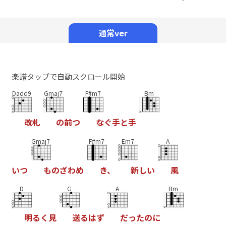
Mute
通常ver
楽譜タップで自動スクロール開始
Dadd9
Gmaj7
F#m7
Bm
改
札
の
前
つ
な
ぐ
手
と
手
Gmaj7
F#m7
Em7
A
い
つ
も
の
ざ
わ
め
き
、
新
し
い
風
D
G
A
Bm
明
る
く
見
送
る
は
ず
だ
っ
た
の
に