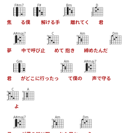
F#m7
F#
Bm
D
焦
る
僕
解
け
る
手
離
れ
て
く
君
A#maj7
C
Am
Dm
夢
中
で
呼
び
止
め
て
抱
き
締
め
た
ん
だ
Gm
Am
A#maj7
君
が
ど
こ
に
行
っ
た
っ
て
僕
の
声
で
守
る
C
A
よ
A#maj7
Am
Dm