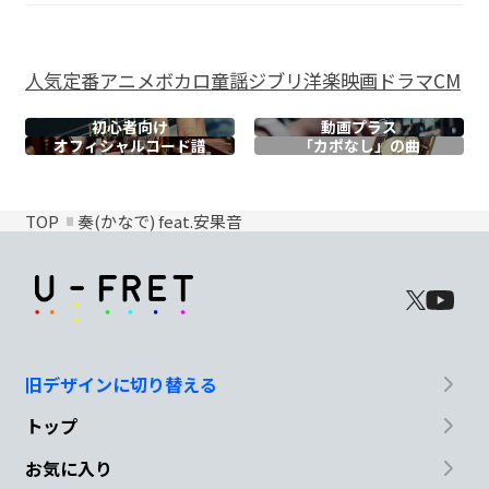
人気
定番
アニメ
ボカロ
童謡
ジブリ
洋楽
映画
ドラマ
CM
初心者向け
動画プラス
オフィシャル
コード譜
「カポなし」の曲
TOP
奏(かなで) feat.安果音
旧デザインに切り替える
トップ
お気に入り