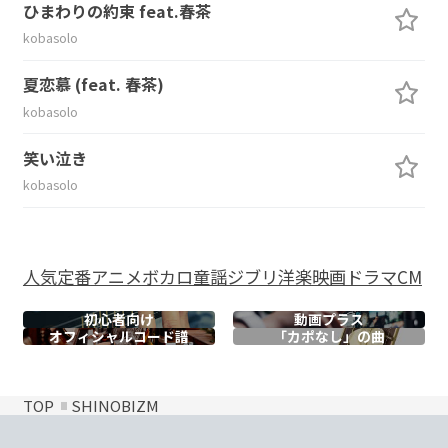
ひまわりの約束 feat.春茶
kobasolo
夏恋慕 (feat. 春茶)
kobasolo
笑い泣き
kobasolo
人気
定番
アニメ
ボカロ
童謡
ジブリ
洋楽
映画
ドラマ
CM
初心者向け
動画プラス
オフィシャル
コード譜
「カポなし」の曲
TOP
SHINOBIZM