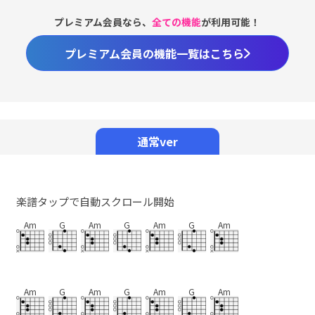
プレミアム会員なら、
全ての機能
が利用可能！
プレミアム会員の機能一覧はこちら
Loaded
:
98.37%
/
Unmute
通常ver
楽譜タップで自動スクロール開始
Am
G
Am
G
Am
G
Am
Am
G
Am
G
Am
G
Am