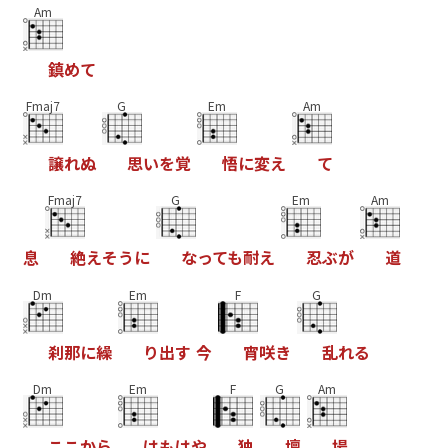
Am
鎮
め
て
Fmaj7
G
Em
Am
譲
れ
ぬ
思
い
を
覚
悟
に
変
え
て
Fmaj7
G
Em
Am
息
絶
え
そ
う
に
な
っ
て
も
耐
え
忍
ぶ
が
道
Dm
Em
F
G
刹
那
に
繰
り
出
す
今
宵
咲
き
乱
れ
る
Dm
Em
F
G
Am
こ
こ
か
ら
は
も
は
や
独
壇
場