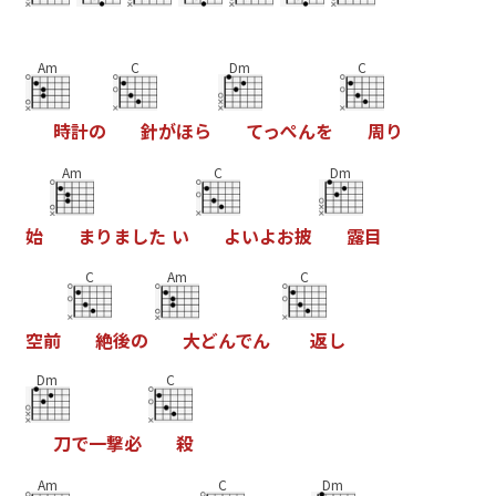
Am
C
Dm
C
時
計
の
針
が
ほ
ら
て
っ
ぺ
ん
を
周
り
Am
C
Dm
始
ま
り
ま
し
た
い
よ
い
よ
お
披
露
目
C
Am
C
空
前
絶
後
の
大
ど
ん
で
ん
返
し
Dm
C
刀
で
一
撃
必
殺
Am
C
Dm