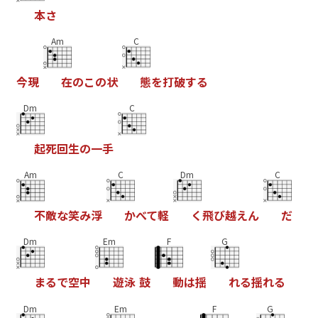
本
さ
Am
C
今
現
在
の
こ
の
状
態
を
打
破
す
る
Dm
C
起
死
回
生
の
一
手
Am
C
Dm
C
不
敵
な
笑
み
浮
か
べ
て
軽
く
飛
び
越
え
ん
だ
Dm
Em
F
G
ま
る
で
空
中
遊
泳
鼓
動
は
揺
れ
る
揺
れ
る
Dm
Em
F
G