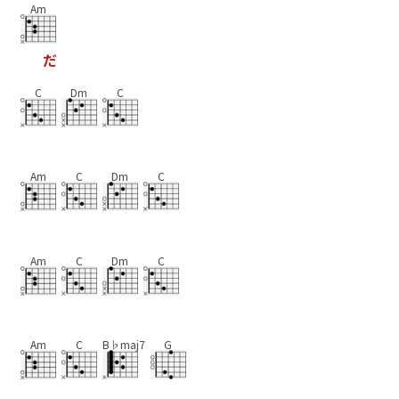
Am
だ
C
Dm
C
Am
C
Dm
C
Am
C
Dm
C
Am
C
B♭maj7
G