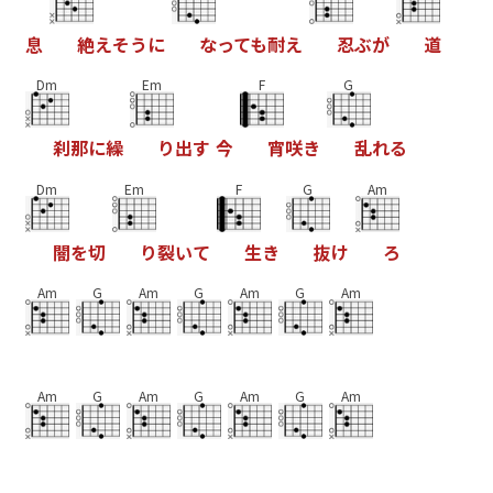
息
絶
え
そ
う
に
な
っ
て
も
耐
え
忍
ぶ
が
道
Dm
Em
F
G
刹
那
に
繰
り
出
す
今
宵
咲
き
乱
れ
る
Dm
Em
F
G
Am
闇
を
切
り
裂
い
て
生
き
抜
け
ろ
Am
G
Am
G
Am
G
Am
Am
G
Am
G
Am
G
Am