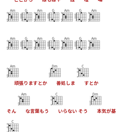
Am
G
Am
G
Am
G
Am
Am
G
Am
G
Am
G
Am
Am
Dm
C
頑
張
り
ま
す
と
か
善
処
し
ま
す
と
か
Am
C
Dm
そ
ん
な
言
葉
も
う
い
ら
な
い
そ
う
本
気
が
基
C