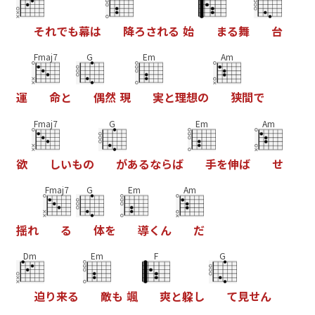
そ
れ
で
も
幕
は
降
ろ
さ
れ
る
始
ま
る
舞
台
Fmaj7
G
Em
Am
運
命
と
偶
然
現
実
と
理
想
の
狭
間
で
Fmaj7
G
Em
Am
欲
し
い
も
の
が
あ
る
な
ら
ば
手
を
伸
ば
せ
Fmaj7
G
Em
Am
揺
れ
る
体
を
導
く
ん
だ
Dm
Em
F
G
迫
り
来
る
敵
も
颯
爽
と
躱
し
て
見
せ
ん