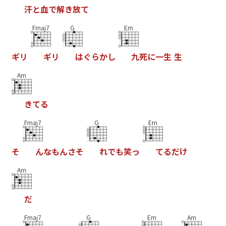
汗
と
血
で
解
き
放
て
Fmaj7
G
Em
ギ
リ
ギ
リ
は
ぐ
ら
か
し
九
死
に
一
生
生
Am
き
て
る
Fmaj7
G
Em
そ
ん
な
も
ん
さ
そ
れ
で
も
笑
っ
て
る
だ
け
Am
だ
Fmaj7
G
Em
Am