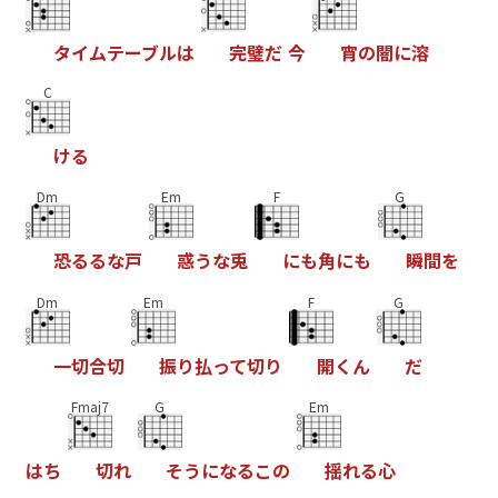
タ
イ
ム
テ
ー
ブ
ル
は
完
璧
だ
今
宵
の
闇
に
溶
C
け
る
Dm
Em
F
G
恐
る
る
な
戸
惑
う
な
兎
に
も
角
に
も
瞬
間
を
Dm
Em
F
G
一
切
合
切
振
り
払
っ
て
切
り
開
く
ん
だ
Fmaj7
G
Em
は
ち
切
れ
そ
う
に
な
る
こ
の
揺
れ
る
心