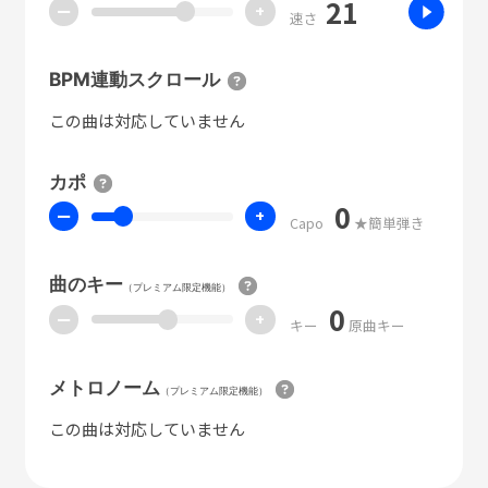
21
ー
+
速さ
BPM連動スクロール
この曲は対応していません
カポ
0
ー
+
Capo
★簡単弾き
曲のキー
（プレミアム限定機能）
0
ー
+
キー
原曲キー
メトロノーム
（プレミアム限定機能）
この曲は対応していません