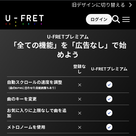
旧デザインに切り替える
ログイン
U-FRETプレミアム
「全ての機能」を
「広告なし」で始
めよう
登録な
U-FRETプレミアム
し
自動スクロールの速度を調整
×
（曲のBPMに合わせた自動調整もあり）
曲のキーを変更
×
お気に入りに上限なしで曲を追
×
加
メトロノームを使用
×