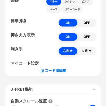
ギター
ウクレレ
ピアノ
ベース
パワーコード
簡単弾き
ON
OFF
押さえ方表示
ON
OFF
利き手
右利き
左利き
マイコード設定
コード譜編集
U-FRET機能
自動スクロール速度