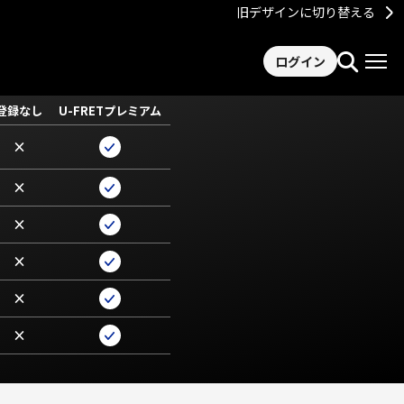
旧デザインに切り替える
ログイン
登録なし
U-FRETプレミアム
×
×
×
×
×
×