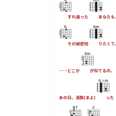
す
れ
違
っ
た
あ
な
た
も
G
Gm
そ
の
秘
密
知
り
た
く
て
Em
…
…
ど
こ
か
が
似
て
る
の
。
G♭m
あ
の
日
、
迷
酔
(
ま
よ
)
っ
た
B7
C