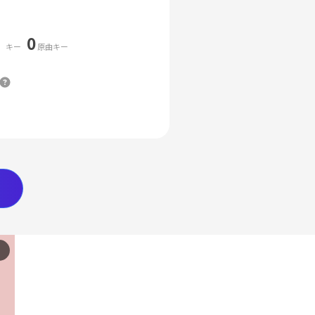
0
キー
原曲キー