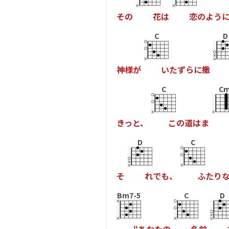
そ
の
花
は
恋
の
よ
う
C
D
神
様
が
い
た
ず
ら
に
撒
C
C
き
っ
と
、
こ
の
道
は
ま
D
C
そ
れ
で
も
、
ふ
た
り
Bm7-5
C
D