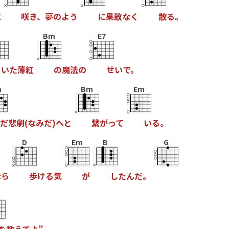
に
咲
き
、
夢
の
よ
う
に
果
敢
な
く
散
る
。
Bm
E7
い
た
薄
紅
の
魔
法
の
せ
い
で
。
m
Bm
Em
だ
悲
劇
(
な
み
だ
)
へ
と
繋
が
っ
て
い
る
。
D
Em
B
G
な
ら
歩
け
る
気
が
し
た
ん
だ
。