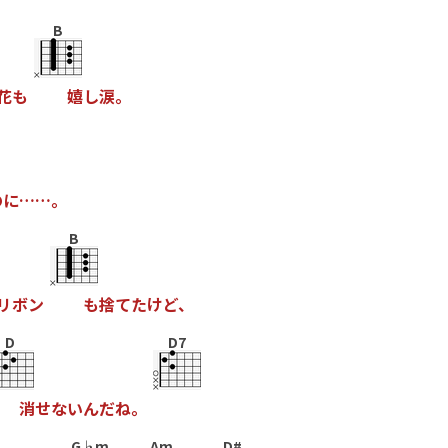
B
花
も
嬉
し
涙
。
の
に
…
…
。
B
リ
ボ
ン
も
捨
て
た
け
ど
、
D
D7
消
せ
な
い
ん
だ
ね
。
G♭m
Am
D#