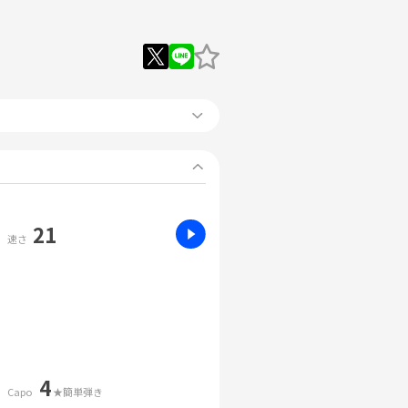
21
速さ
4
Capo
★簡単弾き