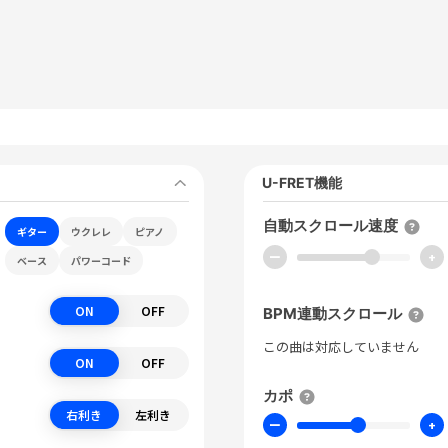
U-FRET機能
自動スクロール速度
ギター
ウクレレ
ピアノ
ー
+
ベース
パワーコード
ON
OFF
BPM連動スクロール
この曲は対応していません
ON
OFF
カポ
右利き
左利き
ー
+