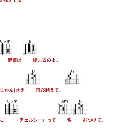
を
教
え
て
よ
”
G♭m
B
距
離
は
縮
ま
る
の
よ
。
D
D7
じ
か
ん
)
さ
え
飛
び
越
え
て
。
G♭m
Am
D
に
「
チ
ェ
ル
シ
ー
」
っ
て
名
前
つ
け
て
、