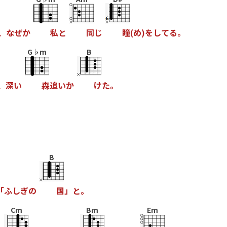
、
な
ぜ
か
私
と
同
じ
瞳
(
め
)
を
し
て
る
。
G♭m
B
、
深
い
森
追
い
か
け
た
。
B
「
ふ
し
ぎ
の
国
」
と
。
Cm
Bm
Em