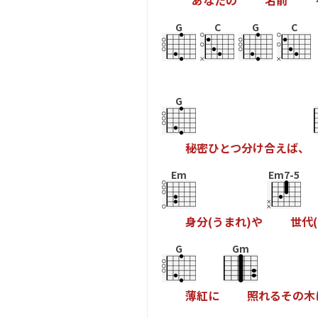
“
あ
な
た
の
名
前
G
C
G
C
G
秘
密
ひ
と
つ
分
け
合
え
ば
、
Em
Em7-5
身
分
(
う
ま
れ
)
や
世
代
(
G
Gm
薄
紅
に
照
れ
る
そ
の
木