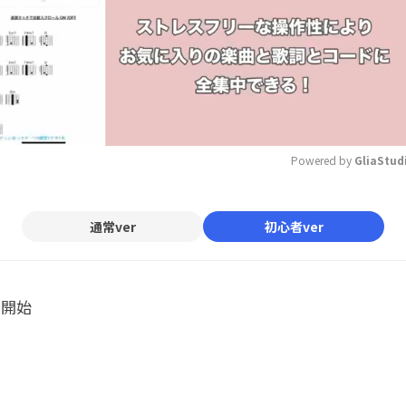
Powered by 
GliaStud
Mute
通常ver
初心者ver
ル開始