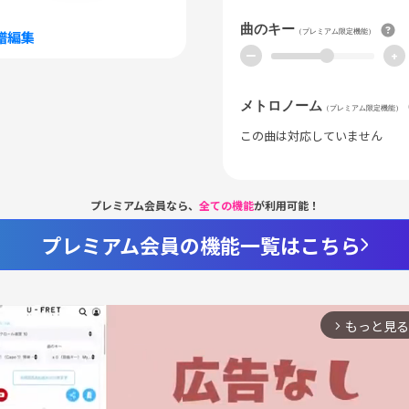
曲のキー
（プレミアム限定機能）
譜編集
ー
+
メトロノーム
（プレミアム限定機能）
この曲は対応していません
プレミアム会員なら、
全ての機能
が利用可能！
プレミアム会員の機能一覧はこちら
もっと見る
arrow_forward_ios