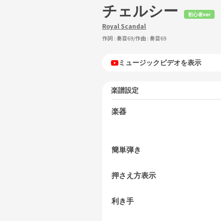
チェルシー
初心者ver
Royal Scandal
作詞 :
奏音69
/作曲 :
奏音69
ミュージックビデオを表示
楽譜設定
楽器
簡単弾き
押さえ方表示
利き手