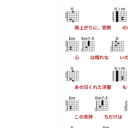
G
G♭m
雨
上
が
り
に
、
窓
際
の
Em
Em7-5
D
心
は
晴
れ
な
い
G
G♭m
あ
の
日
く
れ
た
洋
服
も
Em
Em7-5
こ
の
気
持
ち
だ
け
は
G
Gm