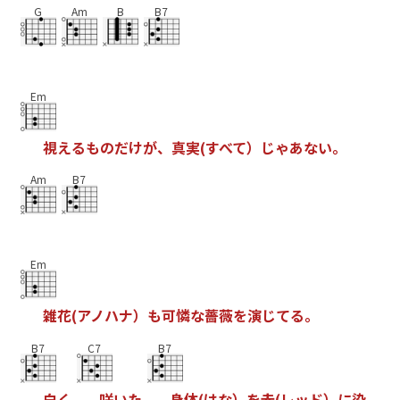
G
Am
B
B7
Em
視
え
る
も
の
だ
け
が
、
真
実
(
す
べ
て
）
じ
ゃ
あ
な
い
。
Am
B7
Em
雑
花
(
ア
ノ
ハ
ナ
）
も
可
憐
な
薔
薇
を
演
じ
て
る
。
B7
C7
B7
白
く
咲
い
た
身
体
(
は
な
）
を
赤
(
レ
ッ
ド
）
に
染