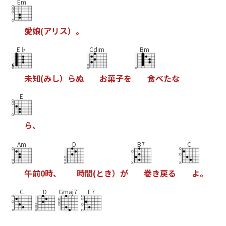
Em
愛
娘
(
ア
リ
ス
）
。
E♭
Cdim
Bm
未
知
(
み
し
）
ら
ぬ
お
菓
子
を
食
べ
た
な
E
ら
、
Am
D
B7
C
午
前
0
時
、
時
間
(
と
き
）
が
巻
き
戻
る
よ
。
C
D
Gmaj7
E7