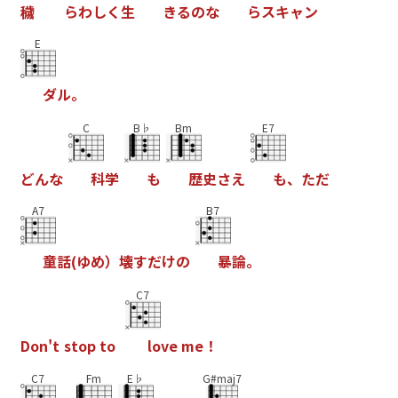
穢
ら
わ
し
く
生
き
る
の
な
ら
ス
キ
ャ
ン
E
ダ
ル
。
C
B♭
Bm
E7
ど
ん
な
科
学
も
歴
史
さ
え
も
、
た
だ
A7
B7
童
話
(
ゆ
め
）
壊
す
だ
け
の
暴
論
。
C7
D
o
n
'
t
s
t
o
p
t
o
l
o
v
e
m
e
！
C7
Fm
E♭
G#maj7