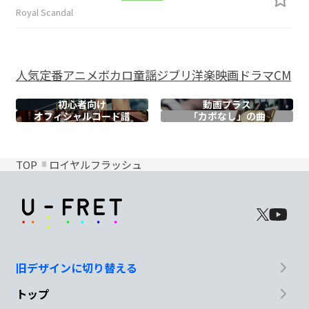
Royal Scandal
人気
定番
アニメ
ボカロ
童謡
ジブリ
洋楽
映画
ドラマ
CM
初心者向け
動画プラス
オフィシャル
コード譜
「カポなし」の曲
TOP
ロイヤルフラッシュ
旧デザインに切り替える
トップ