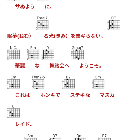
サ
ぬ
よ
う
に
、
Fmaj7
B7
眠
夢
(
ね
む
）
る
光
(
き
み
）
を
裏
ギ
ら
な
い
。
N.C.
Em
D
Gmaj7
華
麗
な
舞
踏
会
へ
よ
う
こ
そ
。
Em
F#m7-5
B7
Em
こ
れ
は
ホ
ン
キ
で
ス
テ
キ
な
マ
ス
カ
E
レ
イ
ド
。
Am
B7
Bm
E7