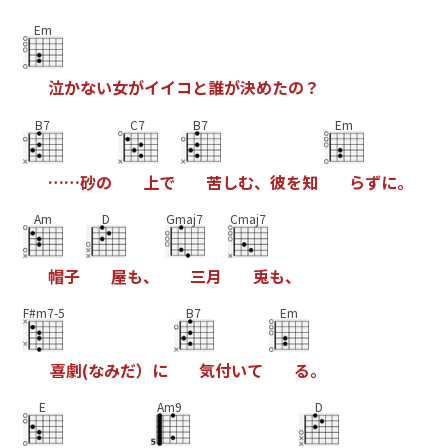
Em
泣
か
な
い
女
が
イ
イ
コ
と
誰
が
決
め
た
の
？
B7
C7
B7
Em
…
…
砂
の
上
で
苦
し
む
、
彼
を
知
ら
ず
に
。
Am
D
Gmaj7
Cmaj7
帽
子
屋
も
、
三
月
兎
も
、
F#m7-5
B7
Em
喜
劇
(
な
み
だ
）
に
気
付
い
て
る
。
E
Am9
D