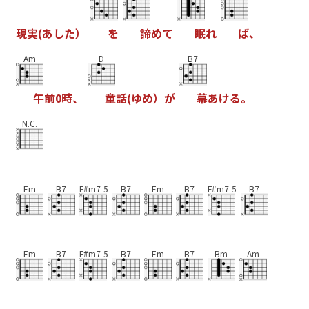
現
実
(
あ
し
た
）
を
諦
め
て
眠
れ
ば
、
Am
D
B7
午
前
0
時
、
童
話
(
ゆ
め
）
が
幕
あ
け
る
。
N.C.
Em
B7
F#m7-5
B7
Em
B7
F#m7-5
B7
Em
B7
F#m7-5
B7
Em
B7
Bm
Am