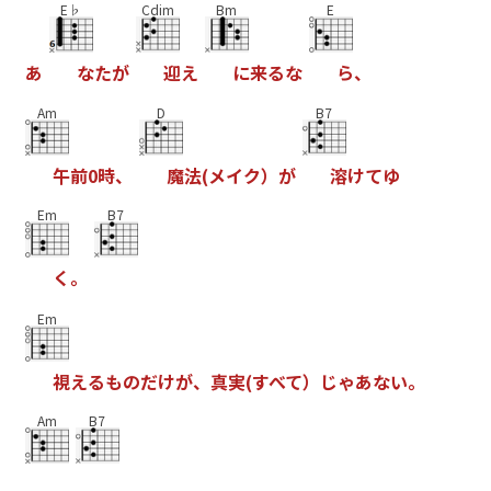
E♭
Cdim
Bm
E
あ
な
た
が
迎
え
に
来
る
な
ら
、
Am
D
B7
午
前
0
時
、
魔
法
(
メ
イ
ク
）
が
溶
け
て
ゆ
Em
B7
く
。
Em
視
え
る
も
の
だ
け
が
、
真
実
(
す
べ
て
）
じ
ゃ
あ
な
い
。
Am
B7