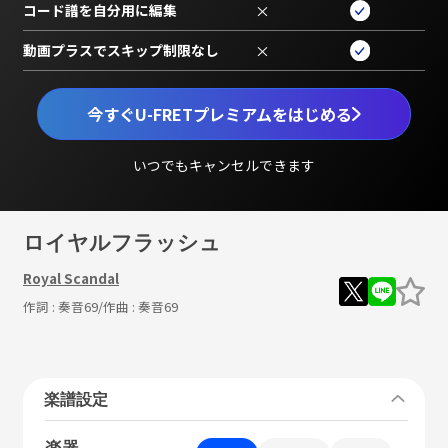
コード譜を自分用に編集
×
動画プラスでスキップ制限なし
×
今すぐU-FRETプレミアムをはじめる
いつでもキャンセルできます
ロイヤルフラッシュ
Royal Scandal
作詞 :
奏音69
/作曲 :
奏音69
楽譜設定
楽器