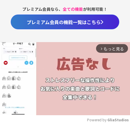
プレミアム会員なら、
全ての機能
が利用可能！
プレミアム会員の機能一覧はこちら
もっと見る
arrow_forward_ios
Powered by 
GliaStudios