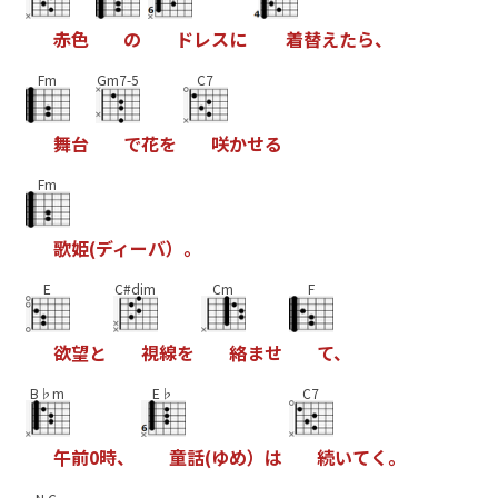
赤
色
の
ド
レ
ス
に
着
替
え
た
ら
、
Fm
Gm7-5
C7
舞
台
で
花
を
咲
か
せ
る
Fm
歌
姫
(
デ
ィ
ー
バ
）
。
E
C#dim
Cm
F
欲
望
と
視
線
を
絡
ま
せ
て
、
B♭m
E♭
C7
午
前
0
時
、
童
話
(
ゆ
め
）
は
続
い
て
く
。