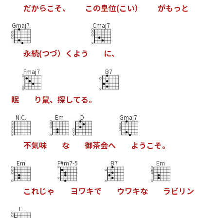
だ
か
ら
こ
そ
、
こ
の
皇
位
(
こ
い
）
が
も
っ
と
Gmaj7
Cmaj7
永
続
(
つ
づ
）
く
よ
う
に
、
Fmaj7
B7
眠
り
鼠
、
探
し
て
る
。
N.C.
Em
D
Gmaj7
不
気
味
な
御
茶
会
へ
よ
う
こ
そ
。
Em
F#m7-5
B7
Em
こ
れ
じ
ゃ
ヨ
ワ
キ
で
ウ
ワ
キ
な
ラ
ビ
リ
ン
E