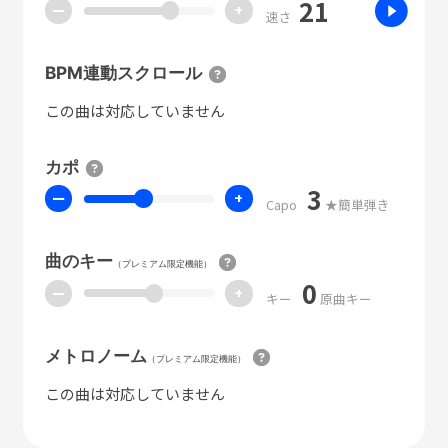
21
ー
+
速さ
BPM連動スクロール
この曲は対応していません
カポ
3
ー
+
Capo
★簡単弾き
曲のキー
（プレミアム限定機能）
0
ー
+
キー
原曲キー
メトロノーム
（プレミアム限定機能）
この曲は対応していません