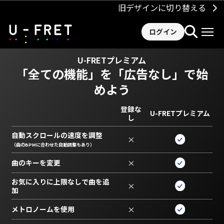
旧デザインに切り替える
ログイン
U-FRETプレミアム
「全ての機能」を
「広告なし」で始
めよう
登録な
U-FRETプレミアム
し
自動スクロールの速度を調整
×
（曲のBPMに合わせた自動調整もあり）
曲のキーを変更
×
お気に入りに上限なしで曲を追
×
加
メトロノームを使用
×