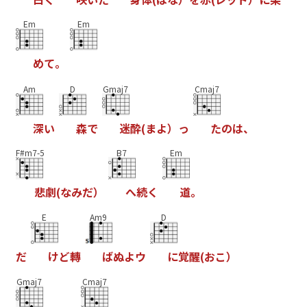
Em
Em
め
て
。
Am
D
Gmaj7
Cmaj7
深
い
森
で
迷
酔
(
ま
よ
）
っ
た
の
は
、
F#m7-5
B7
Em
悲
劇
(
な
み
だ
）
へ
続
く
道
。
E
Am9
D
だ
け
ど
轉
ば
ぬ
よ
ウ
に
覚
醒
(
お
こ
）
Gmaj7
Cmaj7