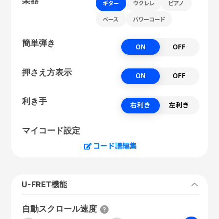
ギター
ウクレレ
ピアノ
ベース
パワーコード
簡単弾き
ON
OFF
押さえ方表示
ON
OFF
利き手
右利き
左利き
マイコード設定
コード譜編集
U-FRET機能
自動スクロール速度