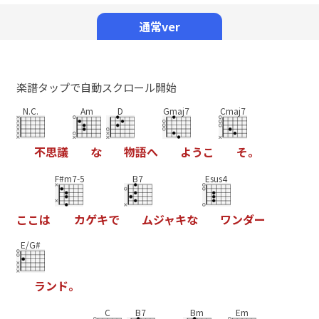
Mute
通常ver
楽譜タップで自動スクロール開始
N.C.
Am
D
Gmaj7
Cmaj7
不
思
議
な
物
語
へ
よ
う
こ
そ
。
F#m7-5
B7
Esus4
こ
こ
は
カ
ゲ
キ
で
ム
ジ
ャ
キ
な
ワ
ン
ダ
ー
E/G#
ラ
ン
ド
。
C
B7
Bm
Em