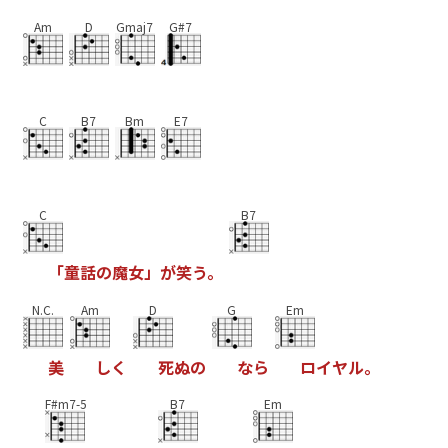
Am
D
Gmaj7
G#7
C
B7
Bm
E7
C
B7
「
童
話
の
魔
女
」
が
笑
う
。
N.C.
Am
D
G
Em
美
し
く
死
ぬ
の
な
ら
ロ
イ
ヤ
ル
。
F#m7-5
B7
Em