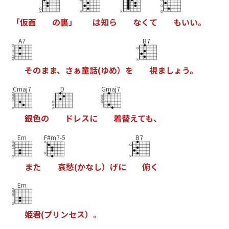
「
仮
面
の
裏
」
は
知
ら
な
く
て
も
い
い
。
A7
B7
そ
の
ま
ま
、
さ
ぁ
童
話
(
ゆ
め
）
を
視
ま
し
ょ
う
。
Cmaj7
D
Gmaj7
銀
色
の
ド
レ
ス
に
着
替
え
て
も
、
Em
F#m7-5
B7
ま
た
哀
愁
(
か
な
し
）
げ
に
俯
く
Em
姫
君
(
プ
リ
ン
セ
ス
）
。