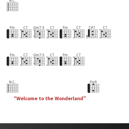
N.C.
Fm
C7
Gm7-5
C7
Fm
C7
C#7
C7
Fm
C7
Gm7-5
C7
Fm
C7
N.C.
Fm9
“
W
e
l
c
o
m
e
t
o
t
h
e
W
o
n
d
e
r
l
a
n
d
”