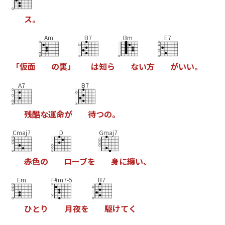
ス
。
Am
B7
Bm
E7
「
仮
面
の
裏
」
は
知
ら
な
い
方
が
い
い
。
A7
B7
残
酷
な
運
命
が
待
つ
の
。
Cmaj7
D
Gmaj7
赤
色
の
ロ
ー
ブ
を
身
に
纏
い
、
Em
F#m7-5
B7
ひ
と
り
月
夜
を
駆
け
て
く