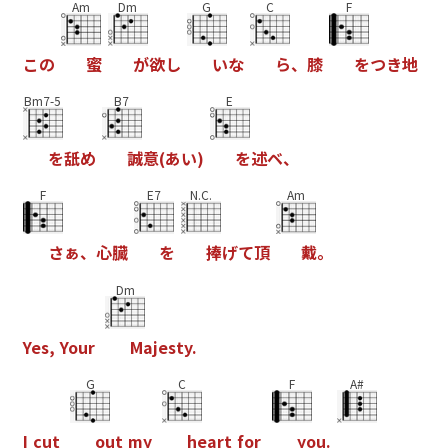
Am
Dm
G
C
F
こ
の
蜜
が
欲
し
い
な
ら
、
膝
を
つ
き
地
Bm7-5
B7
E
を
舐
め
誠
意
(
あ
い
)
を
述
ベ
、
F
E7
N.C.
Am
さ
ぁ
、
心
臓
を
捧
げ
て
頂
戴
。
Dm
Y
e
s
,
Y
o
u
r
M
a
j
e
s
t
y
.
G
C
F
A#
I
c
u
t
o
u
t
m
y
h
e
a
r
t
f
o
r
y
o
u
.