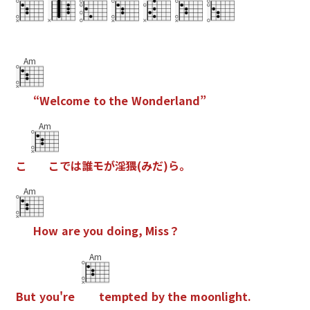
Am
“
W
e
l
c
o
m
e
t
o
t
h
e
W
o
n
d
e
r
l
a
n
d
”
Am
こ
こ
で
は
誰
モ
が
淫
猥
(
み
だ
)
ら
。
Am
H
o
w
a
r
e
y
o
u
d
o
i
n
g
,
M
i
s
s
？
Am
B
u
t
y
o
u
'
r
e
t
e
m
p
t
e
d
b
y
t
h
e
m
o
o
n
l
i
g
h
t
.