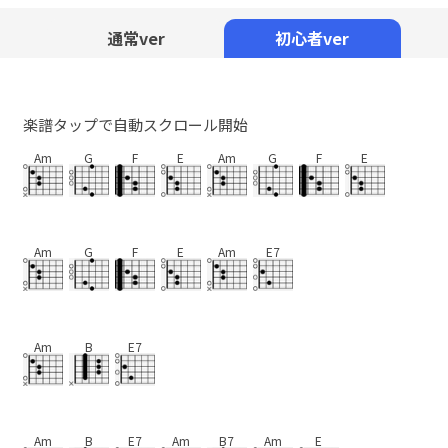
Mute
通常ver
初心者ver
楽譜タップで自動スクロール開始
Am
G
F
E
Am
G
F
E
Am
G
F
E
Am
E7
Am
B
E7
Am
B
E7
Am
B7
Am
E