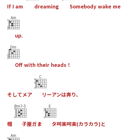
I
f
I
a
m
d
r
e
a
m
i
n
g
S
o
m
e
b
o
d
y
w
a
k
e
m
e
Am
u
p
.
Dm
O
f
w
i
t
h
t
h
e
i
r
h
e
a
d
s
！
C
そ
し
て
メ
ア
リ
ー
ア
ン
は
奔
り
、
Bm7-5
E
帽
子
屋
ガ
ま
タ
呵
楽
呵
楽
(
カ
ラ
カ
ラ
)
と
Am