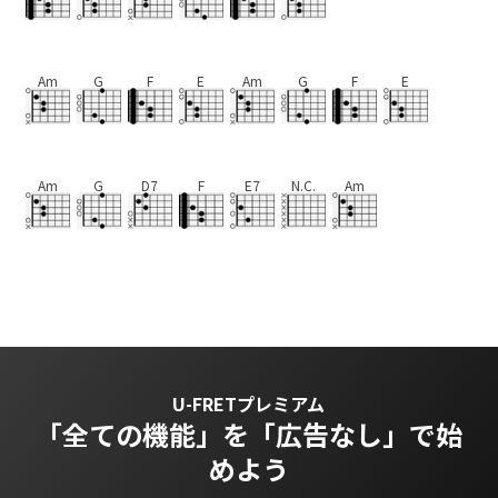
Am
G
F
E
Am
G
F
E
Am
G
D7
F
E7
N.C.
Am
U-FRETプレミアム
「全ての機能」を
「広告なし」で始
めよう