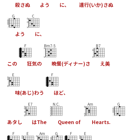
殺
さ
ぬ
よ
う
に
、
連
行
(
い
か
)
さ
ぬ
G
C
よ
う
に
、
F
Bm7-5
B7
こ
の
狂
気
の
晩
餐
(
デ
ィ
ナ
ー
)
さ
え
美
E
F
味
(
あ
じ
)
わ
う
ほ
ど
、
E7
N.C.
Am
G
あ
タ
し
は
T
h
e
Q
u
e
e
n
o
f
H
e
a
r
t
s
.
F
E
Am
G
F
E