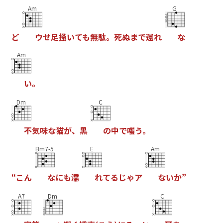
Am
G
ど
ウ
せ
足
掻
い
て
も
無
駄
。
死
ぬ
ま
で
還
れ
な
Am
い
。
Dm
C
不
気
味
な
猫
が
、
黒
の
中
で
嗤
う
。
Bm7-5
E
Am
“
こ
ん
な
に
も
濡
れ
て
る
じ
ゃ
ア
な
い
か
”
A7
Dm
C