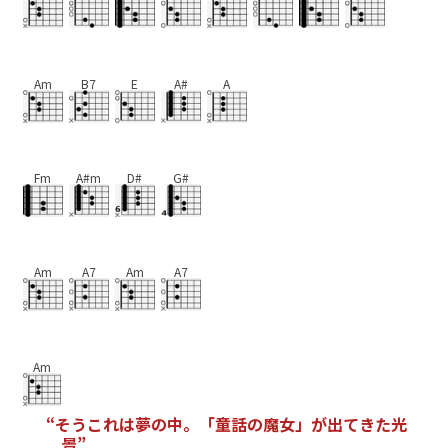
Am
B7
E
A#
A
Fm
A#m
D#
G#
Am
A7
Am
A7
Am
“
そ
う
こ
れ
は
夢
の
中
。
「
童
話
の
魔
女
」
が
出
て
き
た
光
景
”