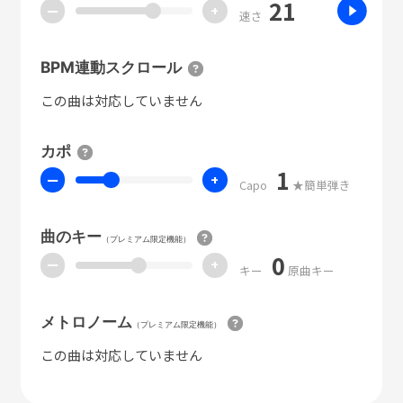
21
ー
+
速さ
BPM連動スクロール
この曲は対応していません
カポ
1
ー
+
Capo
★簡単弾き
曲のキー
（プレミアム限定機能）
0
ー
+
キー
原曲キー
メトロノーム
（プレミアム限定機能）
この曲は対応していません