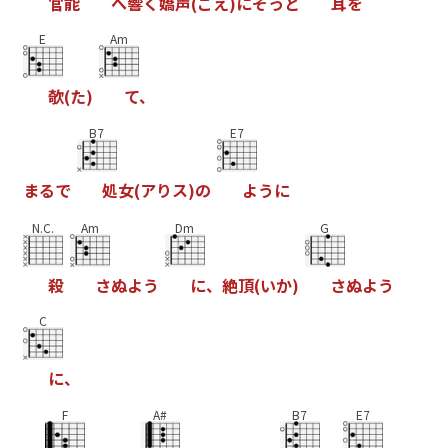
官
能
へ
響
く
嬌
声
(
こ
え
)
に
そ
っ
と
耳
を
E
Am
欹
(
た
)
て
、
B7
E7
ま
る
で
処
女
(
ア
り
ス
)
の
よ
う
に
N.C.
Am
Dm
G
殺
さ
ぬ
よ
う
に
、
絶
頂
(
い
か
)
さ
ぬ
よ
う
C
に
、
F
A#
B7
E7