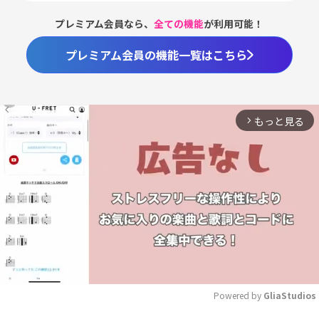
プレミアム会員なら、
全ての機能
が利用可能！
プレミアム会員の機能一覧はこちら
もっと見る
arrow_forward_ios
Powered by 
GliaStudios