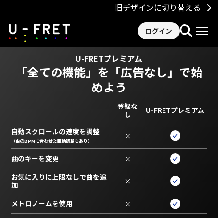
旧デザインに切り替える
ログイン
U-FRETプレミアム
「全ての機能」を
「広告なし」で始
めよう
登録な
U-FRETプレミアム
し
自動スクロールの速度を調整
×
（曲のBPMに合わせた自動調整もあり）
曲のキーを変更
×
お気に入りに上限なしで曲を追
×
加
メトロノームを使用
×