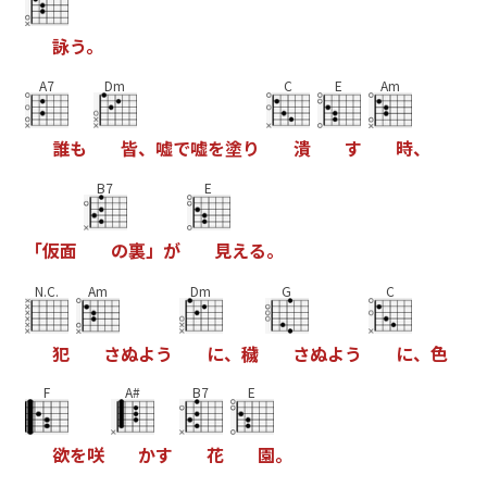
詠
う
。
A7
Dm
C
E
Am
誰
も
皆
、
嘘
で
嘘
を
塗
り
潰
す
時
、
B7
E
「
仮
面
の
裏
」
が
見
え
る
。
N.C.
Am
Dm
G
C
犯
さ
ぬ
よ
う
に
、
穢
さ
ぬ
よ
う
に
、
色
F
A#
B7
E
欲
を
咲
か
す
花
園
。