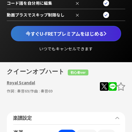
コード譜を自分用に編集
×
動画プラスでスキップ制限なし
×
今すぐU-FRETプレミアムをはじめる
いつでもキャンセルできます
クイーンオブハート
初心者ver
Royal Scandal
作詞 :
奏音69
/作曲 :
奏音69
楽譜設定