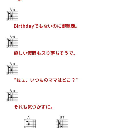
Am
B
i
r
t
h
d
a
y
で
も
な
い
の
に
御
馳
走
。
Am
優
し
い
仮
面
も
ス
り
落
ち
そ
う
で
。
Am
“
ね
ぇ
、
い
つ
も
の
マ
マ
は
ど
こ
？
”
Am
そ
れ
も
気
づ
か
ず
に
。
Am
E7