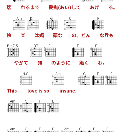
壊
れ
る
ま
で
愛
撫
(
あ
い
)
し
て
あ
げ
る
。
Am
Dm
G
C
F
快
楽
は
媚
薬
な
の
。
ど
ん
な
兵
も
Bm7-5
B7
E
F
E
や
が
て
狗
の
よ
う
に
跪
く
わ
。
N.C.
Am
G
F
E
T
h
i
s
l
o
v
e
i
s
s
o
i
n
s
a
n
e
.
Am
G
F
E
Am
G
F
E
Am
G
F
E