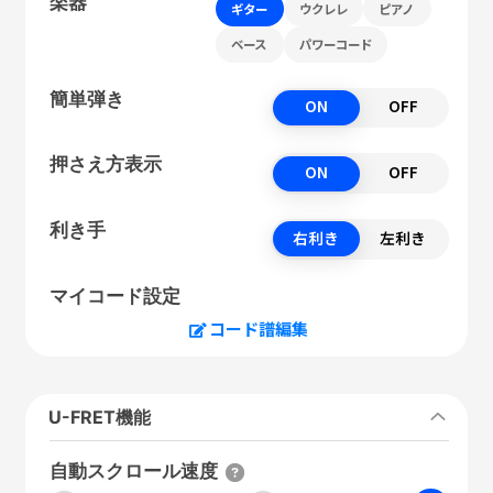
楽器
ギター
ウクレレ
ピアノ
ベース
パワーコード
簡単弾き
ON
OFF
押さえ方表示
ON
OFF
利き手
右利き
左利き
マイコード設定
コード譜編集
U-FRET機能
自動スクロール速度