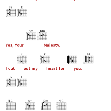
B7
E
Am
Dm
Y
e
s
,
Y
o
u
r
M
a
j
e
s
t
y
.
G
C
F
A#
I
c
u
t
o
u
t
m
y
h
e
a
r
t
f
o
r
y
o
u
.
B7
E
N.C.
Am
Dm
N.C.