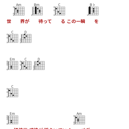
Am
Bm
C
B♭
世
界
が
待
っ
て
る
こ
の
一
瞬
を
C
D
Em
C
D
C
Em
Am