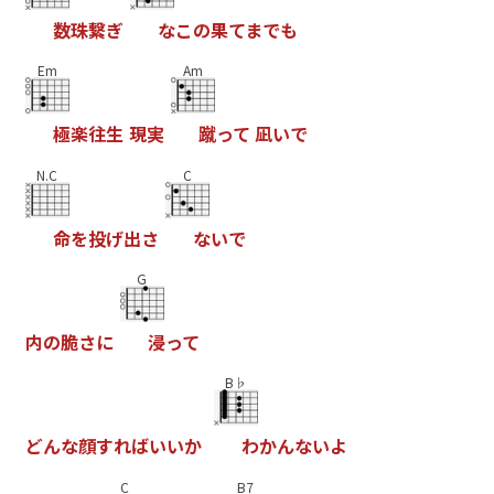
数
珠
繋
ぎ
な
こ
の
果
て
ま
で
も
Em
Am
極
楽
往
生
現
実
蹴
っ
て
凪
い
で
N.C
C
命
を
投
げ
出
さ
な
い
で
G
内
の
脆
さ
に
浸
っ
て
B♭
ど
ん
な
顔
す
れ
ば
い
い
か
わ
か
ん
な
い
よ
C
B7