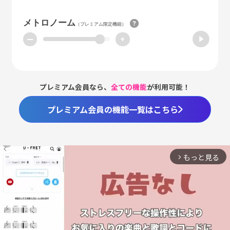
メトロノーム
（プレミアム限定機能）
ー
+
プレミアム会員なら、
全ての機能
が利用可能！
プレミアム会員の機能一覧はこちら
もっと見る
arrow_forward_ios