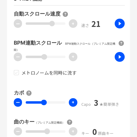
自動スクロール速度
21
ー
+
速さ
BPM連動スクロール
BPM連動スクロール（プレミアム限定機
能）
ー
+
メトロノームを同時に流す
カポ
3
ー
+
Capo
★簡単弾き
曲のキー
（プレミアム限定機能）
0
ー
+
キー
原曲キー