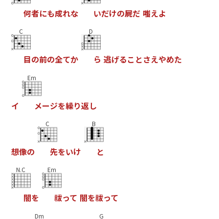
何
者
に
も
成
れ
な
い
だ
け
の
屍
だ
嗤
え
よ
C
D
目
の
前
の
全
て
か
ら
逃
げ
る
こ
と
さ
え
や
め
た
Em
イ
メ
ー
ジ
を
繰
り
返
し
C
B
想
像
の
先
を
い
け
と
N.C
Em
闇
を
祓
っ
て
闇
を
祓
っ
て
Dm
G