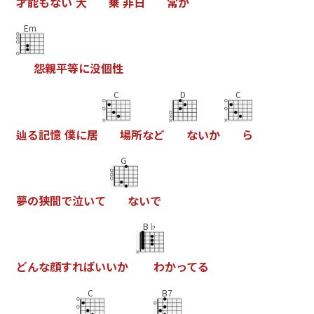
才
能
も
な
い
大
乗
非
日
常
が
Em
怨
親
平
等
に
没
個
性
C
D
C
辿
る
記
憶
僕
に
居
場
所
な
ど
な
い
か
ら
G
夢
の
狭
間
で
泣
い
て
な
い
で
B♭
ど
ん
な
顔
す
れ
ば
い
い
か
わ
か
っ
て
る
C
B7