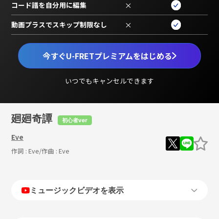
コード譜を自分用に編集
×
動画プラスでスキップ制限なし
×
今すぐU-FRETプレミアムをはじめる
いつでもキャンセルできます
廻廻奇譚
初心者ver
Eve
作詞 :
Eve
/作曲 :
Eve
ミュージックビデオを表示