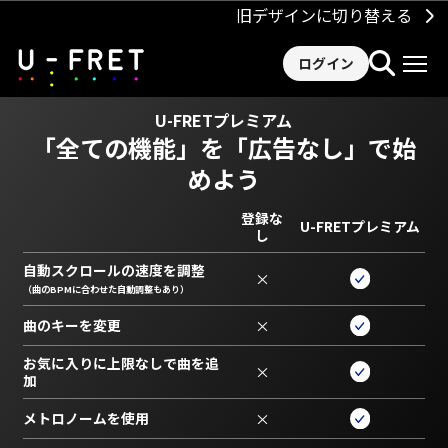
旧デザインに切り替える
ログイン
U-FRETプレミアム
「全ての機能」を
「広告なし」で始
めよう
登録な
U-FRETプレミアム
し
自動スクロールの速度を調整
×
（曲のBPMに合わせた自動調整もあり）
曲のキーを変更
×
お気に入りに上限なしで曲を追
×
加
メトロノームを使用
×