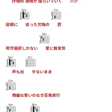
抒
情
的
感
情
が
揺
ら
い
で
い
く
バ
グ
Bm
Em
従
順
に
従
っ
た
欠
陥
の
罰
Am
死
守
選
択
し
か
な
い
愛
に
無
常
気
Bm
N.C
声
も
出
せ
な
い
ま
ま
Em
傀
儡
な
誓
い
の
な
き
百
鬼
夜
行
Am
Bm