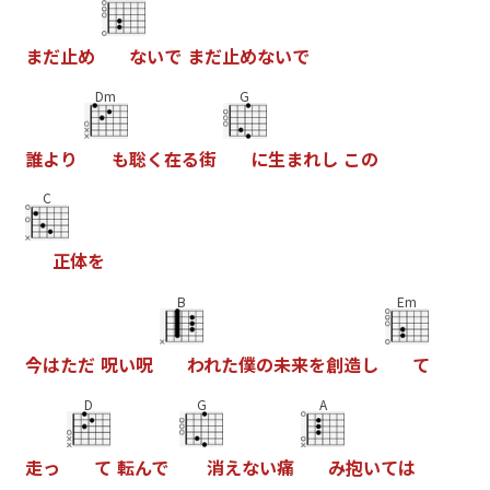
ま
だ
止
め
な
い
で
ま
だ
止
め
な
い
で
Dm
G
誰
よ
り
も
聡
く
在
る
街
に
生
ま
れ
し
こ
の
C
正
体
を
B
Em
今
は
た
だ
呪
い
呪
わ
れ
た
僕
の
未
来
を
創
造
し
て
D
G
A
走
っ
て
転
ん
で
消
え
な
い
痛
み
抱
い
て
は