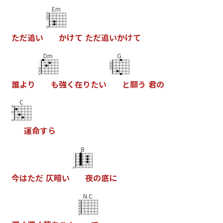
Em
た
だ
追
い
か
け
て
た
だ
追
い
か
け
て
Dm
G
誰
よ
り
も
強
く
在
り
た
い
と
願
う
君
の
C
運
命
す
ら
B
今
は
た
だ
仄
暗
い
夜
の
底
に
N.C