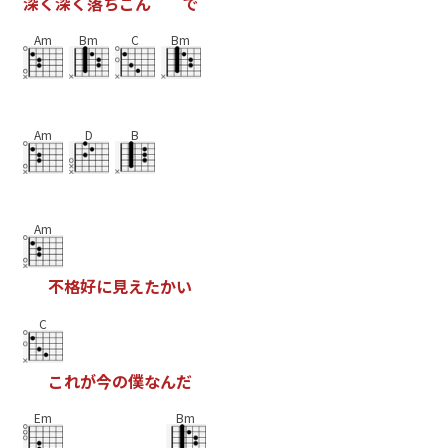
深
く
深
く
落
ち
こ
ん
で
Am
Bm
C
Bm
Am
D
B
Am
不
格
好
に
見
え
た
か
い
C
こ
れ
が
今
の
僕
な
ん
だ
Em
Bm