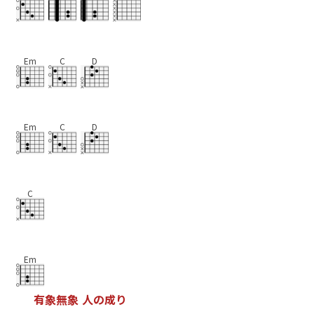
Em
C
D
Em
C
D
C
Em
有
象
無
象
人
の
成
り