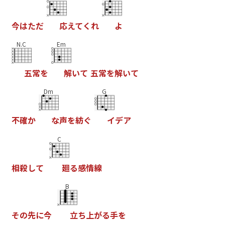
今
は
た
だ
応
え
て
く
れ
よ
N.C
Em
五
常
を
解
い
て
五
常
を
解
い
て
Dm
G
不
確
か
な
声
を
紡
ぐ
イ
デ
ア
C
相
殺
し
て
廻
る
感
情
線
B
そ
の
先
に
今
立
ち
上
が
る
手
を