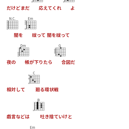
だ
け
ど
ま
だ
応
え
て
く
れ
よ
N.C.
Em
闇
を
祓
っ
て
闇
を
祓
っ
て
Dm
G
夜
の
帳
が
下
り
た
ら
合
図
だ
C
相
対
し
て
廻
る
環
状
戦
B
戯
言
な
ど
は
吐
き
捨
て
い
け
と
Em