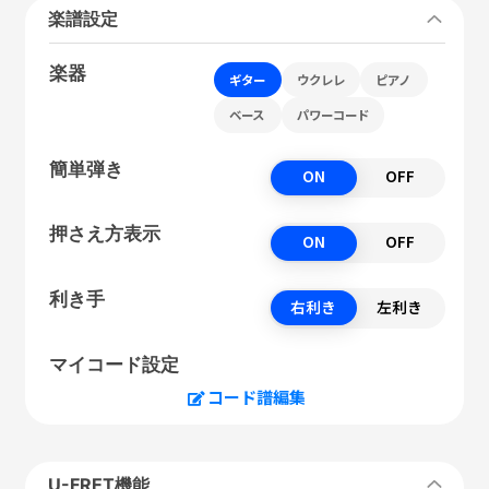
楽譜設定
楽器
ギター
ウクレレ
ピアノ
ベース
パワーコード
簡単弾き
ON
OFF
押さえ方表示
ON
OFF
利き手
右利き
左利き
マイコード設定
コード譜編集
U-FRET機能