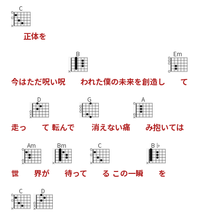
C
正
体
を
B
Em
今
は
た
だ
呪
い
呪
わ
れ
た
僕
の
未
来
を
創
造
し
て
D
G
A
走
っ
て
転
ん
で
消
え
な
い
痛
み
抱
い
て
は
Am
Bm
C
B♭
世
界
が
待
っ
て
る
こ
の
一
瞬
を
C
D