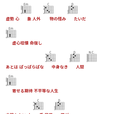
Em
C
D
虚
勢
心
象
人
外
物
の
怪
み
た
い
だ
Em
虚
心
坦
懐
命
宿
し
C
D
N.C.
あ
と
は
ぱ
っ
ぱ
ら
ぱ
な
中
身
な
き
人
間
Em
寄
せ
る
期
待
不
平
等
な
人
生
C
D