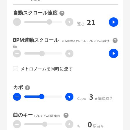
自動スクロール速度
21
ー
+
速さ
BPM連動スクロール
BPM連動スクロール（プレミアム限定機
能）
ー
+
メトロノームを同時に流す
カポ
3
ー
+
Capo
★簡単弾き
曲のキー
（プレミアム限定機能）
0
ー
+
キー
原曲キー