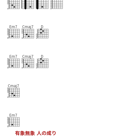
Em7
Cmaj7
D
Em7
Cmaj7
D
Cmaj7
Em7
有
象
無
象
人
の
成
り