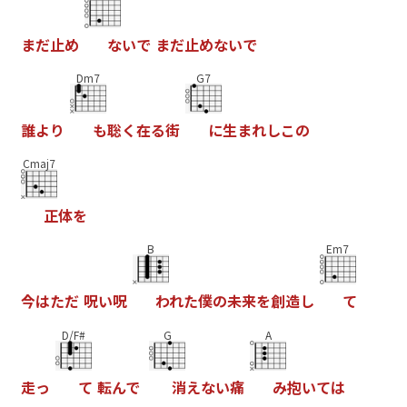
ま
だ
止
め
な
い
で
ま
だ
止
め
な
い
で
Dm7
G7
誰
よ
り
も
聡
く
在
る
街
に
生
ま
れ
し
こ
の
Cmaj7
正
体
を
B
Em7
今
は
た
だ
呪
い
呪
わ
れ
た
僕
の
未
来
を
創
造
し
て
D/F#
G
A
走
っ
て
転
ん
で
消
え
な
い
痛
み
抱
い
て
は