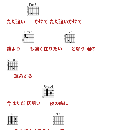
Em7
た
だ
追
い
か
け
て
た
だ
追
い
か
け
て
Dm7
G7
誰
よ
り
も
強
く
在
り
た
い
と
願
う
君
の
Cmaj7
運
命
す
ら
Bsus4
今
は
た
だ
仄
暗
い
夜
の
底
に
B
N.C