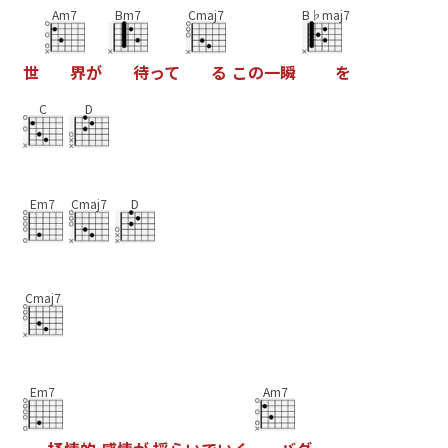
Am7
Bm7
Cmaj7
B♭maj7
世
界
が
待
っ
て
る
こ
の
一
瞬
を
C
D
Em7
Cmaj7
D
Cmaj7
Em7
Am7