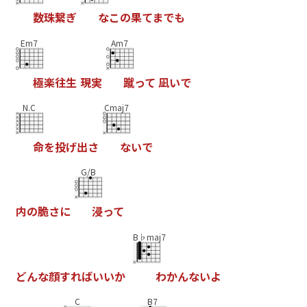
数
珠
繋
ぎ
な
こ
の
果
て
ま
で
も
Em7
Am7
極
楽
往
生
現
実
蹴
っ
て
凪
い
で
N.C
Cmaj7
命
を
投
げ
出
さ
な
い
で
G/B
内
の
脆
さ
に
浸
っ
て
B♭maj7
ど
ん
な
顔
す
れ
ば
い
い
か
わ
か
ん
な
い
よ
C
B7