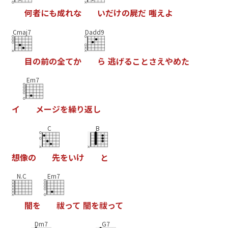
何
者
に
も
成
れ
な
い
だ
け
の
屍
だ
嗤
え
よ
Cmaj7
Dadd9
目
の
前
の
全
て
か
ら
逃
げ
る
こ
と
さ
え
や
め
た
Em7
イ
メ
ー
ジ
を
繰
り
返
し
C
B
想
像
の
先
を
い
け
と
N.C
Em7
闇
を
祓
っ
て
闇
を
祓
っ
て
Dm7
G7