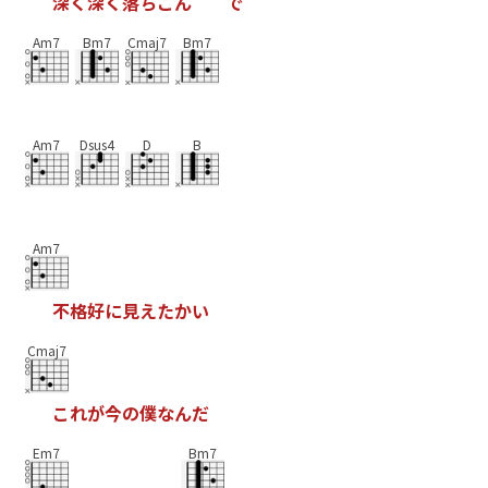
深
く
深
く
落
ち
こ
ん
で
Am7
Bm7
Cmaj7
Bm7
Am7
Dsus4
D
B
Am7
不
格
好
に
見
え
た
か
い
Cmaj7
こ
れ
が
今
の
僕
な
ん
だ
Em7
Bm7