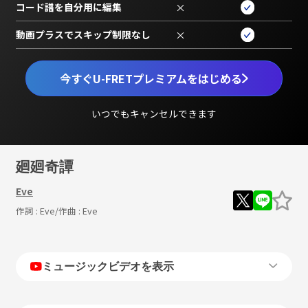
コード譜を自分用に編集
×
動画プラスでスキップ制限なし
×
今すぐU-FRETプレミアムをはじめる
いつでもキャンセルできます
廻廻奇譚
Eve
作詞 :
Eve
/作曲 :
Eve
ミュージックビデオを表示