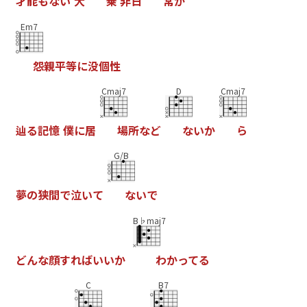
才
能
も
な
い
大
乗
非
日
常
が
Em7
怨
親
平
等
に
没
個
性
Cmaj7
D
Cmaj7
辿
る
記
憶
僕
に
居
場
所
な
ど
な
い
か
ら
G/B
夢
の
狭
間
で
泣
い
て
な
い
で
B♭maj7
ど
ん
な
顔
す
れ
ば
い
い
か
わ
か
っ
て
る
C
B7