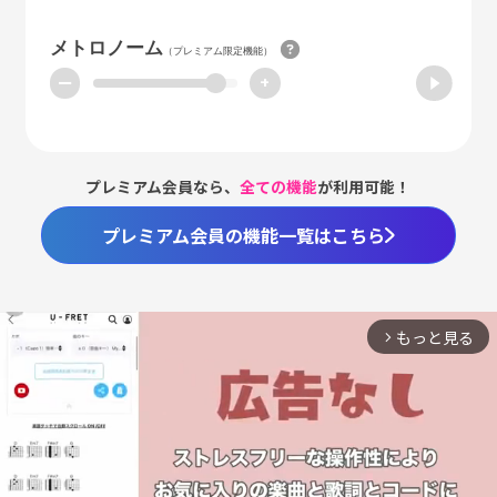
メトロノーム
（プレミアム限定機能）
ー
+
プレミアム会員なら、
全ての機能
が利用可能！
プレミアム会員の機能一覧はこちら
もっと見る
arrow_forward_ios