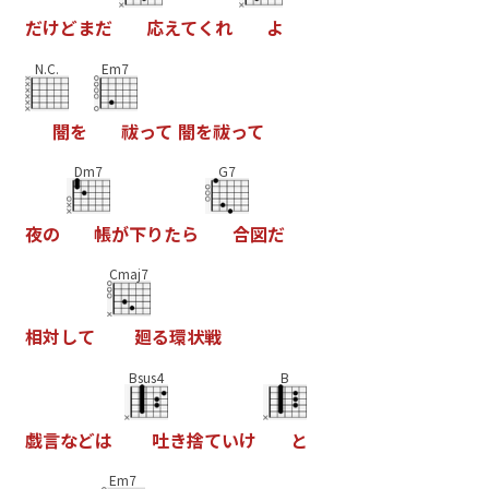
だ
け
ど
ま
だ
応
え
て
く
れ
よ
N.C.
Em7
闇
を
祓
っ
て
闇
を
祓
っ
て
Dm7
G7
夜
の
帳
が
下
り
た
ら
合
図
だ
Cmaj7
相
対
し
て
廻
る
環
状
戦
Bsus4
B
戯
言
な
ど
は
吐
き
捨
て
い
け
と
Em7