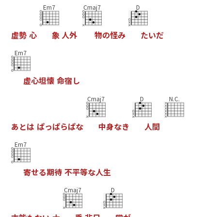
Em7
Cmaj7
D
虚
勢
心
象
人
外
物
の
怪
み
た
い
だ
Em7
虚
心
坦
懐
命
宿
し
Cmaj7
D
N.C.
あ
と
は
ぱ
っ
ぱ
ら
ぱ
な
中
身
な
き
人
間
Em7
寄
せ
る
期
待
不
平
等
な
人
生
Cmaj7
D