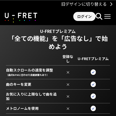
旧デザインに切り替える
ログイン
U-FRETプレミアム
「全ての機能」を
「広告なし」で始
めよう
登録な
U-FRETプレミアム
し
自動スクロールの速度を調整
×
（曲のBPMに合わせた自動調整もあり）
曲のキーを変更
×
お気に入りに上限なしで曲を追
×
加
メトロノームを使用
×