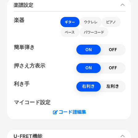
楽譜設定
楽器
ギター
ウクレレ
ピアノ
ベース
パワーコード
簡単弾き
ON
OFF
押さえ方表示
ON
OFF
利き手
右利き
左利き
マイコード設定
コード譜編集
U-FRET機能