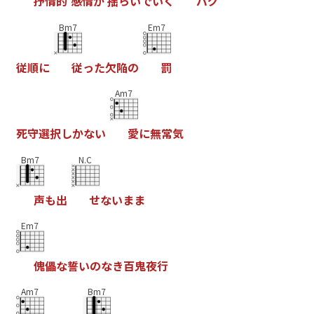
抒
情
的
感
情
が
揺
ら
い
で
い
く
バ
グ
Bm7
Em7
従
順
に
従
っ
た
欠
陥
の
罰
Am7
死
守
選
択
し
か
な
い
愛
に
無
常
気
Bm7
N.C
声
も
出
せ
な
い
ま
ま
Em7
傀
儡
な
誓
い
の
な
き
百
鬼
夜
行
Am7
Bm7