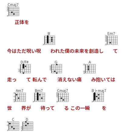
Cmaj7
正
体
を
B
Em7
今
は
た
だ
呪
い
呪
わ
れ
た
僕
の
未
来
を
創
造
し
て
D/F#
G
A
走
っ
て
転
ん
で
消
え
な
い
痛
み
抱
い
て
は
Am7
Bm7
Cmaj7
B♭maj7
世
界
が
待
っ
て
る
こ
の
一
瞬
を
C
D