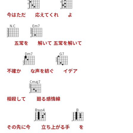
今
は
た
だ
応
え
て
く
れ
よ
N.C
Em7
五
常
を
解
い
て
五
常
を
解
い
て
Dm7
G7
不
確
か
な
声
を
紡
ぐ
イ
デ
ア
Cmaj7
相
殺
し
て
廻
る
感
情
線
Bsus4
B
そ
の
先
に
今
立
ち
上
が
る
手
を