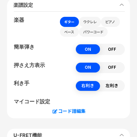
楽譜設定
楽器
ギター
ウクレレ
ピアノ
ベース
パワーコード
簡単弾き
ON
OFF
押さえ方表示
ON
OFF
利き手
右利き
左利き
マイコード設定
コード譜編集
U-FRET機能