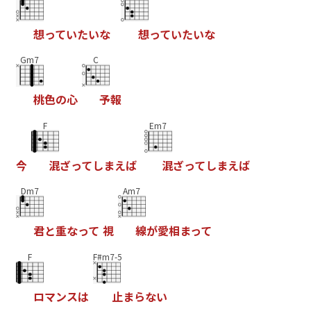
想
っ
て
い
た
い
な
想
っ
て
い
た
い
な
Gm7
C
桃
色
の
心
予
報
F
Em7
今
混
ざ
っ
て
し
ま
え
ば
混
ざ
っ
て
し
ま
え
ば
Dm7
Am7
君
と
重
な
っ
て
視
線
が
愛
相
ま
っ
て
F
F#m7-5
ロ
マ
ン
ス
は
止
ま
ら
な
い