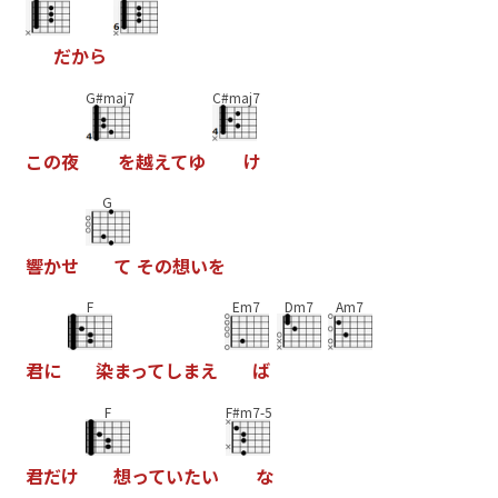
だ
か
ら
G#maj7
C#maj7
こ
の
夜
を
越
え
て
ゆ
け
G
響
か
せ
て
そ
の
想
い
を
F
Em7
Dm7
Am7
君
に
染
ま
っ
て
し
ま
え
ば
F
F#m7-5
君
だ
け
想
っ
て
い
た
い
な