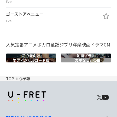
Eve
ゴーストアベニュー
Eve
人気
定番
アニメ
ボカロ
童謡
ジブリ
洋楽
映画
ドラマ
CM
初心者向け
動画プラス
オフィシャル
コード譜
「カポなし」の曲
TOP
心予報