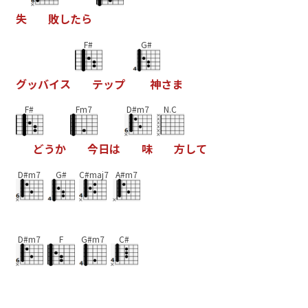
失
敗
し
た
ら
F#
G#
グ
ッ
バ
イ
ス
テ
ッ
プ
神
さ
ま
F#
Fm7
D#m7
N.C
ど
う
か
今
日
は
味
方
し
て
D#m7
G#
C#maj7
A#m7
D#m7
F
G#m7
C#