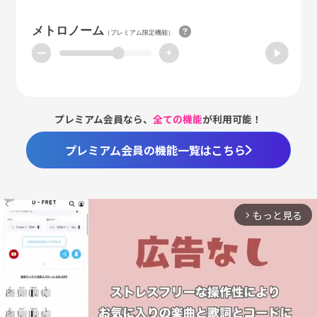
メトロノーム
（プレミアム限定機能）
ー
+
プレミアム会員なら、
全ての機能
が利用可能！
プレミアム会員の機能一覧はこちら
もっと見る
arrow_forward_ios