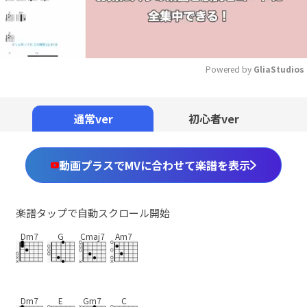
Powered by 
GliaStudios
Mute
通常ver
初心者ver
動画プラスでMVに合わせて楽譜を表示
楽譜タップで自動スクロール開始
Dm7
G
Cmaj7
Am7
Dm7
E
Gm7
C