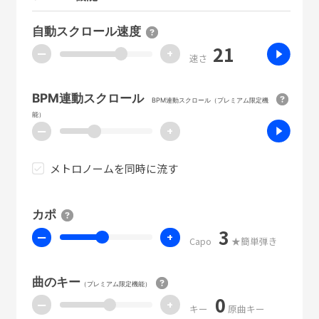
自動スクロール速度
21
ー
+
速さ
BPM連動スクロール
BPM連動スクロール（プレミアム限定機
能）
ー
+
メトロノームを同時に流す
カポ
3
ー
+
Capo
★簡単弾き
曲のキー
（プレミアム限定機能）
0
ー
+
キー
原曲キー