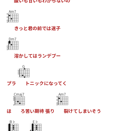
酸
い
も
甘
い
も
わ
か
ら
な
い
の
Am7
き
っ
と
君
の
前
で
は
迷
子
Dm7
溶
か
し
て
は
ラ
ン
デ
ブ
ー
G
プ
ラ
ト
ニ
ッ
ク
に
な
っ
て
く
Cmaj7
Am7
ほ
ろ
苦
い
期
待
張
り
裂
け
て
し
ま
い
そ
う
B♭
E♭