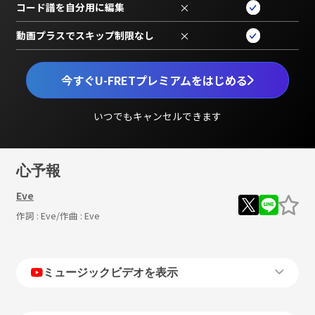
コード譜を自分用に編集
×
動画プラスでスキップ制限なし
×
今すぐU-FRETプレミアムをはじめる
いつでもキャンセルできます
心予報
Eve
作詞 :
Eve
/作曲 :
Eve
ミュージックビデオを表示