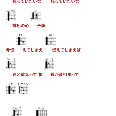
想
っ
て
い
た
い
な
想
っ
て
い
た
い
な
G#m7
C#
桃
色
の
心
予
報
F#
Fm7
今
伝
え
て
し
ま
え
伝
え
て
し
ま
え
ば
D#m7
A#m7
君
と
重
な
っ
て
視
線
が
愛
相
ま
っ
て
F#
Gm7-5
D#m7
Fm7