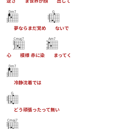
逆
さ
ま
世
界
が
顔
出
し
て
Dm7
G
夢
な
ら
ま
だ
覚
め
な
い
で
Cmaj7
Am7
心
模
様
赤
に
染
ま
っ
て
く
Dm7
冷
静
沈
着
で
は
G
ど
う
頑
張
っ
た
っ
て
無
い
Cmaj7