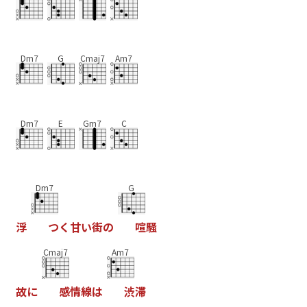
Dm7
G
Cmaj7
Am7
Dm7
E
Gm7
C
Dm7
G
浮
つ
く
甘
い
街
の
喧
騒
Cmaj7
Am7
故
に
感
情
線
は
渋
滞