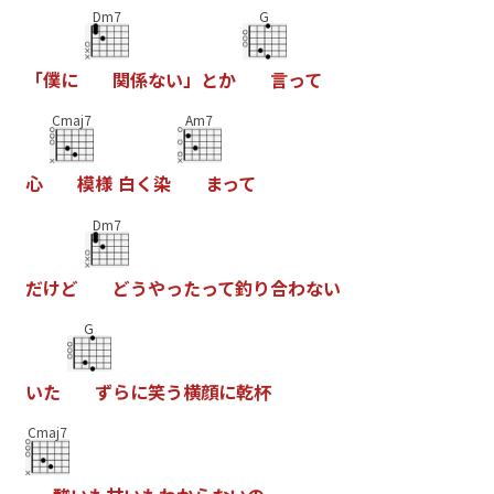
Dm7
G
「
僕
に
関
係
な
い
」
と
か
言
っ
て
Cmaj7
Am7
心
模
様
白
く
染
ま
っ
て
Dm7
だ
け
ど
ど
う
や
っ
た
っ
て
釣
り
合
わ
な
い
G
い
た
ず
ら
に
笑
う
横
顔
に
乾
杯
Cmaj7