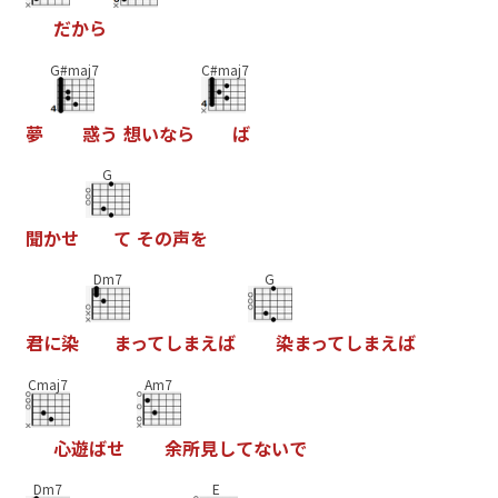
だ
か
ら
G#maj7
C#maj7
夢
惑
う
想
い
な
ら
ば
G
聞
か
せ
て
そ
の
声
を
Dm7
G
君
に
染
ま
っ
て
し
ま
え
ば
染
ま
っ
て
し
ま
え
ば
Cmaj7
Am7
心
遊
ば
せ
余
所
見
し
て
な
い
で
Dm7
E