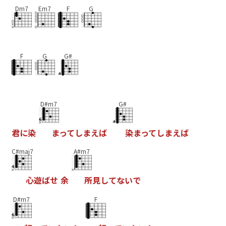
Dm7
Em7
F
G
F
G
G#
D#m7
G#
君
に
染
ま
っ
て
し
ま
え
ば
染
ま
っ
て
し
ま
え
ば
C#maj7
A#m7
心
遊
ば
せ
余
所
見
し
て
な
い
で
D#m7
F