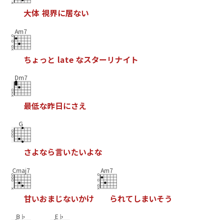
大
体
視
界
に
居
な
い
Am7
ち
ょ
っ
と
l
a
t
e
な
ス
タ
ー
リ
ナ
イ
ト
Dm7
最
低
な
昨
日
に
さ
え
G
さ
よ
な
ら
言
い
た
い
よ
な
Cmaj7
Am7
甘
い
お
ま
じ
な
い
か
け
ら
れ
て
し
ま
い
そ
う
B♭
E♭