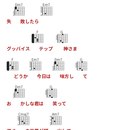
Dm7
Em7
失
敗
し
た
ら
F
G
グ
ッ
バ
イ
ス
テ
ッ
プ
神
さ
ま
F
Em7
Dm7
G
ど
う
か
今
日
は
味
方
し
て
Dm7
G
お
か
し
な
君
は
笑
っ
て
Cmaj7
Am7