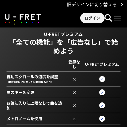
旧デザインに切り替える
ログイン
U-FRETプレミアム
「全ての機能」を
「広告なし」で始
めよう
登録な
U-FRETプレミアム
し
自動スクロールの速度を調整
×
（曲のBPMに合わせた自動調整もあり）
曲のキーを変更
×
お気に入りに上限なしで曲を追
×
加
メトロノームを使用
×