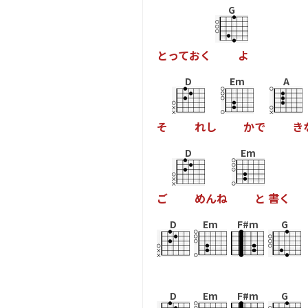
G
と
っ
て
お
く
よ
D
Em
A
そ
れ
し
か
で
き
D
Em
ご
め
ん
ね
と
書
く
D
Em
F#m
G
D
Em
F#m
G