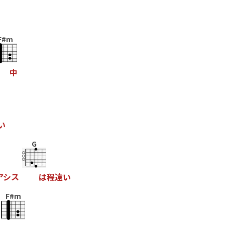
F#m
中
い
G
ア
シ
ス
は
程
遠
い
F#m