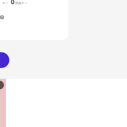
0
キー
原曲キー