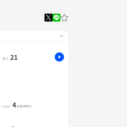
21
速さ
4
Capo
★簡単弾き