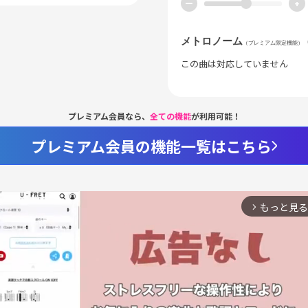
ー
+
メトロノーム
（プレミアム限定機能）
この曲は対応していません
プレミアム会員なら、
全ての機能
が利用可能！
プレミアム会員の機能一覧はこちら
もっと見る
arrow_forward_ios