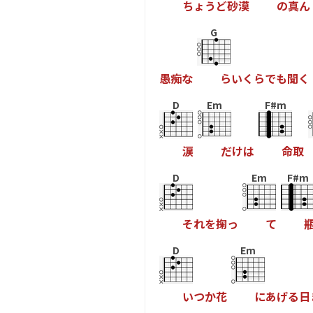
ち
ょ
う
ど
砂
漠
の
真
ん
G
愚
痴
な
ら
い
く
ら
で
も
聞
く
D
Em
F#m
涙
だ
け
は
命
取
D
Em
F#m
そ
れ
を
掬
っ
て
D
Em
い
つ
か
花
に
あ
げ
る
日