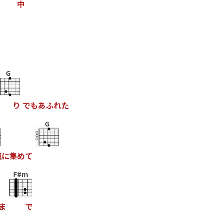
中
G
り
で
も
あ
ふ
れ
た
G
瓶
に
集
め
て
F#m
ま
で