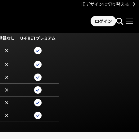
旧デザインに切り替える
ログイン
登録なし
U-FRETプレミアム
×
×
×
×
×
×