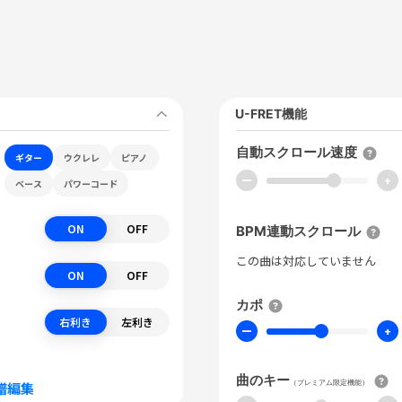
U-FRET機能
自動スクロール速度
ギター
ウクレレ
ピアノ
ー
+
ベース
パワーコード
ON
OFF
BPM連動スクロール
この曲は対応していません
ON
OFF
カポ
右利き
左利き
ー
+
曲のキー
（プレミアム限定機能）
譜編集