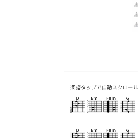
楽譜タップで自動スクロー
D
Em
F#m
G
D
Em
F#m
G