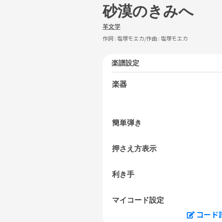
砂漠のきみへ
羊文学
作詞 :
塩塚モエカ
/作曲 :
塩塚モエカ
楽譜設定
楽器
簡単弾き
押さえ方表示
利き手
マイコード設定
コード