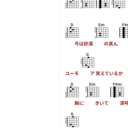
D
Em
F#
今
は
砂
漠
の
真
ん
G
ユ
ー
モ
ア
笑
え
て
い
る
か
D
Em
F#m
胸
に
き
い
て
深
G