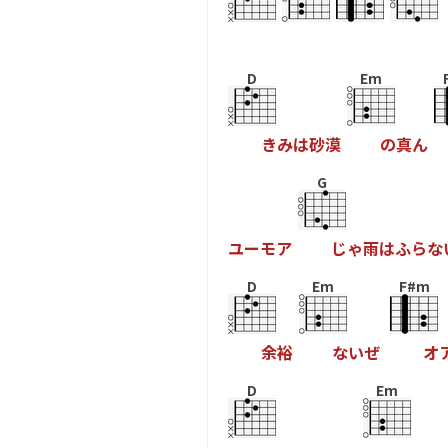
D
Em
き
み
は
砂
漠
の
真
ん
G
ユ
ー
モ
ア
じ
ゃ
雨
は
ふ
ら
な
D
Em
F#m
余
裕
な
い
ぜ
オ
D
Em