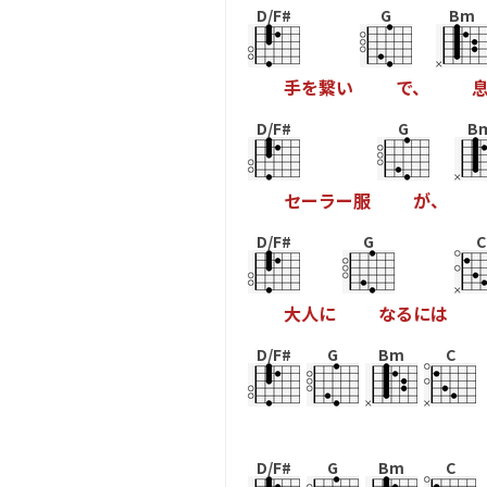
D/F#
G
Bm
手
を
繋
い
で
、
D/F#
G
B
セ
ー
ラ
ー
服
が
、
D/F#
G
C
大
人
に
な
る
に
は
D/F#
G
Bm
C
D/F#
G
Bm
C