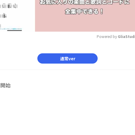
Powered by 
GliaStud
Mute
通常ver
ル開始