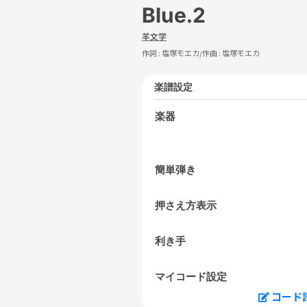
Blue.2
羊文学
作詞 :
塩塚モエカ
/作曲 :
塩塚モエカ
楽譜設定
楽器
簡単弾き
押さえ方表示
利き手
マイコード設定
コード