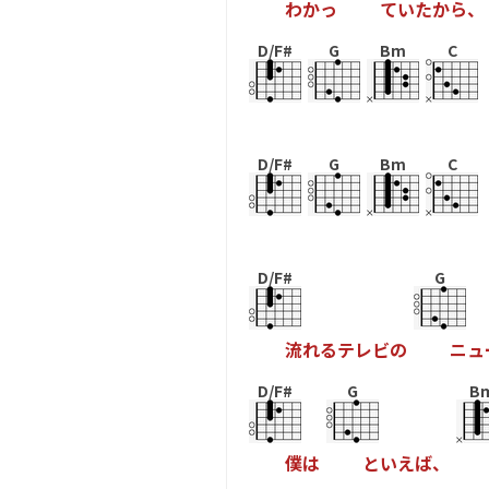
わ
か
っ
て
い
た
か
ら
、
D/F#
G
Bm
C
D/F#
G
Bm
C
D/F#
G
流
れ
る
テ
レ
ビ
の
ニ
ュ
D/F#
G
B
僕
は
と
い
え
ば
、