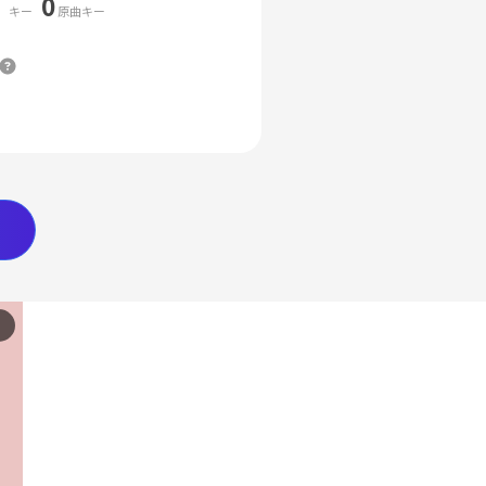
0
キー
原曲キー