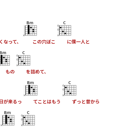
Bm
C
く
な
っ
て
、
こ
の
穴
ぼ
こ
に
僕
一
人
と
Bm
C
も
の
を
詰
め
て
、
Bm
C
日
が
来
る
っ
て
こ
と
は
も
う
ず
っ
と
昔
か
ら
Bm
C