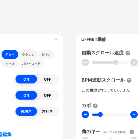
U-FRET機能
自動スクロール速度
ギター
ウクレレ
ピアノ
ー
+
ベース
パワーコード
ON
OFF
BPM連動スクロール
この曲は対応していません
ON
OFF
カポ
右利き
左利き
ー
+
曲のキー
（プレミアム限定機能）
譜編集