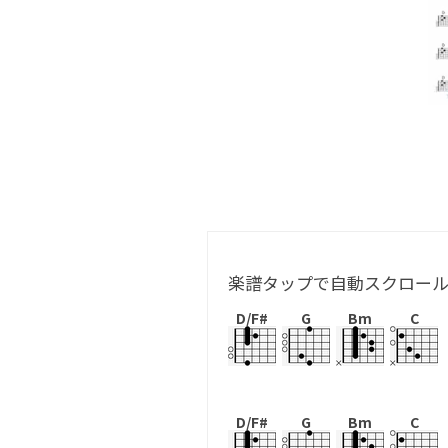
楽譜タップで自動スクロー
D/F#
G
Bm
C
D/F#
G
Bm
C