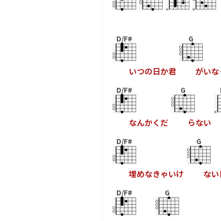
D/F#
G
い
つ
の
日
か
君
が
い
な
D/F#
G
な
ん
か
く
だ
ら
な
い
D/F#
G
埋
め
な
き
ゃ
い
け
な
い
D/F#
G