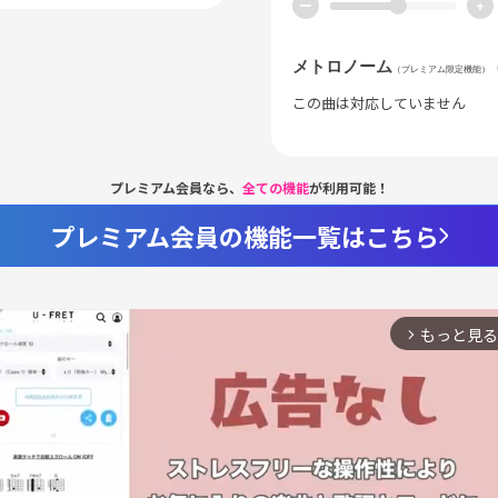
ー
+
メトロノーム
（プレミアム限定機能）
この曲は対応していません
プレミアム会員なら、
全ての機能
が利用可能！
プレミアム会員の機能一覧はこちら
もっと見る
arrow_forward_ios