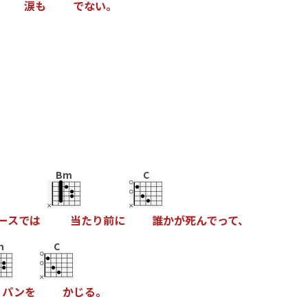
涙
も
で
な
い
。
Bm
C
ー
ス
で
は
当
た
り
前
に
誰
か
が
死
ん
で
っ
て
、
m
C
パ
ン
を
か
じ
る
。