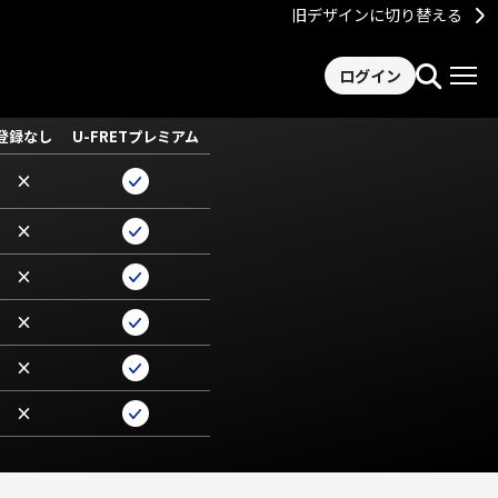
旧デザインに切り替える
ログイン
登録なし
U-FRETプレミアム
×
×
×
×
×
×