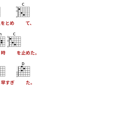
C
息
を
と
め
て
、
m
C
時
を
止
め
た
。
D
早
す
ぎ
た
。