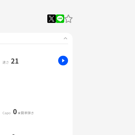
21
速さ
0
Capo
★簡単弾き