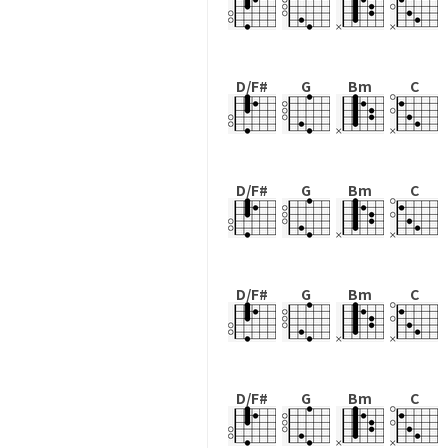
D/F#
G
Bm
C
D/F#
G
Bm
C
D/F#
G
Bm
C
D/F#
G
Bm
C