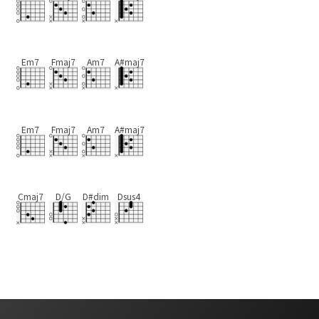
Em7
Fmaj7
Am7
A#maj7
Em7
Fmaj7
Am7
A#maj7
Cmaj7
D/G
D#dim
Dsus4