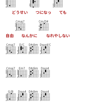
ど
う
せ
い
つ
に
な
っ
て
も
Cmaj7
Cm/D#
自
由
な
ん
か
に
な
れ
や
し
な
い
Cmaj7
D/C
D#dim
Dsus4/C
Cmaj7
Em7
D#dim
Dsus4
G/B
Dsus4
D#dim
Dsus4