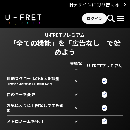
旧デザインに切り替える
ログイン
U-FRETプレミアム
「全ての機能」を
「広告なし」で始
めよう
登録な
U-FRETプレミアム
し
自動スクロールの速度を調整
×
（曲のBPMに合わせた自動調整もあり）
曲のキーを変更
×
お気に入りに上限なしで曲を追
×
加
メトロノームを使用
×