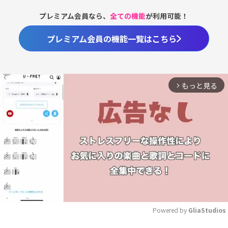
プレミアム会員なら、
全ての機能
が利用可能！
プレミアム会員の機能一覧はこちら
もっと見る
arrow_forward_ios
Powered by 
GliaStudios