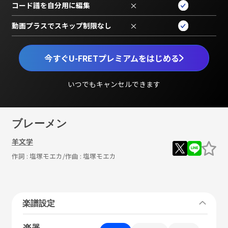
コード譜を自分用に編集
×
動画プラスでスキップ制限なし
×
今すぐU-FRETプレミアムをはじめる
いつでもキャンセルできます
ブレーメン
羊文学
作詞 :
塩塚モエカ
/作曲 :
塩塚モエカ
楽譜設定
楽器