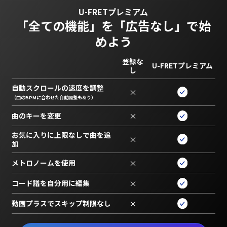
U-FRETプレミアム
「全ての機能」を
「広告なし」で始
めよう
登録な
U-FRETプレミアム
し
自動スクロールの速度を調整
×
（曲のBPMに合わせた自動調整もあり）
曲のキーを変更
×
お気に入りに上限なしで曲を追
×
加
メトロノームを使用
×
コード譜を自分用に編集
×
動画プラスでスキップ制限なし
×