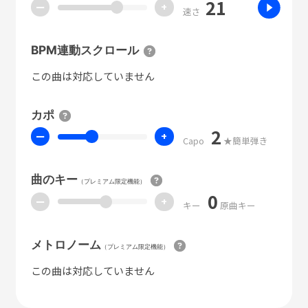
21
ー
+
速さ
BPM連動スクロール
この曲は対応していません
カポ
2
ー
+
Capo
★簡単弾き
曲のキー
（プレミアム限定機能）
0
ー
+
キー
原曲キー
メトロノーム
（プレミアム限定機能）
この曲は対応していません