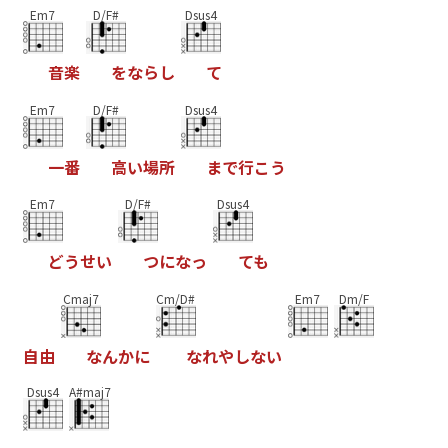
Em7
D/F#
Dsus4
音
楽
を
な
ら
し
て
Em7
D/F#
Dsus4
一
番
高
い
場
所
ま
で
行
こ
う
Em7
D/F#
Dsus4
ど
う
せ
い
つ
に
な
っ
て
も
Cmaj7
Cm/D#
Em7
Dm/F
自
由
な
ん
か
に
な
れ
や
し
な
い
Dsus4
A#maj7