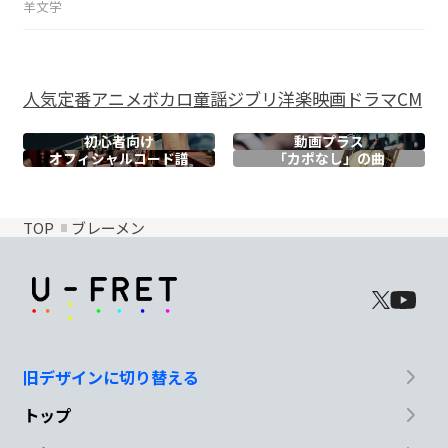
羊文学
人気
定番
アニメ
ボカロ
童謡
ジブリ
洋楽
映画
ドラマ
CM
初心者向け
動画プラス
オフィシャル
コード譜
「カポなし」の曲
TOP
ブレーメン
旧デザインに切り替える
トップ