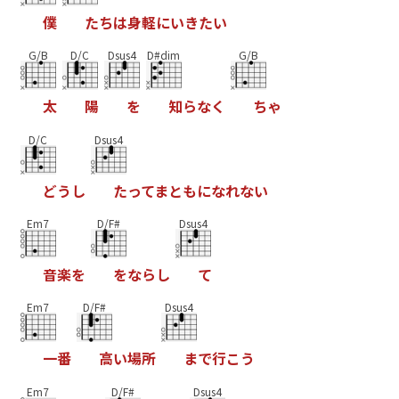
僕
た
ち
は
身
軽
に
い
き
た
い
G/B
D/C
Dsus4
D#dim
G/B
太
陽
を
知
ら
な
く
ち
ゃ
D/C
Dsus4
ど
う
し
た
っ
て
ま
と
も
に
な
れ
な
い
Em7
D/F#
Dsus4
音
楽
を
を
な
ら
し
て
Em7
D/F#
Dsus4
一
番
高
い
場
所
ま
で
行
こ
う
Em7
D/F#
Dsus4