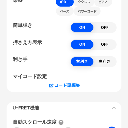
ギター
ウクレレ
ピアノ
ベース
パワーコード
簡単弾き
ON
OFF
押さえ方表示
ON
OFF
利き手
右利き
左利き
マイコード設定
コード譜編集
U-FRET機能
自動スクロール速度