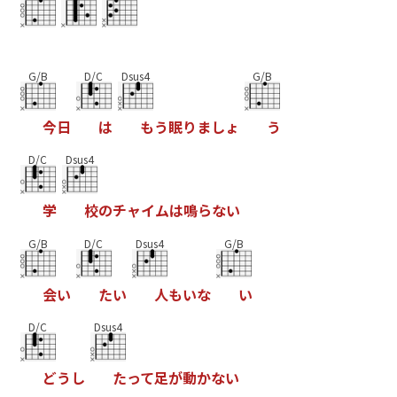
G/B
D/C
Dsus4
G/B
今
日
は
も
う
眠
り
ま
し
ょ
う
D/C
Dsus4
学
校
の
チ
ャ
イ
ム
は
鳴
ら
な
い
G/B
D/C
Dsus4
G/B
会
い
た
い
人
も
い
な
い
D/C
Dsus4
ど
う
し
た
っ
て
足
が
動
か
な
い