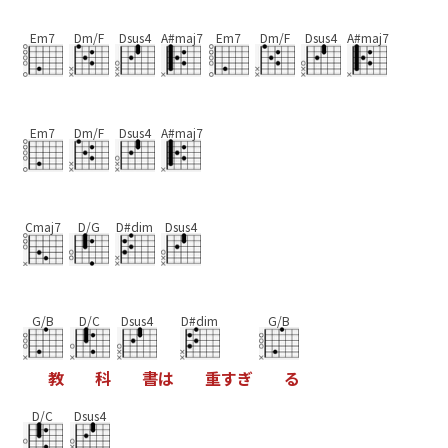
Em7
Dm/F
Dsus4
A#maj7
Em7
Dm/F
Dsus4
A#maj7
Em7
Dm/F
Dsus4
A#maj7
Cmaj7
D/G
D#dim
Dsus4
G/B
D/C
Dsus4
D#dim
G/B
教
科
書
は
重
す
ぎ
る
D/C
Dsus4