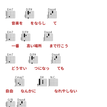
Em7
D/F#
Dsus4
音
楽
を
を
な
ら
し
て
Em7
D/F#
Dsus4
一
番
高
い
場
所
ま
で
行
こ
う
Em7
D/F#
Dsus4
ど
う
せ
い
つ
に
な
っ
て
も
Cmaj7
D#
N.C.
自
由
な
ん
か
に
な
れ
や
し
な
い
G/B
Dsus4