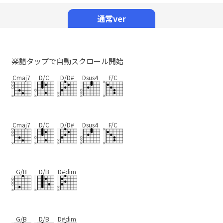
Mute
通常ver
楽譜タップで自動スクロール開始
Cmaj7
D/C
D/D#
Dsus4
F/C
Cmaj7
D/C
D/D#
Dsus4
F/C
G/B
D/B
D#dim
G/B
D/B
D#dim