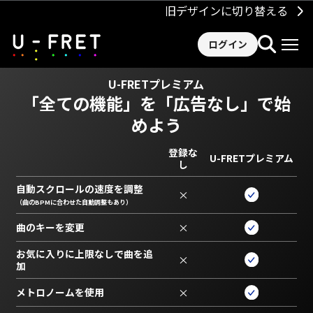
旧デザインに切り替える
ログイン
U-FRETプレミアム
「全ての機能」を
「広告なし」で始
めよう
登録な
U-FRETプレミアム
し
自動スクロールの速度を調整
×
（曲のBPMに合わせた自動調整もあり）
曲のキーを変更
×
お気に入りに上限なしで曲を追
×
加
メトロノームを使用
×