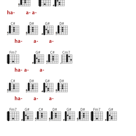
h
a
-
a
-
a
-
C#
D#
G#
D#
h
a
-
a
-
a
-
Fm7
G#
C#
Cm7
h
a
-
a
-
a
-
C#
D#
G#
D#
h
a
-
a
-
a
-
Fm7
G#
C#
D#
G#
D#
Fm7
G#