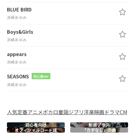
BLUE BIRD
浜崎あゆみ
Boys&Girls
浜崎あゆみ
appears
浜崎あゆみ
SEASONS
初心者ver
浜崎あゆみ
人気
定番
アニメ
ボカロ
童謡
ジブリ
洋楽
映画
ドラマ
CM
初心者向け
動画プラス
オフィシャル
コード譜
「カポなし」の曲