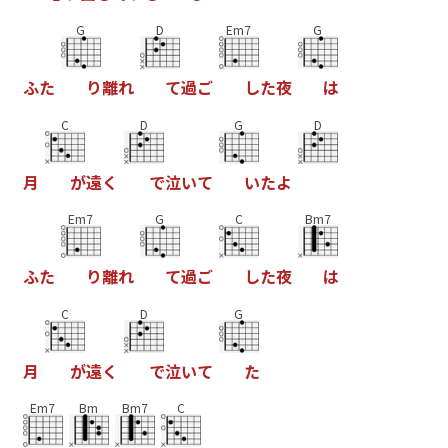
G
D
Em7
G
ふ
た
り
離
れ
て
過
ご
し
た
夜
は
C
D
G
D
月
が
遠
く
で
泣
い
て
い
た
よ
Em7
G
C
Bm7
ふ
た
り
離
れ
て
過
ご
し
た
夜
は
C
D
G
月
が
遠
く
で
泣
い
て
た
Em7
Bm
Bm7
C