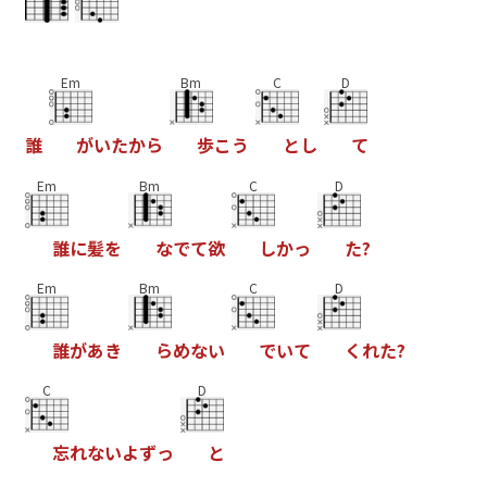
Em
Bm
C
D
誰
が
い
た
か
ら
歩
こ
う
と
し
て
Em
Bm
C
D
誰
に
髪
を
な
で
て
欲
し
か
っ
た
?
Em
Bm
C
D
誰
が
あ
き
ら
め
な
い
で
い
て
く
れ
た
?
C
D
忘
れ
な
い
よ
ず
っ
と