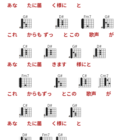
あ
な
た
に
届
く
様
に
と
G#
D#
Fm7
G#
こ
れ
か
ら
も
ず
っ
と
こ
の
歌
声
が
C#
D#
G#
D#
あ
な
た
に
届
き
ま
す
様
に
と
Fm7
G#
C#
Cm7
こ
れ
か
ら
も
ず
っ
と
こ
の
歌
声
が
C#
D#
G#
あ
な
た
に
届
く
様
に
と
D#
Fm7
G#