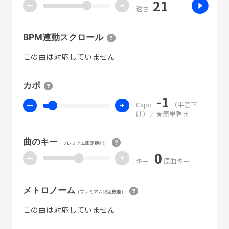
21
ー
+
速さ
BPM連動スクロール
この曲は対応していません
カポ
-1
Capo
（半音下
ー
+
げ）／★簡単弾き
曲のキー
（プレミアム限定機能）
0
ー
+
キー
原曲キー
メトロノーム
（プレミアム限定機能）
この曲は対応していません