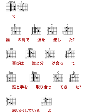
Gsus4
G
て
Em
Bm
C
D
誰
の
肩
で
涙
を
流
し
た
?
Em
Bm
C
D
喜
び
は
誰
と
分
け
合
っ
て
Em
Bm
C
D
誰
と
手
を
取
り
合
っ
て
き
た
?
C
D
思
い
出
し
て
い
る
よ