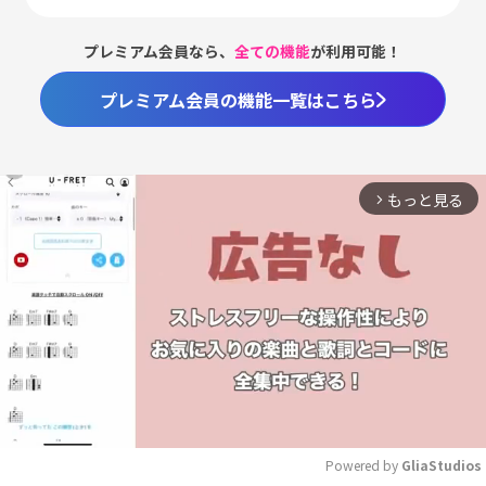
プレミアム会員なら、
全ての機能
が利用可能！
プレミアム会員の機能一覧はこちら
もっと見る
arrow_forward_ios
Powered by 
GliaStudios