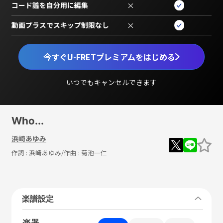
コード譜を自分用に編集
×
動画プラスでスキップ制限なし
×
今すぐU-FRETプレミアムをはじめる
いつでもキャンセルできます
Who...
浜崎あゆみ
作詞 :
浜崎あゆみ
/作曲 :
菊池一仁
楽譜設定
楽器