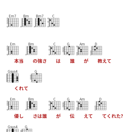
Em7
Bm
Bm7
C
Em
Bm
C
G
Am
D
本
当
の
強
さ
は
誰
が
教
え
て
Gsus4
G
く
れ
て
Em
Bm
C
G
Am
D
優
し
さ
は
誰
が
伝
え
て
て
く
れ
た
?
Gsus4
G