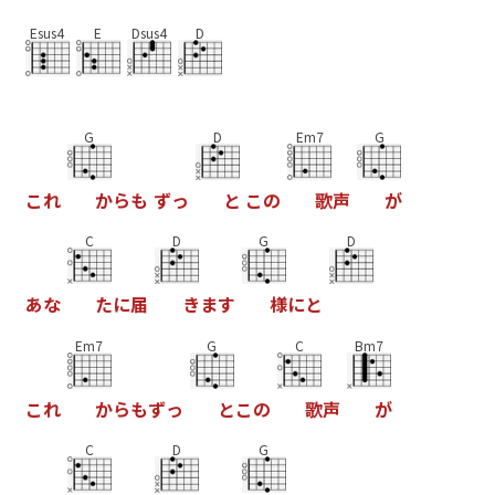
Esus4
E
Dsus4
D
G
D
Em7
G
こ
れ
か
ら
も
ず
っ
と
こ
の
歌
声
が
C
D
G
D
あ
な
た
に
届
き
ま
す
様
に
と
Em7
G
C
Bm7
こ
れ
か
ら
も
ず
っ
と
こ
の
歌
声
が
C
D
G