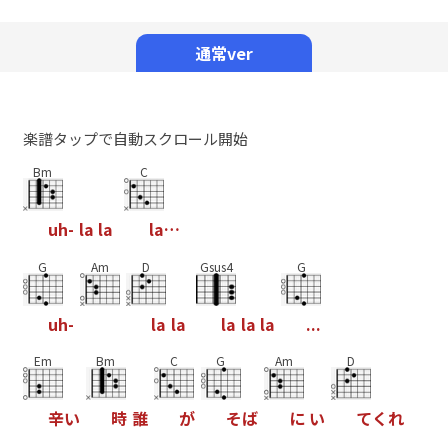
Mute
通常ver
楽譜タップで自動スクロール開始
Bm
C
u
h
-
l
a
l
a
l
a
…
G
Am
D
Gsus4
G
u
h
-
l
a
l
a
l
a
l
a
l
a
.
.
.
Em
Bm
C
G
Am
D
辛
い
時
誰
が
そ
ば
に
い
て
く
れ