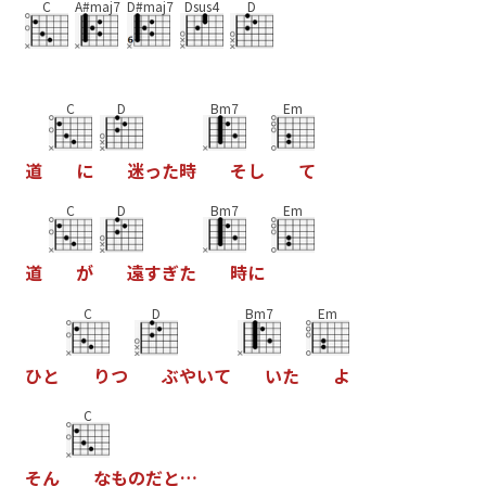
C
A#maj7
D#maj7
Dsus4
D
C
D
Bm7
Em
道
に
迷
っ
た
時
そ
し
て
C
D
Bm7
Em
道
が
遠
す
ぎ
た
時
に
C
D
Bm7
Em
ひ
と
り
つ
ぶ
や
い
て
い
た
よ
C
そ
ん
な
も
の
だ
と
…