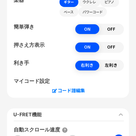
ギター
ウクレレ
ピアノ
ベース
パワーコード
簡単弾き
ON
OFF
押さえ方表示
ON
OFF
利き手
右利き
左利き
マイコード設定
コード譜編集
U-FRET機能
自動スクロール速度