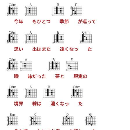
C#m
A
B
E
今
年
も
ひ
と
つ
季
節
が
巡
っ
て
C#m
A
B
C#m
思
い
出
は
ま
た
遠
く
な
っ
た
C#m
A
B
E
曖
昧
だ
っ
た
夢
と
現
実
の
C#m
A
B
C#m
境
界
線
は
濃
く
な
っ
た
Em
C
D
G