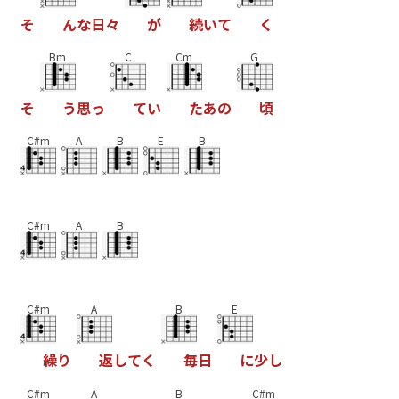
そ
ん
な
日
々
が
続
い
て
く
Bm
C
Cm
G
そ
う
思
っ
て
い
た
あ
の
頃
C#m
A
B
E
B
C#m
A
B
C#m
A
B
E
繰
り
返
し
て
く
毎
日
に
少
し
C#m
A
B
C#m