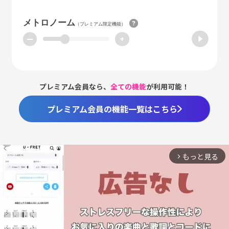
メトロノーム
（プレミアム限定機能）
ー
+
プレミアム会員なら、
全ての機能
が利用可能！
プレミアム会員の機能一覧はこちら
もっと見る
arrow_forward_ios