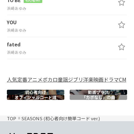
浜崎あゆみ
YOU
浜崎あゆみ
fated
浜崎あゆみ
人気
定番
アニメ
ボカロ
童謡
ジブリ
洋楽
映画
ドラマ
CM
初心者向け
動画プラス
オフィシャル
コード譜
「カポなし」の曲
TOP
SEASONS (初心者向け簡単コード ver.)