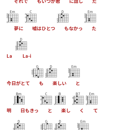
そ
れ
で
も
い
つ
か
君
に
話
し
た
Em
C
D
Em
夢
に
嘘
は
ひ
と
つ
も
な
か
っ
た
D
L
a
L
a
-
i
G
D
Em
今
日
が
と
て
も
楽
し
い
と
Bm
C
B
B7
Em
明
日
も
き
っ
と
楽
し
く
て
D
G
D
Em