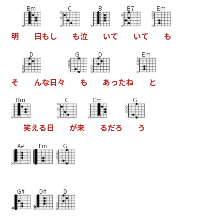
Bm
C
B
B7
Em
明
日
も
し
も
泣
い
て
い
て
も
D
G
D
Em
そ
ん
な
日
々
も
あ
っ
た
ね
と
Bm
C
Cm
G
笑
え
る
日
が
来
る
だ
ろ
う
A#
Fm
G
G#
D#
D