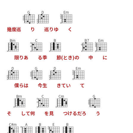
G
D
Em
幾
度
巡
り
巡
り
ゆ
く
Bm
C
B
B7
Em
限
り
あ
る
季
節
(
と
き
)
の
中
に
D
G
D
Em
僕
ら
は
今
生
き
て
い
て
Bm
C
Cm
G
そ
し
て
何
を
見
つ
け
る
だ
ろ
う
C#m
A
B
E
B