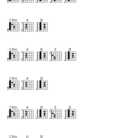
C#m
A
B
C#m
A
B
E
B
C#m
A
B
C#m
A
B
E
B
C#m
A
B