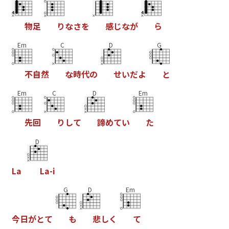
物
足
り
な
さ
を
感
じ
な
が
ら
Em
C
D
G
不
自
然
な
時
代
の
せ
い
だ
よ
と
Em
C
D
Em
先
回
り
し
て
諦
め
て
い
た
D
L
a
L
a
-
i
G
D
Em
今
日
が
と
て
も
悲
し
く
て