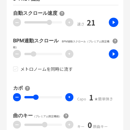
自動スクロール速度
21
ー
+
速さ
BPM連動スクロール
BPM連動スクロール（プレミアム限定機
能）
ー
+
メトロノームを同時に流す
カポ
1
ー
+
Capo
★簡単弾き
曲のキー
（プレミアム限定機能）
0
ー
+
キー
原曲キー