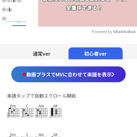
Powered by 
GliaStudios
Mute
通常ver
初心者ver
動画プラスでMVに合わせて楽譜を表示
楽譜タップで自動スクロール開始
Dm
C
Am
A#
Dm
C
Am
A#