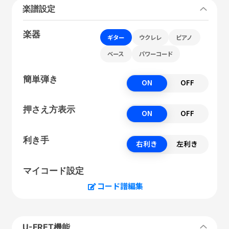
楽譜設定
楽器
ギター
ウクレレ
ピアノ
ベース
パワーコード
簡単弾き
ON
OFF
押さえ方表示
ON
OFF
利き手
右利き
左利き
マイコード設定
コード譜編集
U-FRET機能