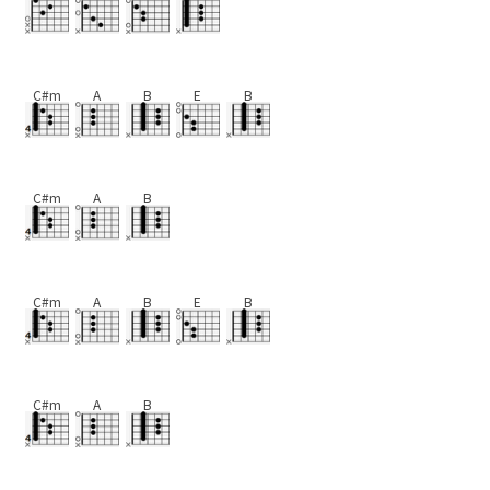
C#m
A
B
E
B
C#m
A
B
C#m
A
B
E
B
C#m
A
B