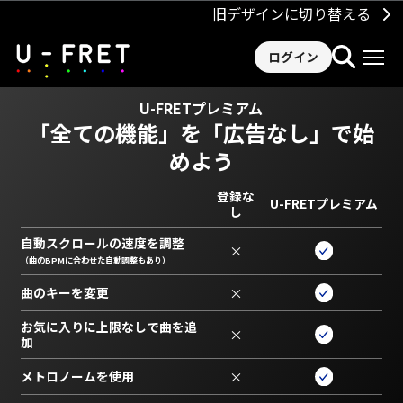
旧デザインに切り替える
ログイン
U-FRETプレミアム
「全ての機能」を
「広告なし」で始
めよう
登録な
U-FRETプレミアム
し
自動スクロールの速度を調整
×
（曲のBPMに合わせた自動調整もあり）
曲のキーを変更
×
お気に入りに上限なしで曲を追
×
加
メトロノームを使用
×