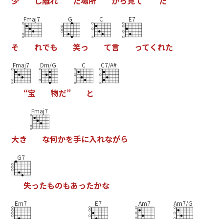
少
し
離
れ
た
場
所
か
ら
見
て
た
Fmaj7
G
C
E7
そ
れ
で
も
笑
っ
て
言
っ
て
く
れ
た
Fmaj7
Dm/G
C
C7/A#
“
宝
物
だ
”
と
Fmaj7
大
き
な
何
か
を
手
に
入
れ
な
が
ら
G7
失
っ
た
も
の
も
あ
っ
た
か
な
Em7
E7
Am7
Am7/G