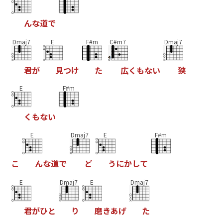
ん
な
道
で
Dmaj7
E
F#m
C#m7
Dmaj7
君
が
見
つ
け
た
広
く
も
な
い
狭
E
F#m
く
も
な
い
E
Dmaj7
E
F#m
こ
ん
な
道
で
ど
う
に
か
し
て
E
Dmaj7
E
Dmaj7
君
が
ひ
と
り
磨
き
あ
げ
た