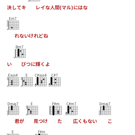
決
し
て
キ
レ
イ
な
人
間
(
マ
ル
)
に
は
な
Em7
れ
な
い
け
れ
ど
ね
Bm7
い
び
つ
に
輝
く
よ
Esus4
E
C#sus4
C#7
Dmaj7
E
F#m
C#m7
Dmaj7
君
が
見
つ
け
た
広
く
も
な
い
こ
E
F#m