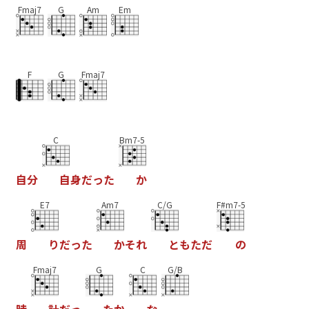
Fmaj7
G
Am
Em
F
G
Fmaj7
C
Bm7-5
自
分
自
身
だ
っ
た
か
E7
Am7
C/G
F#m7-5
周
り
だ
っ
た
か
そ
れ
と
も
た
だ
の
Fmaj7
G
C
G/B