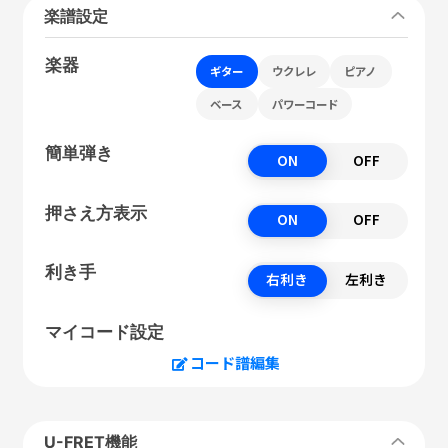
楽譜設定
楽器
ギター
ウクレレ
ピアノ
ベース
パワーコード
簡単弾き
ON
OFF
押さえ方表示
ON
OFF
利き手
右利き
左利き
マイコード設定
コード譜編集
U-FRET機能