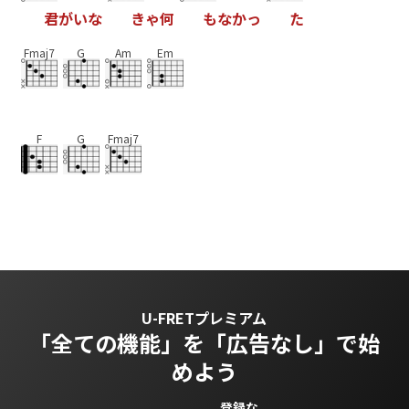
君
が
い
な
き
ゃ
何
も
な
か
っ
た
Fmaj7
G
Am
Em
F
G
Fmaj7
U-FRETプレミアム
「全ての機能」を
「広告なし」で始
めよう
登録な