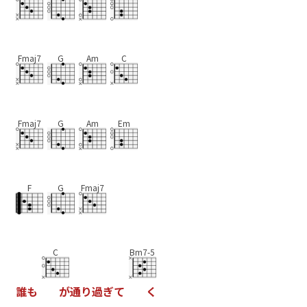
Fmaj7
G
Am
C
Fmaj7
G
Am
Em
F
G
Fmaj7
C
Bm7-5
誰
も
が
通
り
過
ぎ
て
く