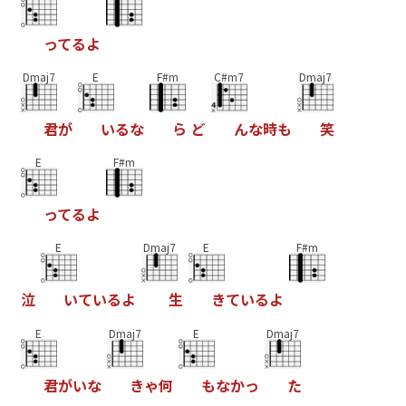
っ
て
る
よ
Dmaj7
E
F#m
C#m7
Dmaj7
君
が
い
る
な
ら
ど
ん
な
時
も
笑
E
F#m
っ
て
る
よ
E
Dmaj7
E
F#m
泣
い
て
い
る
よ
生
き
て
い
る
よ
E
Dmaj7
E
Dmaj7
君
が
い
な
き
ゃ
何
も
な
か
っ
た