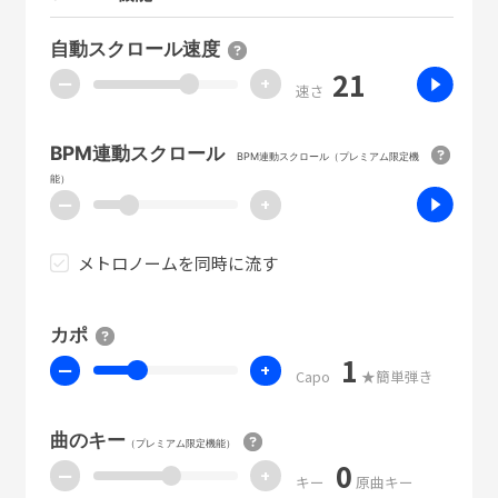
自動スクロール速度
21
ー
+
速さ
BPM連動スクロール
BPM連動スクロール（プレミアム限定機
能）
ー
+
メトロノームを同時に流す
カポ
1
ー
+
Capo
★簡単弾き
曲のキー
（プレミアム限定機能）
0
ー
+
キー
原曲キー