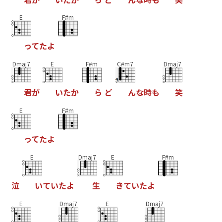
E
F#m
っ
て
た
よ
Dmaj7
E
F#m
C#m7
Dmaj7
君
が
い
た
か
ら
ど
ん
な
時
も
笑
E
F#m
っ
て
た
よ
E
Dmaj7
E
F#m
泣
い
て
い
た
よ
生
き
て
い
た
よ
E
Dmaj7
E
Dmaj7