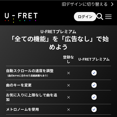
旧デザインに切り替える
ログイン
U-FRETプレミアム
「全ての機能」を
「広告なし」で始
めよう
登録な
U-FRETプレミアム
し
自動スクロールの速度を調整
×
（曲のBPMに合わせた自動調整もあり）
曲のキーを変更
×
お気に入りに上限なしで曲を追
×
加
メトロノームを使用
×