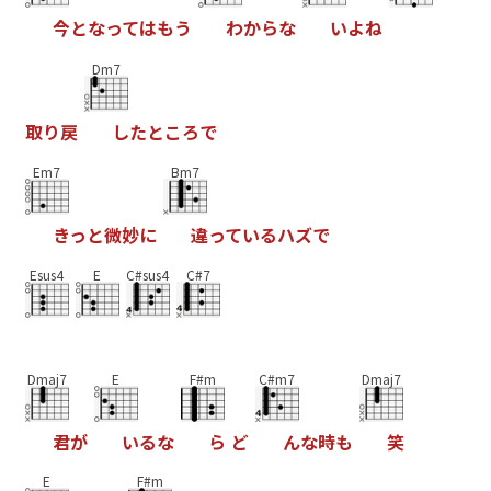
今
と
な
っ
て
は
も
う
わ
か
ら
な
い
よ
ね
Dm7
取
り
戻
し
た
と
こ
ろ
で
Em7
Bm7
き
っ
と
微
妙
に
違
っ
て
い
る
ハ
ズ
で
Esus4
E
C#sus4
C#7
Dmaj7
E
F#m
C#m7
Dmaj7
君
が
い
る
な
ら
ど
ん
な
時
も
笑
E
F#m