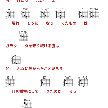
時
計
だ
っ
た
か
な
Am
C/G
Fmaj7
Dm/G
C
C7/A#
壊
れ
そ
う
に
な
っ
て
た
も
の
は
Fmaj7
ガ
ラ
ク
タ
を
守
り
続
け
る
腕
は
G7
ど
ん
な
に
痛
か
っ
た
こ
と
だ
ろ
う
Em7
E7
Am7
Am7/G
何
を
犠
牲
に
し
て
き
た
の
だ
ろ
う
Dm7