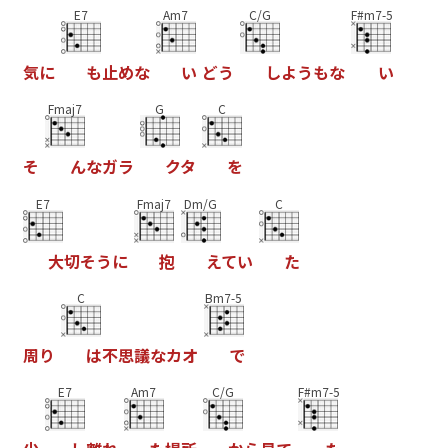
E7
Am7
C/G
F#m7-5
気
に
も
止
め
な
い
ど
う
し
よ
う
も
な
い
Fmaj7
G
C
そ
ん
な
ガ
ラ
ク
タ
を
E7
Fmaj7
Dm/G
C
大
切
そ
う
に
抱
え
て
い
た
C
Bm7-5
周
り
は
不
思
議
な
カ
オ
で
E7
Am7
C/G
F#m7-5