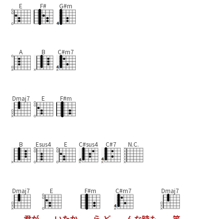
E
F#
G#m
A
B
C#m7
Dmaj7
E
F#m
B
Esus4
E
C#sus4
C#7
N.C.
Dmaj7
E
F#m
C#m7
Dmaj7
君
が
い
た
か
ら
ど
ん
な
時
も
笑