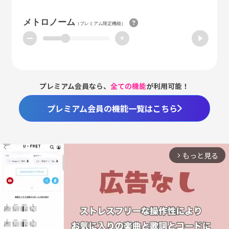
メトロノーム
（プレミアム限定機能）
ー
+
プレミアム会員なら、
全ての機能
が利用可能！
プレミアム会員の機能一覧はこちら
もっと見る
arrow_forward_ios