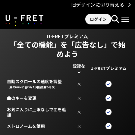
旧デザインに切り替える
ログイン
U-FRETプレミアム
「全ての機能」を
「広告なし」で始
めよう
登録な
U-FRETプレミアム
し
自動スクロールの速度を調整
×
（曲のBPMに合わせた自動調整もあり）
曲のキーを変更
×
お気に入りに上限なしで曲を追
×
加
メトロノームを使用
×