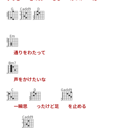
G
Cadd9
D
Em
通
り
を
わ
た
っ
て
Bm7
声
を
か
け
た
い
な
C
D
Gadd9
一
瞬
思
っ
た
け
ど
足
を
止
め
る
Cadd9