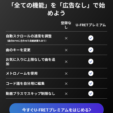
「全ての機能」を
「広告なし」で始
めよう
登録な
U-FRETプレミアム
し
自動スクロールの速度を調整
×
（曲のBPMに合わせた自動調整もあり）
曲のキーを変更
×
お気に入りに上限なしで曲を追
×
加
メトロノームを使用
×
コード譜を自分用に編集
×
動画プラスでスキップ制限なし
×
今すぐU-FRETプレミアムをはじめる