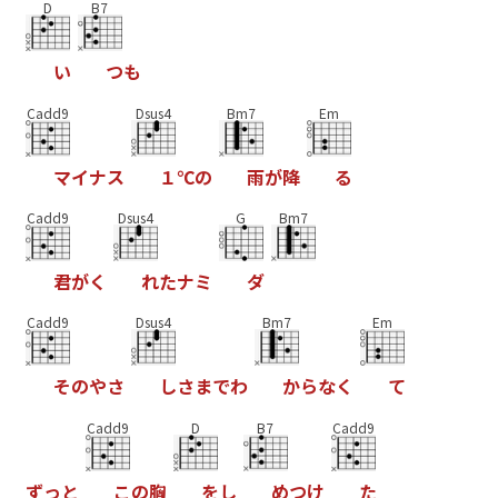
D
B7
い
つ
も
Cadd9
Dsus4
Bm7
Em
マ
イ
ナ
ス
１
℃
の
雨
が
降
る
Cadd9
Dsus4
G
Bm7
君
が
く
れ
た
ナ
ミ
ダ
Cadd9
Dsus4
Bm7
Em
そ
の
や
さ
し
さ
ま
で
わ
か
ら
な
く
て
Cadd9
D
B7
Cadd9
ず
っ
と
こ
の
胸
を
し
め
つ
け
た