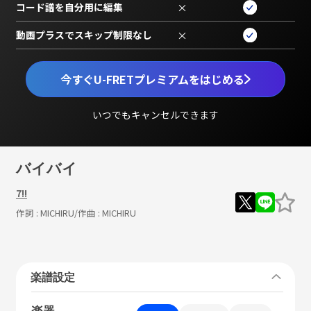
コード譜を自分用に編集
×
動画プラスでスキップ制限なし
×
今すぐU-FRETプレミアムをはじめる
いつでもキャンセルできます
バイバイ
7!!
作詞 :
MICHIRU
/作曲 :
MICHIRU
楽譜設定
楽器