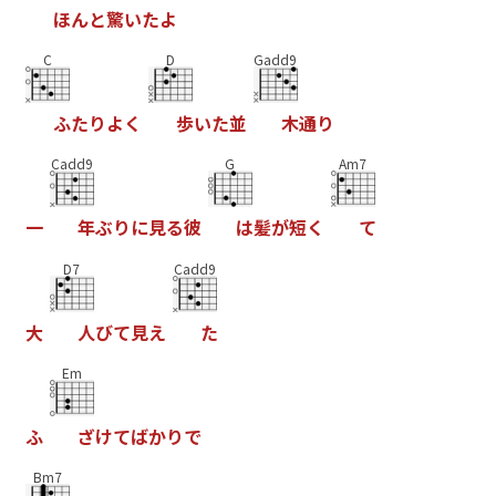
ほ
ん
と
驚
い
た
よ
C
D
Gadd9
ふ
た
り
よ
く
歩
い
た
並
木
通
り
Cadd9
G
Am7
一
年
ぶ
り
に
見
る
彼
は
髪
が
短
く
て
D7
Cadd9
大
人
び
て
見
え
た
Em
ふ
ざ
け
て
ば
か
り
で
Bm7