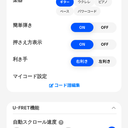
ギター
ウクレレ
ピアノ
ベース
パワーコード
簡単弾き
ON
OFF
押さえ方表示
ON
OFF
利き手
右利き
左利き
マイコード設定
コード譜編集
U-FRET機能
自動スクロール速度