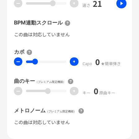
21
ー
+
速さ
BPM連動スクロール
この曲は対応していません
カポ
0
ー
+
Capo
★簡単弾き
曲のキー
（プレミアム限定機能）
0
ー
+
キー
原曲キー
メトロノーム
（プレミアム限定機能）
この曲は対応していません