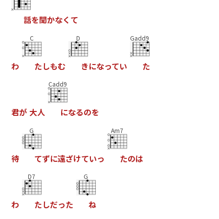
話
を
聞
か
な
く
て
C
D
Gadd9
わ
た
し
も
む
き
に
な
っ
て
い
た
Cadd9
君
が
大
人
に
な
る
の
を
G
Am7
待
て
ず
に
遠
ざ
け
て
い
っ
た
の
は
D7
G
わ
た
し
だ
っ
た
ね