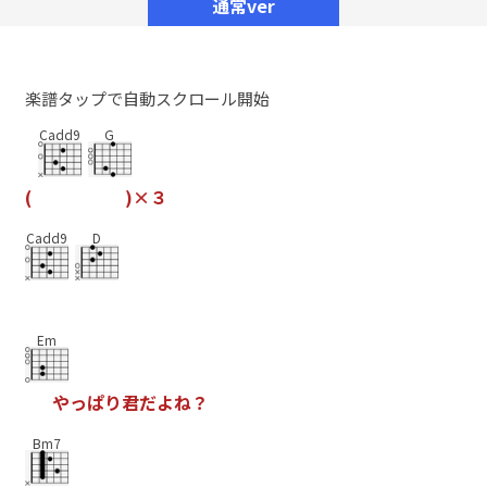
通常ver
楽譜タップで自動スクロール開始
Cadd9
G
(
)
×
３
Cadd9
D
Em
や
っ
ぱ
り
君
だ
よ
ね
？
Bm7