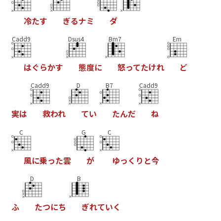
冷
た
す
ぎ
る
ナ
ミ
ダ
Cadd9
Dsus4
Bm7
Em
は
ぐ
ら
か
す
態
度
に
怒
っ
て
た
け
れ
ど
Cadd9
D
B7
Cadd9
実
は
救
わ
れ
て
い
た
ん
だ
ね
C
G
C
風
に
乗
っ
た
雲
が
ゆ
っ
く
り
と
今
D
B
ふ
た
つ
に
ち
ぎ
れ
て
い
く