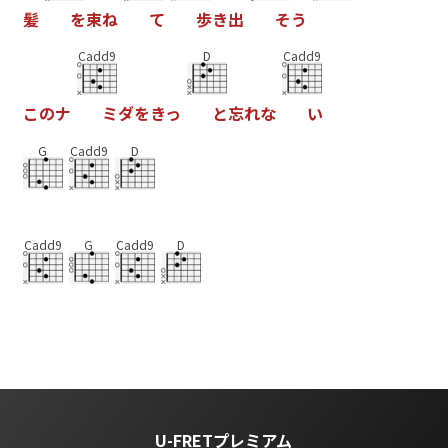
髪
を
束
ね
て
歩
き
出
そ
う
Cadd9
D
Cadd9
こ
の
ナ
ミ
ダ
を
き
っ
と
忘
れ
な
い
G
Cadd9
D
Cadd9
G
Cadd9
D
U-FRETプレミアム