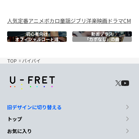
人気
定番
アニメ
ボカロ
童謡
ジブリ
洋楽
映画
ドラマ
CM
初心者向け
動画プラス
オフィシャル
コード譜
「カポなし」の曲
TOP
バイバイ
旧デザインに切り替える
トップ
お気に入り