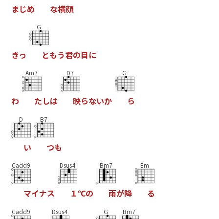
ま
じ
め
な
横
顔
G
き
っ
と
も
う
君
の
目
に
Am7
D7
G
わ
た
し
は
映
ら
な
い
か
ら
D
B7
い
つ
も
Cadd9
Dsus4
Bm7
Em
マ
イ
ナ
ス
１
℃
の
雨
が
降
る
Cadd9
Dsus4
G
Bm7