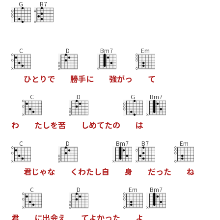
G
B7
C
D
Bm7
Em
ひ
と
り
で
勝
手
に
強
が
っ
て
C
D
G
Bm7
わ
た
し
を
苦
し
め
て
た
の
は
C
D
Bm7
B7
Em
君
じ
ゃ
な
く
わ
た
し
自
身
だ
っ
た
ね
C
D
Em
Bm7
君
に
出
会
え
て
よ
か
っ
た
よ