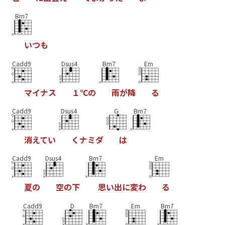
Bm7
い
つ
も
Cadd9
Dsus4
Bm7
Em
マ
イ
ナ
ス
１
℃
の
雨
が
降
る
Cadd9
Dsus4
G
Bm7
消
え
て
い
く
ナ
ミ
ダ
は
Cadd9
Dsus4
Bm7
Em
夏
の
空
の
下
思
い
出
に
変
わ
る
Cadd9
D
Bm7
Em
Bm7