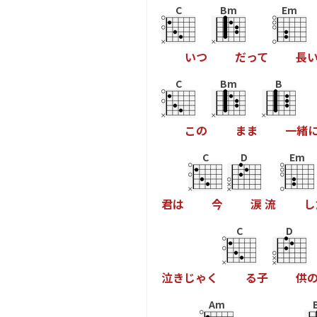
C
Bm
Em
い
つ
だ
っ
て
長
C
Bm
B
こ
の
ま
ま
一
緒
C
D
Em
君
は
今
涙
流
し
C
D
泣
き
じ
ゃ
く
る
子
供
Am