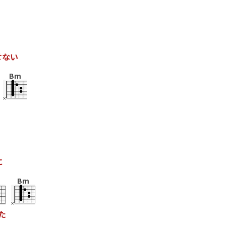
せ
な
い
Bm
に
Bm
た