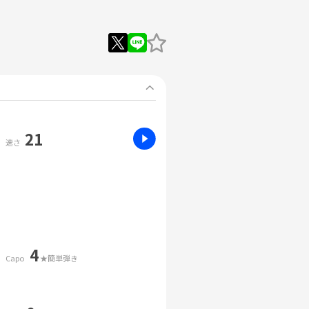
21
速さ
4
Capo
★簡単弾き