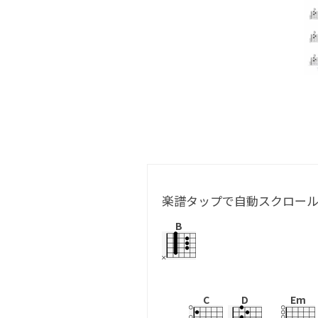
楽譜タップで自動スクロー
B
C
D
Em