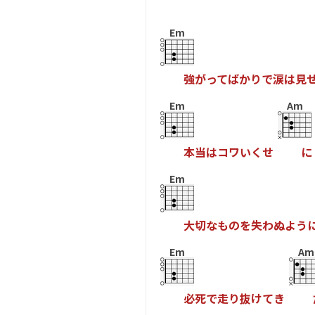
Em
強
が
っ
て
ば
か
り
で
涙
は
見
Em
Am
本
当
は
コ
ワ
い
く
せ
に
Em
大
切
な
も
の
を
失
わ
ぬ
よ
う
Em
Am
必
死
で
走
り
抜
け
て
き