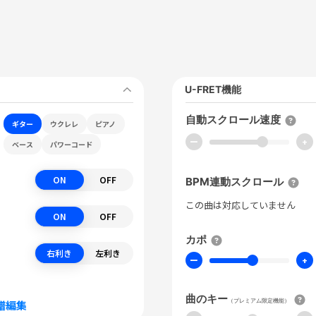
U-FRET機能
自動スクロール速度
ギター
ウクレレ
ピアノ
ー
+
ベース
パワーコード
ON
OFF
BPM連動スクロール
この曲は対応していません
ON
OFF
カポ
右利き
左利き
ー
+
曲のキー
（プレミアム限定機能）
譜編集