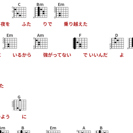
C
Bm
Em
い
夜
を
ふ
た
り
で
乗
り
越
え
た
Em
Am
F
D
に
い
る
か
ら
強
が
っ
て
な
い
で
い
い
ん
だ
よ
た
G
の
よ
う
に
Bm
B
Em
A
B