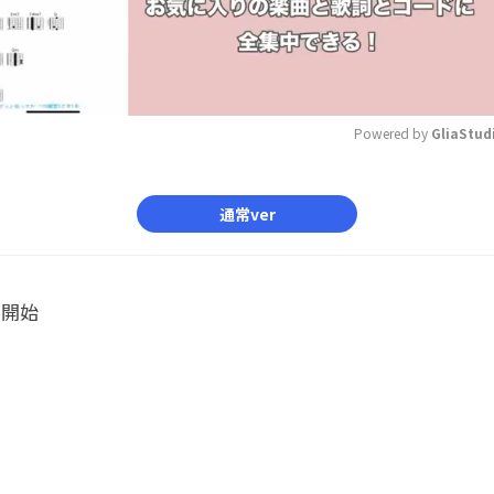
Powered by 
GliaStud
Mute
通常ver
ル開始