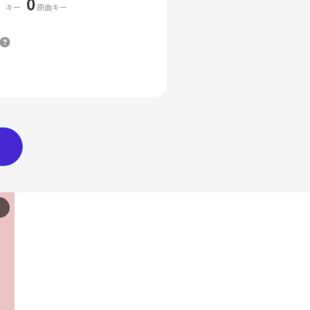
0
キー
原曲キー