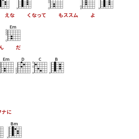
え
な
く
な
っ
て
も
ス
ス
ム
よ
Em
ん
だ
Em
D
C
B
ワ
ナ
に
Bm