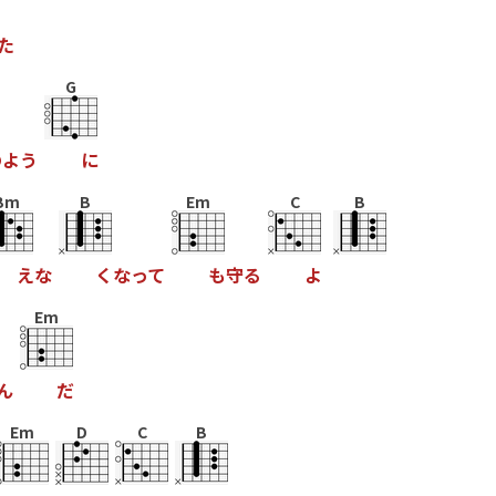
た
G
の
よ
う
に
Bm
B
Em
C
B
え
な
く
な
っ
て
も
守
る
よ
Em
ん
だ
Em
D
C
B