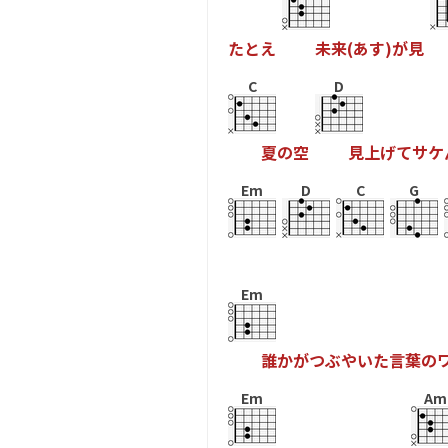
た
と
え
未
来
(
あ
す
)
が
見
C
D
夏
の
空
見
上
げ
て
サ
ケ
Em
D
C
G
Em
誰
か
が
つ
ぶ
や
い
た
言
葉
の
Em
Am