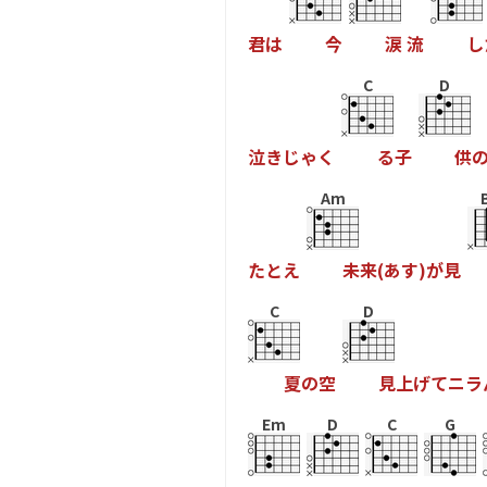
君
は
今
涙
流
し
C
D
泣
き
じ
ゃ
く
る
子
供
Am
た
と
え
未
来
(
あ
す
)
が
見
C
D
夏
の
空
見
上
げ
て
ニ
ラ
Em
D
C
G