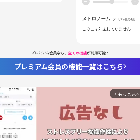
ー
+
メトロノーム
（プレミアム限定機能）
この曲は対応していません
プレミアム会員なら、
全ての機能
が利用可能！
プレミアム会員の機能一覧はこちら
もっと見る
arrow_forward_ios