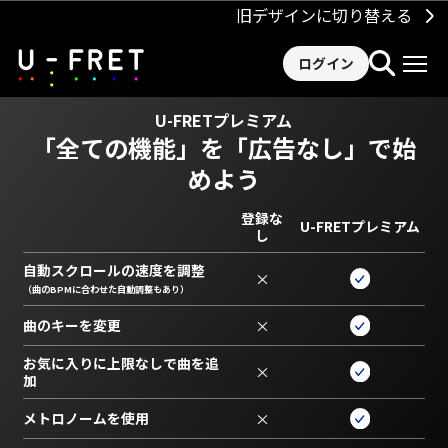
旧デザインに切り替える
ログイン
U-FRETプレミアム
「全ての機能」を
「広告なし」で始
めよう
登録な
U-FRETプレミアム
し
自動スクロールの速度を調整
×
（曲のBPMに合わせた自動調整もあり）
曲のキーを変更
×
お気に入りに上限なしで曲を追
×
加
メトロノームを使用
×