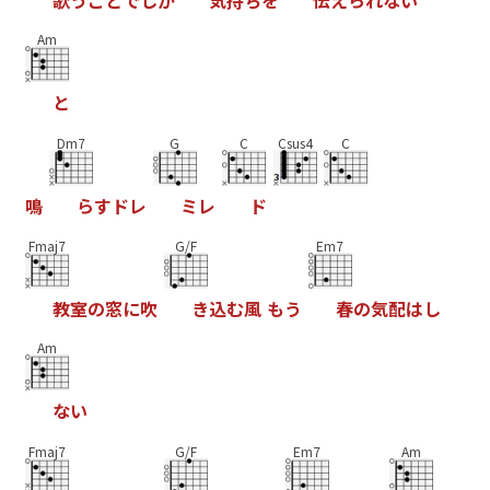
Am
と
Dm7
G
C
Csus4
C
鳴
ら
す
ド
レ
ミ
レ
ド
Fmaj7
G/F
Em7
教
室
の
窓
に
吹
き
込
む
風
も
う
春
の
気
配
は
し
Am
な
い
Fmaj7
G/F
Em7
Am