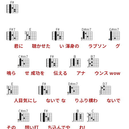
F#
F#7
E
F#
D#m7
G#m7
君
に
聴
か
せ
た
い
渾
身
の
ラ
ブ
ソ
ン
グ
C#m7
F#
B
B7
鳴
ら
せ
成
功
を
伝
え
る
ア
ナ
ウ
ン
ス
w
o
w
E
F#
D#m7
D7
人
目
気
に
し
な
い
で
な
り
ふ
り
構
わ
な
い
で
C#m7
F#
B
C
そ
の
想
い
打
ち
込
ん
で
や
れ
!