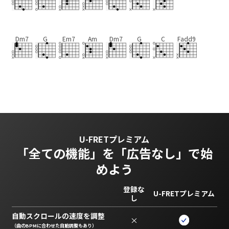
Dm7
G
Em7
Am
Dm7
G
C
Fadd9
U-FRETプレミアム
「全ての機能」を
「広告なし」で始
めよう
登録な
U-FRETプレミアム
し
自動スクロールの速度を調整
×
（曲のBPMに合わせた自動調整もあり）