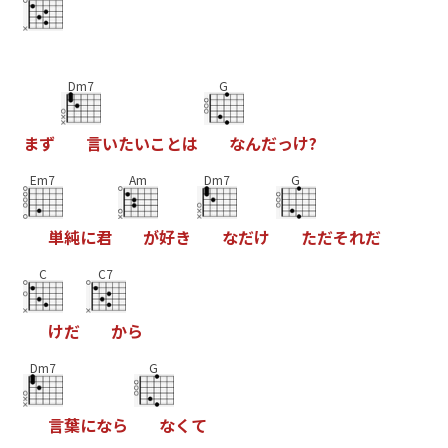
Dm7
G
ま
ず
言
い
た
い
こ
と
は
な
ん
だ
っ
け
?
Em7
Am
Dm7
G
単
純
に
君
が
好
き
な
だ
け
た
だ
そ
れ
だ
C
C7
け
だ
か
ら
Dm7
G
言
葉
に
な
ら
な
く
て