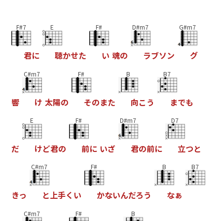
F#7
E
F#
D#m7
G#m7
君
に
聴
か
せ
た
い
魂
の
ラ
ブ
ソ
ン
グ
C#m7
F#
B
B7
響
け
太
陽
の
そ
の
ま
た
向
こ
う
ま
で
も
E
F#
D#m7
D7
だ
け
ど
君
の
前
に
い
ざ
君
の
前
に
立
つ
と
C#m7
F#
B
B7
き
っ
と
上
手
く
い
か
な
い
ん
だ
ろ
う
な
ぁ
C#m7
F#
B