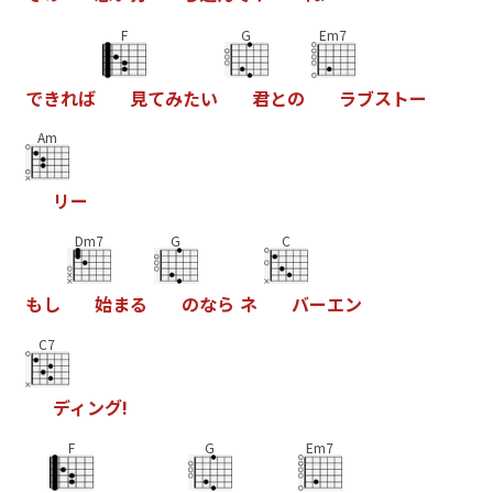
F
G
Em7
で
き
れ
ば
見
て
み
た
い
君
と
の
ラ
ブ
ス
ト
ー
Am
リ
ー
Dm7
G
C
も
し
始
ま
る
の
な
ら
ネ
バ
ー
エ
ン
C7
デ
ィ
ン
グ
!
F
G
Em7