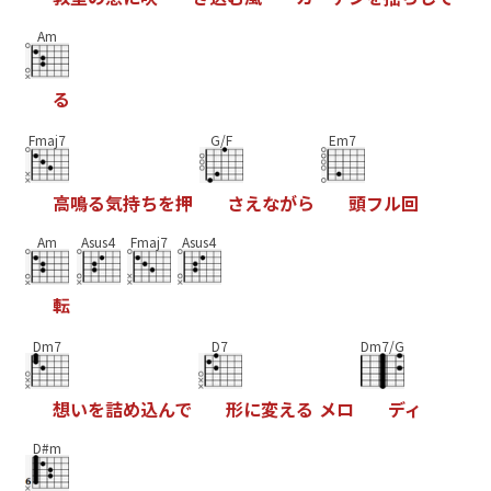
Am
る
Fmaj7
G/F
Em7
高
鳴
る
気
持
ち
を
押
さ
え
な
が
ら
頭
フ
ル
回
Am
Asus4
Fmaj7
Asus4
転
Dm7
D7
Dm7/G
想
い
を
詰
め
込
ん
で
形
に
変
え
る
メ
ロ
デ
ィ
D#m