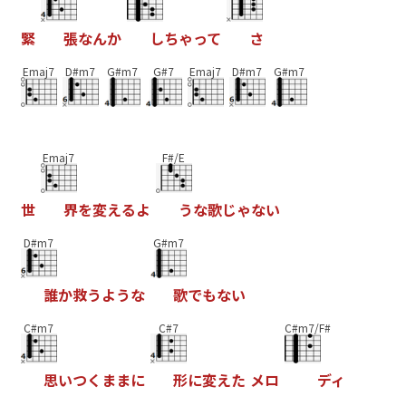
緊
張
な
ん
か
し
ち
ゃ
っ
て
さ
Emaj7
D#m7
G#m7
G#7
Emaj7
D#m7
G#m7
Emaj7
F#/E
世
界
を
変
え
る
よ
う
な
歌
じ
ゃ
な
い
D#m7
G#m7
誰
か
救
う
よ
う
な
歌
で
も
な
い
C#m7
C#7
C#m7/F#
思
い
つ
く
ま
ま
に
形
に
変
え
た
メ
ロ
デ
ィ