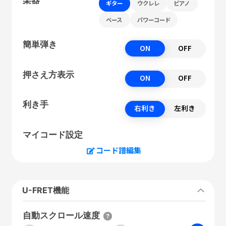
ギター
ウクレレ
ピアノ
ベース
パワーコード
簡単弾き
ON
OFF
押さえ方表示
ON
OFF
利き手
右利き
左利き
マイコード設定
コード譜編集
U-FRET機能
自動スクロール速度