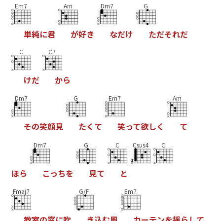
Em7
Am
Dm7
G
単
純
に
君
が
好
き
な
だ
け
た
だ
そ
れ
だ
C
C7
け
だ
か
ら
Dm7
G
Em7
Am
そ
の
笑
顔
見
た
く
て
笑
っ
て
欲
し
く
て
Dm7
G
C
Csus4
C
ほ
ら
こ
っ
ち
を
見
て
と
Fmaj7
G/F
Em7
教
室
の
窓
に
吹
き
込
む
風
カ
ー
テ
ン
を
揺
ら
し
て