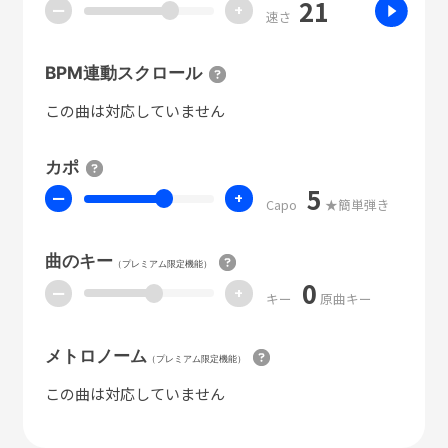
21
ー
+
速さ
BPM連動スクロール
この曲は対応していません
カポ
5
ー
+
Capo
★簡単弾き
曲のキー
（プレミアム限定機能）
0
ー
+
キー
原曲キー
メトロノーム
（プレミアム限定機能）
この曲は対応していません