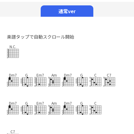
Mute
通常ver
楽譜タップで自動スクロール開始
N.C.
Dm7
G
Em7
Am
Dm7
G
C
C7
Dm7
G
Em7
Am
Dm7
G
C
C7