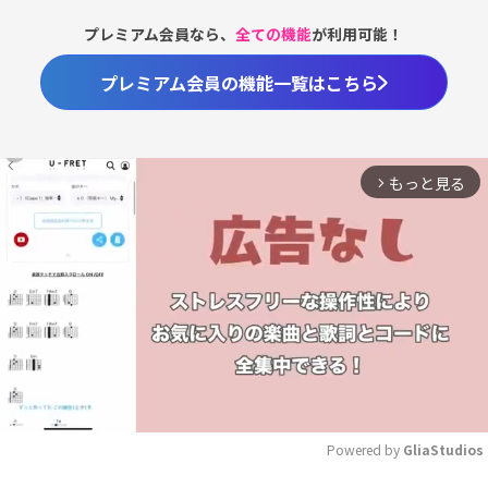
プレミアム会員なら、
全ての機能
が利用可能！
プレミアム会員の機能一覧はこちら
もっと見る
arrow_forward_ios
Powered by 
GliaStudios