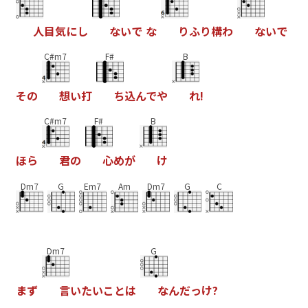
人
目
気
に
し
な
い
で
な
り
ふ
り
構
わ
な
い
で
C#m7
F#
B
そ
の
想
い
打
ち
込
ん
で
や
れ
!
C#m7
F#
B
ほ
ら
君
の
心
め
が
け
Dm7
G
Em7
Am
Dm7
G
C
Dm7
G
ま
ず
言
い
た
い
こ
と
は
な
ん
だ
っ
け
?