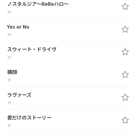
ノスタルジア～ReReハロ～
7!!
Yes or No
7!!
スウィート・ドライヴ
7!!
横顔
7!!
ラヴァーズ
7!!
君だけのストーリー
7!!