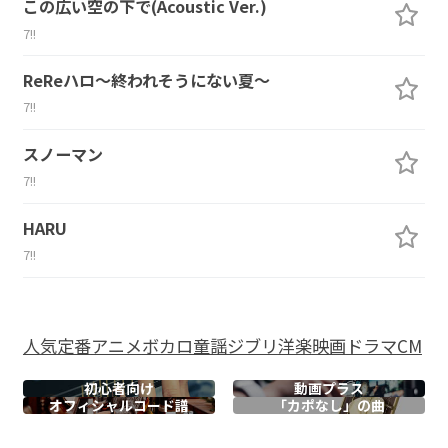
この広い空の下で(Acoustic Ver.)
7!!
ReReハロ～終われそうにない夏～
7!!
スノーマン
7!!
HARU
7!!
人気
定番
アニメ
ボカロ
童謡
ジブリ
洋楽
映画
ドラマ
CM
初心者向け
動画プラス
オフィシャル
コード譜
「カポなし」の曲