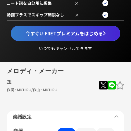
コード譜を自分用に編集
×
動画プラスでスキップ制限なし
×
今すぐU-FRETプレミアムをはじめる
いつでもキャンセルできます
メロディ・メーカー
7!!
作詞 :
MICHIRU
/作曲 :
MICHIRU
楽譜設定
楽器