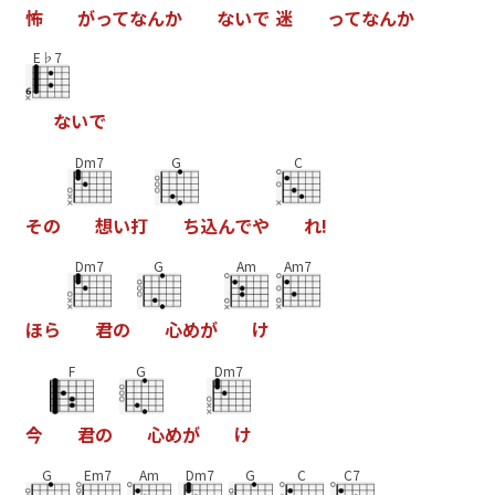
怖
が
っ
て
な
ん
か
な
い
で
迷
っ
て
な
ん
か
E♭7
な
い
で
Dm7
G
C
そ
の
想
い
打
ち
込
ん
で
や
れ
!
Dm7
G
Am
Am7
ほ
ら
君
の
心
め
が
け
F
G
Dm7
今
君
の
心
め
が
け
G
Em7
Am
Dm7
G
C
C7