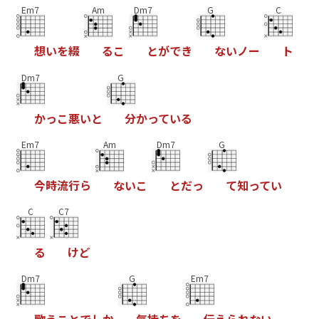
Em7
Am
Dm7
G
C
想
い
を
綴
る
こ
と
が
で
き
な
い
ノ
ー
ト
Dm7
G
か
っ
こ
悪
い
と
分
か
っ
て
い
る
Em7
Am
Dm7
G
今
時
流
行
ら
な
い
こ
と
だ
っ
て
知
っ
て
い
C
C7
る
け
ど
Dm7
G
Em7
歌
う
こ
と
で
し
か
気
持
ち
を
伝
え
ら
れ
な
い