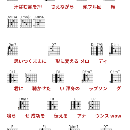
汗
ば
む
額
を
押
さ
え
な
が
ら
頭
フ
ル
回
転
Asus4
Fmaj7
Asus4
Dm7
D7
Dm7/G
D#m
思
い
つ
く
ま
ま
に
形
に
変
え
る
メ
ロ
デ
ィ
F#7
E
F#
D#m7
G#m7
君
に
聴
か
せ
た
い
渾
身
の
ラ
ブ
ソ
ン
グ
C#m7
F#
B
B7
鳴
ら
せ
成
功
を
伝
え
る
ア
ナ
ウ
ン
ス
w
o
w
E
F#
D#m7
D7