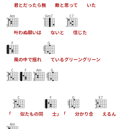
君
と
だ
っ
た
ら
無
敵
と
思
っ
て
い
た
Am
Gm7
C7
叶
わ
ぬ
願
い
は
な
い
と
信
じ
た
F
G
風
の
中
で
揺
れ
て
い
る
グ
リ
ー
ン
グ
リ
ー
ン
C
F
Am
G
C
F
G
E7
「
似
た
も
の
同
士
」
「
分
か
り
合
え
る
ん
Am