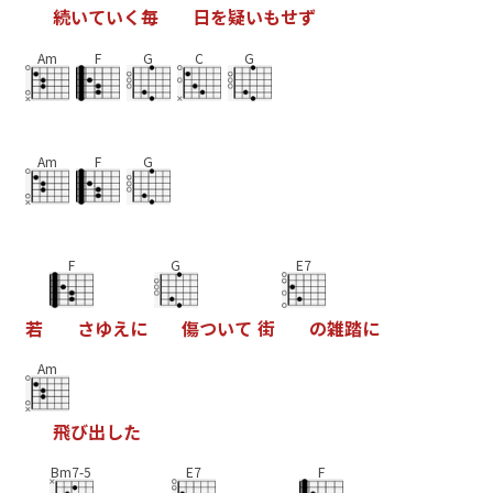
続
い
て
い
く
毎
日
を
疑
い
も
せ
ず
Am
F
G
C
G
Am
F
G
F
G
E7
若
さ
ゆ
え
に
傷
つ
い
て
街
の
雑
踏
に
Am
飛
び
出
し
た
Bm7-5
E7
F