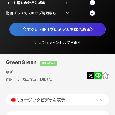
コード譜を自分用に編集
×
動画プラスでスキップ制限なし
×
今すぐU-FRETプレミアムをはじめる
いつでもキャンセルできます
GreenGreen
初心者ver
ゆず
作詞 :
北川悠仁
/作曲 :
北川悠仁
ミュージックビデオを表示