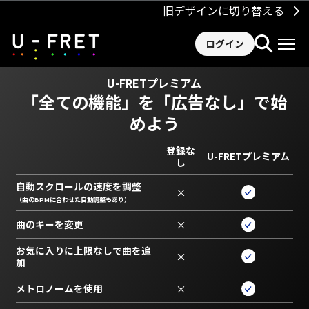
旧デザインに切り替える
ログイン
U-FRETプレミアム
「全ての機能」を
「広告なし」で始
めよう
登録な
U-FRETプレミアム
し
自動スクロールの速度を調整
×
（曲のBPMに合わせた自動調整もあり）
曲のキーを変更
×
お気に入りに上限なしで曲を追
×
加
メトロノームを使用
×