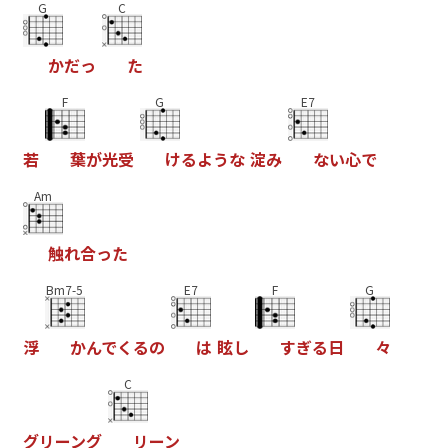
G
C
か
だ
っ
た
F
G
E7
若
葉
が
光
受
け
る
よ
う
な
淀
み
な
い
心
で
Am
触
れ
合
っ
た
Bm7-5
E7
F
G
浮
か
ん
で
く
る
の
は
眩
し
す
ぎ
る
日
々
C
グ
リ
ー
ン
グ
リ
ー
ン