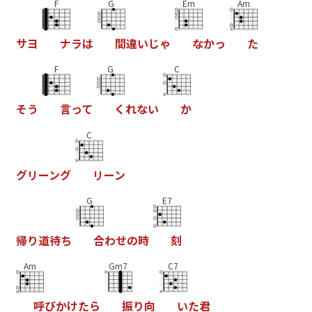
F
G
Em
Am
サ
ヨ
ナ
ラ
は
間
違
い
じ
ゃ
な
か
っ
た
F
G
C
そ
う
言
っ
て
く
れ
な
い
か
C
グ
リ
ー
ン
グ
リ
ー
ン
G
E7
帰
り
道
待
ち
合
わ
せ
の
時
刻
Am
Gm7
C7
呼
び
か
け
た
ら
振
り
向
い
た
君