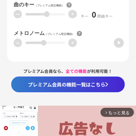
曲のキー
（プレミアム限定機能）
0
ー
+
キー
原曲キー
メトロノーム
（プレミアム限定機能）
ー
+
プレミアム会員なら、
全ての機能
が利用可能！
プレミアム会員の機能一覧はこちら
もっと見る
arrow_forward_ios