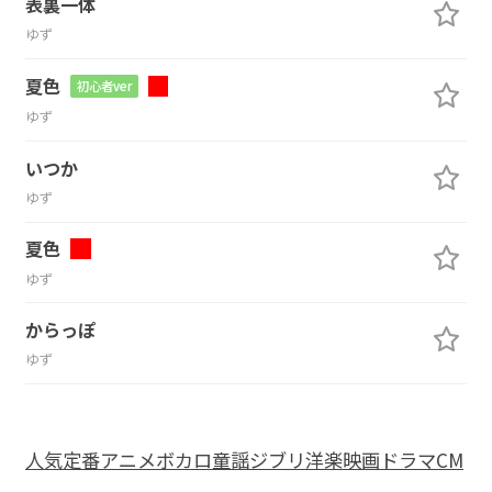
表裏一体
ゆず
夏色
初心者ver
ゆず
いつか
ゆず
夏色
ゆず
からっぽ
ゆず
人気
定番
アニメ
ボカロ
童謡
ジブリ
洋楽
映画
ドラマ
CM