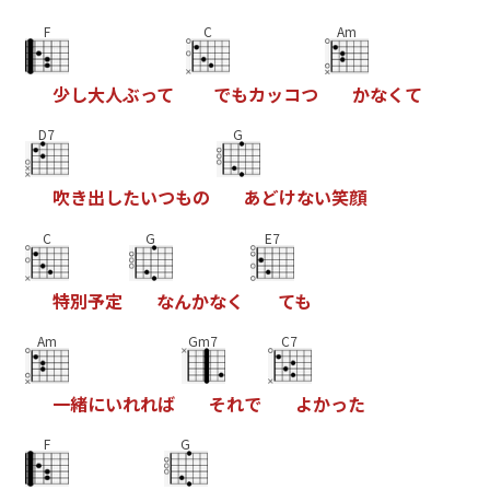
F
C
Am
少
し
大
人
ぶ
っ
て
で
も
カ
ッ
コ
つ
か
な
く
て
D7
G
吹
き
出
し
た
い
つ
も
の
あ
ど
け
な
い
笑
顔
C
G
E7
特
別
予
定
な
ん
か
な
く
て
も
Am
Gm7
C7
一
緒
に
い
れ
れ
ば
そ
れ
で
よ
か
っ
た
F
G