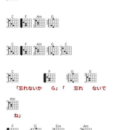
C
F
Am
G
C
F
Am
G
C
C
F
G
E
「
忘
れ
な
い
か
ら
」
「
忘
れ
な
い
で
Am
ね
」
F
G
Em
Am