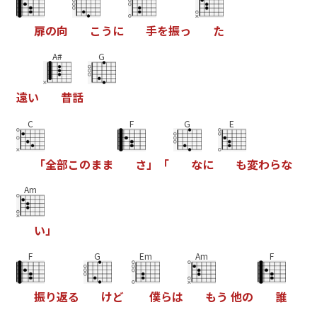
扉
の
向
こ
う
に
手
を
振
っ
た
A#
G
遠
い
昔
話
C
F
G
E
「
全
部
こ
の
ま
ま
さ
」
「
な
に
も
変
わ
ら
な
Am
い
」
F
G
Em
Am
F
振
り
返
る
け
ど
僕
ら
は
も
う
他
の
誰