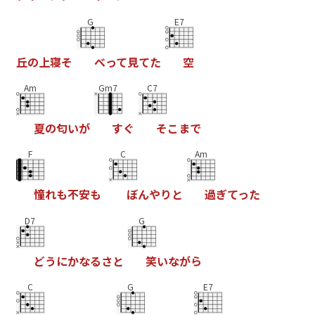
G
E7
丘
の
上
寝
そ
べ
っ
て
見
て
た
空
Am
Gm7
C7
夏
の
匂
い
が
す
ぐ
そ
こ
ま
で
F
C
Am
憧
れ
も
不
安
も
ぼ
ん
や
り
と
過
ぎ
て
っ
た
D7
G
ど
う
に
か
な
る
さ
と
笑
い
な
が
ら
C
G
E7