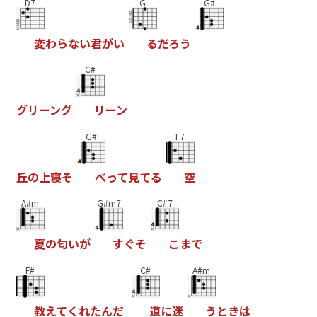
D7
G
G#
変
わ
ら
な
い
君
が
い
る
だ
ろ
う
C#
グ
リ
ー
ン
グ
リ
ー
ン
G#
F7
丘
の
上
寝
そ
べ
っ
て
見
て
る
空
A#m
G#m7
C#7
夏
の
匂
い
が
す
ぐ
そ
こ
ま
で
F#
C#
A#m
教
え
て
く
れ
た
ん
だ
道
に
迷
う
と
き
は