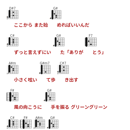
D#7
G#
こ
こ
か
ら
ま
た
始
め
れ
ば
い
い
ん
だ
C#
G#
F7
ず
っ
と
言
え
ず
に
い
た
「
あ
り
が
と
う
」
A#m
G#m7
C#7
小
さ
く
呟
い
て
歩
き
出
す
F#
G#
風
の
向
こ
う
に
手
を
振
る
グ
リ
ー
ン
グ
リ
ー
ン
C#
F#
A#m
G#