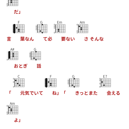
だ
」
F
G
Em
Am
言
葉
な
ん
て
必
要
な
い
さ
そ
ん
な
A#
G
お
と
ぎ
話
C
F
G
E7
「
元
気
で
い
て
ね
」
「
き
っ
と
ま
た
会
え
る
Am
よ
」