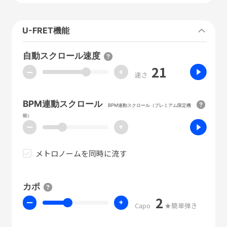
U-FRET機能
自動スクロール速度
21
ー
+
速さ
BPM連動スクロール
BPM連動スクロール（プレミアム限定機
能）
ー
+
メトロノームを同時に流す
カポ
2
ー
+
Capo
★簡単弾き