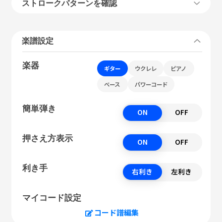
ストロークパターンを確認
楽譜設定
楽器
ギター
ウクレレ
ピアノ
ベース
パワーコード
簡単弾き
ON
OFF
押さえ方表示
ON
OFF
利き手
右利き
左利き
マイコード設定
コード譜編集