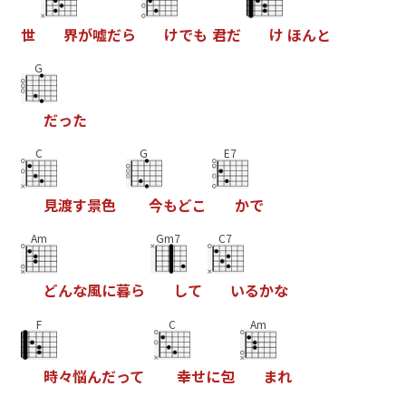
世
界
が
嘘
だ
ら
け
で
も
君
だ
け
ほ
ん
と
G
だ
っ
た
C
G
E7
見
渡
す
景
色
今
も
ど
こ
か
で
Am
Gm7
C7
ど
ん
な
風
に
暮
ら
し
て
い
る
か
な
F
C
Am
時
々
悩
ん
だ
っ
て
幸
せ
に
包
ま
れ