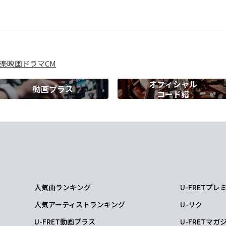
すぎる日
々
楽
映画
ドラマ
CM
オフィシャル
動画プラス
コード譜
E7
空
こまで
人気曲ランキング
U-FRETプ
Am
人気アーティストランキング
U-リク
と
過ぎてった
U-FRET動画プラス
U-FRETマガ