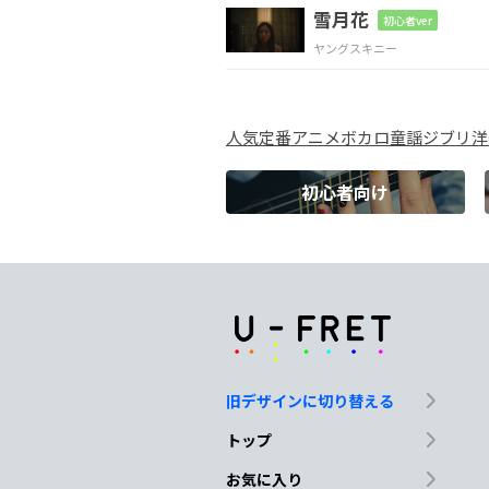
雪月花
初心者ver
浮
かんでくるの
は 眩し
ヤングスキニー
C
人気
定番
アニメ
ボカロ
童謡
ジブリ
洋
グリーング
リーン
初心者向け
G
丘の上寝そ
べって見てた
Am
Gm7
C7
夏の匂いが
すぐ
そ
旧デザインに切り替える
F
C
トップ
憧れも不安も
ぼんやり
お気に入り