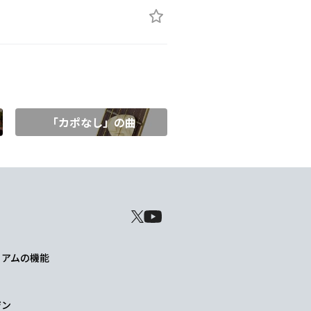
「カポなし」の曲
レミアムの機能
ジン