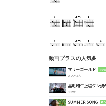
C
F
Am
G
C
F
Am
G
C
動画プラスの人気曲
C
F
マリーゴールド
初心者
あいみょん
「忘れないか
ら」「
黒毛和牛上塩タン焼6
F
G
Em
大塚愛
扉の向
こうに
手を
SUMMER SONG
初心