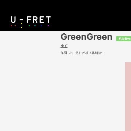
GreenGreen
初心者ve
ゆず
作詞 :
北川悠仁
/作曲 :
北川悠仁