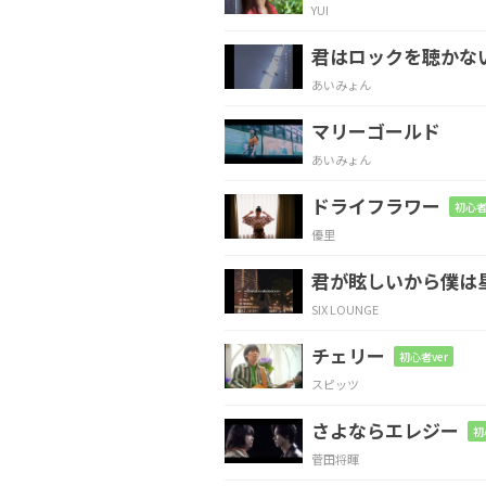
YUI
A#
G
君はロックを聴かな
遠い
昔話
あいみょん
マリーゴールド
C
F
あいみょん
「全部このまま
さ」「
ドライフラワー
初心者
優里
F
G
Em
君が眩しいから僕は
振り返る
けど
僕ら
SIX LOUNGE
チェリー
F
G
初心者ver
スピッツ
若
葉が光受
けるような 
さよならエレジー
初
菅田将暉
Bm7-5
E7