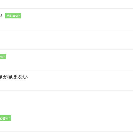
い
初心者ver
G
E
Am
なに
も変わらな
い」
ver
Am
F
G
C
星が見えない
は
もう 他の
誰
かだっ
た
E7
Am
淀み
ない心で
触れ合った
心者ver
F
G