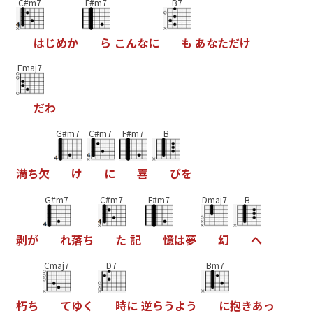
C#m7
F#m7
B7
は
じ
め
か
ら
こ
ん
な
に
も
あ
な
た
だ
け
Emaj7
だ
わ
G#m7
C#m7
F#m7
B
満
ち
欠
け
に
喜
び
を
G#m7
C#m7
F#m7
Dmaj7
B
剥
が
れ
落
ち
た
記
憶
は
夢
幻
へ
Cmaj7
D7
Bm7
朽
ち
て
ゆ
く
時
に
逆
ら
う
よ
う
に
抱
き
あ
っ