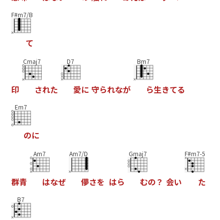
F#m7/B
て
Cmaj7
D7
Bm7
印
さ
れ
た
愛
に
守
ら
れ
な
が
ら
生
き
て
る
Em7
の
に
Am7
Am7/D
Gmaj7
F#m7-5
群
青
は
な
ぜ
儚
さ
を
は
ら
む
の
？
会
い
た
B7