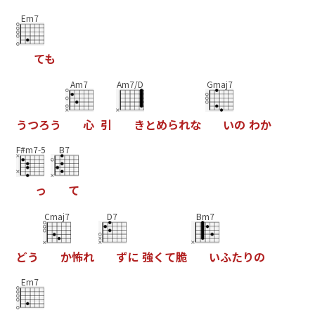
Em7
て
も
Am7
Am7/D
Gmaj7
う
つ
ろ
う
心
引
き
と
め
ら
れ
な
い
の
わ
か
F#m7-5
B7
っ
て
Cmaj7
D7
Bm7
ど
う
か
怖
れ
ず
に
強
く
て
脆
い
ふ
た
り
の
Em7