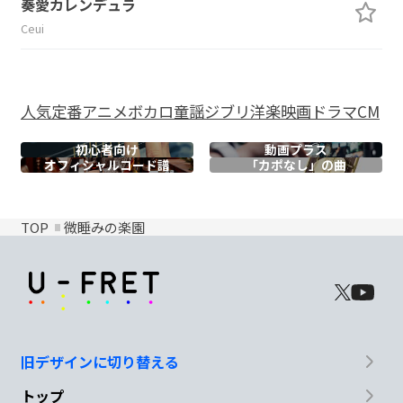
奏愛カレンデュラ
Ceui
人気
定番
アニメ
ボカロ
童謡
ジブリ
洋楽
映画
ドラマ
CM
初心者向け
動画プラス
オフィシャル
コード譜
「カポなし」の曲
TOP
微睡みの楽園
旧デザインに切り替える
トップ