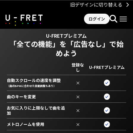
旧デザインに切り替える
ログイン
U-FRETプレミアム
「全ての機能」を
「広告なし」で始
めよう
登録な
U-FRETプレミアム
し
自動スクロールの速度を調整
×
（曲のBPMに合わせた自動調整もあり）
曲のキーを変更
×
お気に入りに上限なしで曲を追
×
加
メトロノームを使用
×