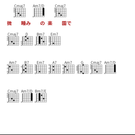
Cmaj7
Am7/D
Cmaj7
微
睡
み
の
楽
園
で
Cmaj7
D
Bm7
Em7
Am7
B7
Em7
A7
Am7
G
Cmaj7
Am7/D
Cmaj7
Am7/D
Bm7/E