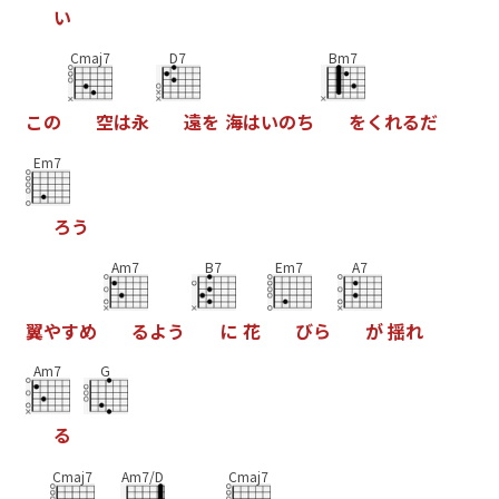
い
Cmaj7
D7
Bm7
こ
の
空
は
永
遠
を
海
は
い
の
ち
を
く
れ
る
だ
Em7
ろ
う
Am7
B7
Em7
A7
翼
や
す
め
る
よ
う
に
花
び
ら
が
揺
れ
Am7
G
る
Cmaj7
Am7/D
Cmaj7