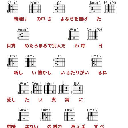
C#m7
F#m7
B7
Emaj7
F#m7/B
朝
焼
け
の
中
さ
よ
な
ら
を
告
げ
た
Amaj7
G#m7
G#m7/C#
目
覚
め
た
ら
ま
る
で
別
人
だ
わ
毎
日
C#m7
F#m7
B7
Emaj7
新
し
い
懐
か
し
い
ふ
た
り
が
い
る
ね
G#m7
C#m7
F#m7
B
B/A
愛
し
た
い
真
実
に
G#m7
C#m7
F#m7
Dmaj7
意
味
は
な
い
の
触
れ
あ
え
ば
す
べ