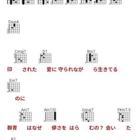
Dsus4
Cmaj7
D7
Bm7
印
さ
れ
た
愛
に
守
ら
れ
な
が
ら
生
き
て
る
Em7
の
に
Am7
Am7/D
Gmaj7
F#m7-5
群
青
は
な
ぜ
儚
さ
を
は
ら
む
の
？
会
い
た
B7