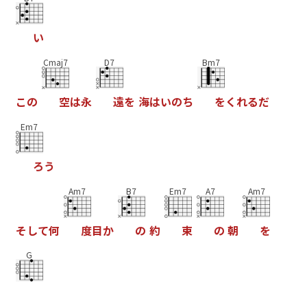
い
Cmaj7
D7
Bm7
こ
の
空
は
永
遠
を
海
は
い
の
ち
を
く
れ
る
だ
Em7
ろ
う
Am7
B7
Em7
A7
Am7
そ
し
て
何
度
目
か
の
約
束
の
朝
を
G