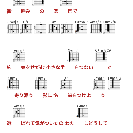
微
睡
み
の
楽
園
で
Cmaj7
D/C
G
Bm
C
D#maj7
Am7/D
F#m7/B
Amaj7
G#m7
G#m7/C#
約
束
を
せ
が
む
小
さ
な
手
を
つ
な
い
で
C#m7
F#m7
B7
Emaj7
F#m7/B
寄
り
添
う
影
に
名
前
を
つ
け
よ
う
Amaj7
G#m7
選
ば
れ
て
気
が
つ
い
た
の
わ
た
し
ど
う
し
て