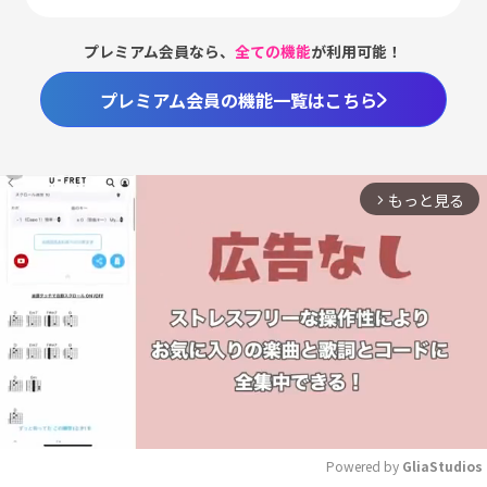
プレミアム会員なら、
全ての機能
が利用可能！
プレミアム会員の機能一覧はこちら
もっと見る
arrow_forward_ios
Powered by 
GliaStudios