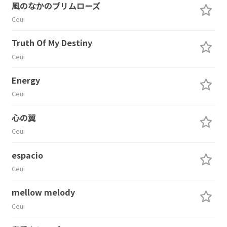
風のなかのプリムローズ
Ceui
Truth Of My Destiny
Ceui
Energy
Ceui
心の翼
Ceui
espacio
Ceui
mellow melody
Ceui