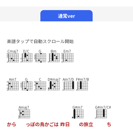
Mute
通常ver
楽譜タップで自動スクロール開始
Cmaj7
D/C
G
Bm
Em7
Am7
G
C
D#maj7
Am7/D
F#m7/B
Amaj7
G#m7
G#m7/C#
か
ら
っ
ぽ
の
鳥
か
ご
は
昨
日
の
旅
立
ち