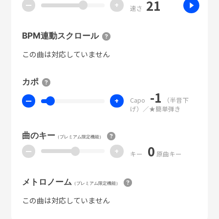
21
ー
+
速さ
BPM連動スクロール
この曲は対応していません
カポ
-1
Capo
（半音下
ー
+
げ）／★簡単弾き
曲のキー
（プレミアム限定機能）
0
ー
+
キー
原曲キー
メトロノーム
（プレミアム限定機能）
この曲は対応していません