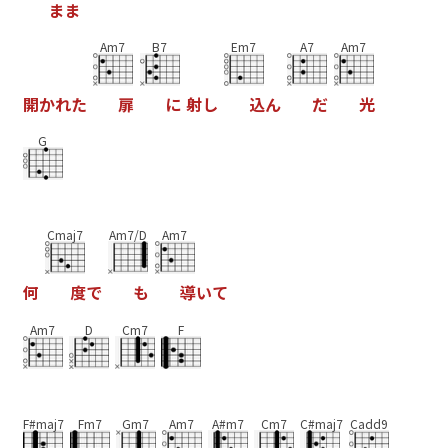
ま
ま
Am7
B7
Em7
A7
Am7
開
か
れ
た
扉
に
射
し
込
ん
だ
光
G
Cmaj7
Am7/D
Am7
何
度
で
も
導
い
て
Am7
D
Cm7
F
F#maj7
Fm7
Gm7
Am7
A#m7
Cm7
C#maj7
Cadd9