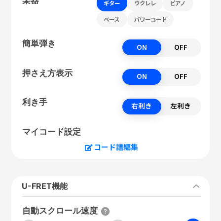
ギター
ウクレレ
ピアノ
ベース
パワーコード
簡単弾き
ON
OFF
押さえ方表示
ON
OFF
利き手
右利き
左利き
マイコード設定
コード譜編集
U-FRET機能
自動スクロール速度