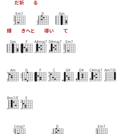
だ
祈
る
Em7
D
Gm
輝
き
へ
と
導
い
て
Gm
F
A#maj7
D#maj7
Em7
Am
G
F
C
G#
D#
C#maj7
Am7/D
Bm7/E
E
Cmaj7
D
Em7