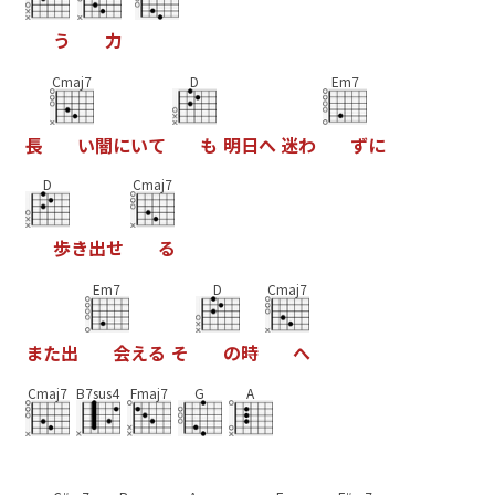
う
力
Cmaj7
D
Em7
長
い
闇
に
い
て
も
明
日
へ
迷
わ
ず
に
D
Cmaj7
歩
き
出
せ
る
Em7
D
Cmaj7
ま
た
出
会
え
る
そ
の
時
へ
Cmaj7
B7sus4
Fmaj7
G
A