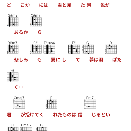
ど
こ
か
に
は
君
と
見
た
景
色
が
G#m7
C#m7
あ
る
か
ら
D#m7
C#
F#sus4
F#
G
D
悲
し
み
も
翼
に
し
て
夢
は
羽
ば
た
F#
く
…
Cmaj7
D
Em7
君
が
授
け
て
く
れ
た
も
の
は
信
じ
る
と
い
D
Cmaj7
G