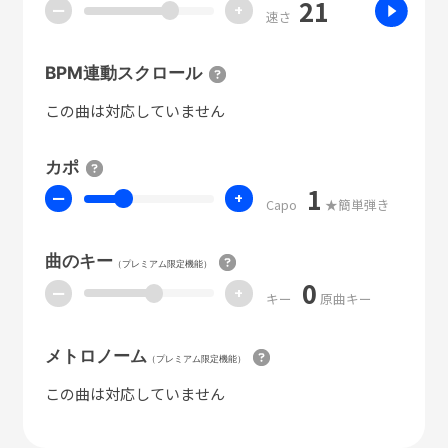
21
ー
+
速さ
BPM連動スクロール
この曲は対応していません
カポ
1
ー
+
Capo
★簡単弾き
曲のキー
（プレミアム限定機能）
0
ー
+
キー
原曲キー
メトロノーム
（プレミアム限定機能）
この曲は対応していません