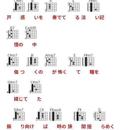
C#m7
B
A
E
F#m7
戸
惑
い
を
奏
で
て
る
淡
い
記
B7
Eadd9
憶
の
中
C#m7
B
Amaj7
E
F#m7
傷
つ
く
の
が
怖
く
て
瞳
を
G#m7
C#m7
綴
じ
て
た
D#m7
C#
F#sus4
F#
G
振
り
向
け
ば
時
の
狭
間
揺
ら
め
く