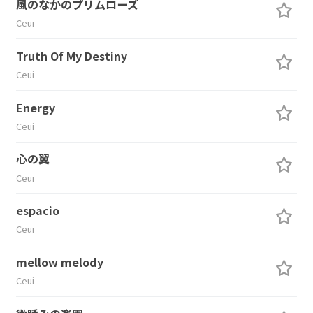
風のなかのプリムローズ
Ceui
Truth Of My Destiny
Ceui
Energy
Ceui
心の翼
Ceui
espacio
Ceui
mellow melody
Ceui