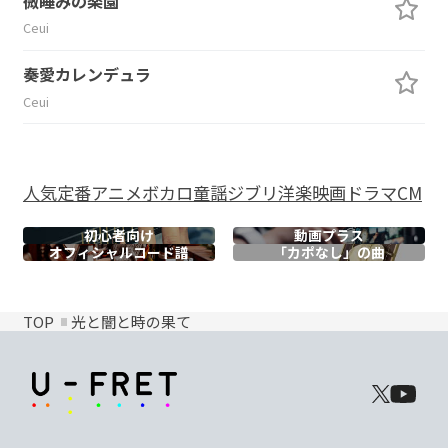
微睡みの楽園
Ceui
奏愛カレンデュラ
Ceui
人気
定番
アニメ
ボカロ
童謡
ジブリ
洋楽
映画
ドラマ
CM
初心者向け
動画プラス
オフィシャル
コード譜
「カポなし」の曲
TOP
光と闇と時の果て