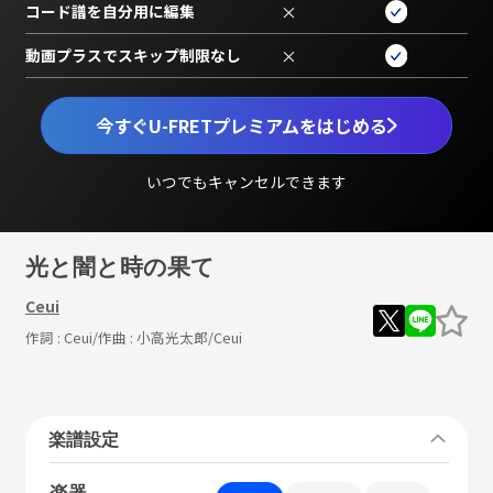
コード譜を自分用に編集
×
動画プラスでスキップ制限なし
×
今すぐU-FRETプレミアムをはじめる
いつでもキャンセルできます
光と闇と時の果て
Ceui
作詞 :
Ceui
/作曲 :
小高光太郎/Ceui
楽譜設定
楽器