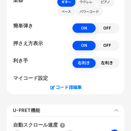
ギター
ウクレレ
ピアノ
ベース
パワーコード
簡単弾き
ON
OFF
押さえ方表示
ON
OFF
利き手
右利き
左利き
マイコード設定
コード譜編集
U-FRET機能
自動スクロール速度