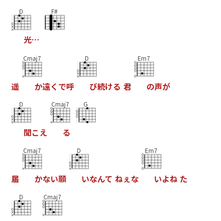
D
F#
光
…
Cmaj7
D
Em7
遥
か
遠
く
で
呼
び
続
け
る
君
の
声
が
D
Cmaj7
G
聞
こ
え
る
Cmaj7
D
Em7
届
か
な
い
願
い
な
ん
て
ね
ぇ
な
い
よ
ね
た
D
Cmaj7