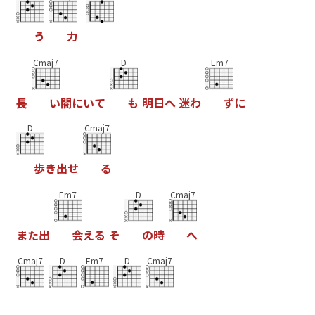
う
力
Cmaj7
D
Em7
長
い
闇
に
い
て
も
明
日
へ
迷
わ
ず
に
D
Cmaj7
歩
き
出
せ
る
Em7
D
Cmaj7
ま
た
出
会
え
る
そ
の
時
へ
Cmaj7
D
Em7
D
Cmaj7