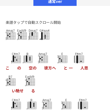
通常ver
楽譜タップで自動スクロール開始
Amaj7
Eadd9
Dmaj7
G#sus4
C#m7
B
Amaj7
E
F#m7
こ
の
空
の
彼
方
へ
と
一
人
思
B7
Eadd9
い
馳
せ
る
C#m7
B
Amaj7
E
F#m7