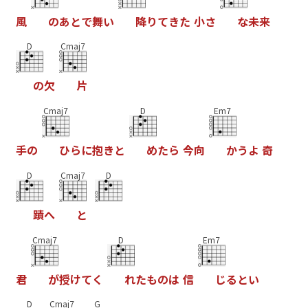
風
の
あ
と
で
舞
い
降
り
て
き
た
小
さ
な
未
来
D
Cmaj7
の
欠
片
Cmaj7
D
Em7
手
の
ひ
ら
に
抱
き
と
め
た
ら
今
向
か
う
よ
奇
D
Cmaj7
D
蹟
へ
と
Cmaj7
D
Em7
君
が
授
け
て
く
れ
た
も
の
は
信
じ
る
と
い
D
Cmaj7
G