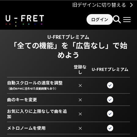
旧デザインに切り替える
ログイン
U-FRETプレミアム
「全ての機能」を
「広告なし」で始
めよう
登録な
U-FRETプレミアム
し
自動スクロールの速度を調整
×
（曲のBPMに合わせた自動調整もあり）
曲のキーを変更
×
お気に入りに上限なしで曲を追
×
加
メトロノームを使用
×