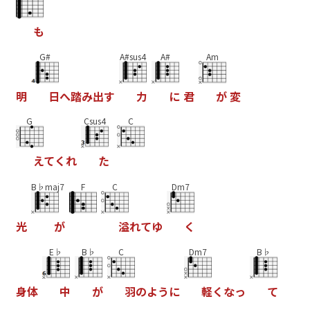
も
G#
A#sus4
A#
Am
明
日
へ
踏
み
出
す
力
に
君
が
変
G
Csus4
C
え
て
く
れ
た
B♭maj7
F
C
Dm7
光
が
溢
れ
て
ゆ
く
E♭
B♭
C
Dm7
B♭
身
体
中
が
羽
の
よ
う
に
軽
く
な
っ
て