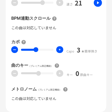
21
ー
+
速さ
BPM連動スクロール
この曲は対応していません
カポ
3
ー
+
Capo
★簡単弾き
曲のキー
（プレミアム限定機能）
0
ー
+
キー
原曲キー
メトロノーム
（プレミアム限定機能）
この曲は対応していません