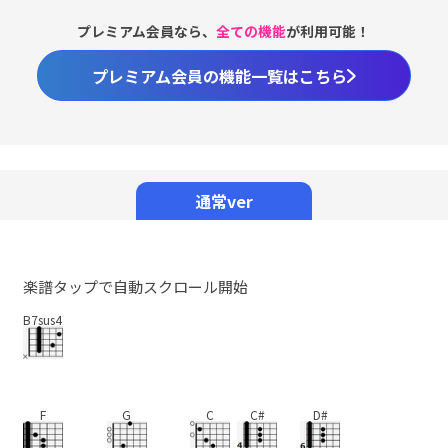
プレミアム会員なら、
全ての機能
が利用可能！
プレミアム会員の機能一覧はこちら
Loaded
:
98.37%
/
Unmute
通常ver
楽譜タップで自動スクロール開始
B7sus4
F
G
C
C#
D#