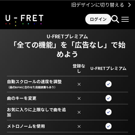
旧デザインに切り替える
ログイン
U-FRETプレミアム
「全ての機能」を
「広告なし」で始
めよう
登録な
U-FRETプレミアム
し
自動スクロールの速度を調整
×
（曲のBPMに合わせた自動調整もあり）
曲のキーを変更
×
お気に入りに上限なしで曲を追
×
加
メトロノームを使用
×