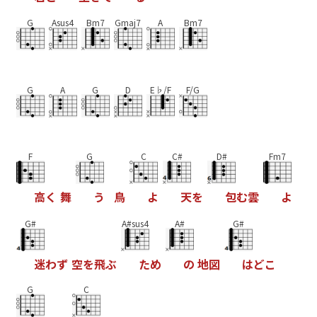
G
Asus4
Bm7
Gmaj7
A
Bm7
G
A
G
D
E♭/F
F/G
F
G
C
C#
D#
Fm7
高
く
舞
う
鳥
よ
天
を
包
む
雲
よ
G#
A#sus4
A#
G#
迷
わ
ず
空
を
飛
ぶ
た
め
の
地
図
は
ど
こ
G
C