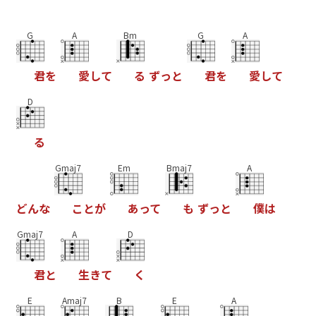
G
A
Bm
G
A
君
を
愛
し
て
る
ず
っ
と
君
を
愛
し
て
D
る
Gmaj7
Em
Bmaj7
A
ど
ん
な
こ
と
が
あ
っ
て
も
ず
っ
と
僕
は
Gmaj7
A
D
君
と
生
き
て
く
E
Amaj7
B
E
A