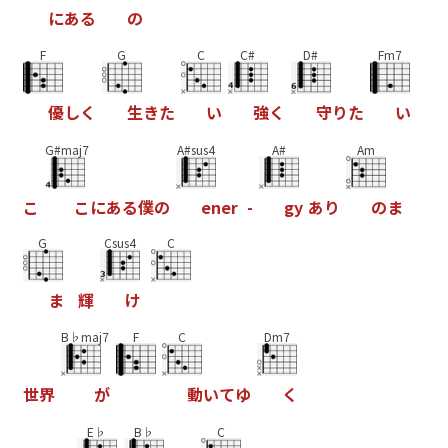
に
あ
る
の
F
G
C
C#
D#
Fm7
優
し
く
生
き
た
い
強
く
守
り
た
い
G#maj7
A#sus4
A#
Am
こ
こ
に
あ
る
僕
の
e
n
e
r
-
g
y
あ
り
の
ま
G
Csus4
C
ま
輝
け
B♭maj7
F
C
Dm7
世
界
が
動
い
て
ゆ
く
E♭
B♭
C