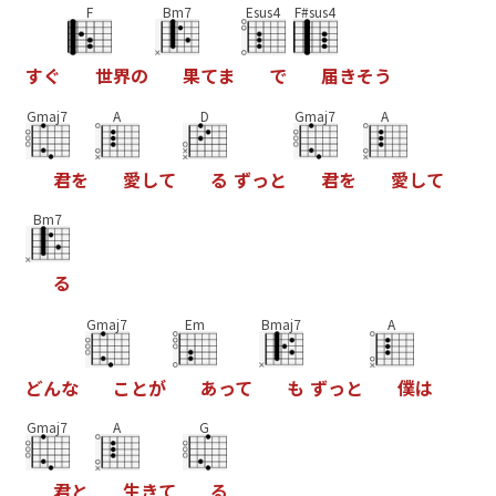
F
Bm7
Esus4
F#sus4
す
ぐ
世
界
の
果
て
ま
で
届
き
そ
う
Gmaj7
A
D
Gmaj7
A
君
を
愛
し
て
る
ず
っ
と
君
を
愛
し
て
Bm7
る
Gmaj7
Em
Bmaj7
A
ど
ん
な
こ
と
が
あ
っ
て
も
ず
っ
と
僕
は
Gmaj7
A
G
君
と
生
き
て
る