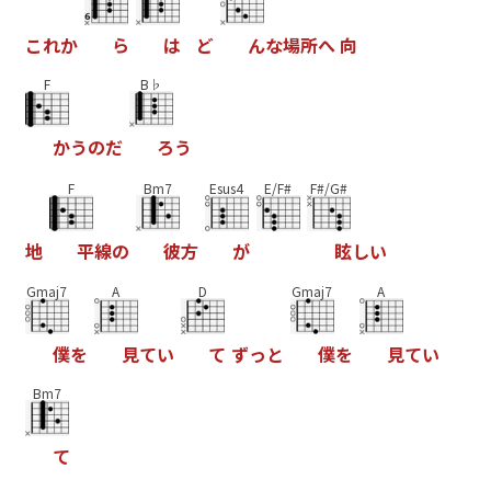
こ
れ
か
ら
は
ど
ん
な
場
所
へ
向
F
B♭
か
う
の
だ
ろ
う
F
Bm7
Esus4
E/F#
F#/G#
地
平
線
の
彼
方
が
眩
し
い
Gmaj7
A
D
Gmaj7
A
僕
を
見
て
い
て
ず
っ
と
僕
を
見
て
い
Bm7
て