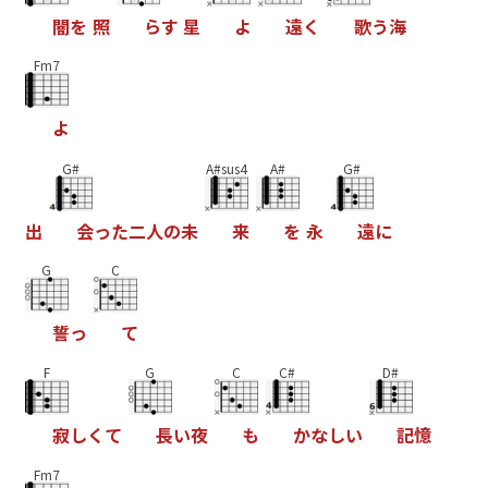
闇
を
照
ら
す
星
よ
遠
く
歌
う
海
Fm7
よ
G#
A#sus4
A#
G#
出
会
っ
た
二
人
の
未
来
を
永
遠
に
G
C
誓
っ
て
F
G
C
C#
D#
寂
し
く
て
長
い
夜
も
か
な
し
い
記
憶
Fm7