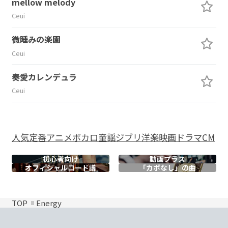
mellow melody
Ceui
微睡みの楽園
Ceui
奏愛カレンデュラ
Ceui
人気
定番
アニメ
ボカロ
童謡
ジブリ
洋楽
映画
ドラマ
CM
初心者向け
動画プラス
オフィシャル
コード譜
「カポなし」の曲
TOP
Energy