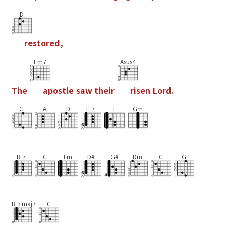
D
r
e
s
t
o
r
e
d
,
Em7
Asus4
T
h
e
a
p
o
s
t
l
e
s
a
w
t
h
e
i
r
r
i
s
e
n
L
o
r
d
.
G
A
D
E♭
F
Gm
B♭
C
Fm
D#
G#
Dm
C
G
B♭maj7
C