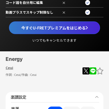
コード譜を自分用に編集
×
動画プラスでスキップ制限なし
×
今すぐU-FRETプレミアムをはじめる
いつでもキャンセルできます
Energy
Ceui
作詞 :
Ceui
/作曲 :
Ceui
楽譜設定
楽器