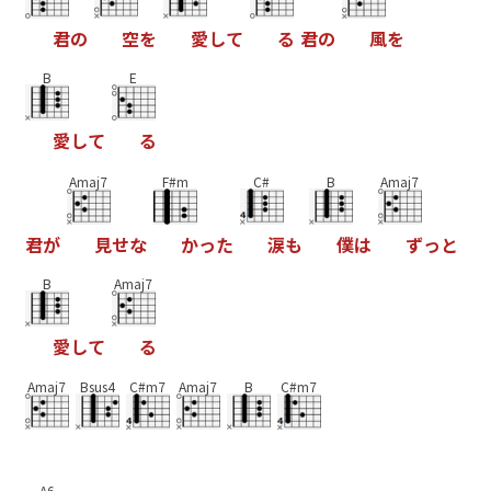
君
の
空
を
愛
し
て
る
君
の
風
を
B
E
愛
し
て
る
Amaj7
F#m
C#
B
Amaj7
君
が
見
せ
な
か
っ
た
涙
も
僕
は
ず
っ
と
B
Amaj7
愛
し
て
る
Amaj7
Bsus4
C#m7
Amaj7
B
C#m7
A6