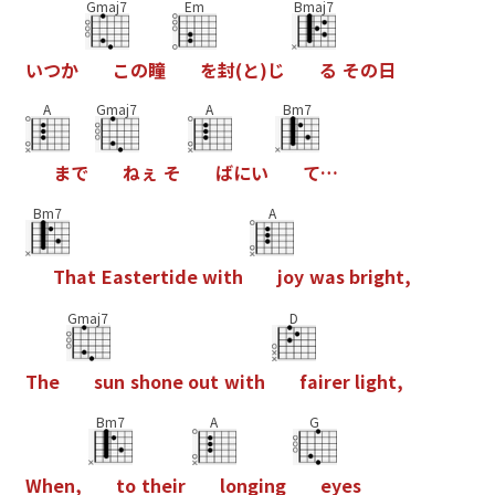
Gmaj7
Em
Bmaj7
い
つ
か
こ
の
瞳
を
封
(
と
)
じ
る
そ
の
日
A
Gmaj7
A
Bm7
ま
で
ね
ぇ
そ
ば
に
い
て
…
Bm7
A
T
h
a
t
E
a
s
t
e
r
t
i
d
e
w
i
t
h
j
o
y
w
a
s
b
r
i
g
h
t
,
Gmaj7
D
T
h
e
s
u
n
s
h
o
n
e
o
u
t
w
i
t
h
f
a
i
r
e
r
l
i
g
h
t
,
Bm7
A
G
W
h
e
n
,
t
o
t
h
e
i
r
l
o
n
g
i
n
g
e
y
e
s