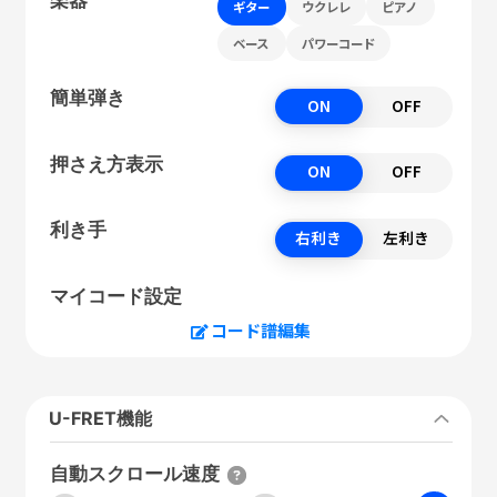
ギター
ウクレレ
ピアノ
ベース
パワーコード
簡単弾き
ON
OFF
押さえ方表示
ON
OFF
利き手
右利き
左利き
マイコード設定
コード譜編集
U-FRET機能
自動スクロール速度