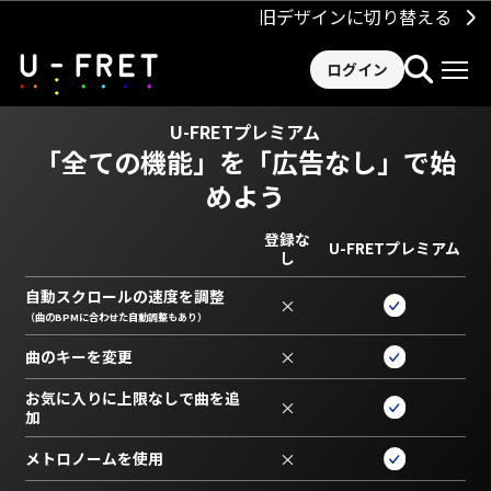
旧デザインに切り替える
ログイン
U-FRETプレミアム
「全ての機能」を
「広告なし」で始
めよう
登録な
U-FRETプレミアム
し
自動スクロールの速度を調整
×
（曲のBPMに合わせた自動調整もあり）
曲のキーを変更
×
お気に入りに上限なしで曲を追
×
加
メトロノームを使用
×