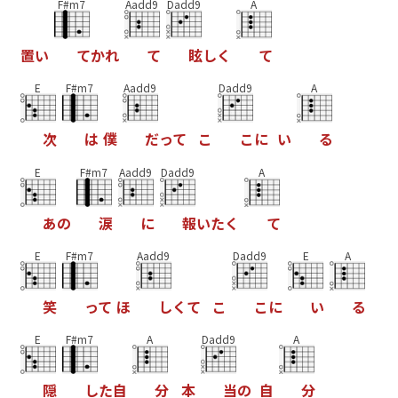
F#m7
Aadd9
Dadd9
A
置
い
て
か
れ
て
眩
し
く
て
E
F#m7
Aadd9
Dadd9
A
次
は
僕
だ
っ
て
こ
こ
に
い
る
E
F#m7
Aadd9
Dadd9
A
あ
の
涙
に
報
い
た
く
て
E
F#m7
Aadd9
Dadd9
E
A
笑
っ
て
ほ
し
く
て
こ
こ
に
い
る
E
F#m7
A
Dadd9
A
隠
し
た
自
分
本
当
の
自
分