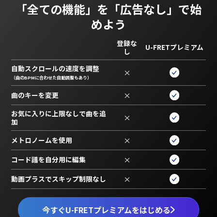
「全ての機能」を
「広告なし」で始
めよう
登録な
U-FRETプレミアム
し
自動スクロールの速度を調整
×
（曲のBPMに合わせた自動調整もあり）
曲のキーを変更
×
お気に入りに上限なしで曲を追
×
加
メトロノームを使用
×
コード譜を自分用に編集
×
動画プラスでスキップ制限なし
×
今すぐU-FRETプレミアムをはじめる