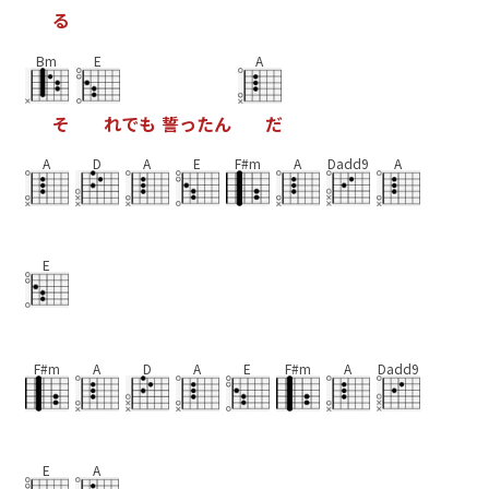
る
Bm
E
A
そ
れ
で
も
誓
っ
た
ん
だ
A
D
A
E
F#m
A
Dadd9
A
E
F#m
A
D
A
E
F#m
A
Dadd9
E
A