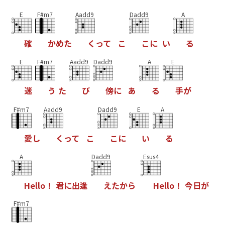
E
F#m7
Aadd9
Dadd9
A
確
か
め
た
く
っ
て
こ
こ
に
い
る
E
F#m7
Aadd9
Dadd9
A
E
迷
う
た
び
傍
に
あ
る
手
が
F#m7
Aadd9
Dadd9
E
A
愛
し
く
っ
て
こ
こ
に
い
る
A
Dadd9
Esus4
H
e
l
l
o
！
君
に
出
逢
え
た
か
ら
H
e
l
l
o
！
今
日
が
F#m7