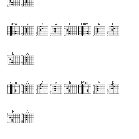
F#m
A
D
A
E
F#m
A
D
E
A
F#m
A
D
A
E
F#m
A
D
E
A