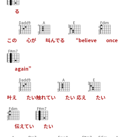
る
Dadd9
A
E
Fdim
こ
の
心
が
叫
ん
で
る
“
b
e
l
i
e
v
e
o
n
c
e
F#m7
a
g
a
i
n
”
Dadd9
A
E
叶
え
た
い
触
れ
て
い
た
い
応
え
た
い
Fdim
F#m7
伝
え
て
い
た
い