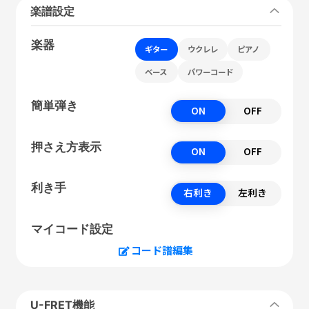
楽譜設定
楽器
ギター
ウクレレ
ピアノ
ベース
パワーコード
簡単弾き
ON
OFF
押さえ方表示
ON
OFF
利き手
右利き
左利き
マイコード設定
コード譜編集
U-FRET機能