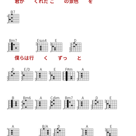
君
が
く
れ
た
こ
の
景
色
を
B7
Bm7
Esus4
E
D
僕
ら
は
行
く
ず
っ
と
D
E/D
A
E
F#m
A
B
Bm6
A
Cdim
Bm7
A
D
E
A
B/A
D
A
E