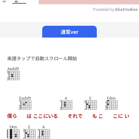
Powered by 
GliaStudios
Mute
通常ver
楽譜タップで自動スクロール開始
Aadd9
Dadd9
A
E
Fdim
僕
ら
は
こ
こ
に
い
る
そ
れ
で
も
こ
こ
に
い
F#m
E
A