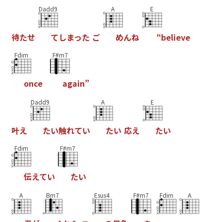
Dadd9
A
E
待
た
せ
て
し
ま
っ
た
ご
め
ん
ね
“
b
e
l
i
e
v
e
Fdim
F#m7
o
n
c
e
a
g
a
i
n
”
Dadd9
A
E
叶
え
た
い
触
れ
て
い
た
い
応
え
た
い
Fdim
F#m7
伝
え
て
い
た
い
A
Bm7
Esus4
F#m7
Fdim
A