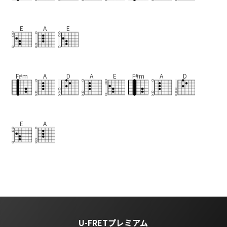
E
A
E
F#m
A
D
A
E
F#m
A
D
E
A
U-FRETプレミアム