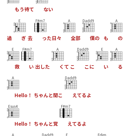
も
う
待
て
な
い
E
F#m7
A
Dadd9
A
過
ぎ
去
っ
た
日
々
全
部
僕
の
も
の
E
F#m7
A
Dadd9
E
A
救
い
出
し
た
く
て
こ
こ
に
い
る
A
Dadd9
H
e
l
l
o
！
ち
ゃ
ん
と
聞
こ
え
て
る
よ
Esus4
F#m7
H
e
l
l
o
！
ち
ゃ
ん
と
覚
え
て
る
よ
A
Dadd9
E
Fdim