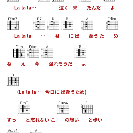
L
a
l
a
l
a
…
遠
く
来
た
ん
だ
よ
F#m7
B7
D
B
A
Fdim
L
a
l
a
l
a
…
君
に
出
逢
う
た
め
F#m
Fdim
A
B
ね
え
今
溢
れ
そ
う
だ
よ
B
（
L
a
l
a
l
a
…
今
日
に
出
逢
う
た
め
)
Bm7
Esus4
E
ず
っ
と
忘
れ
な
い
こ
の
想
い
と
歩
い
Asus4
A