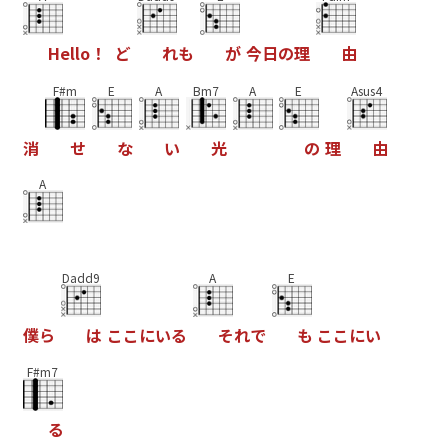
H
e
l
l
o
！
ど
れ
も
が
今
日
の
理
由
F#m
E
A
Bm7
A
E
Asus4
消
せ
な
い
光
の
理
由
A
Dadd9
A
E
僕
ら
は
こ
こ
に
い
る
そ
れ
で
も
こ
こ
に
い
F#m7
る