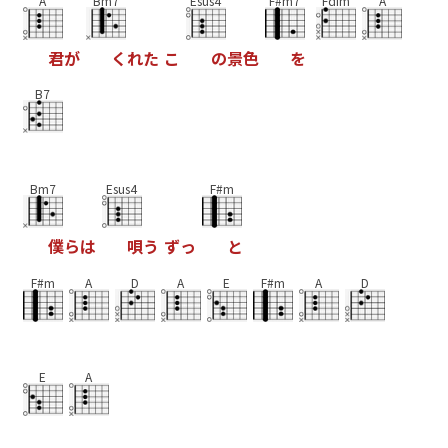
A
Bm7
Esus4
F#m7
Fdim
A
君
が
く
れ
た
こ
の
景
色
を
B7
Bm7
Esus4
F#m
僕
ら
は
唄
う
ず
っ
と
F#m
A
D
A
E
F#m
A
D
E
A