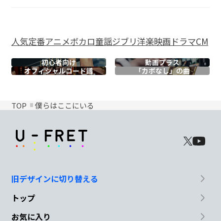
人気
定番
アニメ
ボカロ
童謡
ジブリ
洋楽
映画
ドラマ
CM
初心者向け
動画プラス
オフィシャル
コード譜
「カポなし」の曲
TOP
僕らはここにいる
旧デザインに切り替える
トップ
お気に入り