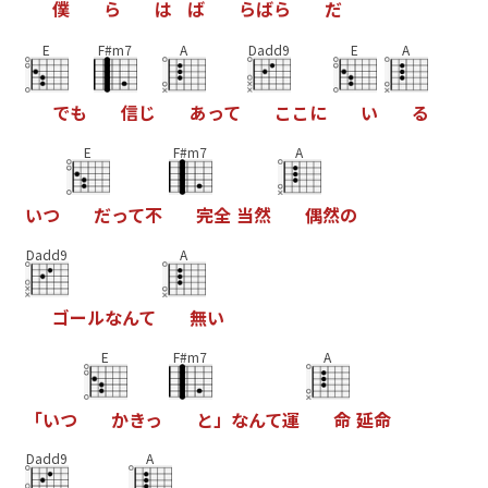
僕
ら
は
ば
ら
ば
ら
だ
E
F#m7
A
Dadd9
E
A
で
も
信
じ
あ
っ
て
こ
こ
に
い
る
E
F#m7
A
い
つ
だ
っ
て
不
完
全
当
然
偶
然
の
Dadd9
A
ゴ
ー
ル
な
ん
て
無
い
E
F#m7
A
「
い
つ
か
き
っ
と
」
な
ん
て
運
命
延
命
Dadd9
A