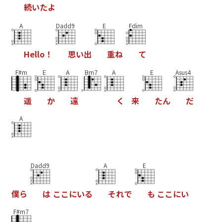
続
い
た
よ
A
Dadd9
E
Fdim
H
e
l
l
o
！
思
い
出
重
ね
て
F#m
E
A
Bm7
A
E
Asus4
遥
か
遠
く
来
た
ん
だ
A
Dadd9
A
E
僕
ら
は
こ
こ
に
い
る
そ
れ
で
も
こ
こ
に
い
F#m7