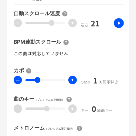
自動スクロール速度
21
ー
+
速さ
BPM連動スクロール
この曲は対応していません
カポ
1
ー
+
Capo
★簡単弾き
曲のキー
（プレミアム限定機能）
0
ー
+
キー
原曲キー
メトロノーム
（プレミアム限定機能）