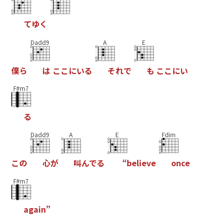
て
ゆ
く
Dadd9
A
E
僕
ら
は
こ
こ
に
い
る
そ
れ
で
も
こ
こ
に
い
F#m7
る
Dadd9
A
E
Fdim
こ
の
心
が
叫
ん
で
る
“
b
e
l
i
e
v
e
o
n
c
e
F#m7
a
g
a
i
n
”