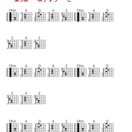
F#m
A
D
A
E
F#m
A
D
E
A
E
F#m
A
D
A
E
F#m
A
D
E
A
E
F#m
A
D
A
E
F#m
A
D