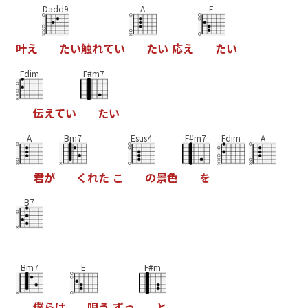
Dadd9
A
E
叶
え
た
い
触
れ
て
い
た
い
応
え
た
い
Fdim
F#m7
伝
え
て
い
た
い
A
Bm7
Esus4
F#m7
Fdim
A
君
が
く
れ
た
こ
の
景
色
を
B7
Bm7
E
F#m
僕
ら
は
唄
う
ず
っ
と