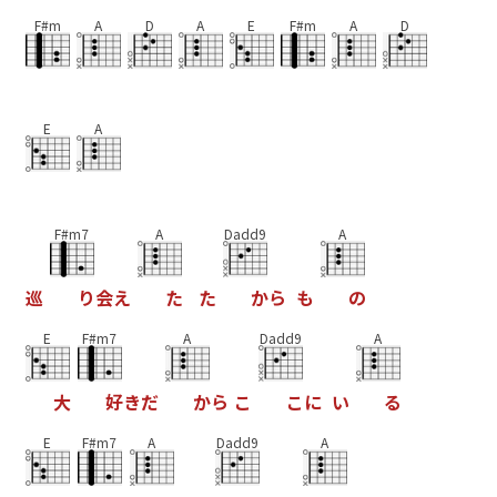
F#m
A
D
A
E
F#m
A
D
E
A
F#m7
A
Dadd9
A
巡
り
会
え
た
た
か
ら
も
の
E
F#m7
A
Dadd9
A
大
好
き
だ
か
ら
こ
こ
に
い
る
E
F#m7
A
Dadd9
A