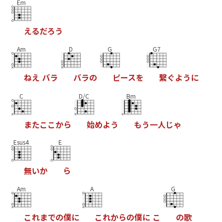
Em
え
る
だ
ろ
う
Am
D
G
G7
ね
え
バ
ラ
バ
ラ
の
ピ
ー
ス
を
繋
ぐ
よ
う
に
C
D/C
Bm
ま
た
こ
こ
か
ら
始
め
よ
う
も
う
一
人
じ
ゃ
Esus4
E
無
い
か
ら
Am
A
G
こ
れ
ま
で
の
僕
に
こ
れ
か
ら
の
僕
に
こ
の
歌