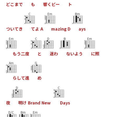
ど
こ
ま
で
も
響
く
ビ
ー
ト
C
Em
Bm
つ
い
て
き
て
よ
A
m
a
z
i
n
g
D
a
y
s
Em
C
D
B
Em
も
う
二
度
と
迷
わ
な
い
よ
う
に
照
Am
G
ら
し
て
進
め
D
C
夜
明
け
B
r
a
n
d
N
e
w
D
a
y
s
D/C
Bm
Em