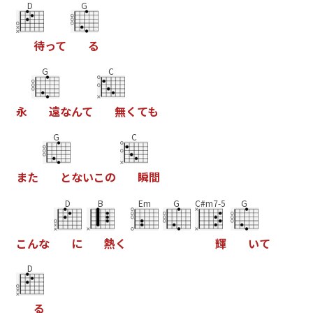
D
G
待
っ
て
る
G
C
永
遠
な
ん
て
無
く
て
も
G
C
ま
た
と
な
い
こ
の
瞬
間
D
B
Em
G
C#m7-5
G
こ
ん
な
に
熱
く
輝
い
て
D
る