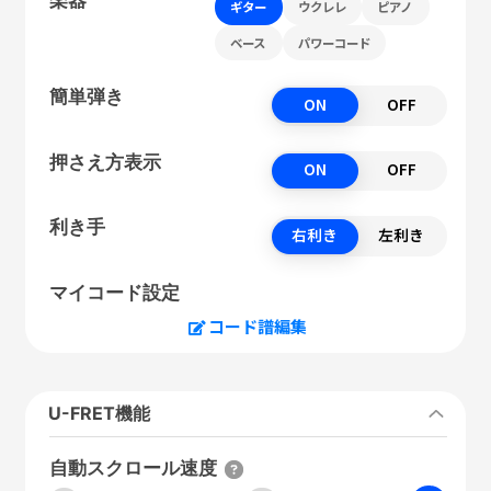
ギター
ウクレレ
ピアノ
ベース
パワーコード
簡単弾き
ON
OFF
押さえ方表示
ON
OFF
利き手
右利き
左利き
マイコード設定
コード譜編集
U-FRET機能
自動スクロール速度