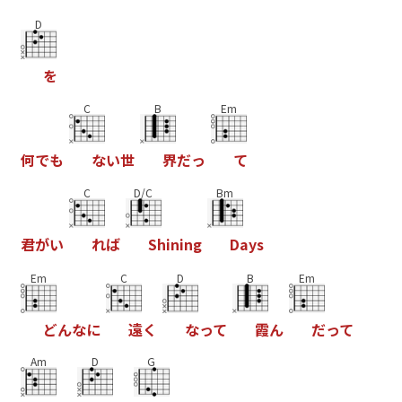
D
を
C
B
Em
何
で
も
な
い
世
界
だ
っ
て
C
D/C
Bm
君
が
い
れ
ば
S
h
i
n
i
n
g
D
a
y
s
Em
C
D
B
Em
ど
ん
な
に
遠
く
な
っ
て
霞
ん
だ
っ
て
Am
D
G