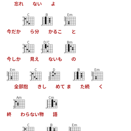
忘
れ
な
い
よ
C
B
Em
今
だ
か
ら
分
か
る
こ
と
C
D/C
Bm
今
し
か
見
え
な
い
も
の
Em
C
D
B
Em
全
部
抱
き
し
め
て
ま
た
続
く
Am
Cm
終
わ
ら
な
い
物
語
C
B
Em