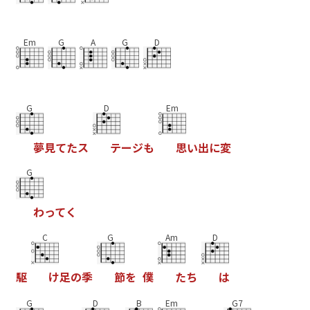
Em
G
A
G
D
G
D
Em
夢
見
て
た
ス
テ
ー
ジ
も
思
い
出
に
変
G
わ
っ
て
く
C
G
Am
D
駆
け
足
の
季
節
を
僕
た
ち
は
G
D
B
Em
G7