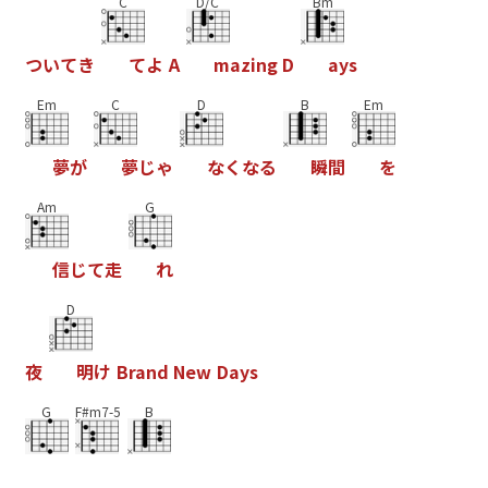
C
D/C
Bm
つ
い
て
き
て
よ
A
m
a
z
i
n
g
D
a
y
s
Em
C
D
B
Em
夢
が
夢
じ
ゃ
な
く
な
る
瞬
間
を
Am
G
信
じ
て
走
れ
D
夜
明
け
B
r
a
n
d
N
e
w
D
a
y
s
G
F#m7-5
B