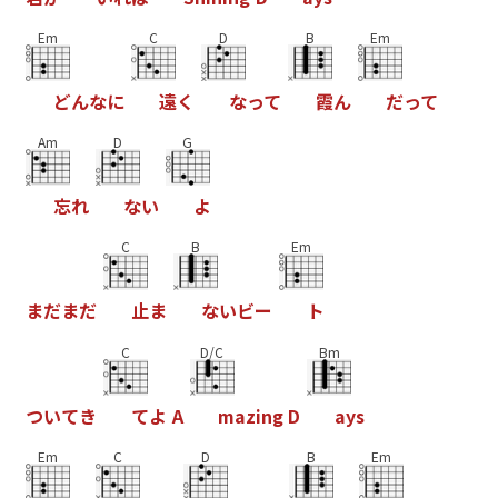
Em
C
D
B
Em
ど
ん
な
に
遠
く
な
っ
て
霞
ん
だ
っ
て
Am
D
G
忘
れ
な
い
よ
C
B
Em
ま
だ
ま
だ
止
ま
な
い
ビ
ー
ト
C
D/C
Bm
つ
い
て
き
て
よ
A
m
a
z
i
n
g
D
a
y
s
Em
C
D
B
Em