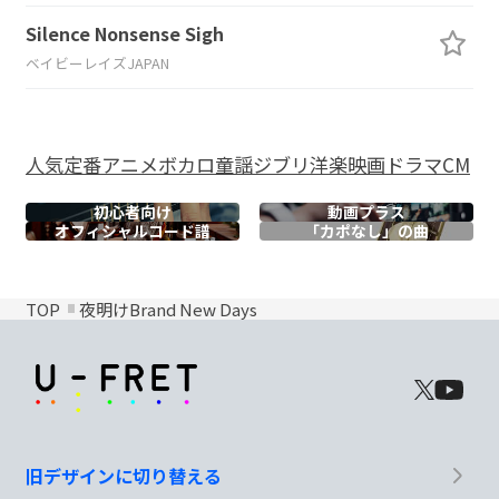
Silence Nonsense Sigh
ベイビーレイズJAPAN
人気
定番
アニメ
ボカロ
童謡
ジブリ
洋楽
映画
ドラマ
CM
初心者向け
動画プラス
オフィシャル
コード譜
「カポなし」の曲
TOP
夜明けBrand New Days
旧デザインに切り替える