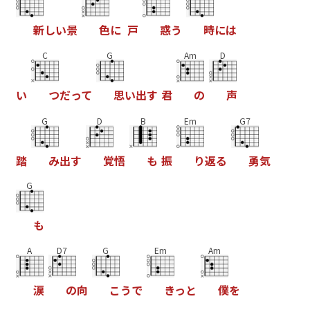
新
し
い
景
色
に
戸
惑
う
時
に
は
C
G
Am
D
い
つ
だ
っ
て
思
い
出
す
君
の
声
G
D
B
Em
G7
踏
み
出
す
覚
悟
も
振
り
返
る
勇
気
G
も
A
D7
G
Em
Am
涙
の
向
こ
う
で
き
っ
と
僕
を