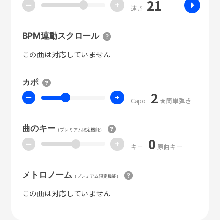
21
ー
+
速さ
BPM連動スクロール
この曲は対応していません
カポ
2
ー
+
Capo
★簡単弾き
曲のキー
（プレミアム限定機能）
0
ー
+
キー
原曲キー
メトロノーム
（プレミアム限定機能）
この曲は対応していません