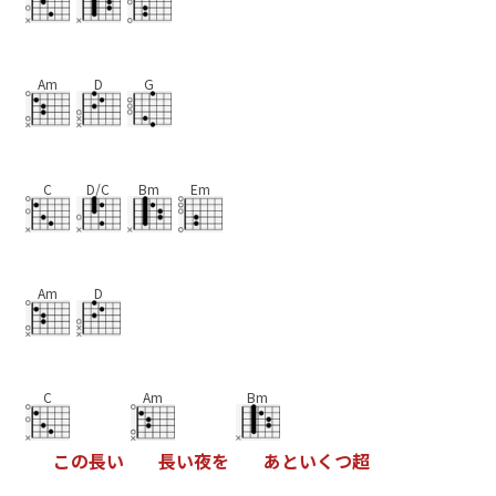
Am
D
G
C
D/C
Bm
Em
Am
D
C
Am
Bm
こ
の
長
い
長
い
夜
を
あ
と
い
く
つ
超