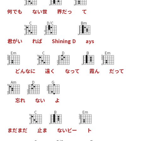
何
で
も
な
い
世
界
だ
っ
て
C
D/C
Bm
君
が
い
れ
ば
S
h
i
n
i
n
g
D
a
y
s
Em
C
D
B
Em
ど
ん
な
に
遠
く
な
っ
て
霞
ん
だ
っ
て
Am
D
G
忘
れ
な
い
よ
C
B
Em
ま
だ
ま
だ
止
ま
な
い
ビ
ー
ト