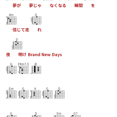
夢
が
夢
じ
ゃ
な
く
な
る
瞬
間
を
Am
G
信
じ
て
走
れ
D
夜
明
け
B
r
a
n
d
N
e
w
D
a
y
s
G
F#m7-5
B
Em
G
A
G
D
G
D
Em
G7