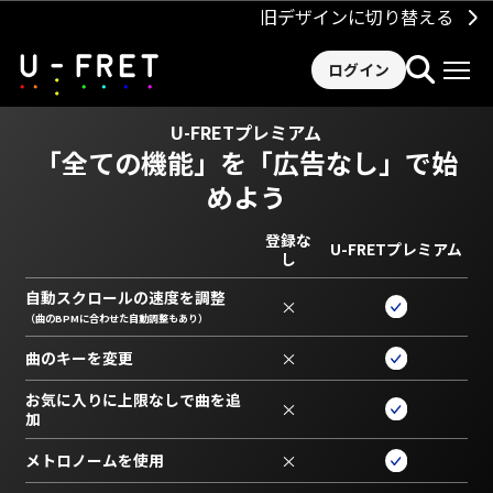
旧デザインに切り替える
ログイン
U-FRETプレミアム
「全ての機能」を
「広告なし」で始
めよう
登録な
U-FRETプレミアム
し
自動スクロールの速度を調整
×
（曲のBPMに合わせた自動調整もあり）
曲のキーを変更
×
お気に入りに上限なしで曲を追
×
加
メトロノームを使用
×