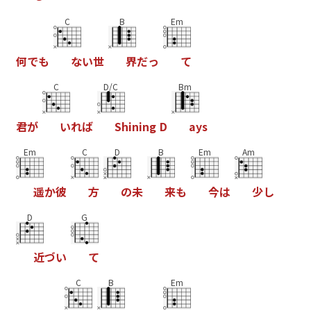
C
B
Em
何
で
も
な
い
世
界
だ
っ
て
C
D/C
Bm
君
が
い
れ
ば
S
h
i
n
i
n
g
D
a
y
s
Em
C
D
B
Em
Am
遥
か
彼
方
の
未
来
も
今
は
少
し
D
G
近
づ
い
て
C
B
Em