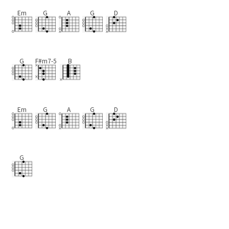
Em
G
A
G
D
G
F#m7-5
B
Em
G
A
G
D
G