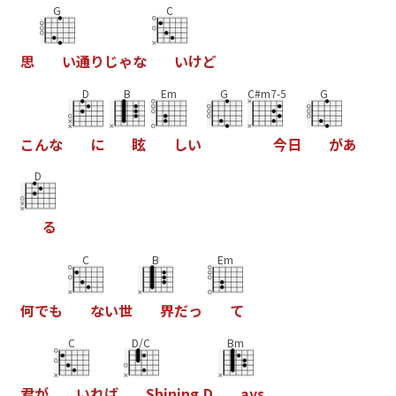
G
C
思
い
通
り
じ
ゃ
な
い
け
ど
D
B
Em
G
C#m7-5
G
こ
ん
な
に
眩
し
い
今
日
が
あ
D
る
C
B
Em
何
で
も
な
い
世
界
だ
っ
て
C
D/C
Bm
君
が
い
れ
ば
S
h
i
n
i
n
g
D
a
y
s