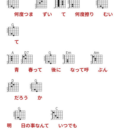
何
度
つ
ま
ず
い
て
何
度
擦
り
む
い
G
て
A
D7
G
Em
Am
青
春
っ
て
後
に
な
っ
て
呼
ぶ
ん
D
G
だ
ろ
う
か
G
C
明
日
の
事
な
ん
て
い
つ
で
も