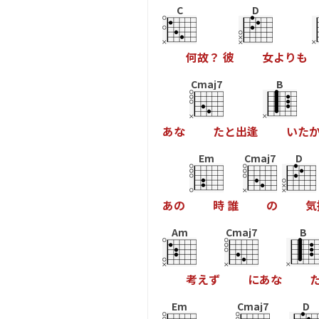
C
D
何
故
？
彼
女
よ
り
も
Cmaj7
B
あ
な
た
と
出
逢
い
た
Em
Cmaj7
D
あ
の
時
誰
の
気
Am
Cmaj7
B
考
え
ず
に
あ
な
Em
Cmaj7
D