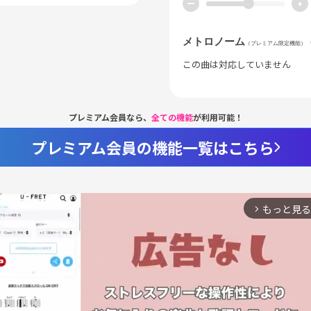
ー
+
メトロノーム
（プレミアム限定機能）
この曲は対応していません
プレミアム会員なら、
全ての機能
が利用可能！
プレミアム会員の機能一覧はこちら
もっと見る
arrow_forward_ios