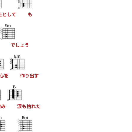
た
と
し
て
も
Em
で
し
ょ
う
Em
心
を
作
り
出
す
B
憎
み
涙
も
枯
れ
た
m
Em