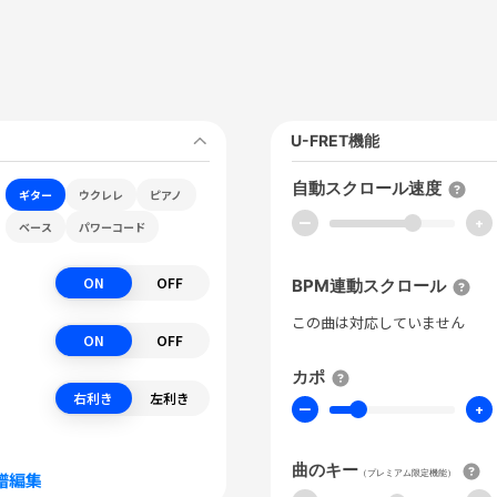
U-FRET機能
自動スクロール速度
ギター
ウクレレ
ピアノ
ー
+
ベース
パワーコード
ON
OFF
BPM連動スクロール
この曲は対応していません
ON
OFF
カポ
右利き
左利き
ー
+
曲のキー
（プレミアム限定機能）
譜編集