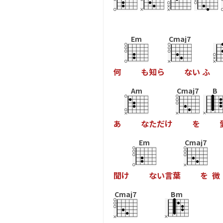
Em
Cmaj7
何
も
知
ら
な
い
ふ
Am
Cmaj7
B
あ
な
た
だ
け
を
Em
Cmaj7
聞
け
な
い
言
葉
を
微
Cmaj7
Bm